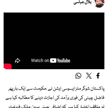
بلال عباسی
پاکستان شوگر ملز ایسوسی ایشن نے حکومت سے ایک بار پھر
فاضل چینی کی فوری برآمد کی اجازت دینے کا مطالبہ کیا ہے
اور مؤقف اختیار کیا ہے کہ اضافی چینی بیرون ملک فروخت