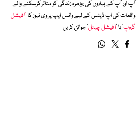
آپ اور آپ کے پیاروں کی روزمرہ زندگی کو متاثر کرسکنے والے
واقعات کی اپ ڈیٹس کے لیے واٹس ایپ پر وی نیوز کا ’
آفیشل
گروپ
‘ یا ’
آفیشل چینل
‘ جوائن کریں