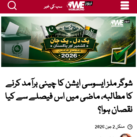
سب کی خبر
شوگر ملز ایسوسی ایشن کا چینی برآمد کرنے
کا مطالبہ، ماضی میں اس فیصلے سے کیا
نقصان ہوا؟
منگل 2 جون 2026