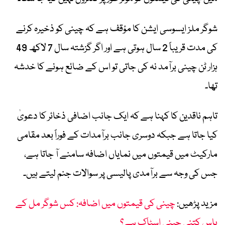
شوگر ملز ایسوسی ایشن کا مؤقف ہے کہ چینی کو ذخیرہ کرنے
کی مدت قریباً 2 سال ہوتی ہے اور اگر گزشتہ سال 7 لاکھ 49
ہزار ٹن چینی برآمد نہ کی جاتی تو اس کے ضائع ہونے کا خدشہ
تھا۔
تاہم ناقدین کا کہنا ہے کہ ایک جانب اضافی ذخائر کا دعویٰ
کیا جاتا ہے جبکہ دوسری جانب برآمدات کے فوراً بعد مقامی
مارکیٹ میں قیمتوں میں نمایاں اضافہ سامنے آ جاتا ہے،
جس کی وجہ سے برآمدی پالیسی پر سوالات جنم لیتے ہیں۔
مزید پڑھیں:
چینی کی قیمتوں میں اضافہ: کس شوگر مل کے
پاس کتنی چینی اسٹاک ہے؟