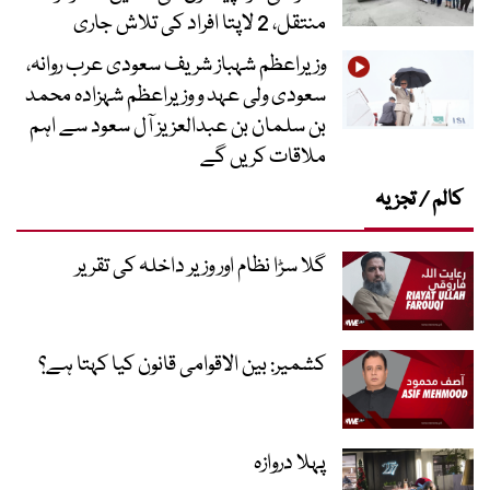
منتقل، 2 لاپتا افراد کی تلاش جاری
وزیراعظم شہباز شریف سعودی عرب روانہ،
سعودی ولی عہد و وزیراعظم شہزادہ محمد
بن سلمان بن عبدالعزیز آل سعود سے اہم
ملاقات کریں گے
کالم / تجزیہ
گلا سڑا نظام اور وزیر داخلہ کی تقریر
کشمیر: بین الاقوامی قانون کیا کہتا ہے؟
پہلا دروازہ