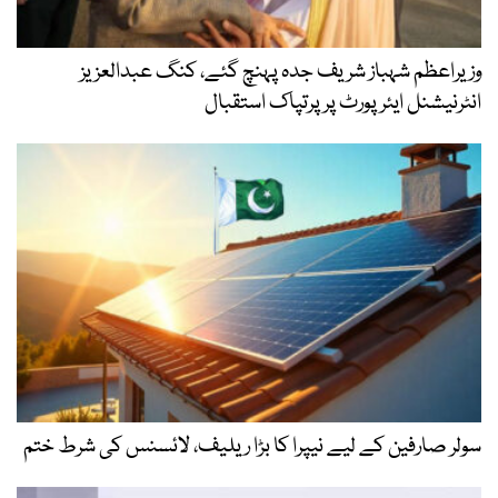
وزیراعظم شہباز شریف جدہ پہنچ گئے، کنگ عبدالعزیز
انٹرنیشنل ایئر پورٹ پر پرتپاک استقبال
سولر صارفین کے لیے نیپرا کا بڑا ریلیف، لائسنس کی شرط ختم