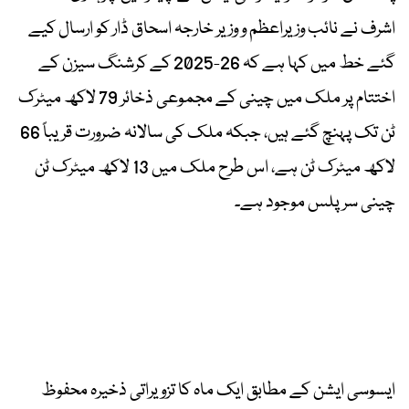
اشرف نے نائب وزیراعظم و وزیر خارجہ اسحاق ڈار کو ارسال کیے
گئے خط میں کہا ہے کہ 26-2025 کے کرشنگ سیزن کے
اختتام پر ملک میں چینی کے مجموعی ذخائر 79 لاکھ میٹرک
ٹن تک پہنچ گئے ہیں، جبکہ ملک کی سالانہ ضرورت قریباً 66
لاکھ میٹرک ٹن ہے، اس طرح ملک میں 13 لاکھ میٹرک ٹن
چینی سرپلس موجود ہے۔
ایسوسی ایشن کے مطابق ایک ماہ کا تزویراتی ذخیرہ محفوظ