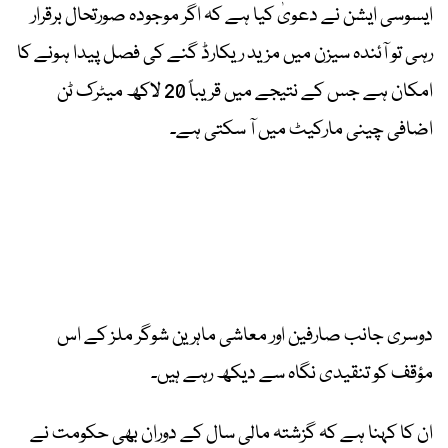
ایسوسی ایشن نے دعویٰ کیا ہے کہ اگر موجودہ صورتحال برقرار
رہی تو آئندہ سیزن میں مزید ریکارڈ گنے کی فصل پیدا ہونے کا
امکان ہے جس کے نتیجے میں قریباً 20 لاکھ میٹرک ٹن
اضافی چینی مارکیٹ میں آ سکتی ہے۔
دوسری جانب صارفین اور معاشی ماہرین شوگر ملز کے اس
مؤقف کو تنقیدی نگاہ سے دیکھ رہے ہیں۔
ان کا کہنا ہے کہ گزشتہ مالی سال کے دوران بھی حکومت نے