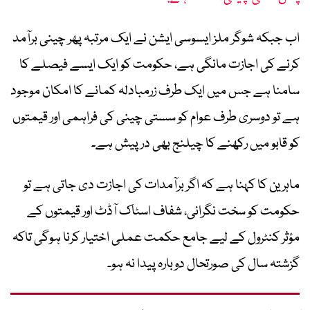
اب جبکہ شوگر ملز ایسوسی ایشن نے ایک مرتبہ پھر چینی برآمد
کرنے کی اجازت مانگی ہے، حکومت کو ایک ایسے فیصلے کا
سامنا ہے جس میں ایک طرف زرمبادلہ کمانے کا امکان موجود
ہے تو دوسری طرف عوام کو سستی چینی کی فراہمی اور قیمتوں
کو قابو میں رکھنے کا چیلنج بھی درپیش ہے۔
ماہرین کا کہنا ہے کہ اگر برآمدات کی اجازت دی جاتی ہے تو
حکومت کو سخت نگرانی، شفاف اسٹاک آڈٹ اور قیمتوں کے
مؤثر کنٹرول کے لیے جامع حکمت عملی اختیار کرنا ہوگی تاکہ
گزشتہ سال کی صورتحال دوبارہ پیدا نہ ہو۔