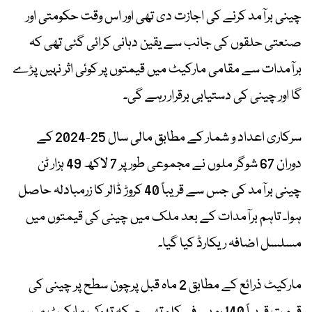
چینی برآمد کرنے کی اجازت دی تھی اور اس وقت حکومتی اور
صنعتی حلقوں کی جانب سے یقین دہانی کرائی گئی تھی کہ
برآمدات سے مقامی مارکیٹ میں قیمتوں پر کوئی اثر نہیں پڑے
گا اور چینی کی دستیابی برقرار رہے گی۔
سرکاری اعداد و شمار کے مطابق مالی سال 25-2024 کے
دوران 67 شوگر ملوں نے مجموعی طور پر 7 لاکھ 49 ہزار ٹن
چینی برآمد کی جس سے قریباً 40 کروڑ ڈالر کا زرمبادلہ حاصل
ہوا۔ تاہم برآمدات کے بعد ملک میں چینی کی قیمتوں میں
مسلسل اضافہ ریکارڈ کیا گیا۔
مارکیٹ ذرائع کے مطابق 2 ماہ قبل پرچون سطح پر چینی کی
قیمت قریباً 140 روپے فی کلو تھی جبکہ تھوک مارکیٹ میں