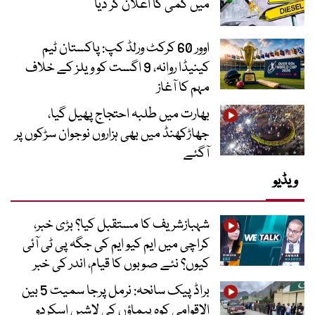
میں کمی کا اعلان کر دیا
اوور 60 کرکٹ ورلڈ کپ: پاکستان ٹیم
کینیڈا روانہ، 9 اگست کو ویلز کے خلاف
مہم کا آغاز
بھارت میں طلبہ احتجاج پھیل گیا،
جھاڑکھنڈ میں بھی ہزاروں نوجوان سڑکوں پر
آگئے
ویڈیو
شہبازشریف کا مستقبل کیا؟ بڑی خبر،
کراچی میں ایم کیو ایم کی جگہ پی ٹی آئی
کیوں؟ نئے صوبوں کا قیام، اندر کی خبر
براڈ پیک سانحہ: نرمل پرجا سمیت 5 بین
الاقوامی کوہ پیماؤں کی لاشیں اسکردو