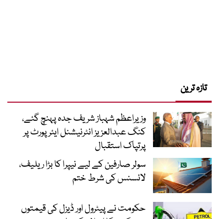
تازہ ترین
وزیراعظم شہباز شریف جدہ پہنچ گئے،
کنگ عبدالعزیز انٹرنیشنل ایئر پورٹ پر
پرتپاک استقبال
سولر صارفین کے لیے نیپرا کا بڑا ریلیف،
لائسنس کی شرط ختم
حکومت نے پیٹرول اور ڈیزل کی قیمتوں