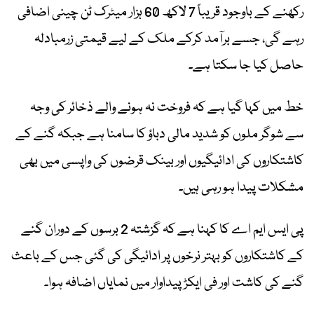
رکھنے کے باوجود قریباً 7 لاکھ 60 ہزار میٹرک ٹن چینی اضافی
رہے گی، جسے برآمد کرکے ملک کے لیے قیمتی زرمبادلہ
حاصل کیا جا سکتا ہے۔
خط میں کہا گیا ہے کہ فروخت نہ ہونے والے ذخائر کی وجہ
سے شوگر ملوں کو شدید مالی دباؤ کا سامنا ہے جبکہ گنے کے
کاشتکاروں کی ادائیگیوں اور بینک قرضوں کی واپسی میں بھی
مشکلات پیدا ہو رہی ہیں۔
پی ایس ایم اے کا کہنا ہے کہ گزشتہ 2 برسوں کے دوران گنے
کے کاشتکاروں کو بہتر نرخوں پر ادائیگی کی گئی جس کے باعث
گنے کی کاشت اور فی ایکڑ پیداوار میں نمایاں اضافہ ہوا۔