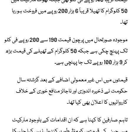
50 کلوگرام کا تھیلا قریباً 6 ہزار 200 روپے میں فروخت ہو رہا
تھا۔
موجودہ صورتحال میں پرچون قیمت 190 سے 200 روپے فی کلو
تک پہنچ چکی ہے جبکہ 50 کلوگرام کے تھیلے کی قیمت بڑھ
کر 9 ہزار 100 روپے تک جا پہنچی ہے۔
قیمتوں میں اس غیر معمولی اضافے کے بعد گزشتہ سال
حکومت نے ذخیرہ اندوزی اور ناجائز منافع خوری کے خلاف
کارروائیوں کا اعلان بھی کیا تھا۔
تاہم صارفین کا کہنا ہے کہ ان اقدامات کے باوجود مارکیٹ
میں چینی کی قیمتوں کو مؤثر طور پر کنٹرول نہیں کیا جا سکا۔