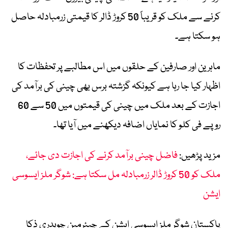
کرنے سے ملک کو قریباً 50 کروڑ ڈالر کا قیمتی زرمبادلہ حاصل
ہو سکتا ہے۔
ماہرین اور صارفین کے حلقوں میں اس مطالبے پر تحفظات کا
اظہار کیا جا رہا ہے کیونکہ گزشتہ برس بھی چینی کی برآمد کی
اجازت کے بعد ملک میں چینی کی قیمتوں میں 50 سے 60
روپے فی کلو کا نمایاں اضافہ دیکھنے میں آیا تھا۔
مزید پڑھیں:
فاضل چینی برآمد کرنے کی اجازت دی جائے،
ملک کو 50 کروڑ ڈالر زرمبادلہ مل سکتا ہے: شوگر ملز ایسوسی
ایشن
پاکستان شوگر ملز ایسوسی ایشن کے چیئرمین چوہدری ذکا