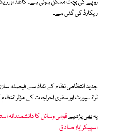
روپے کی بچت ممکن ہوئی ہے۔ کاغذ اور ریک
ریکارڈ کی گئی ہے۔
جدید انتظامی نظام کے نفاذ سے فیصلہ سازی 
ٹرانسپورٹ اور سفری اخراجات کے مؤثر انتظ
یہ بھی پڑھیے
قومی وسائل کا دانشمندانہ استع
اسپیکر ایاز صادق