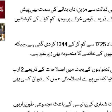
ی ذہانت سے مزین ادارہ بنانے کی سمت بھی پیش
ے ذریعے قومی خزانے پر بوجھ کم کرنے کی کوششیں
اصلاحاتی اقدامات کے تحت اسامیوں کی تعداد 1725 سے کم کر کے 1344 کر دی گئی ہے، جبکہ
بیان کے مطابق ملازمین اور ارکان اسمبلی کی تنخواہوں کے بجٹ میں اصلاحات کے ذریعے 2 ارب
یا کہ اس پورے اصلاحاتی عمل کے دوران کسی بھی
کفایت شعاری کی پالیسی کے باعث مجموعی طور پر اربوں