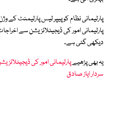
پارلیمانی نظام کو پیپر لیس پارلیمنٹ کے وژ
پارلیمانی امور کی ڈیجیٹلائزیشن سے اخراجات
دیکھی گئی ہے۔
یہ بھی پڑھیے
پارلیمانی امور کی ڈیجیٹلائز
سردار ایاز صادق