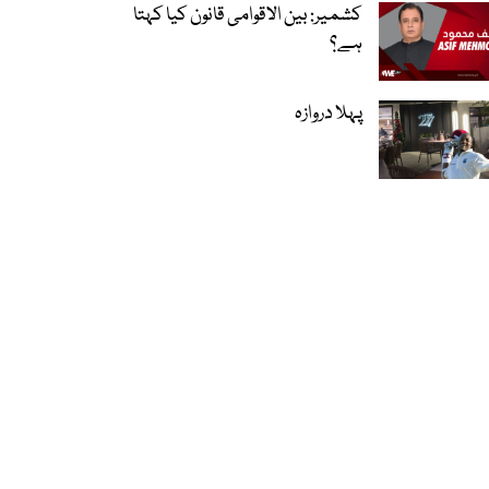
کشمیر: بین الاقوامی قانون کیا کہتا
ہے؟
پہلا دروازہ