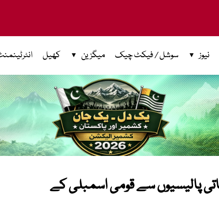
نیوز
سوشل / فیکٹ چیک
میگزین
کھیل
انٹرٹینمنٹ
حاتی پالیسیوں سے قومی اسمبلی کے