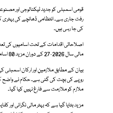
قومی اسمبلی کو جدید ٹیکنالوجی اور مصنوع
رفت جاری ہے۔ انتظامی ڈھانچے کی بہتری ک
کی جا رہی ہیں۔
مالی سال 2026-27 کے دوران مزید 80 اسامیوں کے خاتمے کا منصوبہ بھی زیر غور ہے۔
روپے کی بچت کی گئی ہے۔ حکام نے واضح ک
ملازم کو ملازمت سے فارغ نہیں کیا گیا۔
مزید بتایا گیا ہے کہ بہتر مالی نگرانی اور 