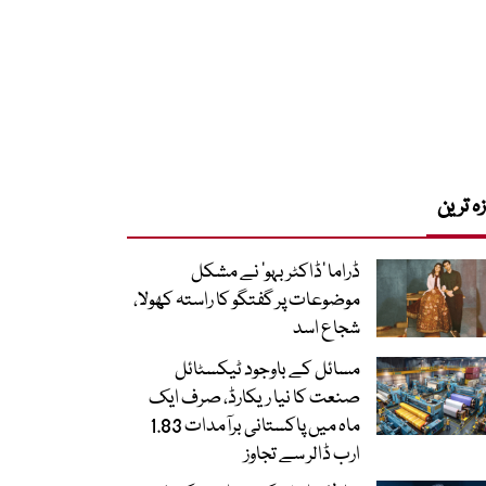
زہ ترین
ڈراما ’ڈاکٹر بہو‘ نے مشکل
موضوعات پر گفتگو کا راستہ کھولا،
شجاع اسد
مسائل کے باوجود ٹیکسٹائل
صنعت کا نیا ریکارڈ، صرف ایک
ماہ میں پاکستانی برآمدات 1.83
ارب ڈالر سے تجاوز