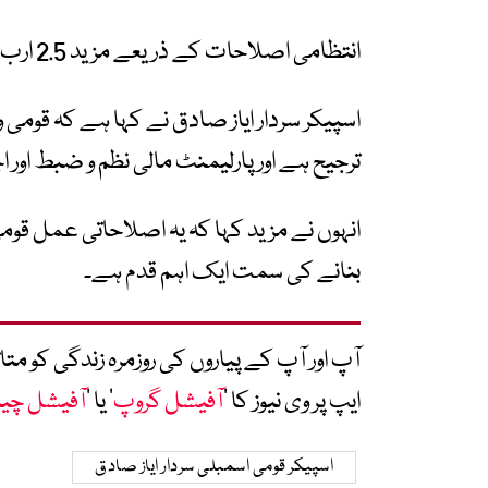
انتظامی اصلاحات کے ذریعے مزید 2.5 ارب روپے کی بچت ریکارڈ کی گئی ہے۔
اسپیکر سردار ایاز صادق نے کہا ہے کہ قومی و
ترجیح ہے اور پارلیمنٹ مالی نظم و ضبط اور
انہوں نے مزید کہا کہ یہ اصلاحاتی عمل قومی 
بنانے کی سمت ایک اہم قدم ہے۔
آپ اور آپ کے پیاروں کی روزمرہ زندگی کو 
ایپ پر وی نیوز کا ’
آفیشل گروپ
‘ یا ’
آفیشل چی
اسپیکر قومی اسمبلی سردار ایاز صادق