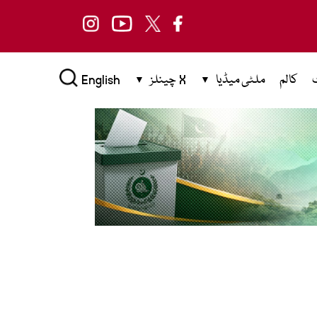
کالم
ملٹی میڈیا
X چینلز
English