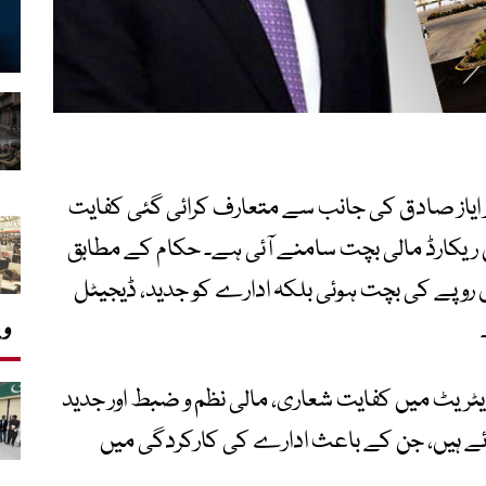
 ایاز صادق کی جانب سے متعارف کرائی گئی کفایت
 ریکارڈ مالی بچت سامنے آئی ہے۔ حکام کے مطابق
نہ صرف اربوں روپے کی بچت ہوئی بلکہ ادارے کو جدید، ڈیجیٹل
وی
ریٹ میں کفایت شعاری، مالی نظم و ضبط اور جدید
ے ہیں، جن کے باعث ادارے کی کارکردگی میں