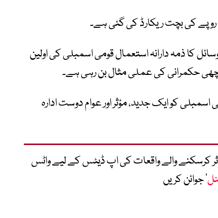
سائل کا ذمہ دارانہ استعمال قومی اسمبلی کی اولین
 اچھی حکمرانی کی عملی مثال بن رہی ہے۔
اسمبلی کو ایک جدید، مؤثر اور عوام دوست ادارہ
متاثر کرسکنے والے واقعات کی اپ ڈیٹس کے لیے واٹس
نل
‘ جوائن کریں