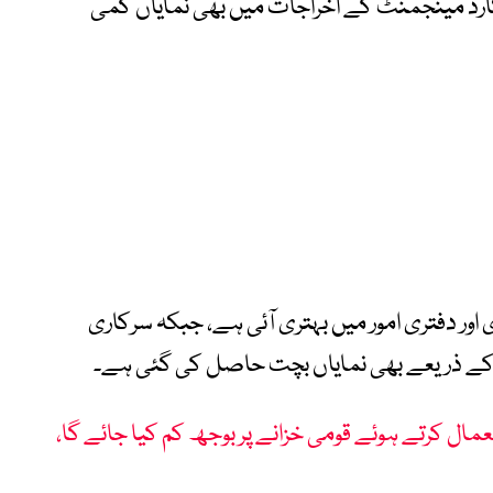
ارڈ مینجمنٹ کے اخراجات میں بھی نمایاں کمی
اور دفتری امور میں بہتری آئی ہے، جبکہ سرکاری
ام کے ذریعے بھی نمایاں بچت حاصل کی گئی ہے۔
مال کرتے ہوئے قومی خزانے پر بوجھ کم کیا جائے گا،