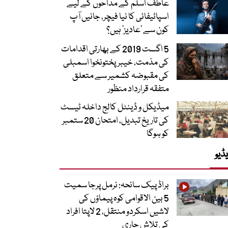
عاطف اسلم کے مداحوں کے لیے
اسپاٹیفائی کا نیا فیچر، جانیں آپ
کون سے ‘عادیز’ ہیں؟
5 اگست 2019 کے بھارتی اقدامات
کی مذمت، خیبرپختونخوا اسمبلی
کی مقبوضہ کشمیر سے متعلق
متفقہ قرارداد منظور
میڈیکل و ڈینٹل کالج داخلہ ٹیسٹ
کی تاریخ تبدیل، امتحان 20 ستمبر
کو ہوگا
ڈیو
براڈ پیک سانحہ: نرمل پرجا سمیت
5 بین الاقوامی کوہ پیماؤں کی
لاشیں اسکردو منتقل، 2 لاپتا افراد
کی تلاش جاری