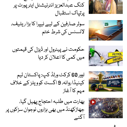
کنگ عبدالعزیز انٹرنیشنل ایئر پورٹ پر
پرتپاک استقبال
سولر صارفین کے لیے نیپرا کا بڑا ریلیف،
لائسنس کی شرط ختم
حکومت نے پیٹرول اور ڈیزل کی قیمتوں
میں کمی کا اعلان کر دیا
اوور 60 کرکٹ ورلڈ کپ: پاکستان ٹیم
کینیڈا روانہ، 9 اگست کو ویلز کے خلاف
مہم کا آغاز
بھارت میں طلبہ احتجاج پھیل گیا،
جھاڑکھنڈ میں بھی ہزاروں نوجوان سڑکوں پر
آگئے