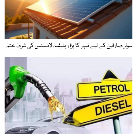
سولر صارفین کے لیے نیپرا کا بڑا ریلیف، لائسنس کی شرط ختم