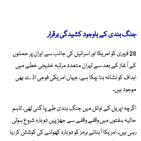
جنگ بندی کے باوجود کشیدگی برقرار
28 فروری کو امریکا اور اسرائیل کی جانب سے ایران پر حملوں
کے آغاز کے بعد سے تہران متعدد مرتبہ خلیجی خطے میں
اہداف کو نشانہ بنا چکا ہے، جہاں امریکی فوجی اڈے بھی
موجود ہیں۔
اگرچہ اپریل کے اوائل میں جنگ بندی طے پا گئی تھی، تاہم
حالیہ ہفتوں میں وقفے وقفے سے جھڑپیں دوبارہ شروع ہوتی
رہی ہیں۔ امریکا آبنائے ہرمز کو دوبارہ کھولنے کی کوشش کر رہا