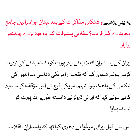
یہ بھی پڑھیے
واشنگٹن مذاکرات کے بعد لبنان اور اسرائیل جامع
معاہدے کے قریب؟ سفارتی پیشرفت کے باوجود بڑے چیلنجز
برقرار
ایران کے پاسدارانِ انقلاب نے ایئرپورٹ کو نشانہ بنانے کی تردید
کرتے ہوئے دعویٰ کیا کہ نقصان امریکی دفاعی میزائلوں کی
ناکامی کے باعث ہوا، تاہم امریکی فوج نے اس مؤقف کو مسترد
کرتے ہوئے کہا کہ ایرانی ڈرونز نے دانستہ طور پر ایئرپورٹ کو
نشانہ بنایا۔
اس سے قبل ایرانی میڈیا نے دعویٰ کیا تھا کہ پاسدارانِ انقلاب