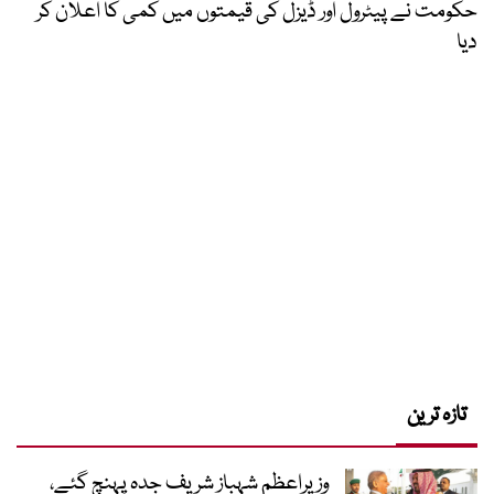
حکومت نے پیٹرول اور ڈیزل کی قیمتوں میں کمی کا اعلان کر
دیا
تازہ ترین
وزیراعظم شہباز شریف جدہ پہنچ گئے،