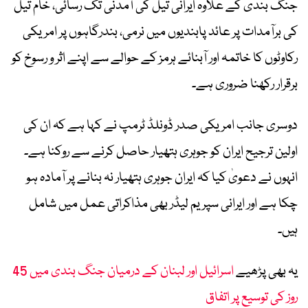
جنگ بندی کے علاوہ ایرانی تیل کی آمدنی تک رسائی، خام تیل
کی برآمدات پر عائد پابندیوں میں نرمی، بندرگاہوں پر امریکی
رکاوٹوں کا خاتمہ اور آبنائے ہرمز کے حوالے سے اپنے اثر و رسوخ کو
برقرار رکھنا ضروری ہے۔
دوسری جانب امریکی صدر ڈونلڈ ٹرمپ نے کہا ہے کہ ان کی
اولین ترجیح ایران کو جوہری ہتھیار حاصل کرنے سے روکنا ہے۔
انہوں نے دعویٰ کیا کہ ایران جوہری ہتھیار نہ بنانے پر آمادہ ہو
چکا ہے اور ایرانی سپریم لیڈر بھی مذاکراتی عمل میں شامل
ہیں۔
یہ بھی پڑھیے
اسرائیل اور لبنان کے درمیان جنگ بندی میں 45
روز کی توسیع پر اتفاق