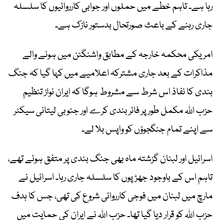
رہا ہے۔ تاہم خطے میں حملوں اور جوابی کارروائیوں کا سلسلہ
جاری رہنے کے باعث صورتحال بدستور نازک ہے۔
امریکی محکمہ خارجہ کے مطابق واشنگٹن میں ہونے والے
مذاکرات کے بعد جاری مشترکہ اعلامیے میں کہا گیا کہ جنگ
بندی کا نفاذ اس شرط سے مشروط ہوگا کہ ایران نواز تنظیم
حزب اللہ مکمل طور پر فائر بندی کرے اور جنوبی لیتانی سیکٹر
سے اپنے تمام جنگجوؤں کو واپس بلا لے۔
اسرائیل اور لبنان گزشتہ ماہ بھی جنگ بندی پر متفق ہوئے تھے،
تاہم اس کے باوجود جھڑپوں کا سلسلہ جاری رہا۔ اسرائیل نے
مارچ میں لبنان میں فوجی کارروائی شروع کی تھی، جس کا ہدف
حزب اللہ کو قرار دیا گیا تھا۔ حزب اللہ نے ایران کی حمایت میں