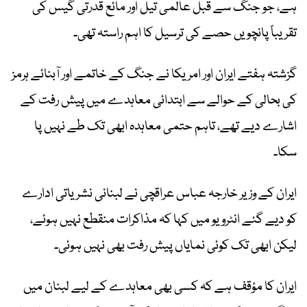
ہے، جو جنگ سے قبل عالمی تیل اور مائع قدرتی گیس کی
تقریباً پانچویں حصے کی ترسیل کا اہم راستہ تھی۔
گزشتہ ہفتے ایران اور امریکا نے جنگ کے خاتمے اور آبنائے ہرمز
کی بحالی کے حوالے سے ابتدائی معاہدے میں پیش رفت کے
اشارے دیے تھے، تاہم حتمی معاہدہ ابھی تک طے نہیں پا
سکا۔
ایران کے وزیر خارجہ عباس عراقچی نے لبنانی نشریاتی ادارے
کو دیے گئے انٹرویو میں کہا کہ مذاکرات منقطع نہیں ہوئے،
لیکن ابھی تک کوئی نمایاں پیش رفت بھی نہیں ہوئی۔
ایران کا مؤقف ہے کہ کسی بھی معاہدے کے لیے لبنان میں