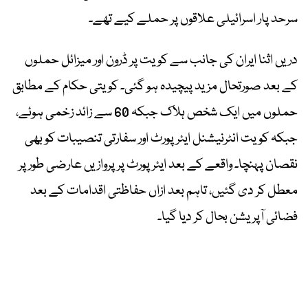
سرحد پار اسرائیلی علاقوں پر حملے کیے تھے۔
دریں اثنا ایران کی جانب سے کویت پر ڈرون اور میزائل حملوں
کے بعد صورتحال مزید پیچیدہ ہو گئی۔ کویتی حکام کے مطابق
حملوں میں ایک شخص ہلاک جبکہ 60 سے زائد زخمی ہوئے،
جبکہ کویت انٹرنیشنل ایئرپورٹ اور سفارتی تنصیبات کو بھی
نقصان پہنچا۔ واقعے کے بعد ایئرپورٹ پر پروازیں عارضی طور پر
معطل کر دی گئیں، تاہم بعد ازاں حفاظتی اقدامات کے بعد
فضائی آپریشن بحال کر دیا گیا۔