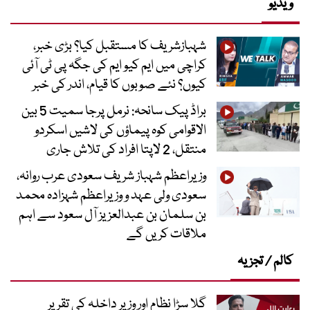
ویڈیو
شہبازشریف کا مستقبل کیا؟ بڑی خبر،
کراچی میں ایم کیو ایم کی جگہ پی ٹی آئی
کیوں؟ نئے صوبوں کا قیام، اندر کی خبر
براڈ پیک سانحہ: نرمل پرجا سمیت 5 بین
الاقوامی کوہ پیماؤں کی لاشیں اسکردو
منتقل، 2 لاپتا افراد کی تلاش جاری
وزیراعظم شہباز شریف سعودی عرب روانہ،
سعودی ولی عہد و وزیراعظم شہزادہ محمد
بن سلمان بن عبدالعزیز آل سعود سے اہم
ملاقات کریں گے
کالم / تجزیہ
گلا سڑا نظام اور وزیر داخلہ کی تقریر