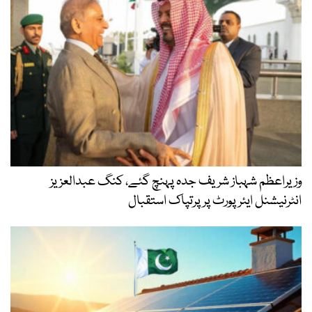
وزیراعظم شہباز شریف جدہ پہنچ گئے، کنگ عبدالعزیز
انٹرنیشنل ایئر پورٹ پر پرتپاک استقبال