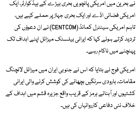
نے بحرین میں امریکی پانچویں بحری بیڑے کے ہیڈکوارٹر، ایک
امریکی فضائی اڈے اور ایک بحری جہاز پر حملے کیے ہیں،
تاہم امریکی سینٹرل کمانڈ (CENTCOM) نے ان دعوؤں کی
تردید کرتے ہوئے کہا کہ ایرانی بیلسٹک میزائل اپنے اہداف تک
پہنچنے میں ناکام رہے۔
امریکی فوج نے بتایا کہ اس نے جنوبی ایران میں میزائل لانچنگ
مقامات، بارودی سرنگیں بچھانے کی کوشش کرنے والی ایرانی
کشتیوں اور آبنائے ہرمز کے قریب واقع جزیرہ قشم میں اہداف کے
خلاف نئی دفاعی کارروائیاں کی ہیں۔