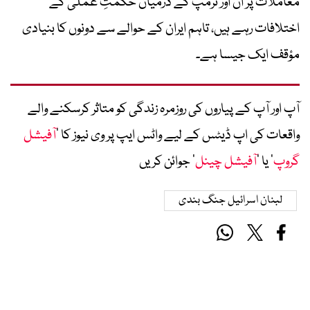
معاملات پر ان اور ٹرمپ کے درمیان حکمتِ عملی کے
اختلافات رہے ہیں، تاہم ایران کے حوالے سے دونوں کا بنیادی
مؤقف ایک جیسا ہے۔
آپ اور آپ کے پیاروں کی روزمرہ زندگی کو متاثر کرسکنے والے
واقعات کی اپ ڈیٹس کے لیے واٹس ایپ پر وی نیوز کا ’
آفیشل
گروپ
‘ یا ’
آفیشل چینل
‘ جوائن کریں
لبنان اسرائیل جنگ بندی