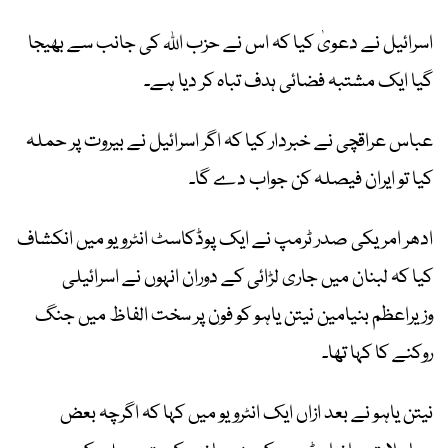
اسرائیل نے دعویٰ کیا کہ اس نے حزب اللہ کی جانب سے بھیجا
گیا ایک مشتبہ فضائی ہدف تباہ کر دیا ہے۔
عباس عراقچی نے خبردار کیا کہ اگر اسرائیل نے بیروت پر حملہ
کیا تو ایران فیصلہ کن جواب دے گا۔
ادھر امریکی صدر ٹرمپ نے ایک پوڈکاسٹ انٹرویو میں انکشاف
کیا کہ لبنان میں جاری لڑائی کے دوران انہوں نے اسرائیلی
وزیراعظم بنیامین نیتن یاہو کو فون پر سخت الفاظ میں جنگ
روکنے کا کہا تھا۔
نیتن یاہو نے بعد ازاں ایک انٹرویو میں کہا کہ اگرچہ بعض