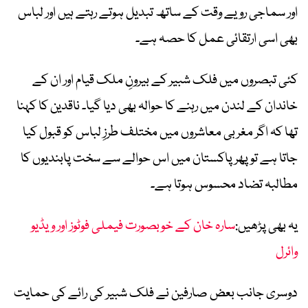
اور سماجی رویے وقت کے ساتھ تبدیل ہوتے رہتے ہیں اور لباس
بھی اسی ارتقائی عمل کا حصہ ہے۔
کئی تبصروں میں فلک شبیر کے بیرونِ ملک قیام اور ان کے
خاندان کے لندن میں رہنے کا حوالہ بھی دیا گیا۔ ناقدین کا کہنا
تھا کہ اگر مغربی معاشروں میں مختلف طرزِ لباس کو قبول کیا
جاتا ہے تو پھر پاکستان میں اس حوالے سے سخت پابندیوں کا
مطالبہ تضاد محسوس ہوتا ہے۔
یہ بھی پڑھیں:
سارہ خان کے خوبصورت فیملی فوٹوز اور ویڈیو
وائرل
دوسری جانب بعض صارفین نے فلک شبیر کی رائے کی حمایت