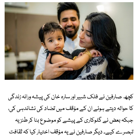
کچھ صارفین نے فلک شبیر اور سارہ خان کی پیشہ ورانہ زندگی
کا حوالہ دیتے ہوئے ان کے مؤقف میں تضاد کی نشاندہی کی،
جبکہ بعض نے گلوکاری کے پیشے کو موضوع بنا کر طنزیہ
تبصرے کیے۔ دیگر صارفین نے یہ مؤقف اختیار کیا کہ ثقافت