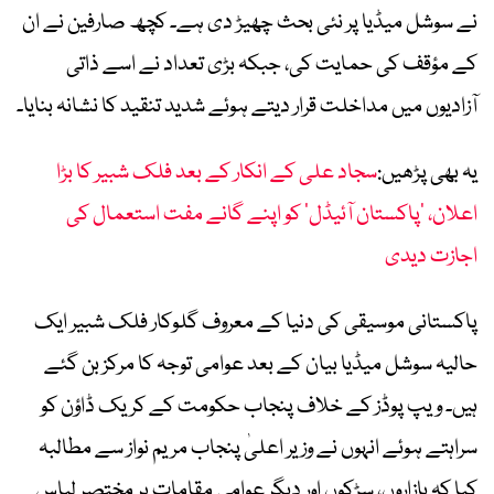
نے سوشل میڈیا پر نئی بحث چھیڑ دی ہے۔ کچھ صارفین نے ان
کے مؤقف کی حمایت کی، جبکہ بڑی تعداد نے اسے ذاتی
آزادیوں میں مداخلت قرار دیتے ہوئے شدید تنقید کا نشانہ بنایا۔
یہ بھی پڑھیں:
سجاد علی کے انکار کے بعد فلک شبیر کا بڑا
اعلان، ’پاکستان آئیڈل‘ کو اپنے گانے مفت استعمال کی
اجازت دیدی
پاکستانی موسیقی کی دنیا کے معروف گلوکار فلک شبیر ایک
حالیہ سوشل میڈیا بیان کے بعد عوامی توجہ کا مرکز بن گئے
ہیں۔ ویپ پوڈز کے خلاف پنجاب حکومت کے کریک ڈاؤن کو
سراہتے ہوئے انہوں نے وزیر اعلیٰ پنجاب مریم نواز سے مطالبہ
کیا کہ بازاروں، سڑکوں اور دیگر عوامی مقامات پر مختصر لباس