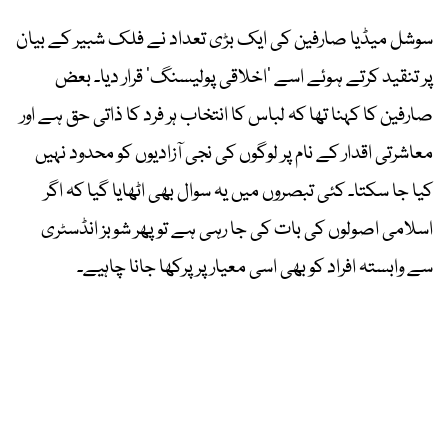
سوشل میڈیا صارفین کی ایک بڑی تعداد نے فلک شبیر کے بیان
پر تنقید کرتے ہوئے اسے ’اخلاقی پولیسنگ‘ قرار دیا۔ بعض
صارفین کا کہنا تھا کہ لباس کا انتخاب ہر فرد کا ذاتی حق ہے اور
معاشرتی اقدار کے نام پر لوگوں کی نجی آزادیوں کو محدود نہیں
کیا جا سکتا۔ کئی تبصروں میں یہ سوال بھی اٹھایا گیا کہ اگر
اسلامی اصولوں کی بات کی جا رہی ہے تو پھر شوبز انڈسٹری
سے وابستہ افراد کو بھی اسی معیار پر پرکھا جانا چاہیے۔