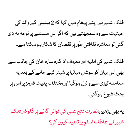
فلک شبیر نے اپنے پیغام میں کہا کہ 2 بیٹیوں کے والد کی
حیثیت سے وہ سمجھتے ہیں کہ اگر اس مسئلے پر توجہ نہ دی
گئی تو معاشرہ ثقافتی طور پر نقصان کا شکار ہو سکتا ہے۔
فلک شبیر کی اہلیہ اور معروف اداکارہ سارہ خان کی جانب سے
بھی اس بیان کو سوشل میڈیا پر شیئر کیے جانے کے بعد یہ
معاملہ تیزی سے وائرل ہوگیا اور مختلف پلیٹ فارمز پر اس پر
بحث شروع ہوگئی۔
یہ بھی پڑھیں:
نصرت فتح علی کی قوالی گانے پر گلوکار فلک
شبیر نے عاطف اسلم پر تنقید کیوں کی؟