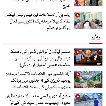
خارج
ایف بی آر اصلاحات تیز، فیس لیس ٹیکس
نظام کا پہلا مرحلہ یکم اکتوبر سے فعال
ہوگا، وزیراعظم
ویڈیو
مسلم لیگ ن کو الٹی گنتی کی دھمکی
دینے والی پیپلز پارٹی اب کیا سیاسی
حکمت عملی اختیار کرے گی؟
آزاد کشمیر میں انتخابات کا تیسرا مرحلہ:
پونچھ ڈویژن کے 4 حلقوں میں پولنگ
جاری، سیکیورٹی کے سخت انتظامات
جشن آزادی پر قومی جذبے کا منفرد اظہار،
معروف ایتھلیٹ جمال سید کی ’کے ٹو‘