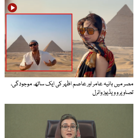
مصر میں ہانیہ عامر اور عاصم اظہر کی ایک ساتھ موجودگی،
تصاویر و ویڈیوز وائرل