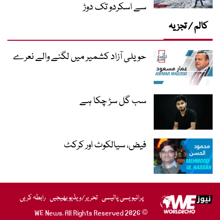
سے اسکردو تک دوڑ
کالم / تجزیہ
حویلی آزاد کشمیر میں لگنے والے نعرے
سب گل سڑ چکا ہے
فیض، سیالکوٹ اور کرکٹ
پرائیویسی پالیسی
تحریر/ویڈیو بھیجیں
رابطہ کریں
© 2026 WE News. All Rights Reserved