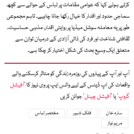
کرتے ہوئے کہا کہ عوامی مقامات پر لباس کے حوالے سے کچھ
سماجی حدود اور اقدار کا خیال رکھا جانا چاہیے۔ تاہم مجموعی
طور پر یہ معاملہ سوشل میڈیا پر روایتی اقدار، مذہبی حساسیت،
ثقافتی شناخت اور فرد کی ذاتی آزادی کے درمیان توازن سے
متعلق ایک وسیع بحث کی شکل اختیار کر چکا ہے۔
آپ اور آپ کے پیاروں کی روزمرہ زندگی کو متاثر کرسکنے والے
واقعات کی اپ ڈیٹس کے لیے واٹس ایپ پر وی نیوز کا ’
آفیشل
گروپ
‘ یا ’
آفیشل چینل
‘ جوائن کریں
سارہ خان
فلک شبیر
مختصر لباس
مریم نواز