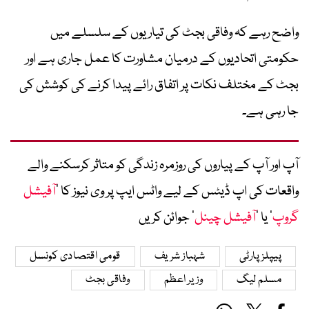
واضح رہے کہ وفاقی بجٹ کی تیاریوں کے سلسلے میں
حکومتی اتحادیوں کے درمیان مشاورت کا عمل جاری ہے اور
بجٹ کے مختلف نکات پر اتفاق رائے پیدا کرنے کی کوشش کی
جا رہی ہے۔
آپ اور آپ کے پیاروں کی روزمرہ زندگی کو متاثر کرسکنے والے
واقعات کی اپ ڈیٹس کے لیے واٹس ایپ پر وی نیوز کا ’
آفیشل
گروپ
‘ یا ’
آفیشل چینل
‘ جوائن کریں
پیپلز پارٹی
شہباز شریف
قومی اقتصادی کونسل
مسلم لیگ
وزیر اعظم
وفاقی بجٹ