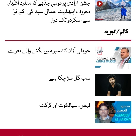
جشن آزادی پر قومی جذبے کا منفرد اظہار،
معروف ایتھلیٹ جمال سید کی ’کے ٹو‘
سے اسکردو تک دوڑ
کالم / تجزیہ
حویلی آزاد کشمیر میں لگنے والے نعرے
سب گل سڑ چکا ہے
فیض، سیالکوٹ اور کرکٹ