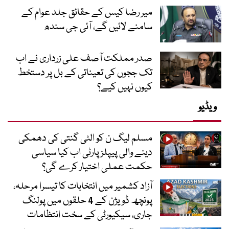
میر رضا کیس کے حقائق جلد عوام کے
سامنے لائیں گے، آئی جی سندھ
صدر مملکت آصف علی زرداری نے اب
تک ججوں کی تعیناتی کے بل پر دستخط
کیوں نہیں کیے؟
ویڈیو
مسلم لیگ ن کو الٹی گنتی کی دھمکی
دینے والی پیپلز پارٹی اب کیا سیاسی
حکمت عملی اختیار کرے گی؟
آزاد کشمیر میں انتخابات کا تیسرا مرحلہ،
پونچھ ڈویژن کے 4 حلقوں میں پولنگ
جاری، سیکیورٹی کے سخت انتظامات