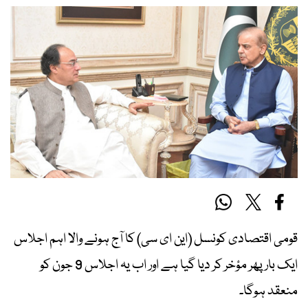
قومی اقتصادی کونسل (این ای سی) کا آج ہونے والا اہم اجلاس
ایک بار پھر مؤخر کر دیا گیا ہے اور اب یہ اجلاس 9 جون کو
منعقد ہوگا۔