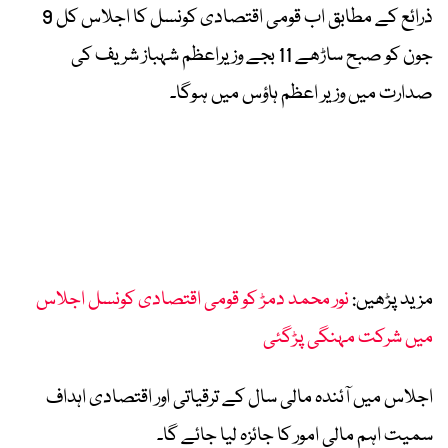
ذرائع کے مطابق اب قومی اقتصادی کونسل کا اجلاس کل 9
جون کو صبح ساڑھے 11 بجے وزیراعظم شہباز شریف کی
صدارت میں وزیر اعظم ہاؤس میں ہوگا۔
مزید پڑھیں:
نور محمد دمڑ کو قومی اقتصادی کونسل اجلاس
میں شرکت مہنگی پڑگئی
اجلاس میں آئندہ مالی سال کے ترقیاتی اور اقتصادی اہداف
سمیت اہم مالی امور کا جائزہ لیا جائے گا۔