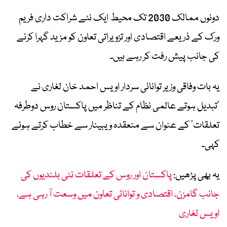
دونوں ممالک 2030 تک محیط ایک نئے شراکت داری فریم
ورک کے ذریعے اقتصادی اور تزویراتی تعاون کو مزید گہرا کرنے
کی جانب پیش رفت کر رہے ہیں۔
یہ بات وفاقی وزیر توانائی سردار اویس احمد خان لغاری نے
’تبدیل ہوتے عالمی نظام کے تناظر میں پاکستان روس دوطرفہ
تعلقات‘ کے عنوان سے منعقدہ ویبینار سے خطاب کرتے ہوئے
کہی۔
یہ بھی پڑھیں:
پاکستان اور روس کے تعلقات نئی بلندیوں کی
جانب گامزن، اقتصادی و توانائی تعاون میں وسعت آ رہی ہے،
اویس لغاری