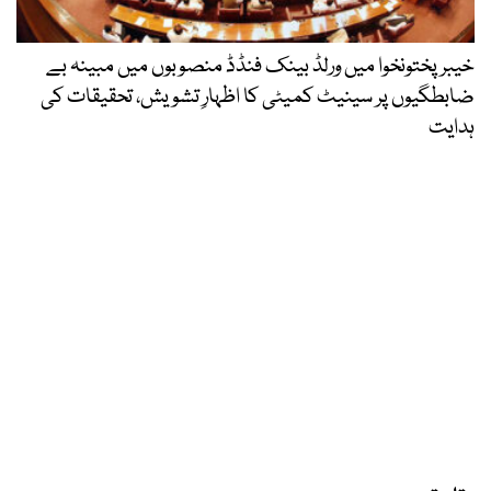
خیبرپختونخوا میں ورلڈ بینک فنڈڈ منصوبوں میں مبینہ بے
ضابطگیوں پر سینیٹ کمیٹی کا اظہارِ تشویش، تحقیقات کی
ہدایت