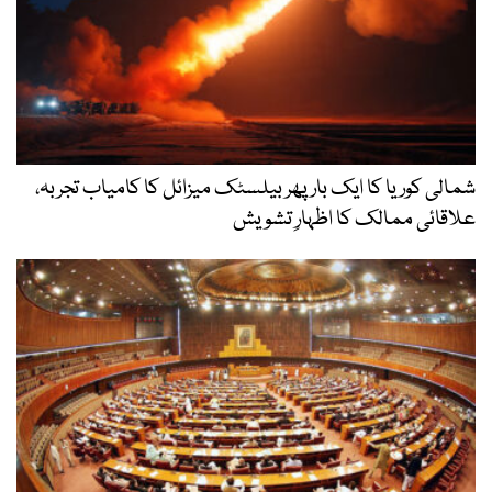
شمالی کوریا کا ایک بار پھر بیلسٹک میزائل کا کامیاب تجربہ،
علاقائی ممالک کا اظہارِ تشویش