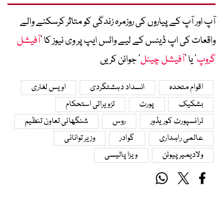
آپ اور آپ کے پیاروں کی روزمرہ زندگی کو متاثر کرسکنے والے
واقعات کی اپ ڈیٹس کے لیے واٹس ایپ پر وی نیوز کا ’
آفیشل
گروپ
‘ یا ’
آفیشل چینل
‘ جوائن کریں
اقوام متحدہ
انسداد دہشتگردی
اویس لغاری
بشکیک
پورٹ
تزویراتی استحکام
ٹرانسپورٹ کوریڈور
روس
شنگھائی تعاون تنظیم
عالمی راہداری
گوادر
وزیر توانائی
ولادیمیر پیوٹن
ویزا پالیسی