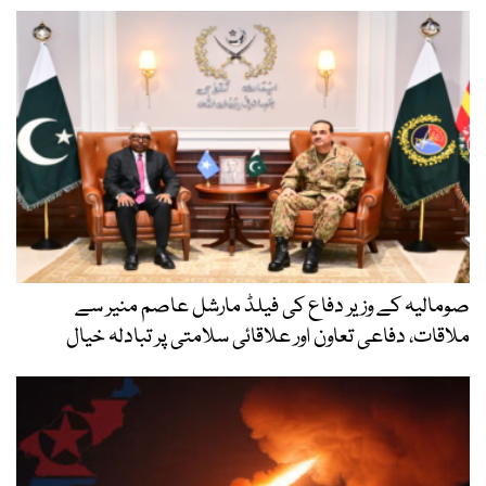
صومالیہ کے وزیر دفاع کی فیلڈ مارشل عاصم منیر سے
ملاقات، دفاعی تعاون اور علاقائی سلامتی پر تبادلہ خیال