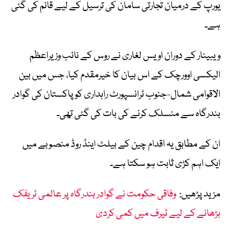
یورپ کے درمیان تجارتی سامان کی ترسیل کے لیے قائم کی گئی
ہے۔
ویبینار کے دوران اویس لغاری نے روس کے نائب وزیراعظم
الیکسی اوورچک کے اس بیان کا خیرمقدم کیا، جس میں بین
الاقوامی شمال-جنوب ٹرانسپورٹ راہداری کو پاکستان کی گوادر
بندرگاہ سے منسلک کرنے کی بات کی گئی تھی۔
ان کے مطابق یہ اقدام چین کے بیلٹ اینڈ روڈ منصوبے میں
ایک اہم کڑی ثابت ہو سکتا ہے۔
مزید پڑھیں:
وفاقی حکومت نے گوادر بندرگاہ پر عالمی ٹریفک
بڑھانے کے لیے ٹیرف میں کمی کردی