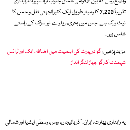
واضح رہے کہ بین الاقوامی شمال جنوب ٹرانسپورٹ راہداری
تقریباً 7,200 کلومیٹر طویل ایک کثیرالجہتی نقل و حمل کا
نیٹ ورک ہے، جس میں بحری، ریلوے اور سڑک کے راستے
شامل ہیں۔
مزید پڑھیں:
گوادر پورٹ کی اہمیت میں اضافہ، ایک اور ٹرانس
شپمنٹ کارگو جہاز لنگر انداز
یہ راہداری بھارت، ایران، آذربائیجان، روس، وسطی ایشیا اور شمالی