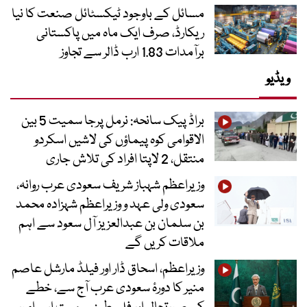
مسائل کے باوجود ٹیکسٹائل صنعت کا نیا
ریکارڈ، صرف ایک ماہ میں پاکستانی
برآمدات 1.83 ارب ڈالر سے تجاوز
ویڈیو
براڈ پیک سانحہ: نرمل پرجا سمیت 5 بین
الاقوامی کوہ پیماؤں کی لاشیں اسکردو
منتقل، 2 لاپتا افراد کی تلاش جاری
وزیراعظم شہباز شریف سعودی عرب روانہ،
سعودی ولی عہد و وزیراعظم شہزادہ محمد
بن سلمان بن عبدالعزیز آل سعود سے اہم
ملاقات کریں گے
وزیراعظم، اسحاق ڈار اور فیلڈ مارشل عاصم
منیر کا دورۂ سعودی عرب آج سے، خطے