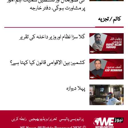
کی صورتحال اور فلسطین سمیت اہم امور
پر مشاورت ہوگی، دفتر خارجہ
کالم / تجزیہ
گلا سڑا نظام اور وزیر داخلہ کی تقریر
کشمیر: بین الاقوامی قانون کیا کہتا ہے؟
پہلا دروازہ
پرائیویسی پالیسی
تحریر/ویڈیو بھیجیں
رابطہ کریں
© 2026 WE News. All Rights Reserved