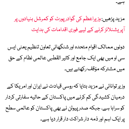
ہے۔
مزید پڑھیں:
وزیراعظم کی گوادر پورٹ کو کمرشل بنیادوں پر
آپریشنلائز کرنے کے لیے فوری اقدامات کی ہدایت
دونوں ممالک اقوام متحدہ اور شنگھائی تعاون تنظیم یعنی ایس
سی او میں بھی ایک جامع اور کثیر القطبی عالمی نظام کے حق
میں مشترکہ مؤقف رکھتے ہیں۔
وزیر توانائی نے مزید بتایا کہ روسی قیادت نے ایران اور امریکا کے
درمیان کشیدگی کم کرنے میں پاکستان کے حالیہ سفارتی کردار
کو سراہا ہے، جبکہ صدر پیوٹن نے بھی پاکستان کو عالمی سطح
پر ایک اہم اور ذمہ دار شراکت دار قرار دیا ہے۔