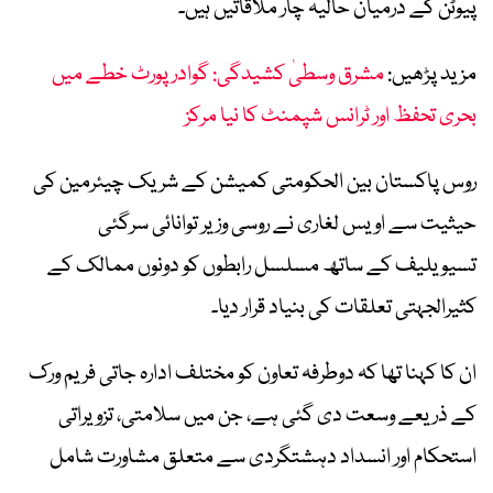
پیوٹن کے درمیان حالیہ چار ملاقاتیں ہیں۔
مزید پڑھیں:
مشرق وسطیٰ کشیدگی: گوادر پورٹ خطے میں
بحری تحفظ اور ٹرانس شپمنٹ کا نیا مرکز
روس پاکستان بین الحکومتی کمیشن کے شریک چیئرمین کی
حیثیت سے اویس لغاری نے روسی وزیر توانائی سرگئی
تسیویلیف کے ساتھ مسلسل رابطوں کو دونوں ممالک کے
کثیرالجہتی تعلقات کی بنیاد قرار دیا۔
ان کا کہنا تھا کہ دوطرفہ تعاون کو مختلف ادارہ جاتی فریم ورک
کے ذریعے وسعت دی گئی ہے، جن میں سلامتی، تزویراتی
استحکام اور انسداد دہشتگردی سے متعلق مشاورت شامل