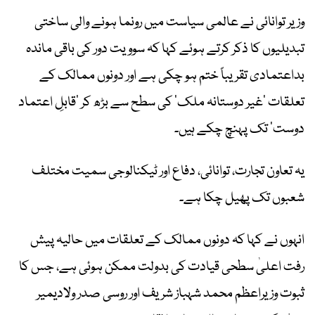
وزیر توانائی نے عالمی سیاست میں رونما ہونے والی ساختی
تبدیلیوں کا ذکر کرتے ہوئے کہا کہ سوویت دور کی باقی ماندہ
بداعتمادی تقریباً ختم ہو چکی ہے اور دونوں ممالک کے
تعلقات ’غیر دوستانہ ملک‘ کی سطح سے بڑھ کر ’قابلِ اعتماد
دوست‘ تک پہنچ چکے ہیں۔
یہ تعاون تجارت، توانائی، دفاع اور ٹیکنالوجی سمیت مختلف
شعبوں تک پھیل چکا ہے۔
انہوں نے کہا کہ دونوں ممالک کے تعلقات میں حالیہ پیش
رفت اعلیٰ سطحی قیادت کی بدولت ممکن ہوئی ہے، جس کا
ثبوت وزیراعظم محمد شہباز شریف اور روسی صدر ولادیمیر