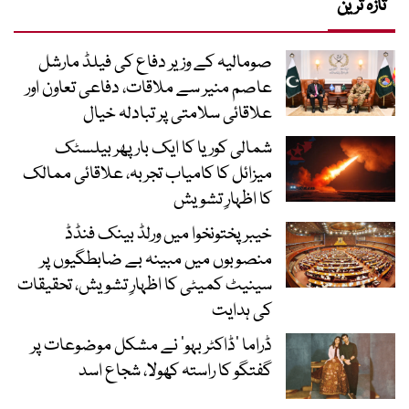
تازہ ترین
صومالیہ کے وزیر دفاع کی فیلڈ مارشل
عاصم منیر سے ملاقات، دفاعی تعاون اور
علاقائی سلامتی پر تبادلہ خیال
شمالی کوریا کا ایک بار پھر بیلسٹک
میزائل کا کامیاب تجربہ، علاقائی ممالک
کا اظہارِ تشویش
خیبرپختونخوا میں ورلڈ بینک فنڈڈ
منصوبوں میں مبینہ بے ضابطگیوں پر
سینیٹ کمیٹی کا اظہارِ تشویش، تحقیقات
کی ہدایت
ڈراما ’ڈاکٹر بہو‘ نے مشکل موضوعات پر
گفتگو کا راستہ کھولا، شجاع اسد