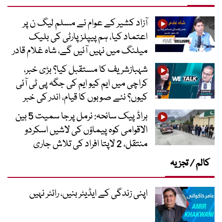
آزاد کشیر کے عوام نے مسلم لیگ ن پر
اعتماد کیا، ہم پیپلز پارٹی کی بلیک
میلنگ میں نہیں آئیں گے، شاہ غلام قادر
شہبازشریف کا مستقبل کیا؟ بڑی خبر،
کراچی میں ایم کیو ایم کی جگہ پی ٹی آئی
کیوں؟ نئے صوبوں کا قیام، اندر کی خبر
براڈ پیک سانحہ: نرمل پرجا سمیت 5 بین
الاقوامی کوہ پیماؤں کی لاشیں اسکردو
منتقل، 2 لاپتا افراد کی تلاش جاری
کالم / تجزیہ
اپنی زندگی کے ایڈیٹر بنیں، رائٹر نہیں