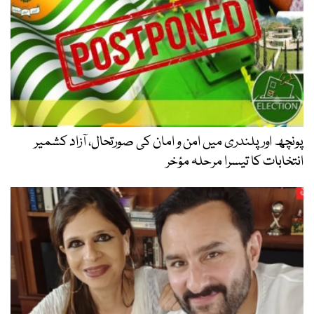
پونچھ اور پلندری میں امن و امان کی صورتحال، آزاد کشمیر
انتخابات کا تیسرا مرحلہ مؤخر