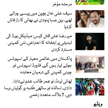
مرحلہ مؤخر
سیف علی خان بچپن میں پیسے چراتے
تھے، بہن صبا پٹودی نے بھائی کا راز فاش
کردیا
میر رضا علی قتل کیس: میڈیکل بورڈ کی
تبدیلی پر اہلخانہ کا اعتراض، نئی کمیٹی
مسترد کردی
پاکستان میں عالمی معیار کے اسپورٹس
جوتے تیار ہوں گے، فارورڈ اسپورٹس اور
چینی کمپنی کے درمیان معاہدہ
تھائی لینڈ: نو عمر طالب علم نےدادا،
دادی، اساتذہ اور ساتھی طلبہ پر گولیاں برسا
دیں، 7 ہلاک، متعدد زخمی
ویڈیو