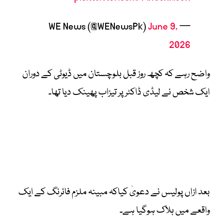
June 9,
— WE News (@WENewsPk)
2026
واضح رہے کہ کچھ روز قبل بلوچستان میں ڈیوٹی کے دوران
ایک شخص نے لیڈی ڈاکٹر پر تیزاب پھینک دیا تھا۔
بعد ازاں پولیس نے دعویٰ کیاکہ مبینہ ملزم فائرنگ کے ایک
واقعے میں ہلاک ہوگیا ہے۔