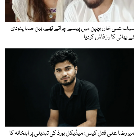
سیف علی خان بچپن میں پیسے چراتے تھے، بہن صبا پٹودی
نے بھائی کا راز فاش کردیا
میر رضا علی قتل کیس: میڈیکل بورڈ کی تبدیلی پر اہلخانہ کا