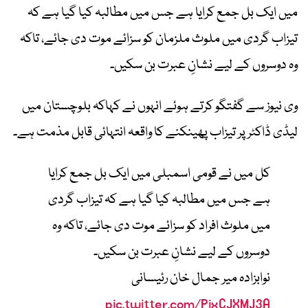
میں ایک بل جمع کرایا ہے جس میں مطالبہ کیا گیا ہے کہ
تیزاب گردی میں ملوث ملزمان کو سزائے موت دی جائے، تاکہ
وہ دوسروں کے لیے نشانِ عبرت بن سکیں۔
وی نیوز سے گفتگو کرتے ہوئے انہوں نے کہاکہ بلوچستان میں
لیڈی ڈاکٹر پر تیزاب پھینکنے کا واقعہ انتہائی قابل مذمت ہے۔
کل میں نے قومی اسمبلی میں ایک بل جمع کرایا
ہے جس میں مطالبہ کیا گیا ہے کہ تیزاب گردی
میں ملوث افراد کو سزائے موت دی جائے، تاکہ وہ
دوسروں کے لیے نشانِ عبرت بن سکیں۔
نوابزادہ میر جمال خان رئیسانی
pic.twitter.com/PixCJXMJ3A