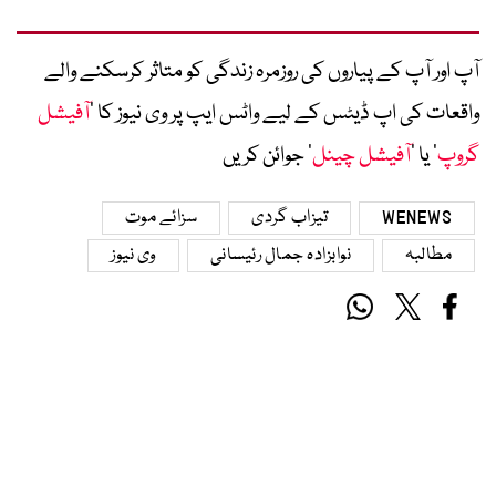
آپ اور آپ کے پیاروں کی روزمرہ زندگی کو متاثر کرسکنے والے
واقعات کی اپ ڈیٹس کے لیے واٹس ایپ پر وی نیوز کا ’
آفیشل
گروپ
‘ یا ’
آفیشل چینل
‘ جوائن کریں
WENEWS
تیزاب گردی
سزائے موت
مطالبہ
نوابزادہ جمال رئیسانی
وی نیوز