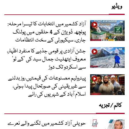
ویڈیو
آزاد کشمیر میں انتخابات کا تیسرا مرحلہ:
پونچھ ڈویژن کے 4 حلقوں میں پولنگ
جاری، سیکیورٹی کے سخت انتظامات
جشن آزادی پر قومی جذبے کا منفرد اظہار،
معروف ایتھلیٹ جمال سید کی ’کے ٹو‘
سے اسکردو تک دوڑ
پیٹرولیم مصنوعات کی قیمتیں روز بدلنے
سے غیر یقینی کی صورتحال پیدا ہوئی،
اسلام آباد کے شہریوں کی رائے
کالم / تجزیہ
حویلی آزاد کشمیر میں لگنے والے نعرے