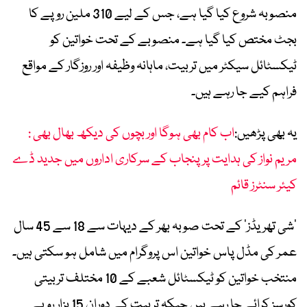
منصوبہ شروع کیا گیا ہے، جس کے لیے 310 ملین روپے کا
بجٹ مختص کیا گیا ہے۔ منصوبے کے تحت خواتین کو
ٹیکسٹائل سیکٹر میں تربیت، ماہانہ وظیفہ اور روزگار کے مواقع
فراہم کیے جا رہے ہیں۔
یہ بھی پڑھیں:
اب کام بھی ہوگا اور بچوں کی دیکھ بھال بھی :
مریم نواز کی ہدایت پر پنجاب کے سرکاری اداروں میں جدید ڈے
کیئر سنٹرز قائم
‘شی تھریڈز’ کے تحت صوبہ بھر کے دیہات سے 18 سے 45 سال
عمر کی مڈل پاس خواتین اس پروگرام میں شامل ہو سکتی ہیں۔
منتخب خواتین کو ٹیکسٹائل شعبے کے 10 مختلف تربیتی
کورسز کرائے جا رہے ہیں جبکہ تربیت کے دوران 15 ہزار روپے