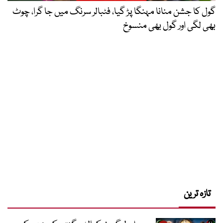
گول کا جشن منانا مہنگا پڑ گیا، فٹبالر سرنگ میں جا گرا، چوٹ
بھی لگی اور گول بھی منسوخ
تازہ ترین