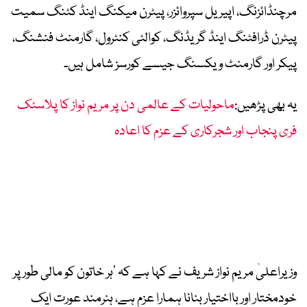
مرچنڈائزنگ، اپیریل سپروائزر، پیٹرن میکنگ اینڈ کٹنگ سمیت
پیٹرن ڈرافٹنگ اینڈ گریڈنگ، کوالٹی کنٹرول، گارمنٹ فنشنگ،
پیکر اور گارمنٹ ویکسنگ جیسے کورسز شامل ہیں۔
یہ بھی پڑھیں:
ماحولیات کے عالمی دن پر مریم نواز کا پلاسٹک
فری پنجاب اور شجرکاری کے عزم کا اعادہ
وزیراعلیٰ مریم نواز شریف نے کہا ہے کہ ‘ہر خاتون کو مالی طور پر
خودمختار اور بااختیار بنانا ہمارا عزم ہے، ہنرمند عورت ایک