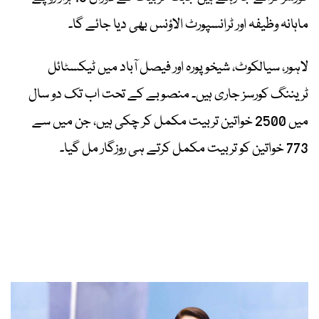
ماہانہ وظیفہ اور ٹرانسپورٹ الاؤنس بھی دیا جائے گا۔
لاہور، سیالکوٹ، شیخوپورہ اور فیصل آباد میں ٹیکسٹائل
ٹریننگ کورسز جاری ہیں۔ منصوبے کے تحت اب تک دو سال
میں 2500 خواتین تربیت مکمل کر چکی ہیں، جن میں سے
773 خواتین کو تربیت مکمل کرتے ہی روزگار مل گیا۔