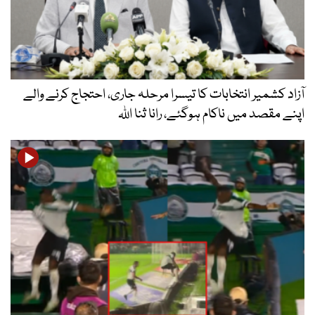
آزاد کشمیر انتخابات کا تیسرا مرحلہ جاری، احتجاج کرنے والے
اپنے مقصد میں ناکام ہوگئے، رانا ثنا اللہ