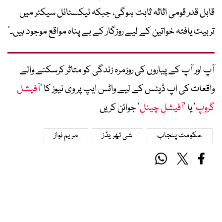
قابل قدر قومی اثاثہ ثابت ہوگی، جبکہ ٹیکسٹائل سیکٹر میں
تربیت یافتہ خواتین کے لیے روزگار کے بے پناہ مواقع موجود ہیں۔’
آپ اور آپ کے پیاروں کی روزمرہ زندگی کو متاثر کرسکنے والے
واقعات کی اپ ڈیٹس کے لیے واٹس ایپ پر وی نیوز کا ’
آفیشل
گروپ
‘ یا ’
آفیشل چینل
‘ جوائن کریں
حکومت پنجاب
شی تھریڈز
مریم نواز