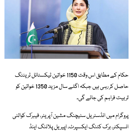
حکام کے مطابق اس وقت 1150 خواتین ٹیکسٹائل ٹریننگ
حاصل کر رہی ہیں جبکہ اگلے سال مزید 1350 خواتین کو
تربیت فراہم کی جائے گی۔
پروگرام میں انڈسٹریل سٹیچنگ مشین آپریٹر، فیبرک کوالٹی
انسپکٹر، برک کٹنگ ایکسپرٹ، اپیریل پلاننگ اینڈ