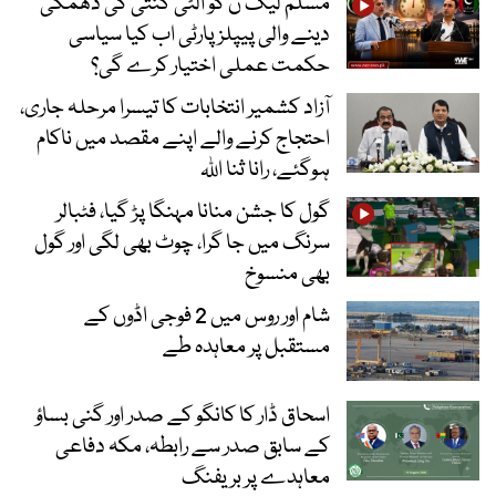
مسلم لیگ ن کو الٹی گنتی کی دھمکی
دینے والی پیپلز پارٹی اب کیا سیاسی
حکمت عملی اختیار کرے گی؟
آزاد کشمیر انتخابات کا تیسرا مرحلہ جاری،
احتجاج کرنے والے اپنے مقصد میں ناکام
ہوگئے، رانا ثنا اللہ
گول کا جشن منانا مہنگا پڑ گیا، فٹبالر
سرنگ میں جا گرا، چوٹ بھی لگی اور گول
بھی منسوخ
شام اور روس میں 2 فوجی اڈوں کے
مستقبل پر معاہدہ طے
اسحاق ڈار کا کانگو کے صدر اور گنی بساؤ
کے سابق صدر سے رابطہ، مکہ دفاعی
معاہدے پر بریفنگ