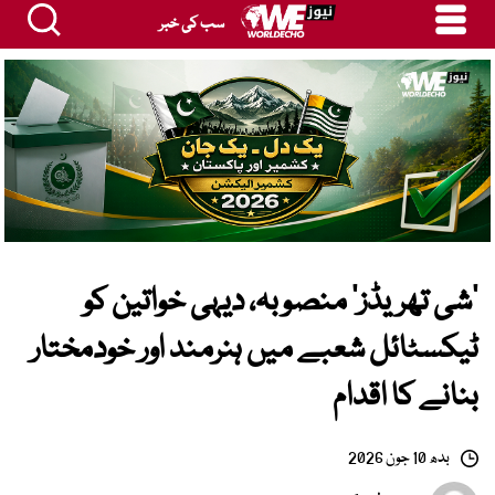
سب کی خبر
‘شی تھریڈز’ منصوبہ، دیہی خواتین کو
ٹیکسٹائل شعبے میں ہنرمند اور خودمختار
بنانے کا اقدام
بدھ 10 جون 2026