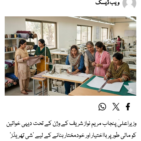
ویب ڈیسک
وزیراعلیٰ پنجاب مریم نواز شریف کے وژن کے تحت دیہی خواتین
کو مالی طور پر بااختیار اور خودمختار بنانے کے لیے ‘شی تھریڈز’