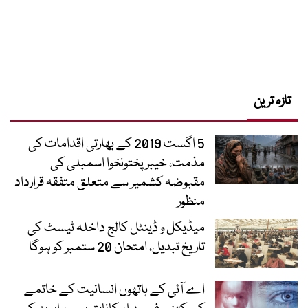
تازہ ترین
5 اگست 2019 کے بھارتی اقدامات کی
مذمت، خیبرپختونخوا اسمبلی کی
مقبوضہ کشمیر سے متعلق متفقہ قرارداد
منظور
میڈیکل و ڈینٹل کالج داخلہ ٹیسٹ کی
تاریخ تبدیل، امتحان 20 ستمبر کو ہوگا
اے آئی کے ہاتھوں انسانیت کے خاتمے