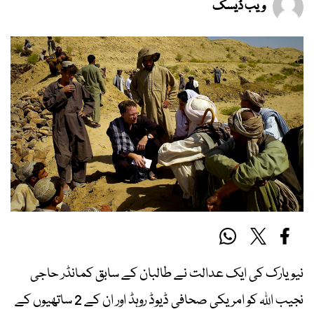
ویب ڈیسک
نیویارک کی ایک عدالت نے طالبان کے سابق کمانڈر حاجی
نجیب اللہ کو امریکی صحافی ڈیوڈ روہڈ اور ان کے 2 ساتھیوں کے