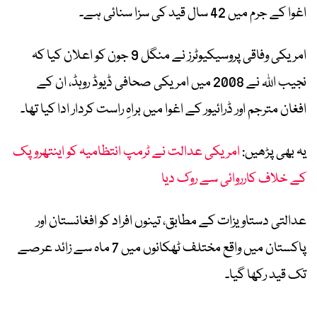
اغوا کے جرم میں 42 سال قید کی سزا سنائی ہے۔
امریکی وفاقی پروسیکیوٹرز نے منگل 9 جون کو اعلان کیا کہ
نجیب اللہ نے 2008 میں امریکی صحافی ڈیوڈ روہڈ، ان کے
افغان مترجم اور ڈرائیور کے اغوا میں براہِ راست کردار ادا کیا تھا۔
یہ بھی پڑھیں:
امریکی عدالت نے ٹرمپ انتظامیہ کو اینتھروپک
کے خلاف کارروائی سے روک دیا
عدالتی دستاویزات کے مطابق، تینوں افراد کو افغانستان اور
پاکستان میں واقع مختلف ٹھکانوں میں 7 ماہ سے زائد عرصے
تک قید رکھا گیا۔