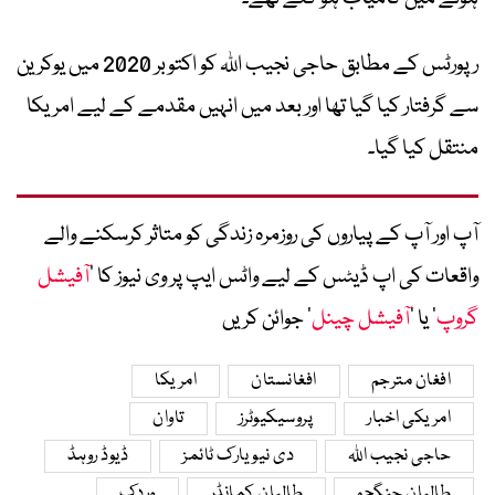
رپورٹس کے مطابق حاجی نجیب اللہ کو اکتوبر 2020 میں یوکرین
سے گرفتار کیا گیا تھا اور بعد میں انہیں مقدمے کے لیے امریکا
منتقل کیا گیا۔
آپ اور آپ کے پیاروں کی روزمرہ زندگی کو متاثر کرسکنے والے
واقعات کی اپ ڈیٹس کے لیے واٹس ایپ پر وی نیوز کا ’
آفیشل
گروپ
‘ یا ’
آفیشل چینل
‘ جوائن کریں
افغان مترجم
افغانستان
امریکا
امریکی اخبار
پروسیکیوٹرز
تاوان
حاجی نجیب اللہ
دی نیویارک ٹائمز
ڈیوڈ روہڈ
طالبان جنگجو
طالبان کمانڈر
وردک