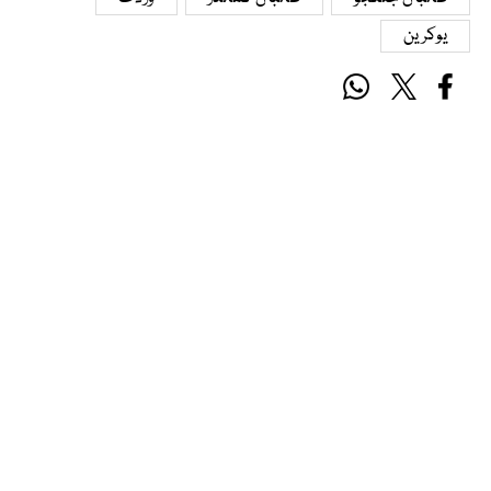
یوکرین