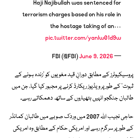
Haji Najibullah was sentenced for
terrorism charges based on his role in
the hostage taking of an…
pic.twitter.com/yanlw01d9w
June 9, 2026
— FBI (@FBI)
پروسیکیوٹرز کے مطابق دورانِ قید مغویوں کو ’زندہ ہونے کے
ثبوت‘ کے طور پر ویڈیوز ریکارڈ کرنے پر مجبور کیا گیا، جن میں
طالبان جنگجو انہیں ہتھیاروں کے ساتھ دھمکاتے رہے۔
حاجی نجیب اللہ 2007 میں وردک صوبے میں طالبان کمانڈر
کے طور پر سرگرم رہے اور امریکی حکام کے مطابق وہ امریکی