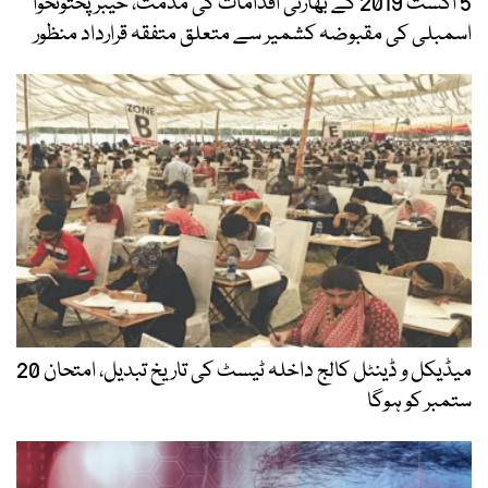
5 اگست 2019 کے بھارتی اقدامات کی مذمت، خیبرپختونخوا
اسمبلی کی مقبوضہ کشمیر سے متعلق متفقہ قرارداد منظور
میڈیکل و ڈینٹل کالج داخلہ ٹیسٹ کی تاریخ تبدیل، امتحان 20
ستمبر کو ہوگا