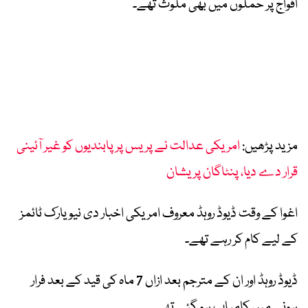
افواج پر حملوں میں بھی ملوث تھے۔
مزید پڑھیں:
امریکی عدالت نے پریس پر پابندیوں کو غیر آئینی
قرار دے دیا، پنٹاگان پریشان
اغوا کے وقت ڈیوڈ روہڈ معروف امریکی اخبار دی نیویارک ٹائمز
کے لیے کام کر رہے تھے۔
ڈیوڈ روہڈ اور ان کے مترجم بعد ازاں 7 ماہ کی قید کے بعد فرار
ہونے میں کامیاب ہو گئے تھے۔