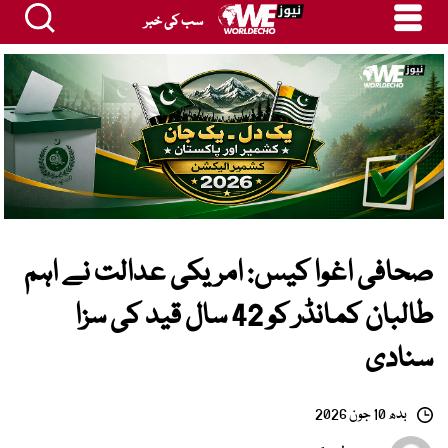
سب کی خبر
صحافی اغوا کیس: امریکی عدالت نے اہم
طالبان کمانڈر کو 42 سال قید کی سزا
سنادی
بدھ 10 جون 2026