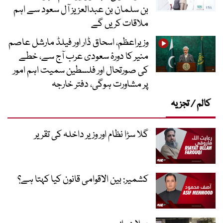
بن سلمان بن عبدالعزیز آل سعود سے اہم
ملاقات کریں گے
وزیراعظم، اسحاق ڈار اور فیلڈ مارشل عاصم
منیر کا دورۂ سعودی عرب آج سے، خطے
کی صورتحال اور فلسطین سمیت اہم امور
پر مشاورت ہوگی، دفتر خارجہ
کالم / تجزیہ
گلا سڑا نظام اور وزیر داخلہ کی تقریر
کشمیر: بین الاقوامی قانون کیا کہتا ہے؟