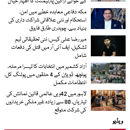
کے حوالے اراکین پارلیمنٹ کا اظہار خیال
مکہ دفاعی معاہدہ خطے میں امن،
استحکام اور نئی علاقائی شراکت داری کی
بنیاد ہے، چوہدری طارق فاروق
میر رضا علی کیس: نئی تحقیقاتی ٹیم
تشکیل، ایف آئی آر میں قتل کی دفعات
شامل
آزاد کشمیر میں انتخابات کا تیسرا مرحلہ،
پونچھ ڈویژن کے 4 حلقوں میں پولنگ کل،
انتظامات مکمل
لاہور میں 42ویں عالمی قالین نمائش کی
تیاریاں، 80 سے زیادہ غیر ملکی خریداروں
کی شرکت متوقع
ویڈیو