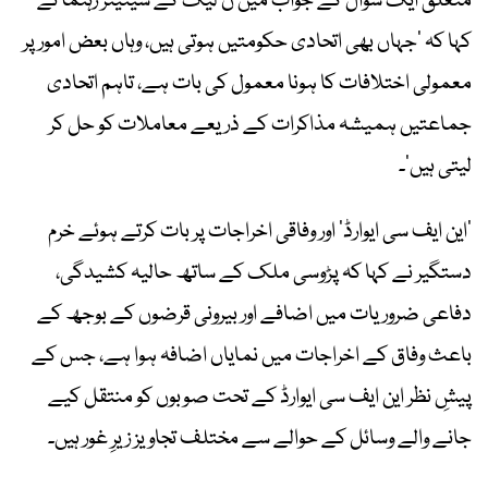
متعلق ایک سوال کے جواب میں ن لیگ کے سینیئر رہنما نے
کہا کہ ’جہاں بھی اتحادی حکومتیں ہوتی ہیں، وہاں بعض امور پر
معمولی اختلافات کا ہونا معمول کی بات ہے، تاہم اتحادی
جماعتیں ہمیشہ مذاکرات کے ذریعے معاملات کو حل کر
لیتی ہیں‘۔
’این ایف سی ایوارڈ‘ اور وفاقی اخراجات پر بات کرتے ہوئے خرم
دستگیر نے کہا کہ پڑوسی ملک کے ساتھ حالیہ کشیدگی،
دفاعی ضروریات میں اضافے اور بیرونی قرضوں کے بوجھ کے
باعث وفاق کے اخراجات میں نمایاں اضافہ ہوا ہے، جس کے
پیشِ نظر این ایف سی ایوارڈ کے تحت صوبوں کو منتقل کیے
جانے والے وسائل کے حوالے سے مختلف تجاویز زیرِ غور ہیں۔