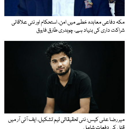
مکہ دفاعی معاہدہ خطے میں امن، استحکام اور نئی علاقائی
شراکت داری کی بنیاد ہے، چوہدری طارق فاروق
میر رضا علی کیس: نئی تحقیقاتی ٹیم تشکیل، ایف آئی آر میں
قتل کی دفعات شامل