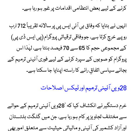
کرنے کے لیے بعض انتظامی اقدامات پر غور ہو رہا ہے۔
انہوں نے بتایا کہ وفاق بی آئی ایس پی پر سالانہ تقریباً 712 ارب
روپے خرچ کرتا ہے، جو وفاقی ترقیاتی پروگرام (پی ایس ڈی پی)
کے مجموعی حجم کا 65 سے 70 فیصد بنتا ہے، لہٰذا اس
پروگرام کو صوبوں کے سپرد کرنے کے لیے فوری آئینی ترمیم کے
بجائے سیاسی اتفاقِ رائے کا راستہ اپنایا جا سکتا ہے۔
28ویں آئینی ترمیم اور ٹیکس اصلاحات
خرم دستگیر نے انکشاف کیا کہ ’28ویں آئینی ترمیم کے حوالے
سے مختلف تجاویز پر کام ہو رہا ہے، جن میں گلگت بلتستان
اور آزاد کشمیر کی آئینی و مالیاتی حیثیت سے متعلق امور بھی