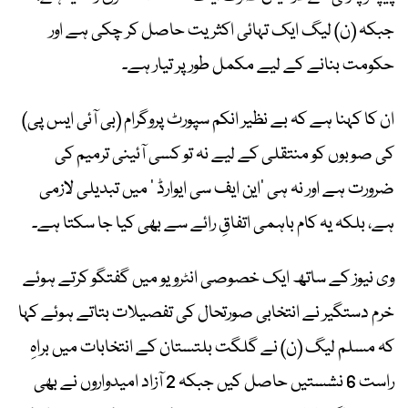
جبکہ (ن) لیگ ایک تہائی اکثریت حاصل کر چکی ہے اور
حکومت بنانے کے لیے مکمل طور پر تیار ہے۔
ان کا کہنا ہے کہ بے نظیر انکم سپورٹ پروگرام (بی آئی ایس پی)
کی صوبوں کو منتقلی کے لیے نہ تو کسی آئینی ترمیم کی
ضرورت ہے اور نہ ہی ’این ایف سی ایوارڈ ‘ میں تبدیلی لازمی
ہے، بلکہ یہ کام باہمی اتفاقِ رائے سے بھی کیا جا سکتا ہے۔
وی نیوز کے ساتھ ایک خصوصی انٹرویو میں گفتگو کرتے ہوئے
خرم دستگیر نے انتخابی صورتحال کی تفصیلات بتاتے ہوئے کہا
کہ مسلم لیگ (ن) نے گلگت بلتستان کے انتخابات میں براہِ
راست 6 نشستیں حاصل کیں جبکہ 2 آزاد امیدواروں نے بھی