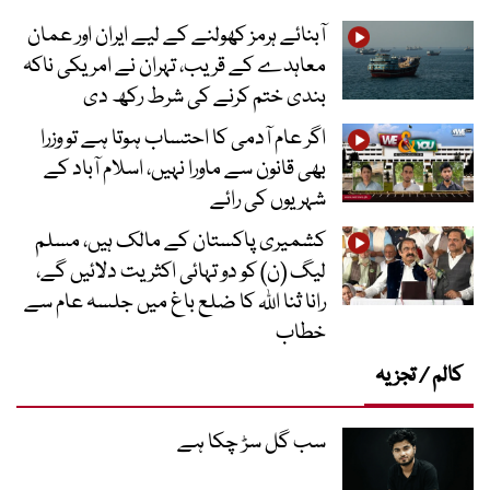
آبنائے ہرمز کھولنے کے لیے ایران اور عمان
معاہدے کے قریب، تہران نے امریکی ناکہ
بندی ختم کرنے کی شرط رکھ دی
اگر عام آدمی کا احتساب ہوتا ہے تو وزرا
بھی قانون سے ماورا نہیں، اسلام آباد کے
شہریوں کی رائے
کشمیری پاکستان کے مالک ہیں، مسلم
لیگ (ن) کو دو تہائی اکثریت دلائیں گے،
رانا ثنا اللہ کا ضلع باغ میں جلسہ عام سے
خطاب
کالم / تجزیہ
سب گل سڑ چکا ہے