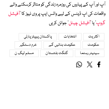
آپ اور آپ کے پیاروں کی روزمرہ زندگی کو متاثر کرسکنے والے
واقعات کی اپ ڈیٹس کے لیے واٹس ایپ پر وی نیوز کا ’
آفیشل
گروپ
‘ یا ’
آفیشل چینل
‘ جوائن کریں
اکثریت
انتخابات
پاکستان پیپلز پارٹی
حکومت
حکومت بنائیں گے
خرم دستگیر
سینیئر رہنما
گلگت بلتستان
مسلم لیگ ن