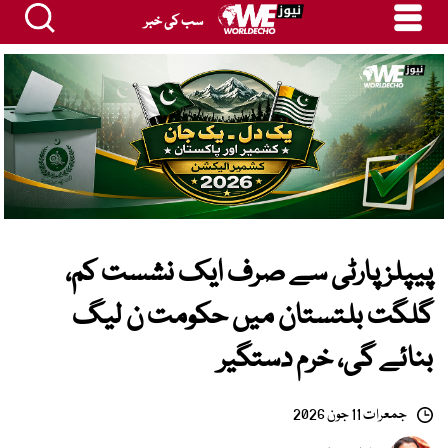
سب کی خبر
پیپلز پارٹی سے صرف ایک نشست کم،
گلگت بلتستان میں حکومت ن لیگ
بنائے گی، خرم دستگیر
جمعرات 11 جون 2026