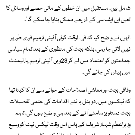
شامل ہیں، مستقبل میں ان خطوں کے مالی حصے اور وسائل کا
تعین این ایف سی کے ذریعے ممکن بنایا جا سکے گا’۔
انہوں نے واضح کیا کہ فی الوقت کوئی آئینی ترمیم فوری طور پر
نہیں لائی جا رہی، بلکہ بجٹ کی منظوری کے بعد تمام سیاسی
جماعتوں کو اعتماد میں لے کر 28ویں آئینی ترمیم پارلیمنٹ
میں پیش کی جائے گی۔
وفاقی بجٹ اور معاشی اصلاحات کے حوالے سے ان کا کہنا تھا
کہ ٹیکسوں میں ردو بدل یا نئے اقدامات کی حتمی تفصیلات
بجٹ دستاویز سامنے آنے کے بعد ہی واضح ہوں گی، تاہم
وزیراعظم شہباز شریف کے پاس اس وقت ٹیکس نیٹ کو وسیع