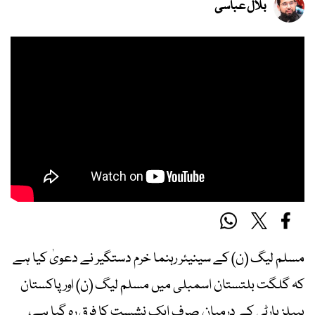
بلال عباسی
مسلم لیگ (ن) کے سینیئر رہنما خرم دستگیر نے دعویٰ کیا ہے
کہ گلگت بلتستان اسمبلی میں مسلم لیگ (ن) اور پاکستان
پیپلز پارٹی کے درمیان صرف ایک نشست کا فرق رہ گیا ہے،