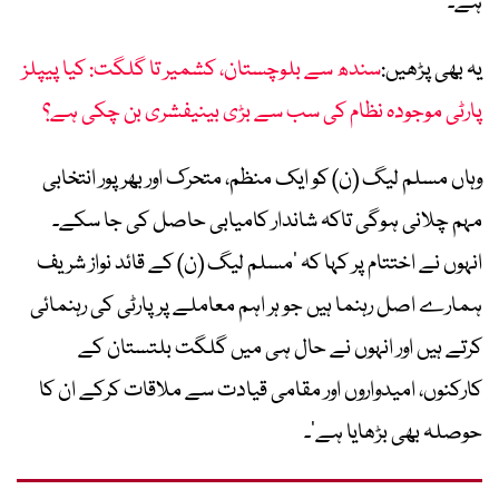
ہے۔
یہ بھی پڑھیں:
سندھ سے بلوچستان، کشمیر تا گلگت: کیا پیپلز
پارٹی موجودہ نظام کی سب سے بڑی بینیفشری بن چکی ہے؟
وہاں مسلم لیگ (ن) کو ایک منظم، متحرک اور بھرپور انتخابی
مہم چلانی ہوگی تاکہ شاندار کامیابی حاصل کی جا سکے۔
انہوں نے اختتام پر کہا کہ ’مسلم لیگ (ن) کے قائد نواز شریف
ہمارے اصل رہنما ہیں جو ہر اہم معاملے پر پارٹی کی رہنمائی
کرتے ہیں اور انہوں نے حال ہی میں گلگت بلتستان کے
کارکنوں، امیدواروں اور مقامی قیادت سے ملاقات کرکے ان کا
حوصلہ بھی بڑھایا ہے‘۔