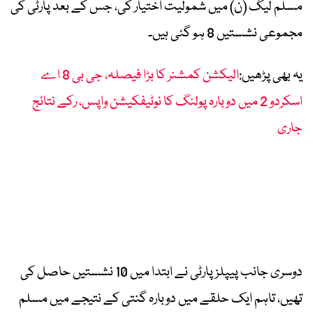
مسلم لیگ (ن) میں شمولیت اختیار کی، جس کے بعد پارٹی کی
مجموعی نشستیں 8 ہو گئی ہیں۔
یہ بھی پڑھیں:
الیکشن کمشنر کا بڑا فیصلہ، جی بی 8 اے
اسکردو 2 میں دوبارہ پولنگ کا نوٹیفکیشن واپس، رکے نتائج
جاری
دوسری جانب پیپلز پارٹی نے ابتدا میں 10 نشستیں حاصل کی
تھیں، تاہم ایک حلقے میں دوبارہ گنتی کے نتیجے میں مسلم