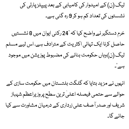
لیگ (ن) کے امیدوار کی کامیابی کے بعد پیپلز پارٹی کی
نشستوں کی تعداد کم ہو کر 9 رہ گئی ہے۔
خرم دستگیر نے واضح کیا کہ ’24 رکنی ایوان میں 8 نشستیں
حاصل کرنا ایک تہائی اکثریت کے مترادف ہے، اس لیے مسلم
لیگ (ن) وہاں حکومت بنانے کی مضبوط پوزیشن میں موجود
ہے‘۔
انہوں نے مزید بتایا کہ گلگت بلتستان میں حکومت سازی کے
حوالے سے حتمی فیصلہ اعلیٰ ترین سطح پر وزیراعظم شہباز
شریف اور صدر آصف علی زرداری کے درمیان مشاورت سے کیا
جائے گا۔