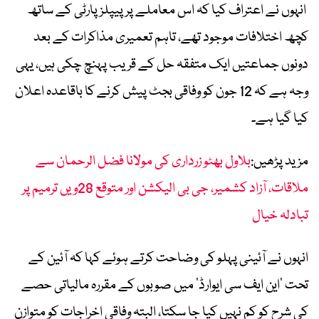
انہوں نے اعتراف کیا کہ اس معاملے پر پیپلز پارٹی کے ساتھ
کچھ اختلافات موجود تھے، تاہم تعمیری مذاکرات کے بعد
دونوں جماعتیں ایک متفقہ حل کے قریب پہنچ چکی ہیں، یہی
وجہ ہے کہ 12 جون کو وفاقی بجٹ پیش کرنے کا باقاعدہ اعلان
کیا گیا ہے۔
مزید پڑھیں:
بلاول بھٹو زرداری کی مولانا فضل الرحمان سے
ملاقات، آزاد کشمیر، جی بی الیکشن اور متوقع 28ویں ترمیم پر
تبادلہ خیال
انہوں نے آئینی پہلو کی وضاحت کرتے ہوئے کہا کہ آئین کے
تحت ’این ایف سی ایوارڈ‘ میں صوبوں کے مقررہ مالیاتی حصے
کی شرح کو کم نہیں کیا جا سکتا، البتہ وفاقی اخراجات کو متوازن