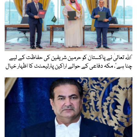
’اللہ تعالیٰ نے پاکستان کو حرمین شریفین کی حفاظت کے لیے
چنا ہے‘، مکہ دفاعی کے حوالے اراکین پارلیمنٹ کا اظہار خیال