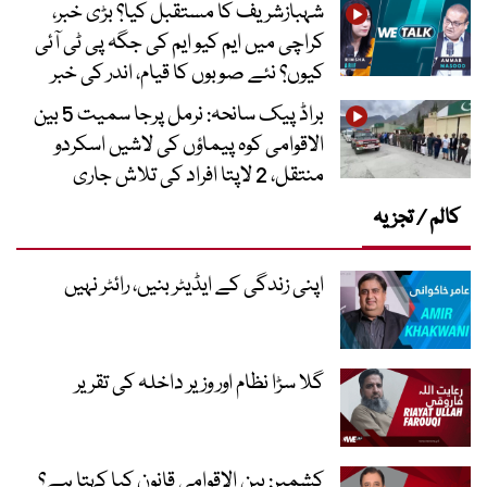
شہبازشریف کا مستقبل کیا؟ بڑی خبر،
کراچی میں ایم کیو ایم کی جگہ پی ٹی آئی
کیوں؟ نئے صوبوں کا قیام، اندر کی خبر
براڈ پیک سانحہ: نرمل پرجا سمیت 5 بین
الاقوامی کوہ پیماؤں کی لاشیں اسکردو
منتقل، 2 لاپتا افراد کی تلاش جاری
کالم / تجزیہ
اپنی زندگی کے ایڈیٹر بنیں، رائٹر نہیں
گلا سڑا نظام اور وزیر داخلہ کی تقریر
کشمیر: بین الاقوامی قانون کیا کہتا ہے؟