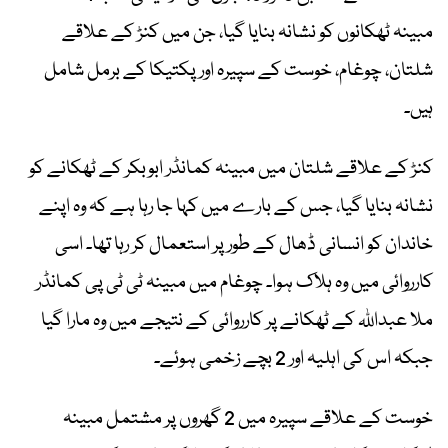
مبینہ ٹھکانوں کو نشانہ بنایا گیا، جن میں کنڑ کے علاقے
شلتان، چوغام، خوست کے سپیرہ اور پکتیکا کے برمل شامل
ہیں۔
کنڑ کے علاقے شلتان میں مبینہ کمانڈر ابوبکر کے ٹھکانے کو
نشانہ بنایا گیا، جس کے بارے میں کہا جا رہا ہے کہ وہ اپنے
خاندان کو انسانی ڈھال کے طور پر استعمال کر رہا تھا۔ اسی
کارروائی میں وہ ہلاک ہوا۔ چوغام میں مبینہ ٹی ٹی پی کمانڈر
ملا عبداللہ کے ٹھکانے پر کارروائی کے نتیجے میں وہ مارا گیا
جبکہ اس کی اہلیہ اور 2 بچے زخمی ہوئے۔
خوست کے علاقے سپیرہ میں 2 گھروں پر مشتمل مبینہ