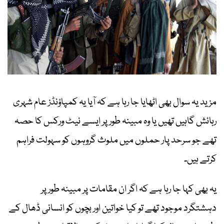
مزید یہ سوال بھی اٹھایا جا رہا ہے کہ آیا یہ کمپاؤنڈز عام شہری
رہائش گاہیں تھیں یا وہ مبینہ طور پر ایسے نیٹ ورکس کا حصہ
تھے جو سرحد پار حملوں میں ملوث گروہوں کو سہولت فراہم
کرتے ہیں۔
یہ بھی کہا جا رہا ہے کہ اگر ان مقامات پر مبینہ طور پر
دہشتگرد موجود تھے تو کیا خواتین اور بچوں کو انسانی ڈھال کے