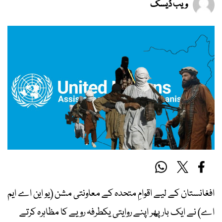
ویب ڈیسک
افغانستان کے لیے اقوامِ متحدہ کے معاونتی مشن (یو این اے ایم
اے) نے ایک بار پھر اپنے روایتی یکطرفہ رویے کا مظاہرہ کرتے