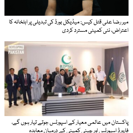
میر رضا علی قتل کیس: میڈیکل بورڈ کی تبدیلی پر اہلخانہ کا
اعتراض، نئی کمیٹی مسترد کردی
پاکستان میں عالمی معیار کے اسپورٹس جوتے تیار ہوں گے،
فارورڈ اسپورٹس اور چینی کمپنی کے درمیان معاہدہ