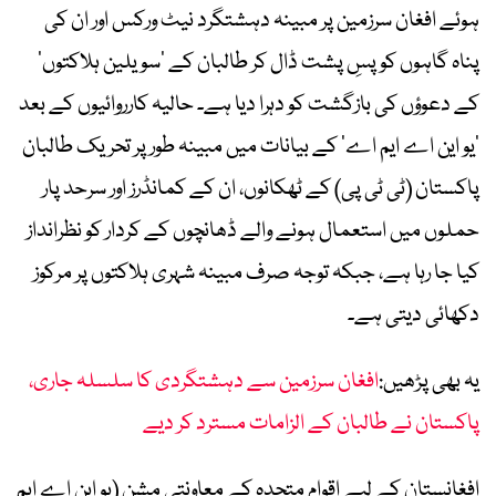
ہوئے افغان سرزمین پر مبینہ دہشتگرد نیٹ ورکس اور ان کی
پناہ گاہوں کو پسِ پشت ڈال کر طالبان کے ’سویلین ہلاکتوں‘
کے دعوؤں کی بازگشت کو دہرا دیا ہے۔ حالیہ کارروائیوں کے بعد
’یو این اے ایم اے‘ کے بیانات میں مبینہ طور پر تحریک طالبان
پاکستان (ٹی ٹی پی) کے ٹھکانوں، ان کے کمانڈرز اور سرحد پار
حملوں میں استعمال ہونے والے ڈھانچوں کے کردار کو نظرانداز
کیا جا رہا ہے، جبکہ توجہ صرف مبینہ شہری ہلاکتوں پر مرکوز
دکھائی دیتی ہے۔
یہ بھی پڑھیں:
افغان سرزمین سے دہشتگردی کا سلسلہ جاری،
پاکستان نے طالبان کے الزامات مسترد کر دیے
افغانستان کے لیے اقوامِ متحدہ کے معاونتی مشن (یو این اے ایم