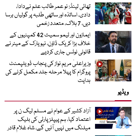
تھائی لینڈ: نو عمر طالب علم نےدادا،
دادی، اساتذہ اور ساتھی طلبہ پر گولیاں برسا
دیں، 7 ہلاک، متعدد زخمی
ایمازون اور ٹیمو سمیت 42 کمپنیوں کے
خلاف بڑا کریک ڈاؤن، نیویارک کے میئر نے
قانونی نوٹس جاری کردیے
وزیراعلیٰ مریم نواز کی پنجاب ڈویلپمنٹ
پروگرام کا پہلا مرحلہ جلد مکمل کرنے کی
ہدایت
ویڈیو
آزاد کشیر کے عوام نے مسلم لیگ ن پر
اعتماد کیا، ہم پیپلز پارٹی کی بلیک
میلنگ میں نہیں آئیں گے، شاہ غلام قادر