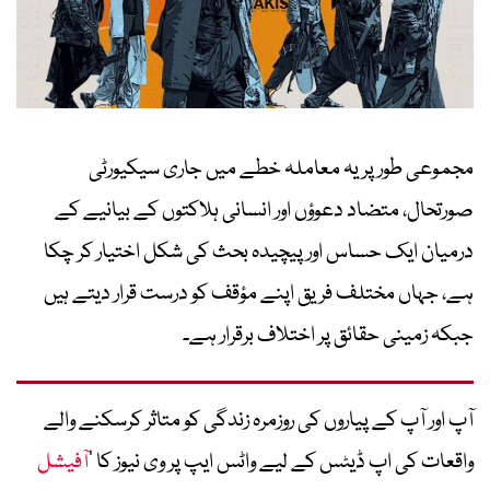
مجموعی طور پر یہ معاملہ خطے میں جاری سیکیورٹی
صورتحال، متضاد دعوؤں اور انسانی ہلاکتوں کے بیانیے کے
درمیان ایک حساس اور پیچیدہ بحث کی شکل اختیار کر چکا
ہے، جہاں مختلف فریق اپنے مؤقف کو درست قرار دیتے ہیں
جبکہ زمینی حقائق پر اختلاف برقرار ہے۔
آپ اور آپ کے پیاروں کی روزمرہ زندگی کو متاثر کرسکنے والے
واقعات کی اپ ڈیٹس کے لیے واٹس ایپ پر وی نیوز کا ’
آفیشل