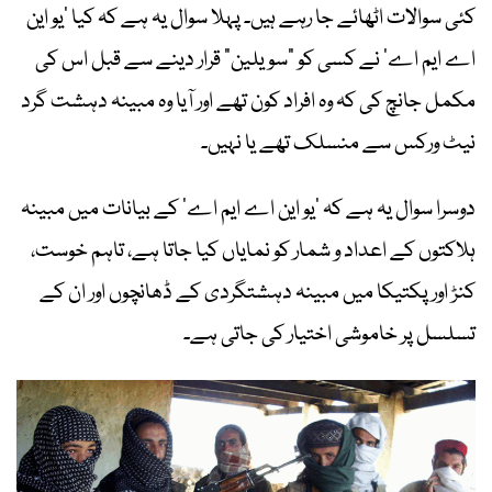
کئی سوالات اٹھائے جا رہے ہیں۔ پہلا سوال یہ ہے کہ کیا ’یو این
اے ایم اے‘ نے کسی کو “سویلین” قرار دینے سے قبل اس کی
مکمل جانچ کی کہ وہ افراد کون تھے اور آیا وہ مبینہ دہشت گرد
نیٹ ورکس سے منسلک تھے یا نہیں۔
دوسرا سوال یہ ہے کہ ’یو این اے ایم اے‘ کے بیانات میں مبینہ
ہلاکتوں کے اعداد و شمار کو نمایاں کیا جاتا ہے، تاہم خوست،
کنڑ اور پکتیکا میں مبینہ دہشتگردی کے ڈھانچوں اور ان کے
تسلسل پر خاموشی اختیار کی جاتی ہے۔