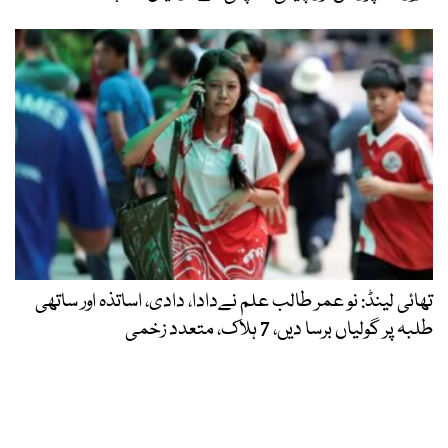
تھائی لینڈ: نو عمر طالب علم نےدادا، دادی، اساتذہ اور ساتھی
طلبہ پر گولیاں برسا دیں، 7 ہلاک، متعدد زخمی