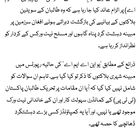
اے) پر الزام عائد کیا جا رہا ہے کہ وہ طالبان کے سویلین
ہلاکتوں کے بیانیے کی بازگشت دہراتے ہوئے افغان سرزمین پر
مبینہ دہشت گرد پناہ گاہوں اور مسلح نیٹ ورکس کے کردار کو
نظرانداز کر رہا ہے۔
ذرائع کے مطابق ’یو این اے ایم اے‘ کی حالیہ رپورٹس میں
مبینہ شہری ہلاکتوں کا ذکر تو کیا گیا ہے، تاہم ان سوالات کو
شامل نہیں کیا گیا کہ آیا ان مقامات پر تحریک طالبان پاکستان
(ٹی ٹی پی) کے کمانڈرز، سہولت کار اور ان کے خاندانی نیٹ ورک
موجود تھے یا نہیں، اور آیا یہ کمپاؤنڈز کسی بڑے دہشتگرد
ڈھانچے کا حصہ تھے۔