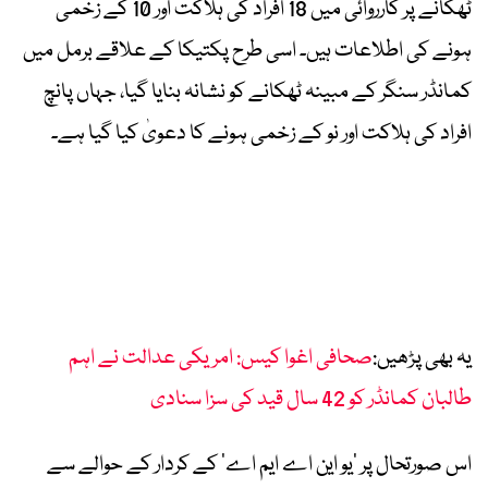
ٹھکانے پر کارروائی میں 18 افراد کی ہلاکت اور 10 کے زخمی
ہونے کی اطلاعات ہیں۔ اسی طرح پکتیکا کے علاقے برمل میں
کمانڈر سنگر کے مبینہ ٹھکانے کو نشانہ بنایا گیا، جہاں پانچ
افراد کی ہلاکت اور نو کے زخمی ہونے کا دعویٰ کیا گیا ہے۔
یہ بھی پڑھیں:
صحافی اغوا کیس: امریکی عدالت نے اہم
طالبان کمانڈر کو 42 سال قید کی سزا سنادی
اس صورتحال پر ’یو این اے ایم اے‘ کے کردار کے حوالے سے