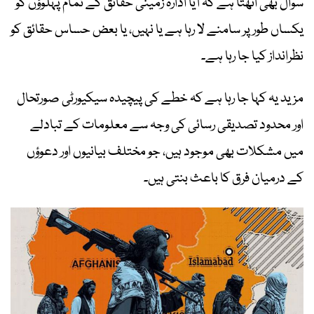
سوال بھی اٹھتا ہے کہ آیا ادارہ زمینی حقائق کے تمام پہلوؤں کو
یکساں طور پر سامنے لا رہا ہے یا نہیں، یا بعض حساس حقائق کو
نظرانداز کیا جا رہا ہے۔
مزید یہ کہا جا رہا ہے کہ خطے کی پیچیدہ سیکیورٹی صورتحال
اور محدود تصدیقی رسائی کی وجہ سے معلومات کے تبادلے
میں مشکلات بھی موجود ہیں، جو مختلف بیانیوں اور دعوؤں
کے درمیان فرق کا باعث بنتی ہیں۔