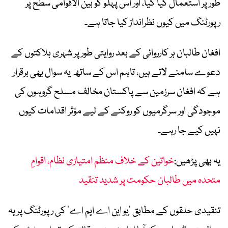
طور پر استعمال کیا گیا، اور اس پہلو کو بین الاقوامی سطح پر
رپورٹنگ میں کیوں نظرانداز کیا جاتا ہے۔
افغان طالبان ہر کارروائی کے بعد روایتی طور پر شہری ہلاکتوں کے
دعوے سامنے لاتے ہیں، تاہم اس کے ساتھ یہ سوال بھی برقرار
ہے کہ افغان سرزمین سے پاکستان مخالف مسلح گروہوں کی
موجودگی اور سرگرمیوں کو روکنے کے لیے مؤثر اقدامات کیوں
نہیں کیے جا رہے۔
یہ بھی پڑھیں:
خواتین کے خلاف منظم امتیازی نظام، اقوامِ
متحدہ میں طالبان حکومت پر شدید تنقید
تنقیدی حلقوں کے مطابق ’یو این اے ایم اے‘ کی رپورٹنگ پر یہ