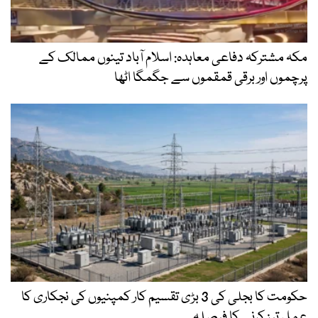
مکہ مشترکہ دفاعی معاہدہ: اسلام آباد تینوں ممالک کے
پرچموں اور برقی قمقموں سے جگمگا اٹھا
حکومت کا بجلی کی 3 بڑی تقسیم کار کمپنیوں کی نجکاری کا
عمل تیز کرنے کا فیصلہ