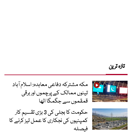
تازہ ترین
مکہ مشترکہ دفاعی معاہدہ: اسلام آباد
تینوں ممالک کے پرچموں اور برقی
قمقموں سے جگمگا اٹھا
حکومت کا بجلی کی 3 بڑی تقسیم کار
کمپنیوں کی نجکاری کا عمل تیز کرنے کا
فیصلہ