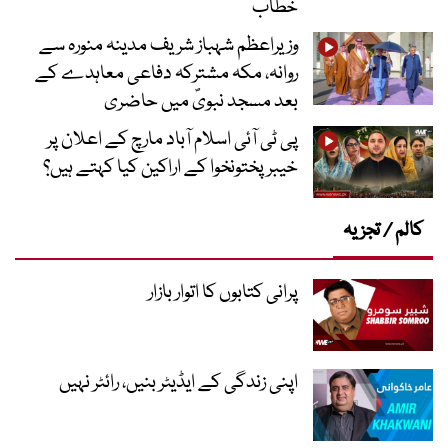
خطاب
وزیراعظم شہباز شریف مدینہ منورہ سے
روانہ، مکہ مشترکہ دفاعی معاہدے کے
بعد مسجد نبویؐ میں حاضری
پی ٹی آئی اسلام آباد مارچ کے اعلان پر
خیبر پختونخوا کے اراکین کیا کہتے ہیں؟
کالم / تجزیہ
پرانی کتابوں کا اتوار بازار
اپنی زندگی کے ایڈیٹر بنیں، رائٹر نہیں