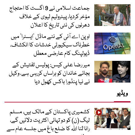
جماعت اسلامی نے 9 اگست کا احتجاج
مؤخر کردیا، پیٹرولیم لیوی کے خلاف
دھرنوں کی نئی تاریخ کا اعلان
اوپن اے آئی کے نئے ماڈل ’ایسٹرا‘ میں
خطرناک سیکیورٹی خدشات کا انکشاف،
ڈیولپنگ کام عارضی معطل
میر رضا علی کیس: پولیس تفتیش کے
بجائے خاندان کو ہراساں کررہی ہے، وکیل
نے نیا پنڈورا باکس کھول دیا
ویڈیو
کشمیری پاکستان کے مالک ہیں، مسلم
لیگ (ن) کو دو تہائی اکثریت دلائیں گے،
رانا ثنا اللہ کا ضلع باغ میں جلسہ عام سے