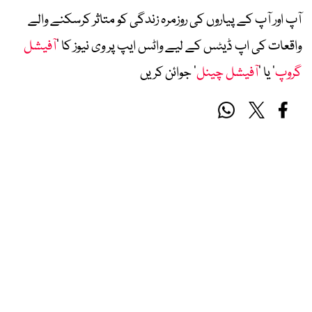
آپ اور آپ کے پیاروں کی روزمرہ زندگی کو متاثر کرسکنے والے
واقعات کی اپ ڈیٹس کے لیے واٹس ایپ پر وی نیوز کا ’
آفیشل
گروپ
‘ یا ’
آفیشل چینل
‘ جوائن کریں