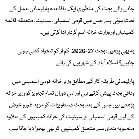
جانے والے بجٹ کی منظوری ایک باقاعدہ پارلیمانی عمل کے
تحت ہوتی ہے جس میں قومی اسمبلی، سینیٹ، متعلقہ قائمہ
کمیٹیاں اور وزارت خزانہ اہم کردار ادا کرتی ہیں۔
یہ بھی پڑھیں: بجٹ 27-2026، کم از کم تنخواہ کتنی ہونی
چاہیے؟ اسلام آباد کے شہریوں کی رائے
پارلیمانی طریقہ کار کے مطابق وزیر خزانہ قومی اسمبلی میں
وفاقی بجٹ پیش کرتے ہیں اور اس دوران تمام تجاویز کو وزیر خزانہ
پڑھتے ہیں جس کے بعد بجٹ دستاویزات کو مزید غور و خوض
کے لیے قومی اسمبلی اور سینیٹ کی خزانہ کمیٹیوں کے علاوہ
منصوبہ بندی سے متعلق کمیٹیوں کو بھی بھجوا دیا جاتا ہے۔