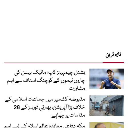
تازہ ترین
یشنل چیمپینز کپ: مائیک ہیسن کی
چاروں ٹیموں کے کوچنگ اسٹاف سے اہم
مشاورت
مقبوضہ کشمیر میں جماعت اسلامی کے
خلاف بڑا آپریشن، بھارتی فورسز کے 26
مقامات پر چھاپے
مکہ دفاعی معاہدہ عالمِ اسلام کے لیے اہم