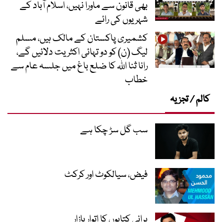
بھی قانون سے ماورا نہیں، اسلام آباد کے
شہریوں کی رائے
کشمیری پاکستان کے مالک ہیں، مسلم
لیگ (ن) کو دو تہائی اکثریت دلائیں گے،
رانا ثنا اللہ کا ضلع باغ میں جلسہ عام سے
خطاب
کالم / تجزیہ
سب گل سڑ چکا ہے
فیض، سیالکوٹ اور کرکٹ
پرانی کتابوں کا اتوار بازار