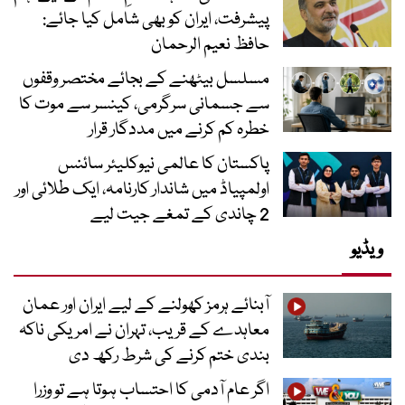
پیشرفت، ایران کو بھی شامل کیا جائے:
حافظ نعیم الرحمان
مسلسل بیٹھنے کے بجائے مختصر وقفوں
سے جسمانی سرگرمی، کینسر سے موت کا
خطرہ کم کرنے میں مددگار قرار
پاکستان کا عالمی نیوکلیئر سائنس
اولمپیاڈ میں شاندار کارنامہ، ایک طلائی اور
2 چاندی کے تمغے جیت لیے
ویڈیو
آبنائے ہرمز کھولنے کے لیے ایران اور عمان
معاہدے کے قریب، تہران نے امریکی ناکہ
بندی ختم کرنے کی شرط رکھ دی
اگر عام آدمی کا احتساب ہوتا ہے تو وزرا