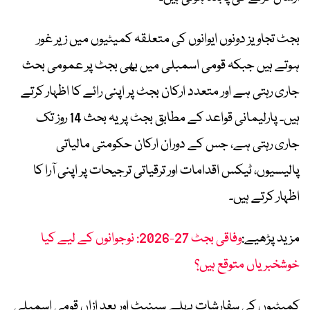
بجٹ تجاویز دونوں ایوانوں کی متعلقہ کمیٹیوں میں زیر غور
ہوتے ہیں جبکہ قومی اسمبلی میں بھی بجٹ پر عمومی بحث
جاری رہتی ہے اور متعدد ارکان بجٹ پر اپنی رائے کا اظہار کرتے
ہیں۔ پارلیمانی قواعد کے مطابق بجٹ پر یہ بحث 14 روز تک
جاری رہتی ہے، جس کے دوران ارکان حکومتی مالیاتی
پالیسیوں، ٹیکس اقدامات اور ترقیاتی ترجیحات پر اپنی آرا کا
اظہار کرتے ہیں۔
مزید پڑھیے:
وفاقی بجٹ 27-2026: نوجوانوں کے لیے کیا
خوشخبریاں متوقع ہیں؟
کمیٹیوں کی سفارشات پہلے سینیٹ اور بعد ازاں قومی اسمبلی