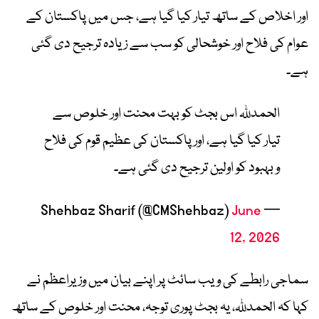
اور اخلاص کے ساتھ تیار کیا گیا ہے، جس میں پاکستان کے
عوام کی فلاح اور خوشحالی کو سب سے زیادہ ترجیح دی گئی
ہے۔
الحمدللہ اس بجٹ کو بہت محنت اور خلوص سے
تیار کیا گیا ہے، اور پاکستان کی عظیم قوم کی فلاح
و بہبود کو اولین ترجیح دی گئی ہے۔
June
— Shehbaz Sharif (@CMShehbaz)
12, 2026
سماجی رابطے کی ویب سائٹ پر اپنے بیان میں وزیراعظم نے
کہا کہ الحمدللہ، یہ بجٹ پوری توجہ، محنت اور خلوص کے ساتھ