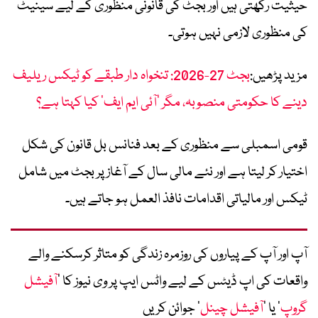
حیثیت رکھتی ہیں اور بجٹ کی قانونی منظوری کے لیے سینیٹ
کی منظوری لازمی نہیں ہوتی۔
مزید پڑھیں:
بجٹ 27-2026: تنخواہ دار طبقے کو ٹیکس ریلیف
دینے کا حکومتی منصوبہ، مگر ’آئی ایم ایف‘ کیا کہتا ہے؟
قومی اسمبلی سے منظوری کے بعد فنانس بل قانون کی شکل
اختیار کر لیتا ہے اور نئے مالی سال کے آغاز پر بجٹ میں شامل
ٹیکس اور مالیاتی اقدامات نافذ العمل ہو جاتے ہیں۔
آپ اور آپ کے پیاروں کی روزمرہ زندگی کو متاثر کرسکنے والے
واقعات کی اپ ڈیٹس کے لیے واٹس ایپ پر وی نیوز کا ’
آفیشل
گروپ
‘ یا ’
آفیشل چینل
‘ جوائن کریں