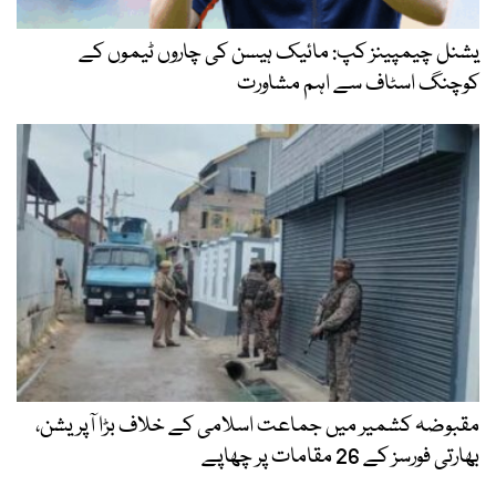
یشنل چیمپینز کپ: مائیک ہیسن کی چاروں ٹیموں کے
کوچنگ اسٹاف سے اہم مشاورت
مقبوضہ کشمیر میں جماعت اسلامی کے خلاف بڑا آپریشن،
بھارتی فورسز کے 26 مقامات پر چھاپے