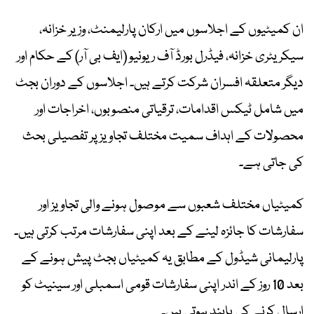
ان کمیٹیوں کے اجلاسوں میں ارکان پارلیمنٹ، وزیر خزانہ،
سیکریٹری خزانہ، فیڈرل بورڈ آف ریونیو (ایف بی آر) کے حکام اور
دیگر متعلقہ افسران شرکت کرتے ہیں۔ اجلاسوں کے دوران بجٹ
میں شامل ٹیکس اقدامات، ترقیاتی منصوبوں، اخراجات اور
محصولات کے اہداف سمیت مختلف تجاویز پر تفصیلی بحث
کی جاتی ہے۔
کمیٹیاں مختلف شعبوں سے موصول ہونے والی تجاویز اور
سفارشات کا جائزہ لینے کے بعد اپنی سفارشات مرتب کرتی ہیں۔
پارلیمانی شیڈول کے مطابق یہ کمیٹیاں بجٹ پیش ہونے کے
بعد 10 روز کے اندر اپنی سفارشات قومی اسمبلی اور سینیٹ کو
ارسال کرنے کی پابند ہوتی ہیں۔