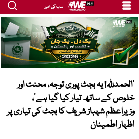
سب کی خبر
’الحمدللہ! یہ بجٹ پوری توجہ، محنت اور
خلوص کے ساتھ تیار کیا گیا ہے‘،
وزیراعظم شہباز شریف کا بجٹ کی تیاری پر
اظہار اطمینان