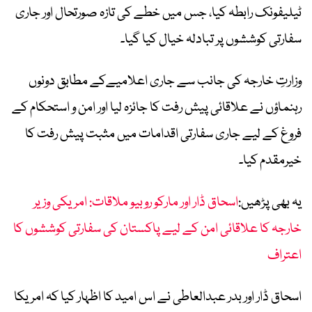
ٹیلیفونک رابطہ کیا، جس میں خطے کی تازہ صورتحال اور جاری
سفارتی کوششوں پر تبادلہ خیال کیا گیا۔
وزارتِ خارجہ کی جانب سے جاری اعلامیےکے مطابق دونوں
رہنماؤں نے علاقائی پیش رفت کا جائزہ لیا اور امن و استحکام کے
فروغ کے لیے جاری سفارتی اقدامات میں مثبت پیش رفت کا
خیرمقدم کیا۔
یہ بھی پڑھیں:
اسحاق ڈار اور مارکو روبیو ملاقات: امریکی وزیر
خارجہ کا علاقائی امن کے لیے پاکستان کی سفارتی کوششوں کا
اعتراف
اسحاق ڈار اور بدر عبدالعاطی نے اس امید کا اظہار کیا کہ امریکا