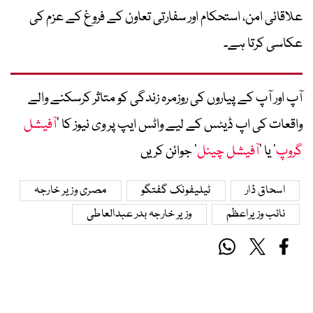
علاقائی امن، استحکام اور سفارتی تعاون کے فروغ کے عزم کی
عکاسی کرتا ہے۔
آپ اور آپ کے پیاروں کی روزمرہ زندگی کو متاثر کرسکنے والے
واقعات کی اپ ڈیٹس کے لیے واٹس ایپ پر وی نیوز کا ’
آفیشل
گروپ
‘ یا ’
آفیشل چینل
‘ جوائن کریں
اسحاق ڈار
ٹیلیفونک گفتگو
مصری وزیر خارجہ
نائب وزیراعظم
وزیر خارجہ بدر عبدالعاطی