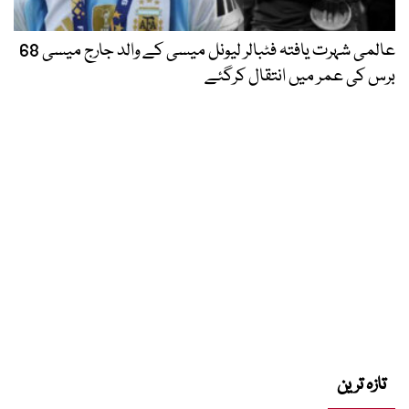
عالمی شہرت یافتہ فٹبالر لیونل میسی کے والد جارج میسی 68
برس کی عمر میں انتقال کرگئے
تازہ ترین