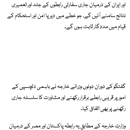
اور ایران کے درمیان جاری سفارتی رابطوں کے جلد اور تعمیری
نتائج سامنے آئیں گے، جو خطے میں دیرپا امن اور استحکام کے
قیام میں مددگار ثابت ہوں گے۔
گفتگو کے دوران دونوں وزرائے خارجہ نے باہمی دلچسپی کے
امور پر قریبی رابطے برقرار رکھنے اور مشاورت کا سلسلہ جاری
رکھنے پر بھی اتفاق کیا۔
وزارتِ خارجہ کے مطابق یہ رابطہ پاکستان اور مصر کے درمیان