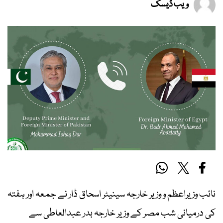
ویب ڈیسک
نائب وزیراعظم و وزیر خارجہ سینیٹر اسحاق ڈار نے جمعہ اور ہفتہ
کی درمیانی شب مصر کے وزیر خارجہ بدر عبدالعاطی سے