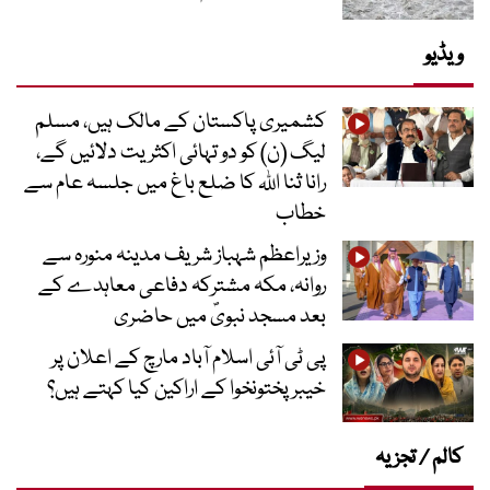
ویڈیو
کشمیری پاکستان کے مالک ہیں، مسلم
لیگ (ن) کو دو تہائی اکثریت دلائیں گے،
رانا ثنا اللہ کا ضلع باغ میں جلسہ عام سے
خطاب
وزیراعظم شہباز شریف مدینہ منورہ سے
روانہ، مکہ مشترکہ دفاعی معاہدے کے
بعد مسجد نبویؐ میں حاضری
پی ٹی آئی اسلام آباد مارچ کے اعلان پر
خیبر پختونخوا کے اراکین کیا کہتے ہیں؟
کالم / تجزیہ