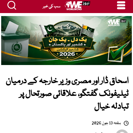
سب کی خبر
اسحاق ڈار اور مصری وزیر خارجہ کے درمیان
ٹیلیفونک گفتگو، علاقائی صورتحال پر
تبادلہ خیال
ہفتہ 13 جون 2026