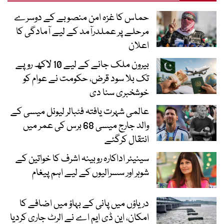
حماس کا غزہ امن منصوبے کے دوسرے
مرحلے پر عملدرآمد کے لیے آمادگی کا
اعلان
بیرون ملک جانے کے لیے 10 لاکھ روپے
تک بلا سود قرض، حکومت نے عوام کو
خوشخبری سنا دی
عالمی شہرت یافتہ فٹبالر لیونل میسی کے
والد جارج میسی 68 برس کی عمر میں
انتقال کرگئے
سینیئر اداکارہ روبینہ اشرف کا خواتین کے
شوہر اور سسرالیوں کے لیے اہم پیغام
دریاؤں میں پانی کے بہاؤ میں اضافے کا
امکان، این ڈی ایم اے نے الرٹ جاری کردیا