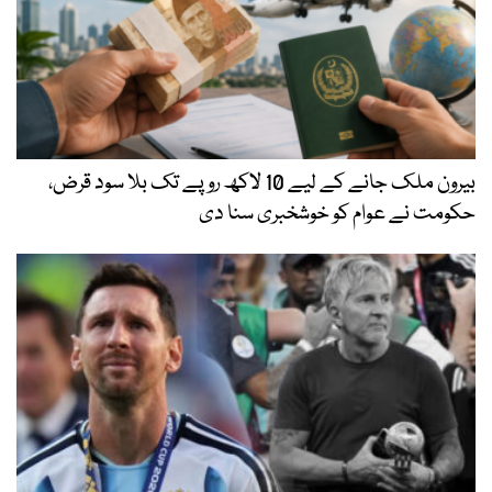
بیرون ملک جانے کے لیے 10 لاکھ روپے تک بلا سود قرض،
حکومت نے عوام کو خوشخبری سنا دی