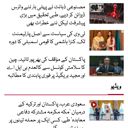
مصنوعی ذہانت نے پہلی بار نئے وائرس
ڈیزائن کر دیے، طبی تحقیق میں بڑی
پیشرفت لیکن نئے خطرات بھی
ٹی وی کی سیاست سے اصل پارلیمنٹ
تک، کنزا ہاشمی کا قومی اسمبلی کا دورہ
پاکستان کے مؤقف کی بھرپور تائید، چین
کا سلامتی کونسل سے کالعدم بی ایل اے
اور مجید بریگیڈ پر فوری پابندی کا مطالبہ
ویڈیو
سعودی عرب، پاکستان اور ترکیہ کے
درمیان ’مکہ مکرمہ مشترکہ دفاعی
معاہدہ‘ طے، کسی ایک پر حملہ تینوں پر