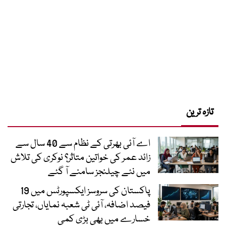
تازہ ترین
اے آئی بھرتی کے نظام سے 40 سال سے
زائد عمر کی خواتین متاثر؟ نوکری کی تلاش
میں نئے چیلنجز سامنے آ گئے
پاکستان کی سروسز ایکسپورٹس میں 19
فیصد اضافہ، آئی ٹی شعبہ نمایاں، تجارتی
خسارے میں بھی بڑی کمی