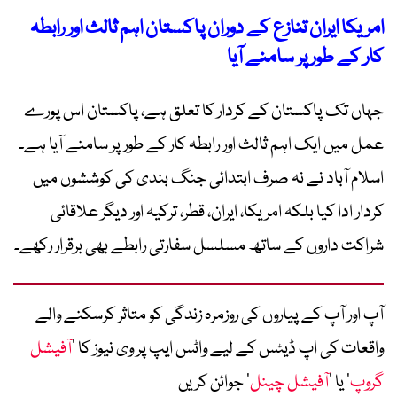
امریکا ایران تنازع کے دوران پاکستان اہم ثالث اور رابطہ
کار کے طور پر سامنے آیا
جہاں تک پاکستان کے کردار کا تعلق ہے، پاکستان اس پورے
عمل میں ایک اہم ثالث اور رابطہ کار کے طور پر سامنے آیا ہے۔
اسلام آباد نے نہ صرف ابتدائی جنگ بندی کی کوششوں میں
کردار ادا کیا بلکہ امریکا، ایران، قطر، ترکیہ اور دیگر علاقائی
شراکت داروں کے ساتھ مسلسل سفارتی رابطے بھی برقرار رکھے۔
آپ اور آپ کے پیاروں کی روزمرہ زندگی کو متاثر کرسکنے والے
واقعات کی اپ ڈیٹس کے لیے واٹس ایپ پر وی نیوز کا ’
آفیشل
گروپ
‘ یا ’
آفیشل چینل
‘ جوائن کریں