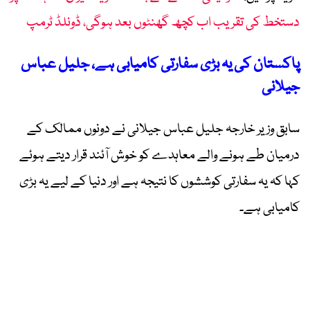
دستخط کی تقریب اب کچھ گھنٹوں بعد ہوگی، ڈونلڈ ٹرمپ
پاکستان کی یہ بڑی سفارتی کامیابی ہے، جلیل عباس
جیلانی
سابق وزیر خارجہ جلیل عباس جیلانی نے دونوں ممالک کے
درمیان طے ہونے والے معاہدے کو خوش آئند قرار دیتے ہوئے
کہا کہ یہ سفارتی کوششوں کا نتیجہ ہے اور دنیا کے لیے یہ بڑی
کامیابی ہے۔