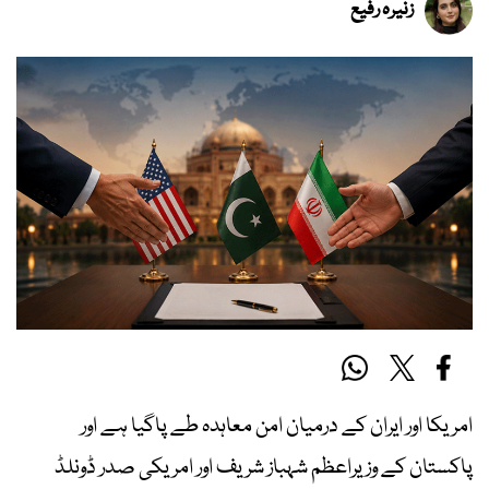
زنیرہ رفیع
امریکا اور ایران کے درمیان امن معاہدہ طے پاگیا ہے اور
پاکستان کے وزیراعظم شہباز شریف اور امریکی صدر ڈونلڈ