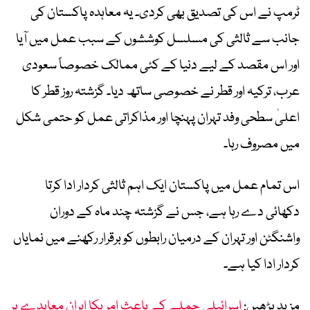
ٹرمپ نے اس کی تصدیق بھی کردی۔ یہ معاہدہ پاکستان کی
جانب سے ثالثی کی مسلسل کوششوں کے سبب عمل میں آیا
اور اس مقصد کے لیے دنیا کے کئی ممالک خصوصاً سعودی
عرب، ترکیہ اور قطر نے خصوصی ساتھ دیا۔ گزشتہ روز قطر کا
اعلیٰ سطحی وفد تہران پہنچا اور مذاکراتی عمل کو حتمی شکل
میں مصروف رہا۔
اس تمام عمل میں پاکستان ایک اہم ثالثی کردار ادا کرتا
دکھائی دے رہا ہے، جس نے گزشتہ چند ماہ کے دوران
واشنگٹن اور تہران کے درمیان رابطوں کو برقرار رکھنے میں نمایاں
کردار ادا کیا ہے۔
مزید پڑھیں:
اسرائیلی حملے کے باعث امریکا ایران معاہدے پر