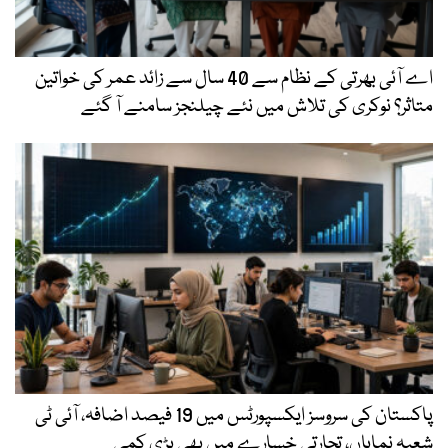
اے آئی بھرتی کے نظام سے 40 سال سے زائد عمر کی خواتین
متاثر؟ نوکری کی تلاش میں نئے چیلنجز سامنے آ گئے
پاکستان کی سروسز ایکسپورٹس میں 19 فیصد اضافہ، آئی ٹی
شعبہ نمایاں، تجارتی خسارے میں بھی بڑی کمی