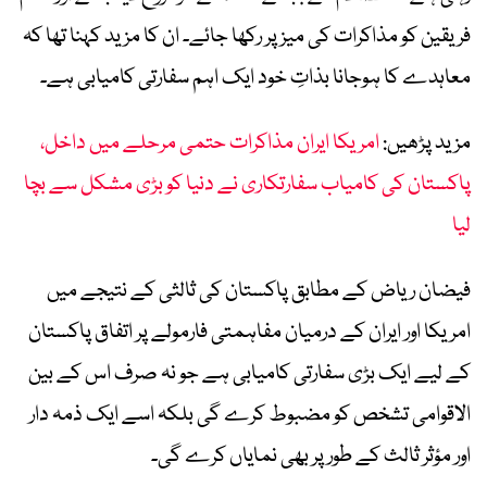
فریقین کو مذاکرات کی میز پر رکھا جائے۔ ان کا مزید کہنا تھا کہ
معاہدے کا ہوجانا بذاتِ خود ایک اہم سفارتی کامیابی ہے۔
مزید پڑھیں:
امریکا ایران مذاکرات حتمی مرحلے میں داخل،
پاکستان کی کامیاب سفارتکاری نے دنیا کو بڑی مشکل سے بچا
لیا
فیضان ریاض کے مطابق پاکستان کی ثالثی کے نتیجے میں
امریکا اور ایران کے درمیان مفاہمتی فارمولے پر اتفاق پاکستان
کے لیے ایک بڑی سفارتی کامیابی ہے جو نہ صرف اس کے بین
الاقوامی تشخص کو مضبوط کرے گی بلکہ اسے ایک ذمہ دار
اور مؤثر ثالث کے طور پر بھی نمایاں کرے گی۔