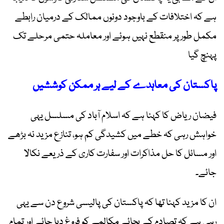
ہے کہ اختلافات کے باوجود دونوں ممالک کے درمیان رابطے
مکمل طور پر منقطع نہیں ہوئے اور معاملہ حتمی مرحلے تک
پہنچ گیا
پاکستان کی معاہدے کے لیے ہر ممکن کوششیں
فیضان ریاض کا کہنا ہے کہ اسلام آباد کی مسلسل یہی
خواہش رہی کہ خطے میں کشیدگی کم ہو، تنازع مزید نہ بڑھے
اور مسائل کا حل مذاکرات اور سفارت کاری کے ذریعے نکالا
جائے۔
ان کا مزید کہنا تھا کہ پاکستان کی پالیسی شروع دن سے یہی
رہی ہے کہ تصادم کے بجائے مکالمے کو فروغ دیا جائے اور تمام