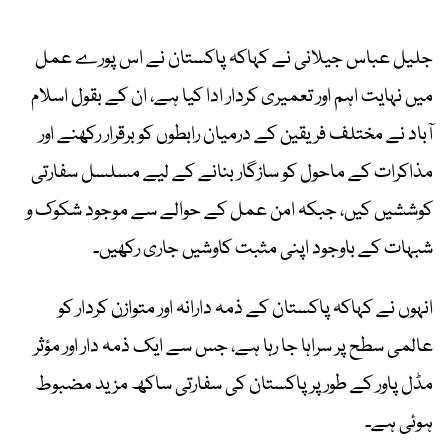
جلیل عباس جیلانی نے کہاکہ پاکستان نے اس پورے عمل
میں نہایت اہم اور تعمیری کردار ادا کیا ہے، ان کے بقول اسلام
آباد نے مختلف فریقین کے درمیان رابطوں کو برقرار رکھنے اور
مذاکرات کے ماحول کو سازگار بنانے کے لیے مسلسل سفارتی
کوششیں کیں، جبکہ امن عمل کے حوالے سے موجود شکوک و
شبہات کے باوجود اپنی مثبت کاوشیں جاری رکھیں۔
انہوں نے کہاکہ پاکستان کے ذمہ دارانہ اور متوازن کردار کو
عالمی سطح پر سراہا جا رہا ہے، جس سے ایک ذمہ دار اور مؤثر
مڈل پاور کے طور پر پاکستان کی سفارتی ساکھ مزید مضبوط
ہوئی ہے۔