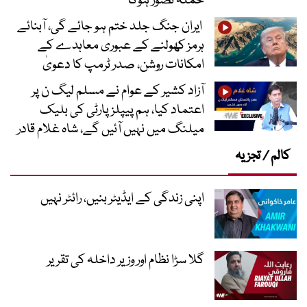
حملہ تصور ہوگا
ایران جنگ جلد ختم ہو جائے گی، آبنائے
ہرمز کھولنے کے عبوری معاہدے کے
امکانات روشن، صدر ٹرمپ کا دعویٰ
آزاد کشیر کے عوام نے مسلم لیگ ن پر
اعتماد کیا، ہم پیپلز پارٹی کی بلیک
میلنگ میں نہیں آئیں گے، شاہ غلام قادر
کالم / تجزیہ
اپنی زندگی کے ایڈیٹر بنیں، رائٹر نہیں
گلا سڑا نظام اور وزیر داخلہ کی تقریر