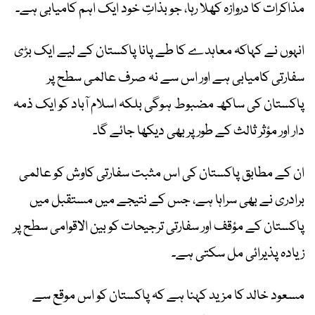
مذاکرات کا دروازہ کھلا رہا، جو بذاتِ خود ایک اہم کامیابی ہے۔
انہوں نے کہاکہ معاہدے کا طے پانا پاکستان کے لیے ایک بڑی
سفارتی کامیابی ہے اور اس سے نہ صرف عالمی سطح پر
پاکستان کی ساکھ مضبوط ہوگی بلکہ اسلام آباد کو ایک ذمہ
دار اور مؤثر ثالث کے طور پر بھی دیکھا جائے گا۔
ان کے مطابق پاکستان کی اس مثبت سفارتی کاوش کو عالمی
برادری نے بھی سراہا ہے، جس کے نتیجے میں مستقبل میں
پاکستان کے مؤقف اور سفارتی ترجیحات کو بین الاقوامی سطح پر
زیادہ پذیرائی مل سکتی ہے۔
مسعود خالد کا مزید کہنا ہے کہ پاکستان کو اس موقع سے