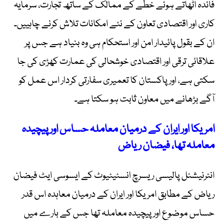
فائدہ اٹھاتے ہوئے خطے کے ممالک کے ساتھ تجارت، سرمایہ
کاری اور اقتصادی تعاون کے نئے امکانات تلاش کرنے چاہییں۔
ان کے بقول پائیدار امن اور استحکام ہی وہ بنیاد ہے جس پر
علاقائی ترقی اور اقتصادی خوشحالی کی عمارت کھڑی کی جا
سکتی ہے، اور پاکستان کا تعمیری سفارتی کردار اس عمل کو
آگے بڑھانے میں معاون ثابت ہو سکتا ہے۔
امریکا اور ایران کے درمیان معاملہ حساس اور پیچیدہ
معاملہ تھا، فیضان ریاض
انٹرنیشنل پالیسی ریسرچ انسٹیٹیوٹ کے ایسوسی ایٹ فیضان
ریاض کے مطابق امریکا اور ایران کے درمیان معاہدہ اس قدر
حساس موضوع اور پیچیدہ معاملہ تھا جس کے بارے میں