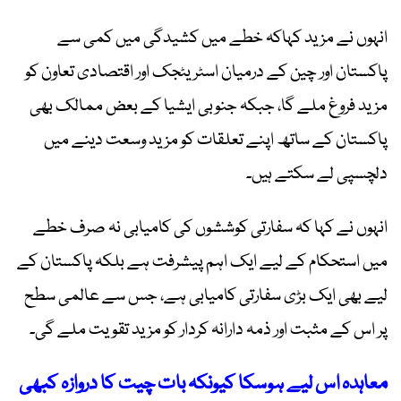
انہوں نے مزید کہاکہ خطے میں کشیدگی میں کمی سے
پاکستان اور چین کے درمیان اسٹریٹجک اور اقتصادی تعاون کو
مزید فروغ ملے گا، جبکہ جنوبی ایشیا کے بعض ممالک بھی
پاکستان کے ساتھ اپنے تعلقات کو مزید وسعت دینے میں
دلچسپی لے سکتے ہیں۔
انہوں نے کہا کہ سفارتی کوششوں کی کامیابی نہ صرف خطے
میں استحکام کے لیے ایک اہم پیشرفت ہے بلکہ پاکستان کے
لیے بھی ایک بڑی سفارتی کامیابی ہے، جس سے عالمی سطح
پر اس کے مثبت اور ذمہ دارانہ کردار کو مزید تقویت ملے گی۔
معاہدہ اس لیے ہوسکا کیونکہ بات چیت کا دروازہ کبھی