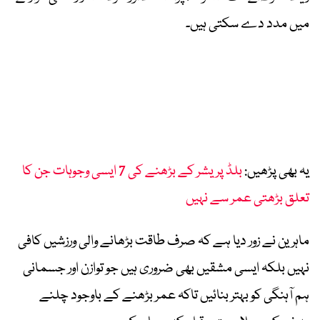
میں مدد دے سکتی ہیں۔
یہ بھی پڑھیں:
بلڈ پریشر کے بڑھنے کی 7 ایسی وجوہات جن کا
تعلق بڑھتی عمر سے نہیں
ماہرین نے زور دیا ہے کہ صرف طاقت بڑھانے والی ورزشیں کافی
نہیں بلکہ ایسی مشقیں بھی ضروری ہیں جو توازن اور جسمانی
ہم آہنگی کو بہتر بنائیں تاکہ عمر بڑھنے کے باوجود چلنے