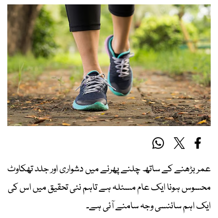
عمر بڑھنے کے ساتھ چلنے پھرنے میں دشواری اور جلد تھکاوٹ
محسوس ہونا ایک عام مسئلہ ہے تاہم نئی تحقیق میں اس کی
ایک اہم سائنسی وجہ سامنے آئی ہے۔