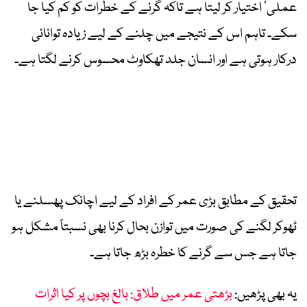
عملی‘ اختیار کر لیتا ہے تاکہ گرنے کے خطرات کو کم کیا جا
سکے۔ تاہم اس کے نتیجے میں چلنے کے لیے زیادہ توانائی
درکار ہوتی ہے اور انسان جلد تھکاوٹ محسوس کرنے لگتا ہے۔
تحقیق کے مطابق بڑی عمر کے افراد کے لیے اچانک پھسلنے یا
ٹھوکر لگنے کی صورت میں توازن بحال کرنا بھی نسبتاً مشکل ہو
جاتا ہے جس سے گرنے کا خطرہ بڑھ جاتا ہے۔
یہ بھی پڑھیں:
بڑھتی عمر میں طلاق: بالغ بچوں پر کیا اثرات