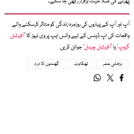
پھرنے کی صلاحیت برقرار رکھی جا سکے۔
آپ اور آپ کے پیاروں کی روزمرہ زندگی کو متاثر کرسکنے والے
واقعات کی اپ ڈیٹس کے لیے واٹس ایپ پر وی نیوز کا ’
آفیشل
گروپ
‘ یا ’
آفیشل چینل
‘ جوائن کریں
بڑھتی عمر
تھکاوٹ
گھٹنوں کا درد