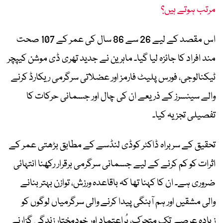
مرتب ہوتے ہیں؟
اس مقصد کے لیے 26 سے 86 سال کی عمر کے 107 صحت
مند افراد کا جائزہ لیا گیا۔ ماہرین نے جدید تھری ڈی موشن کیپچر
ٹیکنالوجی، فورس پلیٹ فارمز اور عضلاتی سرگرمی ریکارڈ کرنے
والے سینسرز کے ذریعے ان کی چال اور جسمانی حرکات کا
تفصیلی تجزیہ کیا۔
تحقیق کے سربراہ ڈاکٹر کوڈی لنڈسے کے مطابق بڑھتی عمر کے
اثرات کو کم کرنے کے لیے جسمانی سرگرمی برقرار رکھنا انتہائی
ضروری ہے۔ ان کا کہنا تھا کہ باقاعدہ ورزش، توازن بہتر بنانے
والی مشقیں اور ہم آہنگی پیدا کرنے والی سرگرمیاں لوگوں کو
زیادہ عرصے تک متحرک، پُراعتماد اور خودمختار زندگی گزارنے