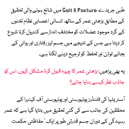
طبی جریدے Gait & Posture میں شائع ہونے والی تحقیق
کے مطابق بڑھتی عمر کے ساتھ انسانی اعصابی نظام ٹخنوں
کے گرد موجود عضلات کو مختلف انداز سے کنٹرول کرنا شروع
کر دیتا ہے جس کے نتیجے میں جسم تیز رفتاری اور روانی کے
بجائے توازن اور تحفظ کو ترجیح دینے لگتا ہے۔
یہ بھی پڑھیں:
بڑھتی عمر کا چہرہ قبول کرنا مشکل کیوں، اس کو
جاذب نظر کیسے بنایا جائے؟
آسٹریلیا کی فلنڈرز یونیورسٹی اور یونیورسٹی آف کینبرا کے
محققین کی جانب سے کی گئی تحقیق میں بتایا گیا ہے کہ عمر
رسیدگی کے دوران جسم قدرتی طور پر ایک ’حفاظتی حکمت