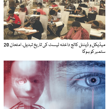
میڈیکل و ڈینٹل کالج داخلہ ٹیسٹ کی تاریخ تبدیل، امتحان 20
ستمبر کو ہوگا