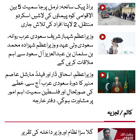
براڈ پیک سانحہ: نرمل پرجا سمیت 5 بین
الاقوامی کوہ پیماؤں کی لاشیں اسکردو
منتقل، 2 لاپتا افراد کی تلاش جاری
وزیراعظم شہباز شریف سعودی عرب روانہ،
سعودی ولی عہد و وزیراعظم شہزادہ محمد
بن سلمان بن عبدالعزیز آل سعود سے اہم
ملاقات کریں گے
وزیراعظم، اسحاق ڈار اور فیلڈ مارشل عاصم
منیر کا دورۂ سعودی عرب آج سے، خطے
کی صورتحال اور فلسطین سمیت اہم امور
پر مشاورت ہوگی، دفتر خارجہ
کالم / تجزیہ
گلا سڑا نظام اور وزیر داخلہ کی تقریر