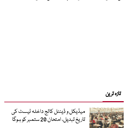
تازہ ترین
میڈیکل و ڈینٹل کالج داخلہ ٹیسٹ کی
تاریخ تبدیل، امتحان 20 ستمبر کو ہوگا