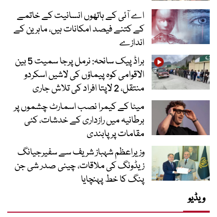
اے آئی کے ہاتھوں انسانیت کے خاتمے
کے کتنے فیصد امکانات ہیں، ماہرین کے
اندازے
براڈ پیک سانحہ: نرمل پرجا سمیت 5 بین
الاقوامی کوہ پیماؤں کی لاشیں اسکردو
منتقل، 2 لاپتا افراد کی تلاش جاری
میٹا کے کیمرا نصب اسمارٹ چشموں پر
برطانیہ میں رازداری کے خدشات، کئی
مقامات پر پابندی
وزیراعظم شہباز شریف سے سفیرجیانگ
زیڈونگ کی ملاقات، چینی صدر شی جن
پنگ کا خط پہنچایا
ویڈیو