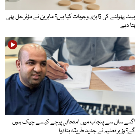
پیٹ پھولنے کی 5 بڑی وجوہات کیا ہیں؟ ماہرین نے مؤثر حل بھی
بتا دیے
اگلے سال سے پنجاب میں امتحانی پرچے کیسے چیک ہوں
گے؟ وزیر تعلیم نے جدید طریقہ بتادیا