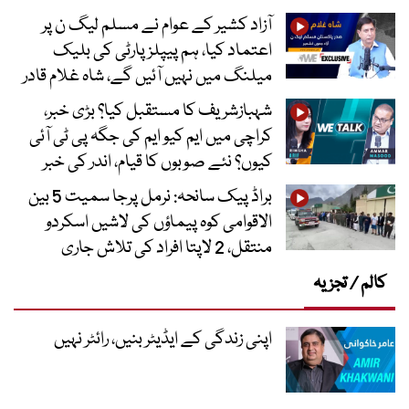
آزاد کشیر کے عوام نے مسلم لیگ ن پر
اعتماد کیا، ہم پیپلز پارٹی کی بلیک
میلنگ میں نہیں آئیں گے، شاہ غلام قادر
شہبازشریف کا مستقبل کیا؟ بڑی خبر،
کراچی میں ایم کیو ایم کی جگہ پی ٹی آئی
کیوں؟ نئے صوبوں کا قیام، اندر کی خبر
براڈ پیک سانحہ: نرمل پرجا سمیت 5 بین
الاقوامی کوہ پیماؤں کی لاشیں اسکردو
منتقل، 2 لاپتا افراد کی تلاش جاری
کالم / تجزیہ
اپنی زندگی کے ایڈیٹر بنیں، رائٹر نہیں