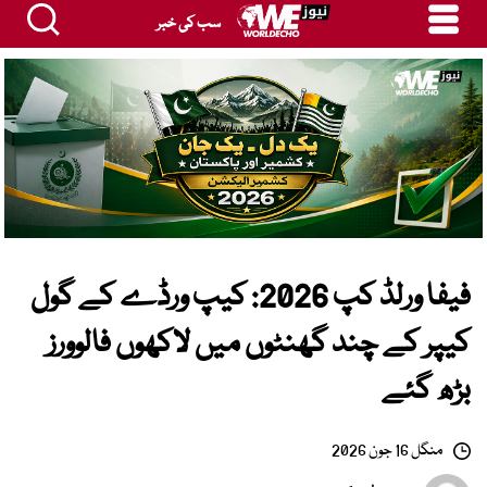
سب کی خبر
فیفا ورلڈ کپ 2026: کیپ ورڈے کے گول
کیپر کے چند گھنٹوں میں لاکھوں فالوورز
بڑھ گئے
منگل 16 جون 2026