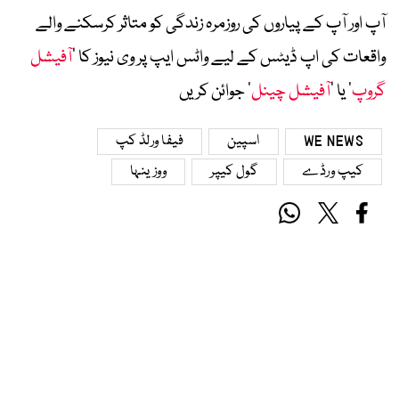
آپ اور آپ کے پیاروں کی روزمرہ زندگی کو متاثر کرسکنے والے
واقعات کی اپ ڈیٹس کے لیے واٹس ایپ پر وی نیوز کا ’
آفیشل
گروپ
‘ یا ’
آفیشل چینل
‘ جوائن کریں
WE NEWS
اسپین
فیفا ورلڈ کپ
کیپ ورڈے
گول کیپر
ووزینہا