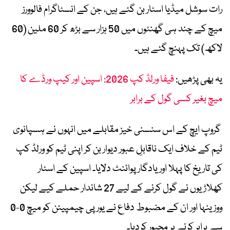
رات سوشل میڈیا اسٹار بن گئے ہیں، جن کے انسٹاگرام فالوورز
میچ کے چند ہی گھنٹوں میں 50 ہزار سے بڑھ کر 60 ملین (60
لاکھ) تک پہنچ گئے ہیں۔
یہ بھی پڑھیں:
فیفا ورلڈ کپ 2026: اسپین اور کیپ ورڈے کا
میچ بغیر کسی گول کے برابر
گروپ ایچ کے اس سنسنی خیز مقابلے میں انہوں نے ہسپانوی
ٹیم کے خلاف ایک ناقابلِ عبور دیوار بن کر اپنی ٹیم کو ورلڈ کپ
کی تاریخ کا پہلا اور یادگار پوائنٹ دلایا۔ اسپین کے اسٹار
کھلاڑیوں نے گول کرنے کے لیے 27 شاندار حملے کیے لیکن
ووزینہا اور ان کے مضبوط دفاع نے یورپی چیمپیئن کو میچ 0-0
سے برابر کرنے پر مجبور کردیا۔