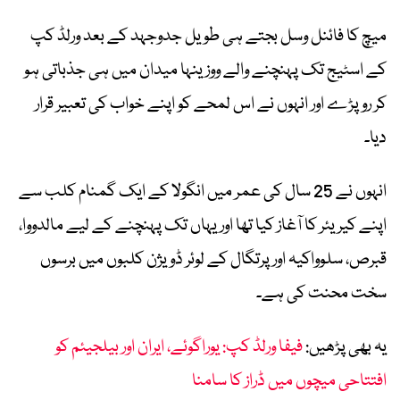
میچ کا فائنل وسل بجتے ہی طویل جدوجہد کے بعد ورلڈ کپ
کے اسٹیج تک پہنچنے والے ووزینہا میدان میں ہی جذباتی ہو
کر رو پڑے اور انہوں نے اس لمحے کو اپنے خواب کی تعبیر قرار
دیا۔
انہوں نے 25 سال کی عمر میں انگولا کے ایک گمنام کلب سے
اپنے کیریئر کا آغاز کیا تھا اور یہاں تک پہنچنے کے لیے مالدووا،
قبرص، سلوواکیہ اور پرتگال کے لوئر ڈویژن کلبوں میں برسوں
سخت محنت کی ہے۔
یہ بھی پڑھیں:
فیفا ورلڈ کپ: یوراگوئے، ایران اور بیلجیئم کو
افتتاحی میچوں میں ڈراز کا سامنا