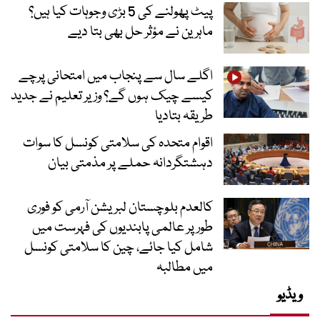
پیٹ پھولنے کی 5 بڑی وجوہات کیا ہیں؟
ماہرین نے مؤثر حل بھی بتا دیے
اگلے سال سے پنجاب میں امتحانی پرچے
کیسے چیک ہوں گے؟ وزیر تعلیم نے جدید
طریقہ بتادیا
اقوام متحدہ کی سلامتی کونسل کا سوات
دہشتگردانہ حملے پر مذمتی بیان
کالعدم بلوچستان لبریشن آرمی کو فوری
طور پر عالمی پابندیوں کی فہرست میں
شامل کیا جائے، چین کا سلامتی کونسل
میں مطالبہ
ویڈیو