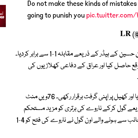
Do not make these kinds of mistakes
going to punish you
pic.twitter.com
تاہم عراق نے جلد ہی واپسی کرتے ہوئے آئمن حسین کے ہیڈر کے ذریعے مقابلہ 1-1 سے برابر کردیا۔
موقع حاصل کیا اور عراق کے دفاعی کھلاڑیوں کی
دوسرے ہاف میں ناروے نے محتاط انداز اپنایا اور کھیل پر اپنی گرفت برقرار رکھی۔ 76ویں منٹ
ذریعے گول کرکے ناروے کی برتری کو مزید مستحکم
کردیا۔ میچ کے آخری لمحات میں عراق کی جانب سے ہونے والے اون گول نے ناروے کی فتح کو 4-1