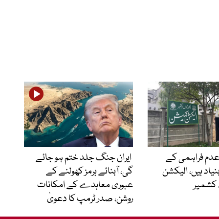
24 کی عدم فراہمی کے
ایران جنگ جلد ختم ہو جائے
اد ہیں، الیکشن
گی، آبنائے ہرمز کھولنے کے
 کشمیر
عبوری معاہدے کے امکانات
روشن، صدر ٹرمپ کا دعویٰ