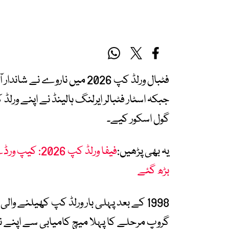
جبکہ اسٹار فٹبالر ایرلنگ ہالینڈ نے اپنے ورلڈ
گول اسکور کیے۔
یہ بھی پڑھیں:
فیفا ورلڈ کپ 
بڑھ گئے
1998 کے بعد پہلی بار ورلڈ کپ کھیلنے وال
گروپ مرحلے کا پہلا میچ کامیابی سے اپنے ن