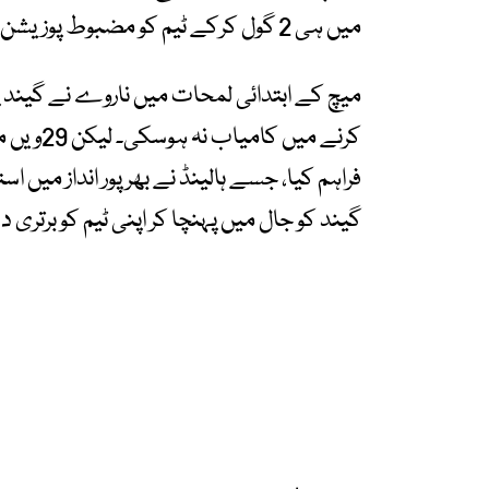
میں ہی 2 گول کرکے ٹیم کو مضبوط پوزیشن میں پہنچا دیا۔
کرنے میں
فراہم کیا، جسے ہالینڈ نے بھرپور انداز میں اس
گیند کو جال میں پہنچا کر اپنی ٹیم کو برتری د