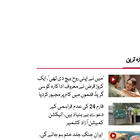
زہ ترین
’میں نے اپنی روح بیچ دی تھی‘، ایک
کروڑ قرض نے معروف اداکارہ کو سی
گریڈ فلموں میں کام پر مجبور کردیا
فارم 24 کی عدم فراہمی کے
دعوے بے بنیاد ہیں، الیکشن
کمیشن آزاد کشمیر
ایران جنگ جلد ختم ہو جائے گی،