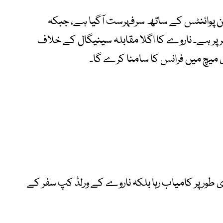
ین پوائنٹس کے ساتھ سرفہرست آگیا ہے، جبکہ
ے نمبر پر ہے۔ ناروے کا اگلا مقابلہ سینیگال کے خلاف
میچ میں فرانس کا سامنا کرے گا۔
دی طور پر کامیاب رہا بلکہ ناروے کے ورلڈ کپ سفر کے