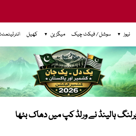
نیوز
سوشل / فیکٹ چیک
میگزین
کھیل
انٹرٹینمنٹ
ار جیت: ایرلنگ ہالینڈ نے ورلڈ کپ میں دھاک بٹھا