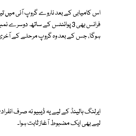
اس کامیابی کے بعد ناروے گروپ آئی میں ت
فرانس بھی 3 پوائنٹس کے ساتھ دوسر
ہوگا، جس کے بعد وہ گروپ مرحلے کے آخری 
ایرلنگ ہالینڈ کے لیے یہ ڈیبیو نہ صرف انفرا
لیے بھی ایک مضبوط آغاز ثابت ہوا۔