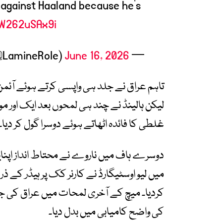
 against Haaland because he’s
/W262uSAx9i
June 16, 2026
— 𝐋𝐑 (@LamineRoIe)
لیکن ہالینڈ نے چند ہی لمحوں بعد ایک اور 
غلطی کا فائدہ اٹھاتے ہوئے دوسرا گول کر دیا۔
میں لیو اوسٹیگارڈ نے کارنر کک پر ہیڈر کے 
کی واضح کامیابی میں بدل دیا۔