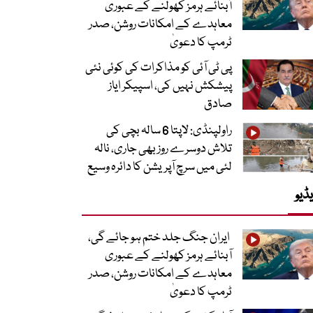
آبنائے ہرمز کھولنے کے عبوری
معاہدے کے امکانات روشن، صدر
ٹرمپ کا دعویٰ
پی ٹی آئی کو مذاکرات کی کوئی نئی
پیشکش نہیں کی، اسپیکر ایاز
صادق
راولپنڈی: لاپتا 6 سالہ بچی کی
تلاش دوسرے روز بھی جاری، نالہ
لئی میں سرچ آپریشن کا دائرہ وسیع
ڈیو
ایران جنگ جلد ختم ہو جائے گی،
آبنائے ہرمز کھولنے کے عبوری
معاہدے کے امکانات روشن، صدر
ٹرمپ کا دعویٰ