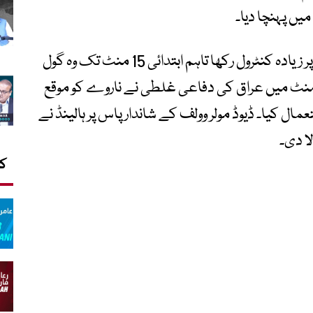
میچ کے ابتدائی لمحات میں ناروے نے گیند پر زیادہ کنٹرول رکھا تاہم ابتدائی 15 منٹ تک وہ گول
 کامیاب نہ ہوسکی۔ لیکن 29ویں منٹ میں عراق کی دفاعی غلطی نے ناروے کو موقع
تعمال کیا۔ ڈیوڈ مولر وولف کے شاندار پاس پر ہالینڈ نے
لا دی۔
کا