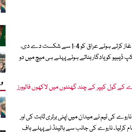
فٹبال ورلڈ کپ 2026 میں ناروے نے شاندار آغاز کرتے ہوئے عراق کو 4-1 سے شکست دے دی،
 کپ ڈیبیو کو یادگار بناتے ہوئے پہلے ہی میچ میں دو
وی
2026: کیپ ورڈے کے گول کیپر کے چند گھنٹوں میں لاکھوں فالوورز
ی ناروے کی ٹیم نے میدان میں اپنی برتری ثابت کی اور
ام کرلیا۔ ناروے کی جانب سے ہالینڈ نے پہلے ہاف