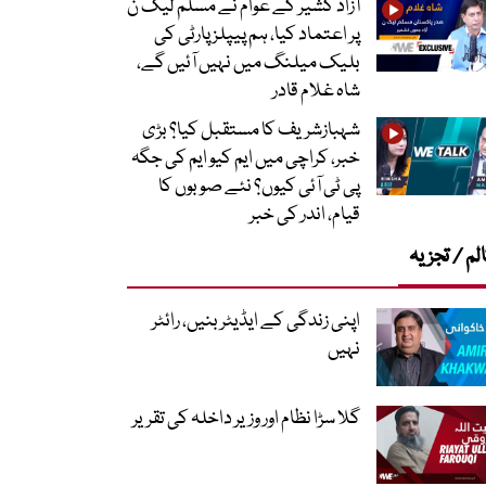
آزاد کشیر کے عوام نے مسلم لیگ ن
پر اعتماد کیا، ہم پیپلز پارٹی کی
بلیک میلنگ میں نہیں آئیں گے،
شاہ غلام قادر
شہبازشریف کا مستقبل کیا؟ بڑی
خبر، کراچی میں ایم کیو ایم کی جگہ
پی ٹی آئی کیوں؟ نئے صوبوں کا
قیام، اندر کی خبر
لم / تجزیہ
اپنی زندگی کے ایڈیٹر بنیں، رائٹر
نہیں
گلا سڑا نظام اور وزیر داخلہ کی تقریر