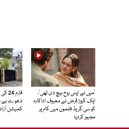
’میں نے اپنی روح بیچ دی تھی‘،
فارم 
ایک کروڑ قرض نے معروف اداکارہ
دعوے بے بنی
کو سی گریڈ فلموں میں کام پر
کمیشن آزاد
مجبور کردیا