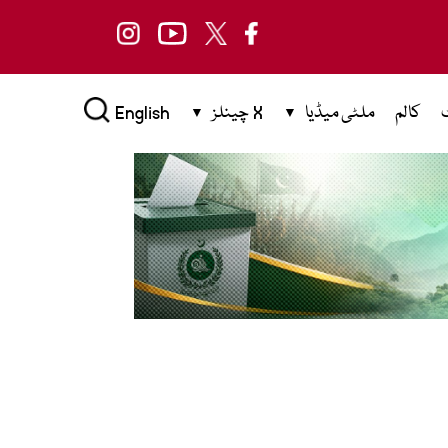
کالم
ملٹی میڈیا
X چینلز
English