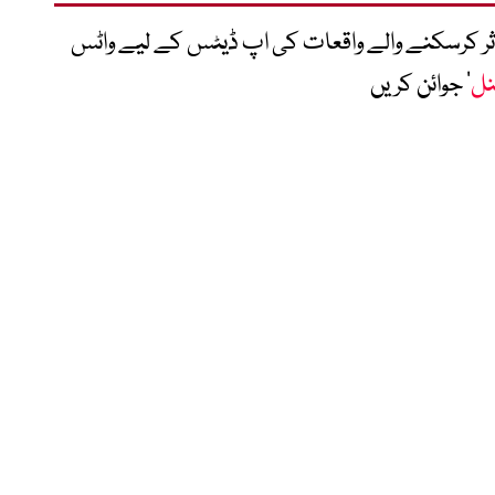
متاثر کرسکنے والے واقعات کی اپ ڈیٹس کے لیے واٹس
نل
‘ جوائن کریں