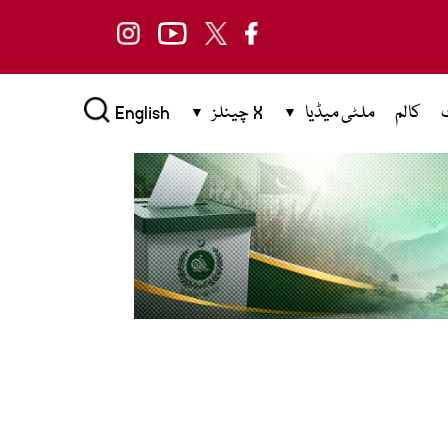
کالم
ملٹی میڈیا
X چینلز
English