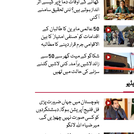
کھانے کے اوقات دماغ پر کیسے اثر
انداز ہوتے ہیں؟ نئی تحقیق سامنے
آگئی
50 عالمی ماہرین کا طالبان کے
اقدامات کو ’صنفی امتیاز‘ کا بین
الاقوامی جرم قرار دینے کا مطالبہ
شکاگو کے میت گھر سے 50 سے
زائد لاشیں برآمد، کئی لاشیں گلنے
سڑنے کی حالت میں تھیں
ڈیو
بلوچستان میں جہاں ضرورت پڑی
فل فلیج آپریشن ہوگا، دہشتگردوں
کو کسی صورت نہیں چھوڑیں گے،
میر ضیاء اللہ لانگو