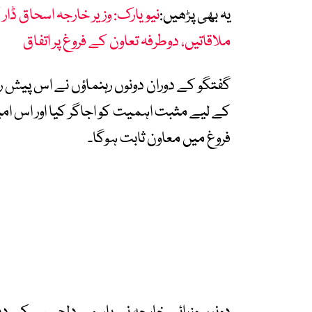
یہ بھی پڑھیں:
نیویارک: وزیر خارجہ اسحاق ڈار
ملاقاتیں، دوطرفہ تعاون کے فروغ پر اتفاق
گفتگو کے دوران دونوں رہنماؤں نے اس پیش 
کے لیے مثبت اہمیت کو اجاگر کیا اور اس امید
فروغ میں معاون ثابت ہوگا۔