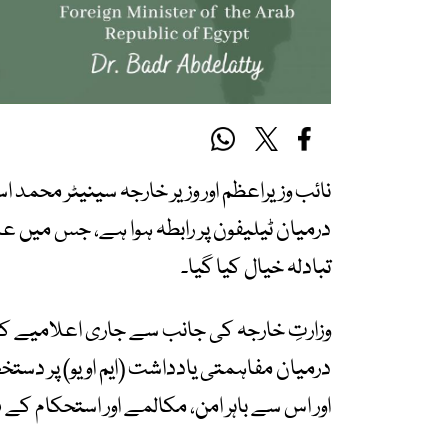
نائب وزیراعظم اور وزیر خارجہ سینیٹر محمد ا
درمیان ٹیلیفون پر رابطہ ہوا ہے، جس میں عل
تبادلہ خیال کیا گیا۔
وزارتِ خارجہ کی جانب سے جاری اعلامیے کے 
درمیان مفاہمتی یادداشت (ایم او یو) پر دست
اور اس سے باہر امن، مکالمے اور استحکام کے ف