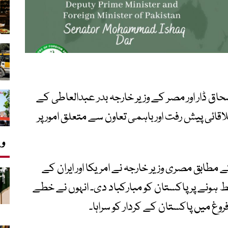
سحاق ڈار اور مصر کے وزیر خارجہ بدر عبدالعاطی کے
اقائی پیش رفت اور باہمی تعاون سے متعلق امور پر
وی
مطابق مصری وزیر خارجہ نے امریکا اور ایران کے
خط ہونے پر پاکستان کو مبارکباد دی۔ انہوں نے خطے
روغ میں پاکستان کے کردار کو سراہا۔