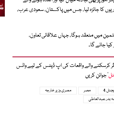
مور پر بھی تبادلہ خیال کیا اور آئندہ ہونے والے
لاس کی تیاریوں کا جائزہ لیا، جس میں پاکستان، سعودی عرب،
لمین میں منعقد ہوگا، جہاں علاقائی تعاون،
 کیا جائے گا۔
متاثر کرسکنے والے واقعات کی اپ ڈیٹس کے لیے واٹس
نل
‘ جوائن کریں
جنل 4
مصر
مصری وزیر خارجہ
ہ بدر عبدالعاطی