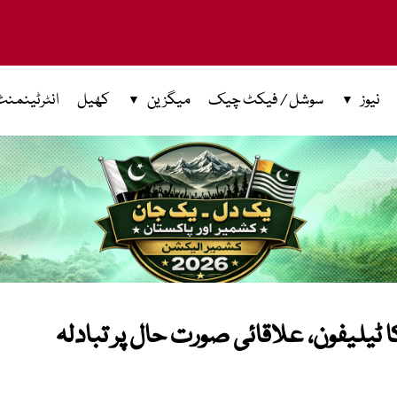
نیوز
سوشل / فیکٹ چیک
میگزین
کھیل
انٹرٹینمنٹ
ا ٹیلیفون، علاقائی صورت حال پر تبادلہ