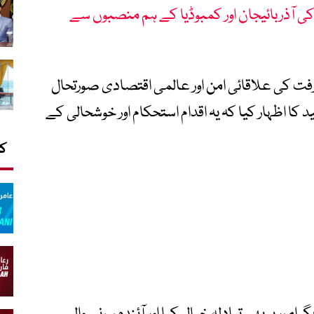
 کی آذربائیجان اور کمبوڈیا کے ہم منصبوں سے
رفت کی علاقائی امن اور عالمی اقتصادی صورتحال
 کا اظہار کیا کہ یہ اقدام استحکام اور خوشحالی کے
کا