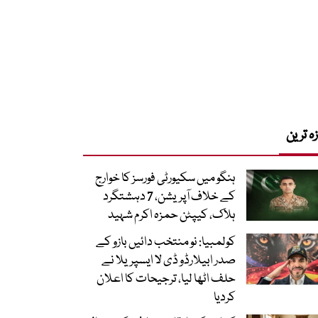
زہ ترین
ہنگو میں سکیورٹی فورسز کا خوارج
کے خلاف آپریشن، 7 دہشتگرد
ہلاک، کیپٹن حمزہ اکرم شہید
کولمبیا: نو منتخب دائیں بازو کے
صدر ابیلارڈو ڈی لا ایسپریلا نے
حلف اٹھا لیا، ترجیحات کا اعلان
کردیا