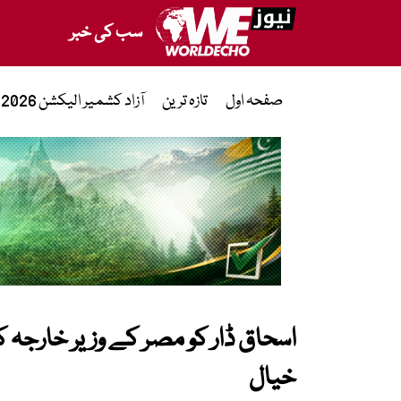
سب کی خبر
صفحہ اول
تازہ ترین
آزاد کشمیر الیکشن 2026
اسحاق ڈار کو مصر کے وزیر خارجہ ک
خیال