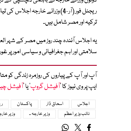
دونوں وزرائے خارجہ نے باہمی دلچسپی کے دیگر ا
ریجنل فور (آر-4) وزرائے خارجہ اج
ترکیہ اور مصر شامل ہیں۔
یہ اجلاس آئندہ چند روز میں مصر کے شہر الع
سلامتی اور اہم جغرافیائی و سیاسی امور پر غور
آپ اور آپ کے پیاروں کی روزمرہ زندگی کو 
ایپ پر وی نیوز کا ’
آفیشل گروپ
‘ یا ’
آفیشل چی
اجلاس
اسحاق ڈار
پاکستان
ری
نائب وزیر اعظم
وزیر خارجہ ۔
وزیر خارج