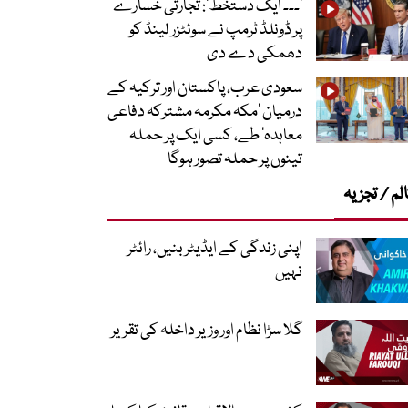
’۔۔۔ ایک دستخط‘: تجارتی خسارے
پر ڈونلڈ ٹرمپ نے سوئٹزر لینڈ کو
دھمکی دے دی
سعودی عرب، پاکستان اور ترکیہ کے
درمیان ’مکہ مکرمہ مشترکہ دفاعی
معاہدہ‘ طے، کسی ایک پر حملہ
تینوں پر حملہ تصور ہوگا
لم / تجزیہ
اپنی زندگی کے ایڈیٹر بنیں، رائٹر
نہیں
گلا سڑا نظام اور وزیر داخلہ کی تقریر