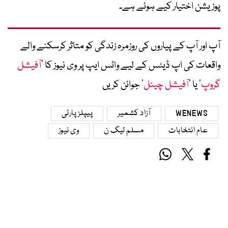
پوزیشن اختیار کیے ہوئے ہے۔
آپ اور آپ کے پیاروں کی روزمرہ زندگی کو متاثر کرسکنے والے
واقعات کی اپ ڈیٹس کے لیے واٹس ایپ پر وی نیوز کا ’
آفیشل
گروپ
‘ یا ’
آفیشل چینل
‘ جوائن کریں
WENEWS
آزاد کشمیر
پیپلز پارٹی
عام انتخابات
مسلم لیگ ن
وی نیوز