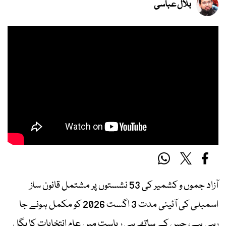
بلال عباسی
آزاد جموں و کشمیر کی 53 نشستوں پر مشتمل قانون ساز
اسمبلی کی آئینی مدت 3 اگست 2026 کو مکمل ہونے جا
رہی ہے، جس کے ساتھ ہی ریاست میں عام انتخابات کا بگل