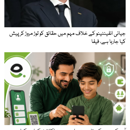
جیانی انفینٹینو کے خلاف مہم میں حقائق کو توڑ مروڑ کر پیش
کیا جارہا ہے، فیفا