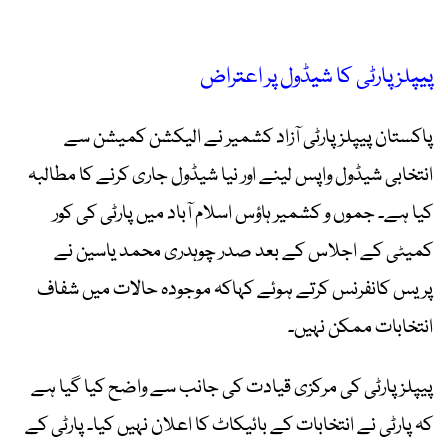
پیپلز پارٹی کا شیڈول پر اعتراض
پاکستان پیپلز پارٹی آزاد کشمیر نے الیکشن کمیشن سے
انتخابی شیڈول واپس لینے اور نیا شیڈول جاری کرنے کا مطالبہ
کیا ہے۔ جموں و کشمیر ہاؤس اسلام آباد میں پارٹی کی کور
کمیٹی کے اجلاس کے بعد صدر چوہدری محمد یاسین نے
پریس کانفرنس کرتے ہوئے کہاکہ موجودہ حالات میں شفاف
انتخابات ممکن نہیں۔
پیپلز پارٹی کی مرکزی قیادت کی جانب سے واضح کیا گیا ہے
کہ پارٹی نے انتخابات کے بائیکاٹ کا اعلان نہیں کیا۔ پارٹی کے