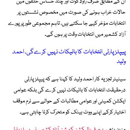
ان کے مطابق صرف راولاکوٹ اور چند حساس حلقوں میں
حالات خراب ہونے کی صورت میں مخصوص نشستوں پر
انتخابات مؤخر کیے جا سکتے ہیں، تاہم مجموعی طور پر پورے
آزاد کشمیر میں انتخابات وقت پر ہوں گے۔
پیپلز پارٹی انتخابات کا بائیکاٹ نہیں کرےگی، احمد
ولید
سینیئر تجزیہ کار احمد ولید کا کہنا ہے کہ پیپلز پارٹی
درحقیقت انتخابات کا بائیکاٹ نہیں کرے گی بلکہ عوامی
ایکشن کمیٹی اور عوامی مطالبات کے حوالے سے نرم موقف
اختیار کرکے اپنے ووٹ بینک کو متحرک کرنا چاہتی ہے۔
مزید پڑھیں:
چیف الیکشن کمشنر آزاد کشمیر نے پیپلز پارٹی