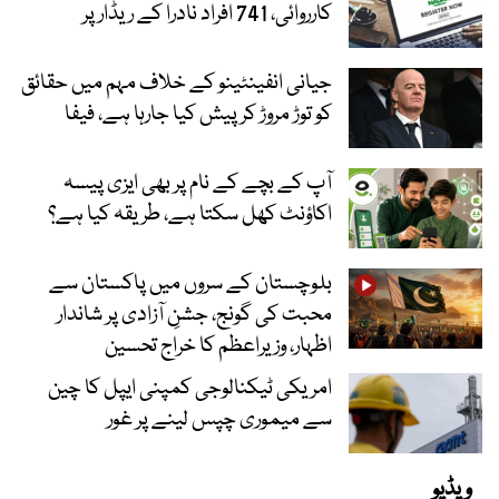
کارروائی، 741 افراد نادرا کے ریڈار پر
جیانی انفینٹینو کے خلاف مہم میں حقائق
کو توڑ مروڑ کر پیش کیا جارہا ہے، فیفا
آپ کے بچے کے نام پر بھی ایزی پیسہ
اکاؤنٹ کھل سکتا ہے، طریقہ کیا ہے؟
بلوچستان کے سروں میں پاکستان سے
محبت کی گونج، جشنِ آزادی پر شاندار
اظہار، وزیراعظم کا خراج تحسین
امریکی ٹیکنالوجی کمپنی ایپل کا چین
سے میموری چپس لینے پر غور
ویڈیو