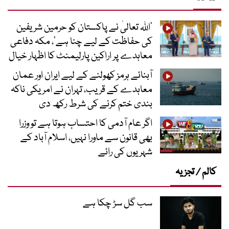
’اللہ تعالیٰ نے پاکستان کو حرمین شریفین
کی حفاظت کے لیے چنا ہے‘، مکہ دفاعی
معاہدے پر اراکین پارلیمنٹ کا اظہار خیال
آبنائے ہرمز کھولنے کے لیے ایران اور عمان
معاہدے کے قریب، تہران نے امریکی ناکہ
بندی ختم کرنے کی شرط رکھ دی
اگر عام آدمی کا احتساب ہوتا ہے تو وزرا
بھی قانون سے ماورا نہیں، اسلام آباد کے
شہریوں کی رائے
کالم / تجزیہ
سب گل سڑ چکا ہے