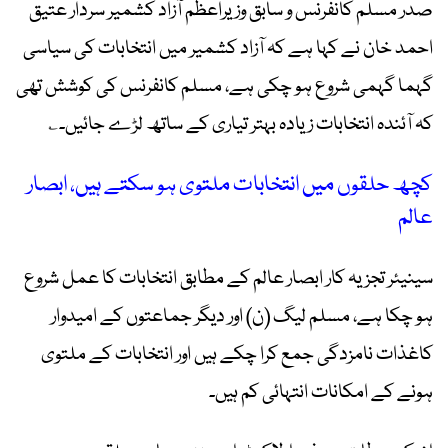
صدر مسلم کانفرنس و سابق وزیراعظم آزاد کشمیر سردار عتیق
احمد خان نے کہا ہے کہ آزاد کشمیر میں انتخابات کی سیاسی
گہما گہمی شروع ہو چکی ہے، مسلم کانفرنس کی کوشش تھی
کہ آئندہ انتخابات زیادہ بہتر تیاری کے ساتھ لڑے جائیں۔؎
کچھ حلقوں میں انتخابات ملتوی ہو سکتے ہیں، ابصار
عالم
سینیئر تجزیہ کار ابصار عالم کے مطابق انتخابات کا عمل شروع
ہو چکا ہے، مسلم لیگ (ن) اور دیگر جماعتوں کے امیدوار
کاغذات نامزدگی جمع کرا چکے ہیں اور انتخابات کے ملتوی
ہونے کے امکانات انتہائی کم ہیں۔