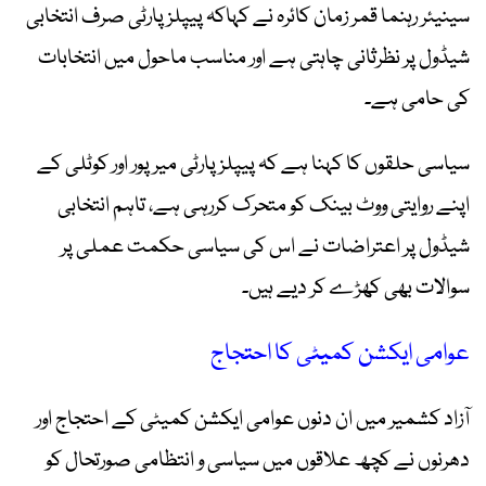
سینیئر رہنما قمر زمان کائرہ نے کہاکہ پیپلز پارٹی صرف انتخابی
شیڈول پر نظرثانی چاہتی ہے اور مناسب ماحول میں انتخابات
کی حامی ہے۔
سیاسی حلقوں کا کہنا ہے کہ پیپلز پارٹی میرپور اور کوٹلی کے
اپنے روایتی ووٹ بینک کو متحرک کررہی ہے، تاہم انتخابی
شیڈول پر اعتراضات نے اس کی سیاسی حکمت عملی پر
سوالات بھی کھڑے کر دیے ہیں۔
عوامی ایکشن کمیٹی کا احتجاج
آزاد کشمیر میں ان دنوں عوامی ایکشن کمیٹی کے احتجاج اور
دھرنوں نے کچھ علاقوں میں سیاسی و انتظامی صورتحال کو