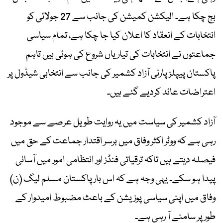
بج چکا ہے۔ الیکشن کمیشن کی جانب سے 27 جولائی کو
انتخابات کے انعقاد کا اعلان کیا جا چکا ہے، تمام سیاسی
جماعتوں نے انتخابات کی تیاریاں شروع کی ہوئی ہیں تاہم
پاکستان پیپلز پارٹی آزاد کشمیر کی جانب سے انتخابی شیڈول پر
اعتراضات عائد کردیے گئے ہیں۔
آزاد کشمیر کی سیاست میں یہ روایت طویل عرصے سے موجود
رہی ہے کہ ووٹر اکثر وفاق میں برسر اقتدار جماعت کے حق میں
فیصلہ دیتے ہیں تاکہ ترقیاتی فنڈز اور انتظامی امور میں آسانی
پیدا ہو سکے۔ یہی وجہ ہے کہ اس بار پاکستان مسلم لیگ (ن)
وفاق میں اپنی سیاسی پوزیشن کے باعث مضبوط امیدوار کے
طور پر سامنے آ رہی ہے۔