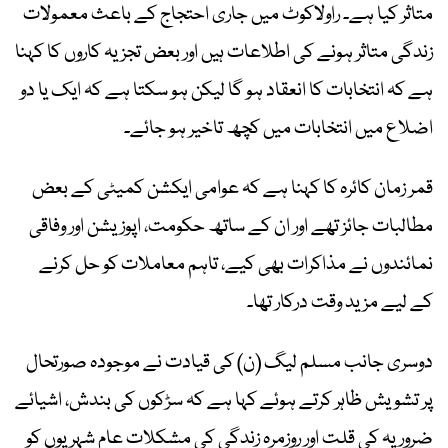
متاثر کیا ہے۔ راولاکوٹ میں جاری احتجاج کے باعث معمولات
زندگی متاثر ہونے کی اطلاعات ہیں اور بعض تجزیہ کاروں کا کہنا
ہے کہ انتخابات کا انعقاد ہو گا لیکن ہو سکتا ہے کہ ایک یا دو
اضلاع میں انتخابات میں کچھ تاخیر ہو جائے۔
قمر زمان کائرہ کا کہنا ہے کہ عوامی ایکشن کمیٹی کے بعض
مطالبات جائز تھے اور ان کے ساتھ حکومت، اپوزیشن اور وفاقی
نمائندوں نے مذاکرات بھی کیے، تاہم معاملات کو حل کرنے
کے لیے مزید وقت درکار تھا۔
دوسری جانب مسلم لیگ (ن) کی قیادت نے موجودہ صورتحال
پر تشویش ظاہر کرتے ہوئے کہا ہے کہ سڑکوں کی بندش، اشیائے
ضروریہ کی قلت اور روزمرہ زندگی کی مشکلات عام شہریوں کو