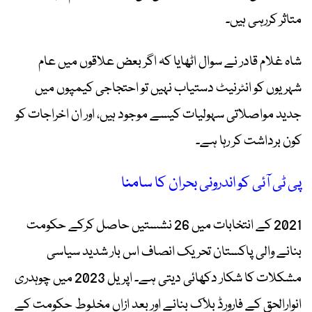
متاثر کررہی ہیں۔
شاہ غلام قادر نے سوال اٹھایا کہ اگر بعض علاقوں میں عام
شہریوں کو انٹرنیٹ دستیاب نہیں تو احتجاجی کیمپوں میں
جدید مواصلاتی سہولیات کیسے موجود ہیں، اور ان اخراجات کو
کون برداشت کر رہا ہے۔
پی ٹی آئی کو اندرونی بحران کا سامنا
2021 کے انتخابات میں 26 نشستیں حاصل کرکے حکومت
بنانے والی پاکستان تحریک انصاف اس بار شدید سیاسی
مشکلات کا شکار دکھائی دیتی ہے۔ اپریل 2023 میں چوہدری
انوارالحق کے فارورڈ بلاک بنانے اور بعد ازاں مخلوط حکومت کے