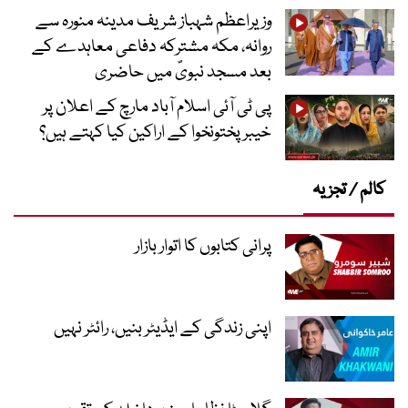
وزیراعظم شہباز شریف مدینہ منورہ سے
روانہ، مکہ مشترکہ دفاعی معاہدے کے
بعد مسجد نبویؐ میں حاضری
پی ٹی آئی اسلام آباد مارچ کے اعلان پر
خیبر پختونخوا کے اراکین کیا کہتے ہیں؟
کالم / تجزیہ
پرانی کتابوں کا اتوار بازار
اپنی زندگی کے ایڈیٹر بنیں، رائٹر نہیں