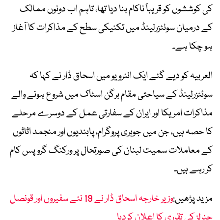
کی کوششوں کو قریباً ناکام بنا دیا تھا، تاہم اب دونوں ممالک
کے درمیان سوئٹزرلینڈ میں تکنیکی سطح کے مذاکرات کا آغاز
ہو چکا ہے۔
العربیہ کو دیے گئے ایک انٹرویو میں اسحاق ڈار نے کہا کہ
سوئٹزرلینڈ کے سیاحتی مقام برگن اسٹاک میں شروع ہونے والے
مذاکرات امریکا اور ایران کے سفارتی عمل کے دوسرے مرحلے
کا حصہ ہیں، جن میں جوہری پروگرام، پابندیوں اور منجمد اثاثوں
کے معاملات سمیت لبنان کی صورتحال پر ورکنگ گروپس کام
کر رہے ہیں۔
مزید پڑھیں:
وزیر خارجہ اسحاق ڈار نے 19 نئے سفیروں اور قونصل
جنرلز کی تقرری کا اعلان کردیا