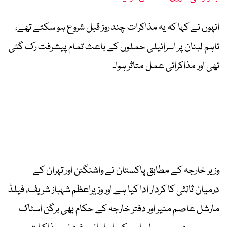
انہوں نے کہا کہ یہ مذاکرات چند روز قبل شروع ہو سکتے تھے،
تاہم لبنان پر اسرائیلی حملوں کے باعث تمام پیشرفت رک گئی
تھی اور مذاکراتی عمل متاثر ہوا۔
وزیر خارجہ کے مطابق پاکستان نے واشنگٹن اور تہران کے
درمیان ثالثی کا کردار ادا کیا ہے اور وزیراعظم شہباز شریف، فیلڈ
مارشل عاصم منیر اور دفتر خارجہ کے حکام بھی برگن اسٹاک