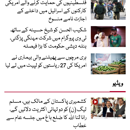
فلسطینیوں کی حمایت کرنے والے امریکی
کارکنوں کے اسرائیل میں داخلے کے
اجازت نامے منسوخ
شکیب الحسن کو شیخ حسینہ کے ساتھ
ٹی وی پروگرام میں شرکت مہنگی پڑگئی،
بنلہ دیشی حکومت کا بڑا فیصلہ
ہری مرچوں سے پھیلنے والی بیماری نے
امریکا کی 27 ریاستوں کو لپیٹ میں لے لیا
ویڈیو
کشمیری پاکستان کے مالک ہیں، مسلم
لیگ (ن) کو دو تہائی اکثریت دلائیں گے،
رانا ثنا اللہ کا ضلع باغ میں جلسہ عام سے
خطاب