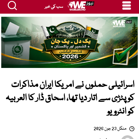
سب کی خبر
اسرائیلی حملوں نے امریکا ایران مذاکرات
کو پٹڑی سے اتار دیا تھا، اسحاق ڈار کا العربیہ
کو انٹرویو
منگل 23 جون 2026