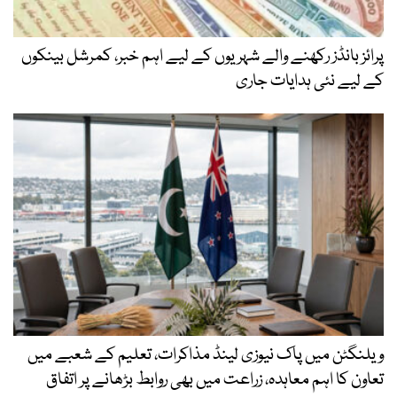
پرائز بانڈز رکھنے والے شہریوں کے لیے اہم خبر، کمرشل بینکوں
کے لیے نئی ہدایات جاری
ویلنگٹن میں پاک نیوزی لینڈ مذاکرات، تعلیم کے شعبے میں
تعاون کا اہم معاہدہ، زراعت میں بھی روابط بڑھانے پر اتفاق