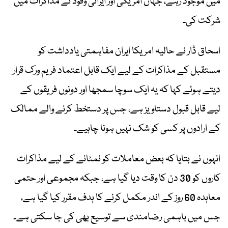
میں موجود رہے، جہاں امریکی اور ایرانی وفود نے مذاکرات میں
شرکت کی۔
اسحاق ڈار نے حالیہ امریکا ایران مفاہمتی یادداشت کو
مستقبل کے مذاکرات کے لیے ایک قابل اعتماد فریم ورک قرار
دیتے ہوئے کہا کہ یہ ایک سوچا سمجھا اور دونوں فریقوں کے
لیے قابل قبول دستاویز ہے، جس پر دستخط کرنے والے ممالک
کے ارادوں پر کسی کو شک نہیں ہونا چاہیے۔
انہوں نے بتایا کہ بعض معاملات کو نمٹانے کے لیے مذاکرات
کاروں کو 30 دن کا وقت دیا گیا ہے، جبکہ مجموعی اور حتمی
معاہدہ 60 روز کے اندر مکمل کرنے کا ہدف مقرر کیا گیا ہے،
جس میں باہمی رضامندی سے توسیع بھی کی جا سکتی ہے۔