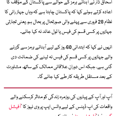
اسحاق ڈار نے آبنائے ہرمز کے حوالے سے پاکستان کے مؤقف کا
اعادہ کرتے ہوئے کہا کہ پاکستان چاہتا ہے کہ وہاں جہاز رانی کا
نظام 28 فروری سے پہلے والی صورتحال پر بحال ہو، یعنی تجارتی
جہازوں پر کسی قسم کی فیس یا ٹول عائد نہ کیا جائے۔
انہوں نے کہا کہ ابتدائی 60 روز کے لیے آبنائے ہرمز سے گزرنے
والے جہازوں پر کسی قسم کی فیس نہ لینے کی ضمانت دی
گئی ہے، جبکہ اس دوران علاقائی ممالک کے ساتھ مشاورت
کے بعد مستقل طریقہ کار طے کیا جائے گا۔
آپ اور آپ کے پیاروں کی روزمرہ زندگی کو متاثر کرسکنے والے
واقعات کی اپ ڈیٹس کے لیے واٹس ایپ پر وی نیوز کا ’
آفیشل