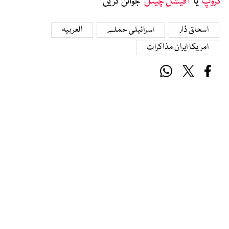
گروپ
‘ یا ’
آفیشل چینل
‘ جوائن کریں
اسحاق ڈار
اسرائیلی حملے
العربیہ
امریکا ایران مذاکرات