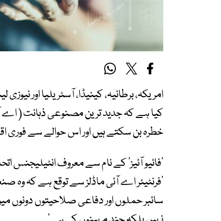
کیا ہے کہ جدید ترین مصنوعی ذہانت ( اے آئ
خطرہ بن سکتے ہیں اور اس حوالے سے فوری اقد
’فائیو آئیز‘ کے نام سے معروف انٹیلیجنس ات
’فرنٹیئر اے آئی ماڈلز سے توقع ہے کہ وہ ص
سائبر حملوں اور دفاعی صلاحیتوں دونوں می
نہیں بلکہ چند مہینوں کی ہے‘۔