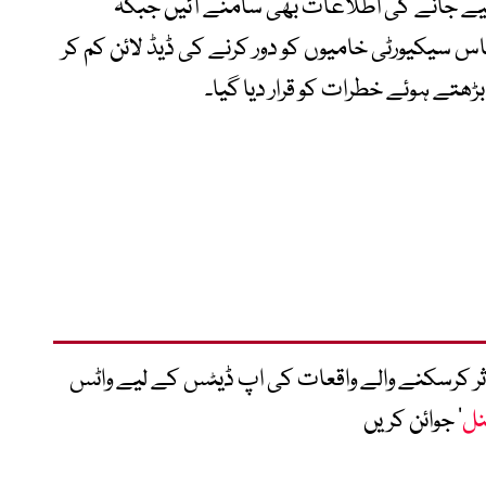
یے جانے کی اطلاعات بھی سامنے آئیں جبکہ
 سیکیورٹی ادارے CISA نے حساس سیکیورٹی خامیوں کو دور کرنے کی ڈیڈ لائن کم کر
تے ہوئے خطرات کو قرار دیا گیا۔
متاثر کرسکنے والے واقعات کی اپ ڈیٹس کے لیے واٹس
نل
‘ جوائن کریں