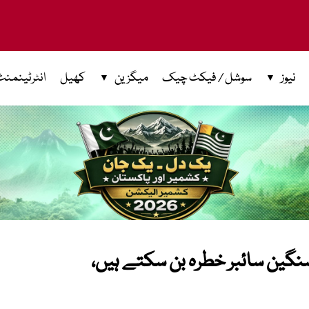
نیوز
سوشل / فیکٹ چیک
میگزین
کھیل
انٹرٹینمنٹ
نگین سائبر خطرہ بن سکتے ہیں،