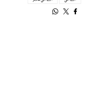
اے آئی
اے آئی ماڈلز