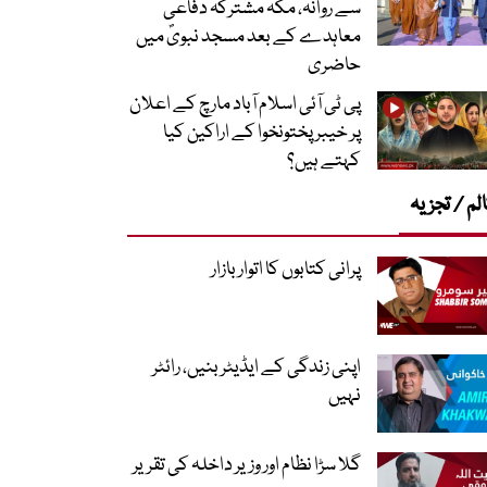
سے روانہ، مکہ مشترکہ دفاعی
معاہدے کے بعد مسجد نبویؐ میں
حاضری
پی ٹی آئی اسلام آباد مارچ کے اعلان
پر خیبر پختونخوا کے اراکین کیا
کہتے ہیں؟
لم / تجزیہ
پرانی کتابوں کا اتوار بازار
اپنی زندگی کے ایڈیٹر بنیں، رائٹر
نہیں
گلا سڑا نظام اور وزیر داخلہ کی تقریر