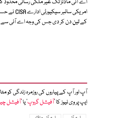
اے آئی ماڈلز تک غیر ملکی رسائی محدود ک
امریکی سائبر
کے تین دن کر دی جس کی وجہ اے آئی سے بڑھ
آپ اور آپ کے پیاروں کی روزمرہ زندگی کو 
ایپ پر وی نیوز کا ’
آفیشل گروپ
‘ یا ’
آفیشل چی