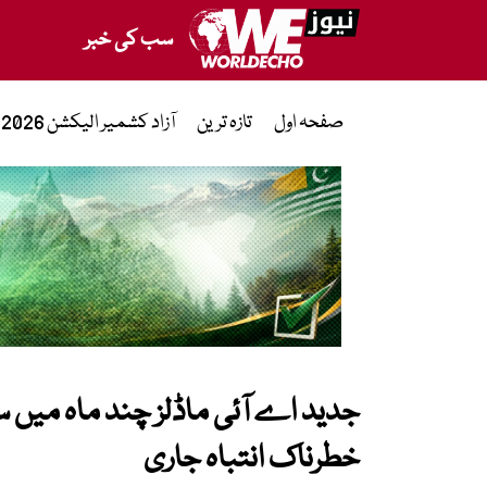
سب کی خبر
صفحہ اول
تازہ ترین
آزاد کشمیر الیکشن 2026
جدید اے آئی ماڈلز چند ماہ میں س
خطرناک انتباہ جاری