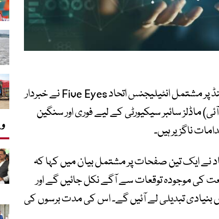
امریکہ، برطانیہ، کینیڈا، آسٹریلیا اور نیوزی لینڈ پر مشتمل انٹیلیجنس اتحاد Five Eyes نے خبردار
ی) ماڈلز سائبر سیکیورٹی کے لیے فوری اور سنگین
وی
امات ناگزیر ہیں۔
حاد نے ایک تین صفحات پر مشتمل بیان میں کہا کہ
نعت کی موجودہ توقعات سے آگے نکل جائیں گے اور
ں بنیادی تبدیلی لے آئیں گے۔ اس کی مدت برسوں کی