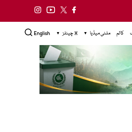
کالم
ملٹی میڈیا
X چینلز
English