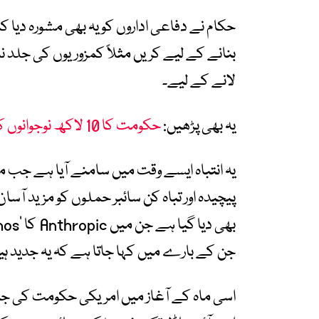
حکام نے دفاعی اداروں کو یہ بھی مشورہ دیا 
بنانے کے لیے کریں مثلاً کمزوریوں کی جلد 
لانے کے لیے۔
یہ بھی پڑھیں:
حکومت کا 10 لاکھ نوجوانوں کو مفت ’اے آئی‘ ٹریننگ دینے کا اعلان
یہ انتباہ ایسے وقت میں سامنے آیا ہے جب 
پیچیدہ اور تباہ کن سائبر حملوں کو مزید آسا
جن کے بارے میں کہا جاتا ہے کہ یہ جدید ہ
اسی ماہ کے آغاز میں امریکی حکومت کی