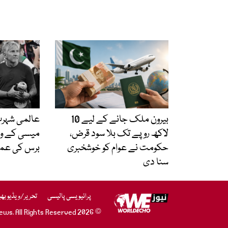
بیرون ملک جانے کے لیے 10
عالمی شہرت 
لاکھ روپے تک بلا سود قرض،
حکومت نے عوام کو خوشخبری
برس کی عمر 
سنا دی
پرائیویسی پالیسی
تحریر/ویڈیو بھ
© 2026 WE News. All Rights Reserved