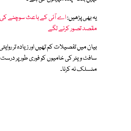
یہ بھی پڑھیں:
اے آئی کے باعث سوچنے کی صل
مقصد تصور کرنے لگے
بیان میں تفصیلات کم تھیں اور زیادہ تر روایت
سافٹ ویئر کی خامیوں کو فوری طور پر درست کرن
منسلک نہ کرنا۔