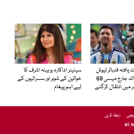
یافتہ فٹبالر لیونل
سینیئر اداکارہ روبینہ اشرف کا
میسی کے والد جارج میسی 68
خواتین کے شوہر اور سسرالیوں کے
میں انتقال کرگئے
لیے اہم پیغام
یجیں
رابطہ کریں