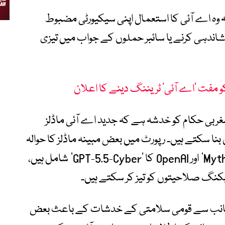
کہ وہ اے آئی کا استعمال اپنی سیکیورٹی مضبوط
نشاندہی کرنے یا سائبر حملوں کے جواب میں تیزی
مغربی حکام کو خدشہ ہے کہ جدید اے آئی ماڈلز
ن بنا سکتے ہیں۔ رپورٹ میں بعض مبینہ ماڈلز کا حوالہ
بھی دیا گیا ہے جن میں Anthropic کا ‘Mythos’ اور OpenAI کا ‘GPT-5.5-Cyber’ شامل ہیں،
یکنگ صلاحیتوں کو تیز کر سکتے ہیں۔
 جانب سے قومی سلامتی کے خدشات کے باعث بعض