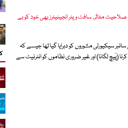
احیت متاثر، سافٹ ویئر انجینیئرز بھی خود کو بے
ی سائبر سیکیورٹی مشوروں کو دہرایا گیا تھا جیسے کہ
کا
ا (پَیچ لگانا) اور غیر ضروری نظاموں کو انٹرنیٹ سے