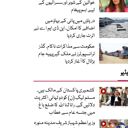
خواتین کے شوہر اور سسرالیوں کے
لیے اہم پیغام
دریاؤں میں پانی کے بہاؤ میں
اضافے کا امکان، این ڈی ایم اے نے
الرٹ جاری کردیا
حکومت سے مذاکرات ناکام، گڈز
ٹرانسپورٹرز نے ملک گیر پہیہ جام
ہڑتال کا آغاز کردیا
ڈیو
کشمیری پاکستان کے مالک ہیں،
مسلم لیگ (ن) کو دو تہائی اکثریت
دلائیں گے، رانا ثنا اللہ کا ضلع باغ
میں جلسہ عام سے خطاب
وزیراعظم شہباز شریف مدینہ منورہ