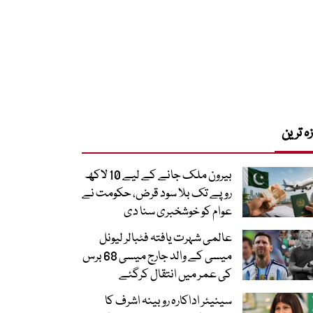
زہ ترین
بیرون ملک جانے کے لیے 10 لاکھ
روپے تک بلا سود قرض، حکومت نے
عوام کو خوشخبری سنا دی
عالمی شہرت یافتہ فٹبالر لیونل
میسی کے والد جارج میسی 68 برس
کی عمر میں انتقال کرگئے
سینیئر اداکارہ روبینہ اشرف کا