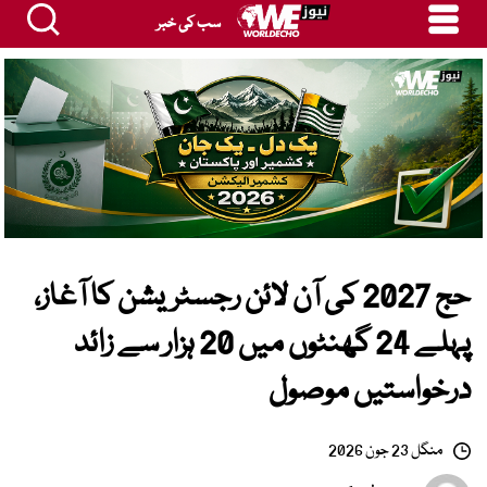
سب کی خبر
حج 2027 کی آن لائن رجسٹریشن کا آغاز،
پہلے 24 گھنٹوں میں 20 ہزار سے زائد
درخواستیں موصول
منگل 23 جون 2026