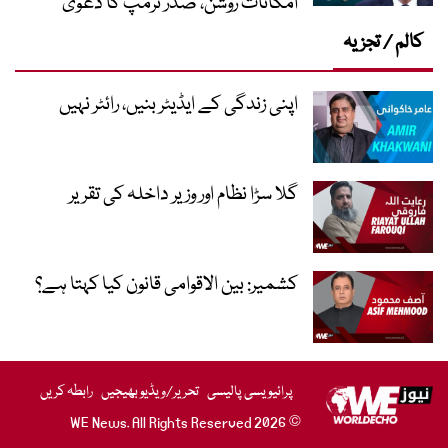
امکانات روشن، صدر ٹرمپ کا دعویٰ
کالم / تجزیہ
اپنی زندگی کے ایڈیٹر بنیں، رائٹر نہیں
گلا سڑا نظام اور وزیر داخلہ کی تقریر
کشمیر: بین الاقوامی قانون کیا کہتا ہے؟
پرائیویسی پالیسی
تحریر/ویڈیو بھیجیں
رابطہ کریں
© 2026 WE News. All Rights Reserved