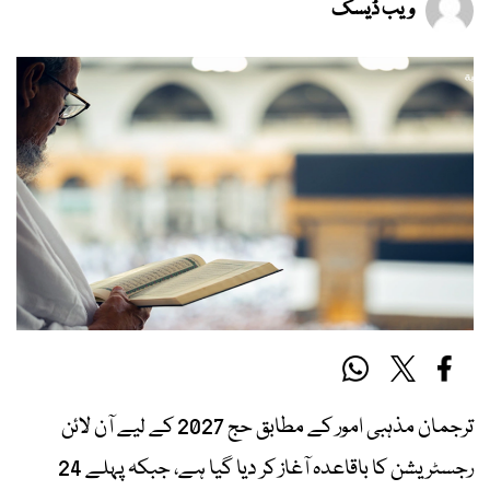
ویب ڈیسک
ترجمان مذہبی امور کے مطابق حج 2027 کے لیے آن لائن
رجسٹریشن کا باقاعدہ آغاز کر دیا گیا ہے، جبکہ پہلے 24