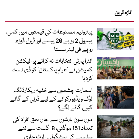
تازہ ترین
پیٹرولیم مصنوعات کی قیمتوں میں کمی،
پیٹرول 2 روپے 20 پیسے اور ڈیزل ڈیڑھ
روپے فی لیٹر سستا
انٹرا پارٹی انتخابات نہ کرانے پر الیکشن
کمیشن نے ’عوام پاکستان‘ کو ڈی لسٹ
کردیا
اسمارٹ چشموں سے خفیہ ریکارڈنگ:
لوگ ویڈیو رکوانے کے لیے ڈزنی کے گانے
کیوں گانے لگے؟
مون سون بارشوں سے جاں بحق افراد کی
تعداد 151 ہوگئی، 8 اگست سے نئے
سلسلے کی پیشگوئی، الرٹ جاری