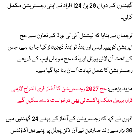
گھنٹوں کے دوران 20 ہزار 124 افراد نے اپنی رجسٹریشن مکمل
کرلی۔
ترجمان نے بتایا کہ نیشنل آئی ٹی بورڈ کے تعاون سے حج
آپریشن کو پیپر لیس اور اینڈ ٹو اینڈ ڈیجیٹائز کیا جا رہا ہے، جس
کے تحت آن لائن پورٹل اور پاک حج موبائل ایپ کے ذریعے
رجسٹریشن کا عمل نہایت آسان بنا دیا گیا ہے۔
مزید پڑھیں:
حج 2027 رجسٹریشن کا آغاز، فری اندراج لازمی
قرار، بیرون ملک پاکستانی بھی درخواست دے سکیں گے
انہوں نے کہا کہ رجسٹریشن کے آغاز کے پہلے 24 گھنٹوں میں
30 ہزار سے زائد صارفین نے آن لائن پورٹل پر اپنے یوزر اکاؤنٹس