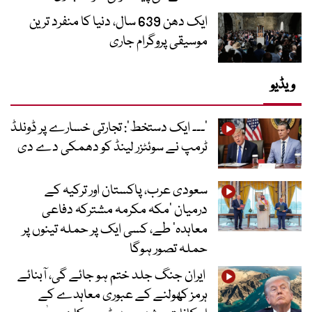
ایک دھن 639 سال، دنیا کا منفرد ترین
موسیقی پروگرام جاری
ویڈیو
’۔۔۔ ایک دستخط‘: تجارتی خسارے پر ڈونلڈ
ٹرمپ نے سوئٹزر لینڈ کو دھمکی دے دی
سعودی عرب، پاکستان اور ترکیہ کے
درمیان ’مکہ مکرمہ مشترکہ دفاعی
معاہدہ‘ طے، کسی ایک پر حملہ تینوں پر
حملہ تصور ہوگا
ایران جنگ جلد ختم ہو جائے گی، آبنائے
ہرمز کھولنے کے عبوری معاہدے کے