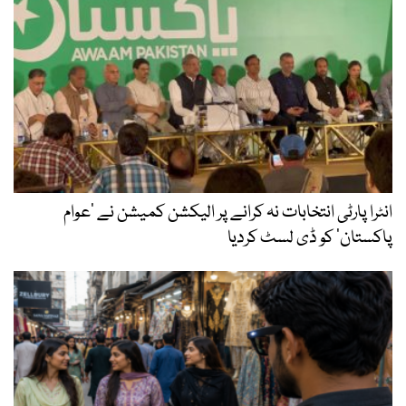
انٹرا پارٹی انتخابات نہ کرانے پر الیکشن کمیشن نے ’عوام
پاکستان‘ کو ڈی لسٹ کردیا