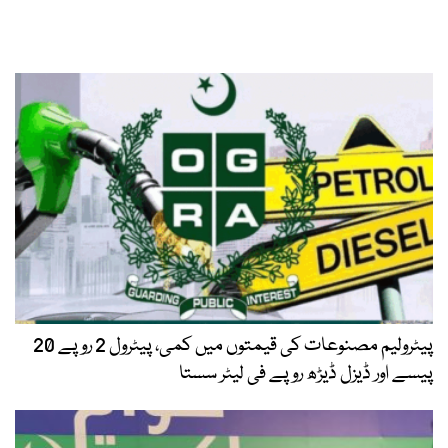
پیٹرولیم مصنوعات کی قیمتوں میں کمی، پیٹرول 2 روپے 20
پیسے اور ڈیزل ڈیڑھ روپے فی لیٹر سستا