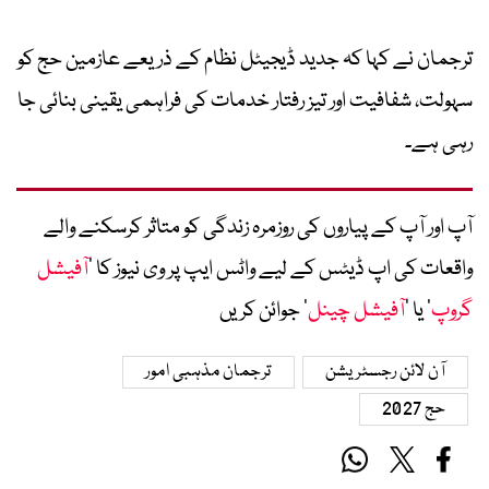
ترجمان نے کہا کہ جدید ڈیجیٹل نظام کے ذریعے عازمین حج کو
سہولت، شفافیت اور تیز رفتار خدمات کی فراہمی یقینی بنائی جا
رہی ہے۔
آپ اور آپ کے پیاروں کی روزمرہ زندگی کو متاثر کرسکنے والے
واقعات کی اپ ڈیٹس کے لیے واٹس ایپ پر وی نیوز کا ’
آفیشل
گروپ
‘ یا ’
آفیشل چینل
‘ جوائن کریں
آن لائن رجسٹریشن
ترجمان مذہبی امور
حج 2027