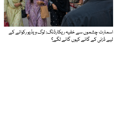
اسمارٹ چشموں سے خفیہ ریکارڈنگ: لوگ ویڈیو رکوانے کے
لیے ڈزنی کے گانے کیوں گانے لگے؟