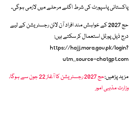
پاکستانی پاسپورٹ کی شرط اگلے مرحلے میں لازمی ہوگی۔
حج 2027 کے خواہش مند افراد آن لائن رجسٹریشن کے لیے
درج ذیل پورٹل استعمال کر سکتے ہیں:
https://hajj.mora.gov.pk/login?
utm_source=chatgpt.com
مزید پڑھیں:
حج 2027 رجسٹریشن کا آغاز 22 جون سے ہوگا،
وزارت مذہبی امور