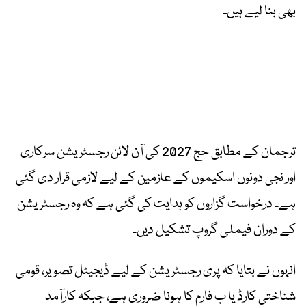
بھی بنا لیے ہیں۔
ترجمان کے مطابق حج 2027 کی آن لائن رجسٹریشن سرکاری
اور نجی دونوں اسکیموں کے عازمین کے لیے لازمی قرار دی گئی
ہے۔ درخواست گزاروں کو ہدایت کی گئی ہے کہ وہ رجسٹریشن
کے دوران فیملی گروپ تشکیل دیں۔
انہوں نے بتایا کہ پری رجسٹریشن کے لیے ڈیجیٹل تصویر، قومی
شناختی کارڈ یا ب فارم کا ہونا ضروری ہے، جبکہ کارآمد