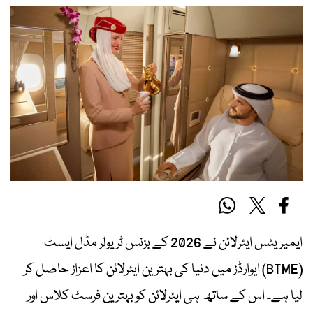
ایمیریٹس ایئرلائن نے 2026 کے بزنس ٹریولر مڈل ایسٹ
(BTME) ایوارڈز میں دنیا کی بہترین ایئرلائن کا اعزاز حاصل کر
لیا ہے۔ اس کے ساتھ ہی ایئرلائن کو بہترین فرسٹ کلاس اور