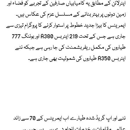
ایئرلائن کے مطابق یہ کامیابیاں صارفین کے تجربے کو فضاء اور
زمین دونوں پر بہتر بنانے کے مسلسل عزم کی عکاس ہیں۔
ایمریٹس کا بیڑا جدید خطوط پر استوار کرنے کا پروگرام تیزی سے
جاری ہے جس کے تحت 219 ایئربس A380 اور بوئنگ 777
طیاروں کی مکمل ریفربشمنٹ کی جا رہی ہے جبکہ نئے
ایئربس A350 طیاروں کی شمولیت بھی جاری ہے۔
نئے اور اپ گریڈ شدہ طیارے اب ایمریٹس کے 70 سے زائد
عالمی مقامات پر خدمات انجام دے رہے ہیں جس سے