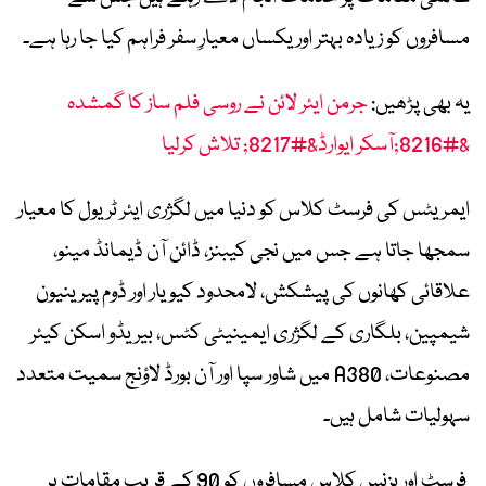
مسافروں کو زیادہ بہتر اور یکساں معیارِ سفر فراہم کیا جا رہا ہے۔
یہ بھی پڑھیں:
جرمن ایئر لائن نے روسی فلم ساز کا گمشدہ
&#8216;آسکر ایوارڈ&#8217; تلاش کرلیا
ایمریٹس کی فرسٹ کلاس کو دنیا میں لگژری ایئر ٹریول کا معیار
سمجھا جاتا ہے جس میں نجی کیبنز، ڈائن آن ڈیمانڈ مینو،
علاقائی کھانوں کی پیشکش، لامحدود کیویار اور ڈوم پیرینیون
شیمپین، بلگاری کے لگژری ایمینیٹی کٹس، بیریڈو اسکن کیئر
مصنوعات، A380 میں شاور سپا اور آن بورڈ لاؤنج سمیت متعدد
سہولیات شامل ہیں۔
فرسٹ اور بزنس کلاس مسافروں کو 90 کے قریب مقامات پر