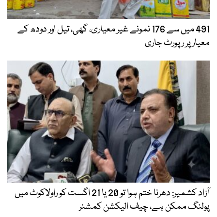
491 میں سے 176 نمونے غیر معیاری، گھی، تیل اور دودھ کے
معیار پر رپورٹ جاری
آزاد کشمیر: دھرنا ختم ہوا تو 20 یا 21 اگست کو راولاکوٹ میں
پولنگ ممکن ہے، چیف الیکشن کمشنر