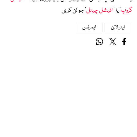
گروپ
‘ یا ’
آفیشل چینل
‘ جوائن کریں
ایئر لائن
ایمرٹس