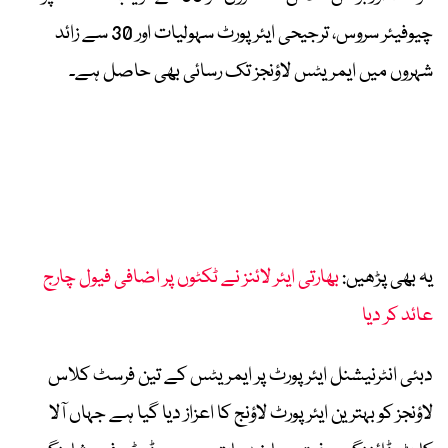
چیوفیئر سروس، ترجیحی ایئرپورٹ سہولیات اور 30 سے زائد
شہروں میں ایمریٹس لاؤنجز تک رسائی بھی حاصل ہے۔
یہ بھی پڑھیں:
بھارتی ایئر لائنز نے ٹکٹوں پر اضافی فیول چارج
عائد کر دیا
دبئی انٹرنیشنل ایئرپورٹ پر ایمریٹس کے تین فرسٹ کلاس
لاؤنجز کو بہترین ایئرپورٹ لاؤنج کا اعزاز دیا گیا ہے جہاں آلا