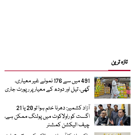
تازہ ترین
491 میں سے 176 نمونے غیر معیاری،
گھی، تیل اور دودھ کے معیار پر رپورٹ جاری
آزاد کشمیر: دھرنا ختم ہوا تو 20 یا 21
اگست کو راولاکوٹ میں پولنگ ممکن ہے،
چیف الیکشن کمشنر