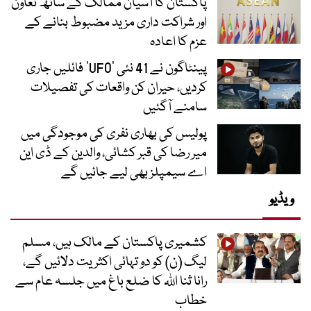
پاکستان کا آسیان ممالک کے ساتھ تعاون
اور شراکت داری مزید مضبوط بنانے کے
عزم کا اعادہ
پینٹاگون نے 41 نئی ’UFO‘ فائلیں جاری
کردیں، حیران کن واقعات کی تفصیلات
سامنے آگئیں
پولیس کی بھاری نفری کی موجودگی میں
میر رضا کی قبر کشائی، والدین کے ڈی این
اے سیمپلز بھی لیے جائیں گے
ویڈیو
کشمیری پاکستان کے مالک ہیں، مسلم
لیگ (ن) کو دو تہائی اکثریت دلائیں گے،
رانا ثنا اللہ کا ضلع باغ میں جلسہ عام سے
خطاب