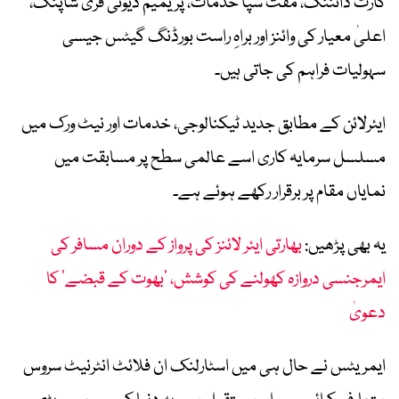
کارٹ ڈائننگ، مفت سپا خدمات، پریمیم ڈیوٹی فری شاپنگ،
اعلیٰ معیار کی وائنز اور براہِ راست بورڈنگ گیٹس جیسی
سہولیات فراہم کی جاتی ہیں۔
ایئرلائن کے مطابق جدید ٹیکنالوجی، خدمات اور نیٹ ورک میں
مسلسل سرمایہ کاری اسے عالمی سطح پر مسابقت میں
نمایاں مقام پر برقرار رکھے ہوئے ہے۔
یہ بھی پڑھیں:
بھارتی ایئر لائنز کی پرواز کے دوران مسافر کی
ایمرجنسی دروازہ کھولنے کی کوشش، ’بھوت کے قبضے‘ کا
دعویٰ
ایمریٹس نے حال ہی میں اسٹارلنک ان فلائٹ انٹرنیٹ سروس