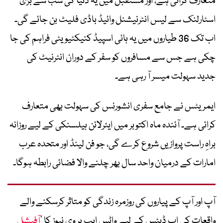
متعارف کرائی ہے، اور مستقبل میں یہ دنیا کی سب سے بڑی
اسٹارلنک سے لیس انٹرنیشنل وائیڈ باڈی فلیٹ بن جائے گی۔
اب تک 36 طیاروں میں یہ ہائی اسپیڈ کنیکٹیویٹی فراہم کی جا
چکی ہے جس سے مسافروں کو سفر کے دوران انٹرنیٹ کی
جدید سہولت میسر آ رہی ہے۔
ایمریٹس نے جامع سفری انشورنس کی سہولت بھی متعارف
کرائی ہے۔ آئندہ ماہ اکتوبر میں ایئرلائن ہیلسنکی کے لیے روزانہ
براہِ راست پروازیں شروع کرے گی، جو فن لینڈ اور متحدہ عرب
امارات کے درمیان واحد سال بھر چلنے والا فضائی رابطہ ہوگا۔
آپ اور آپ کے پیاروں کی روزمرہ زندگی کو متاثر کرسکنے والے
واقعات کی اپ ڈیٹس کے لیے واٹس ایپ پر وی نیوز کا ’
آفیشل