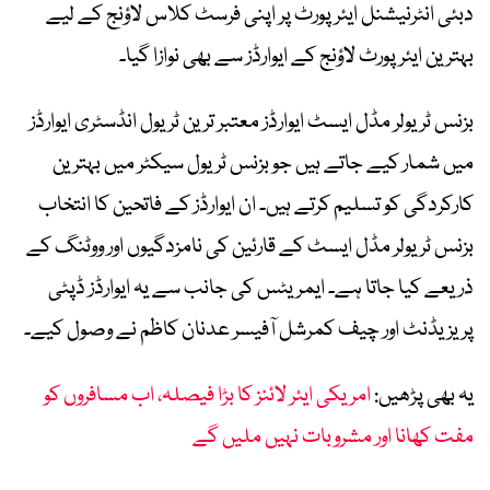
دبئی انٹرنیشنل ایئرپورٹ پر اپنی فرسٹ کلاس لاؤنج کے لیے
بہترین ایئرپورٹ لاؤنج کے ایوارڈز سے بھی نوازا گیا۔
بزنس ٹریولر مڈل ایسٹ ایوارڈز معتبر ترین ٹریول انڈسٹری ایوارڈز
میں شمار کیے جاتے ہیں جو بزنس ٹریول سیکٹر میں بہترین
کارکردگی کو تسلیم کرتے ہیں۔ ان ایوارڈز کے فاتحین کا انتخاب
بزنس ٹریولر مڈل ایسٹ کے قارئین کی نامزدگیوں اور ووٹنگ کے
ذریعے کیا جاتا ہے۔ ایمریٹس کی جانب سے یہ ایوارڈز ڈپٹی
پریزیڈنٹ اور چیف کمرشل آفیسر عدنان کاظم نے وصول کیے۔
یہ بھی پڑھیں:
امریکی ایئر لائنز کا بڑا فیصلہ، اب مسافروں کو
مفت کھانا اور مشروبات نہیں ملیں گے