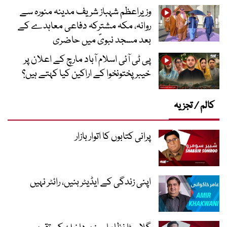
وزیراعظم شہباز شریف مدینہ منورہ سے
روانہ، مکہ مشترکہ دفاعی معاہدے کے
بعد مسجد نبویؐ میں حاضری
پی ٹی آئی اسلام آباد مارچ کے اعلان پر
خیبر پختونخوا کے اراکین کیا کہتے ہیں؟
کالم / تجزیہ
پرانی کتابوں کا اتوار بازار
اپنی زندگی کے ایڈیٹر بنیں، رائٹر نہیں