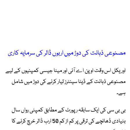
مصنوعی ذہانت کی دوڑ میں اربوں ڈالر کی سرمایہ کاری
اوریکل اس وقت اوپن اے آئی اور میٹا جیسی کمپنیوں کے لیے
مصنوعی ذہانت کے ڈیٹا سینٹرز تیار کرنے کی دوڑ میں شامل
ہے۔
بی بی سی کی ایک سابقہ رپورٹ کے مطابق کمپنی رواں سال
بنیادی ڈھانچے کی ترقی پر کم از کم 50 ارب ڈالر خرچ کرنے کا