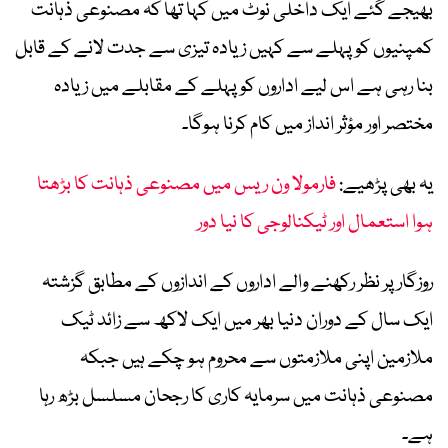
بھیجے گئے ایک داخلی نوٹ میں کہا تھا کہ مصنوعی ذہانت
کمپنیوں کو پہلے سے کہیں زیادہ تیزی سے جدت لانے کے قابل
بنا رہی ہے اس لیے اداروں کو پہلے کے مقابلے میں زیادہ
مختصر اور مؤثر انداز میں کام کرنا ہوگا۔
یہ بھی پڑھیے:
فارمولا ون ریس میں مصنوعی ذہانت کا بڑھتا
ہوا استعمال اور ٹیکنالوجی کا نیا دور
روزگار پر نظر رکھنے والے اداروں کے اندازوں کے مطابق گزشتہ
ایک سال کے دوران دنیا بھر میں ایک لاکھ سے زائد ٹیک
ملازمین اپنی ملازمتوں سے محروم ہو چکے ہیں جبکہ
مصنوعی ذہانت میں سرمایہ کاری کا رجحان مسلسل بڑھ رہا
ہے۔