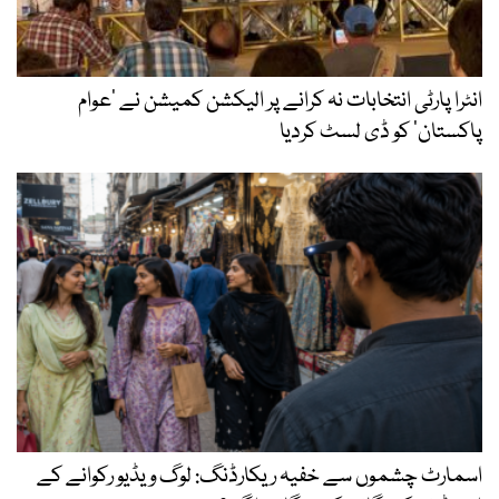
انٹرا پارٹی انتخابات نہ کرانے پر الیکشن کمیشن نے ’عوام
پاکستان‘ کو ڈی لسٹ کردیا
اسمارٹ چشموں سے خفیہ ریکارڈنگ: لوگ ویڈیو رکوانے کے