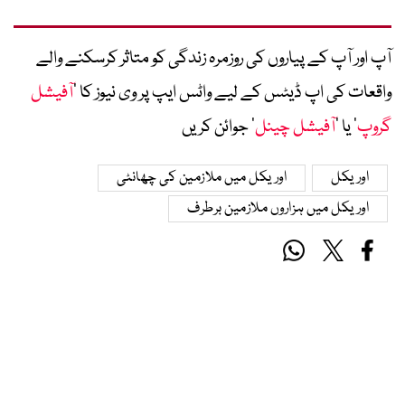
آپ اور آپ کے پیاروں کی روزمرہ زندگی کو متاثر کرسکنے والے
واقعات کی اپ ڈیٹس کے لیے واٹس ایپ پر وی نیوز کا ’
آفیشل
گروپ
‘ یا ’
آفیشل چینل
‘ جوائن کریں
اوریکل
اوریکل میں ملازمین کی چھانٹی
اوریکل میں ہزاروں ملازمین برطرف