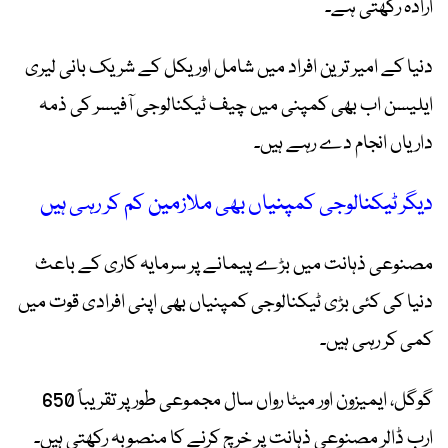
ارادہ رکھتی ہے۔
دنیا کے امیر ترین افراد میں شامل اوریکل کے شریک بانی لیری
ایلیسن اب بھی کمپنی میں چیف ٹیکنالوجی آفیسر کی ذمہ
داریاں انجام دے رہے ہیں۔
دیگر ٹیکنالوجی کمپنیاں بھی ملازمین کم کر رہی ہیں
مصنوعی ذہانت میں بڑے پیمانے پر سرمایہ کاری کے باعث
دنیا کی کئی بڑی ٹیکنالوجی کمپنیاں بھی اپنی افرادی قوت میں
کمی کر رہی ہیں۔
گوگل، ایمیزون اور میٹا رواں سال مجموعی طور پر تقریباً 650
ارب ڈالر مصنوعی ذہانت پر خرچ کرنے کا منصوبہ رکھتی ہیں۔