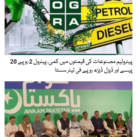
پیٹرولیم مصنوعات کی قیمتوں میں کمی، پیٹرول 2 روپے 20
پیسے اور ڈیزل ڈیڑھ روپے فی لیٹر سستا