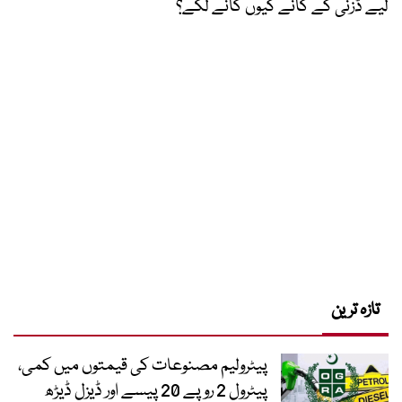
لیے ڈزنی کے گانے کیوں گانے لگے؟
تازہ ترین
پیٹرولیم مصنوعات کی قیمتوں میں کمی،
پیٹرول 2 روپے 20 پیسے اور ڈیزل ڈیڑھ