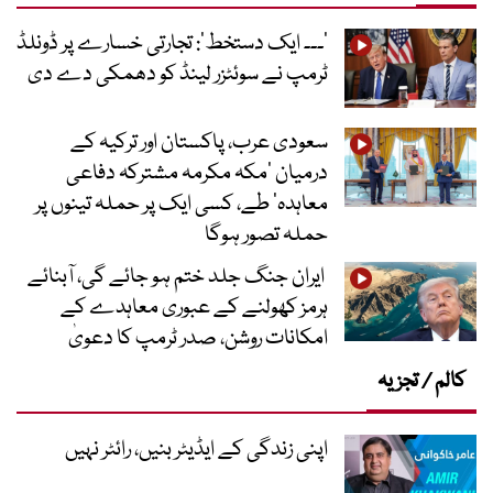
’۔۔۔ ایک دستخط‘: تجارتی خسارے پر ڈونلڈ
ٹرمپ نے سوئٹزر لینڈ کو دھمکی دے دی
سعودی عرب، پاکستان اور ترکیہ کے
درمیان ’مکہ مکرمہ مشترکہ دفاعی
معاہدہ‘ طے، کسی ایک پر حملہ تینوں پر
حملہ تصور ہوگا
ایران جنگ جلد ختم ہو جائے گی، آبنائے
ہرمز کھولنے کے عبوری معاہدے کے
امکانات روشن، صدر ٹرمپ کا دعویٰ
کالم / تجزیہ
اپنی زندگی کے ایڈیٹر بنیں، رائٹر نہیں