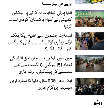
روپے فی لیٹر سستا
انٹرا پارٹی انتخابات نہ کرانے پر الیکشن
کمیشن نے ’عوام پاکستان‘ کو ڈی لسٹ
کردیا
اسمارٹ چشموں سے خفیہ ریکارڈنگ:
لوگ ویڈیو رکوانے کے لیے ڈزنی کے گانے
کیوں گانے لگے؟
مون سون بارشوں سے جاں بحق افراد کی
تعداد 151 ہوگئی، 8 اگست سے نئے
سلسلے کی پیشگوئی، الرٹ جاری
ایک دھن 639 سال، دنیا کا منفرد ترین
موسیقی پروگرام جاری
ویڈیو