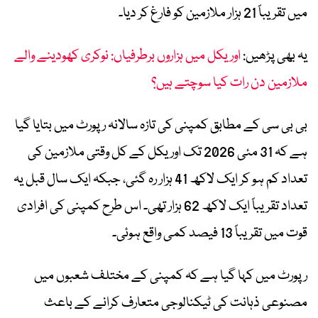
میں تقریباً 21 ہزار ملازمین کو فارغ کر دیا۔
یہ بھی پڑھیں:
اوریکل میں ہزاروں برطرفیاں: نوکری کھودینے والے
ملازمین دن رات کیا سوچتے ہیں؟
بی بی سی کے مطابق کمپنی کی تازہ سالانہ رپورٹ میں بتایا گیا
ہے کہ 31 مئی 2026 تک اوریکل کے کل وقتی ملازمین کی
تعداد کم ہو کر ایک لاکھ 41 ہزار رہ گئی، جبکہ ایک سال قبل یہ
تعداد تقریباً ایک لاکھ 62 ہزار تھی۔ اس طرح کمپنی کی افرادی
قوت میں تقریباً 13 فیصد کمی واقع ہوئی۔
رپورٹ میں کہا گیا ہے کہ کمپنی کے مختلف شعبوں میں
مصنوعی ذہانت کی ٹیکنالوجی متعارف کرانے کے باعث