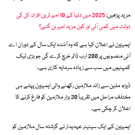
مزید پڑھیں:
2025 میں دنیا کے 10 امیر ترین افراد: کن کی
دولت میں کمی آئی اور کون مزید امیر بن گئے؟
ایمیزون نے اعلان کیا ہے کہ وہ آئندہ ایک سال کے دوران اے
آئی منصوبوں پر 200 ارب ڈالر خرچ کرے گی جو بڑی ٹیک
کمپنیوں میں سب سے زیادہ سرمایہ کاری ہے۔
ڈیڑھ ملین سے زائد ملازمین رکھنے والی ایمیزون پہلے ہی
مختلف مراحل میں تقریباً 30 ہزار ملازمین کو فارغ کرنے کا
اعلان کر چکی ہے۔
ایمیزون کے ایک سینیئر عہدیدار نے گزشتہ سال ملازمین کو