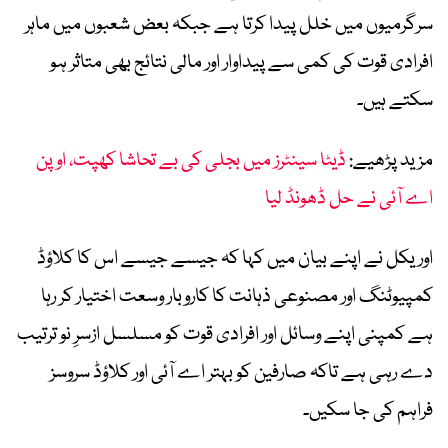
سرگرمیوں میں خلل پیدا کرتا ہے جبکہ بعض شعبوں میں ماہر
افرادی قوت کی کمی سے پیداوار اور مالی نتائج بھی متاثر ہو
سکتے ہیں۔
مزید پڑھیے:
ڈیٹا سینٹرز میں بجلی کی بے تحاشا کھپت، اوپن
اے آئی نے حل ڈھونڈ لیا
اوریکل نے اپنے بیان میں کہا کہ جیسے جیسے اس کا کلاؤڈ
کمپیوٹنگ اور مصنوعی ذہانت کا کاروبار وسعت اختیار کر رہا
ہے کمپنی اپنے وسائل اور افرادی قوت کو مسلسل ازسرِ نو ترتیب
دے رہی ہے تاکہ صارفین کو بہتر اے آئی اور کلاؤڈ سروسز
فراہم کی جا سکیں۔