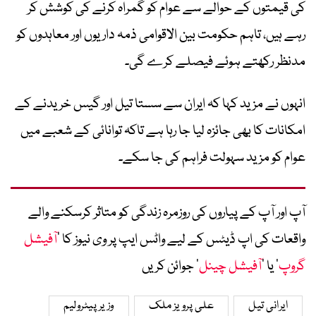
کی قیمتوں کے حوالے سے عوام کو گمراہ کرنے کی کوشش کر
رہے ہیں، تاہم حکومت بین الاقوامی ذمہ داریوں اور معاہدوں کو
مدنظر رکھتے ہوئے فیصلے کرے گی۔
انہوں نے مزید کہا کہ ایران سے سستا تیل اور گیس خریدنے کے
امکانات کا بھی جائزہ لیا جا رہا ہے تاکہ توانائی کے شعبے میں
عوام کو مزید سہولت فراہم کی جا سکے۔
آپ اور آپ کے پیاروں کی روزمرہ زندگی کو متاثر کرسکنے والے
واقعات کی اپ ڈیٹس کے لیے واٹس ایپ پر وی نیوز کا ’
آفیشل
گروپ
‘ یا ’
آفیشل چینل
‘ جوائن کریں
ایرانی تیل
علی پرویز ملک
وزیر پیٹرولیم