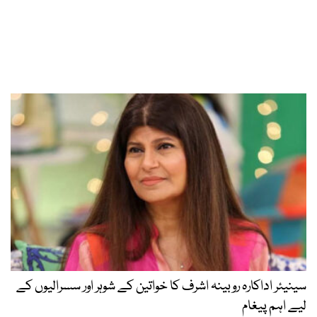
سینیئر اداکارہ روبینہ اشرف کا خواتین کے شوہر اور سسرالیوں کے
لیے اہم پیغام