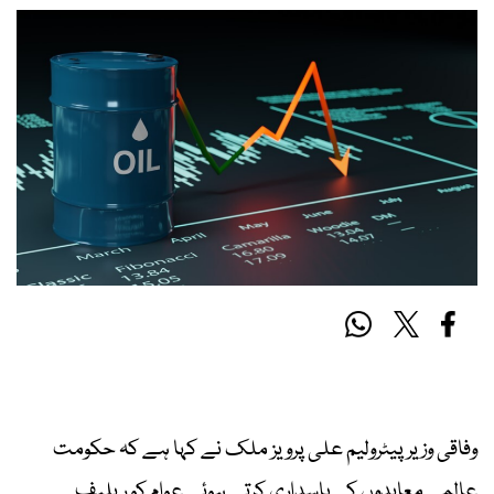
وفاقی وزیر پیٹرولیم علی پرویز ملک نے کہا ہے کہ حکومت
عالمی معاہدوں کی پاسداری کرتے ہوئے عوام کو ریلیف