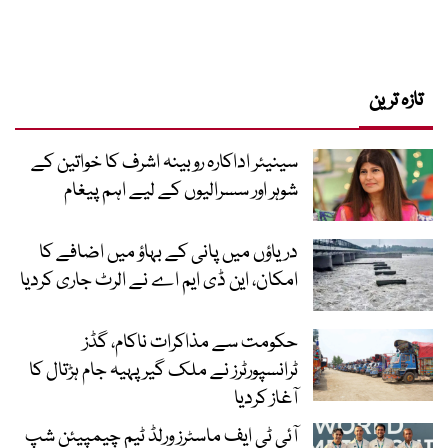
تازہ ترین
سینیئر اداکارہ روبینہ اشرف کا خواتین کے
شوہر اور سسرالیوں کے لیے اہم پیغام
دریاؤں میں پانی کے بہاؤ میں اضافے کا
امکان، این ڈی ایم اے نے الرٹ جاری کردیا
حکومت سے مذاکرات ناکام، گڈز
ٹرانسپورٹرز نے ملک گیر پہیہ جام ہڑتال کا
آغاز کردیا
آئی ٹی ایف ماسٹرز ورلڈ ٹیم چیمپیئن شپ