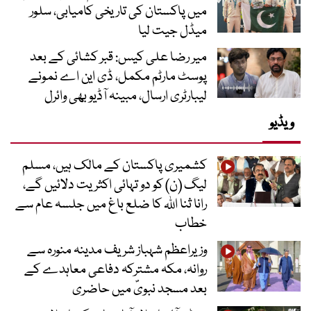
میں پاکستان کی تاریخی کامیابی، سلور
میڈل جیت لیا
میر رضا علی کیس: قبر کشائی کے بعد
پوسٹ مارٹم مکمل، ڈی این اے نمونے
لیبارٹری ارسال، مبینہ آڈیو بھی وائرل
ویڈیو
کشمیری پاکستان کے مالک ہیں، مسلم
لیگ (ن) کو دو تہائی اکثریت دلائیں گے،
رانا ثنا اللہ کا ضلع باغ میں جلسہ عام سے
خطاب
وزیراعظم شہباز شریف مدینہ منورہ سے
روانہ، مکہ مشترکہ دفاعی معاہدے کے
بعد مسجد نبویؐ میں حاضری