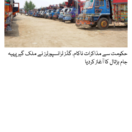
حکومت سے مذاکرات ناکام، گڈز ٹرانسپورٹرز نے ملک گیر پہیہ
جام ہڑتال کا آغاز کردیا