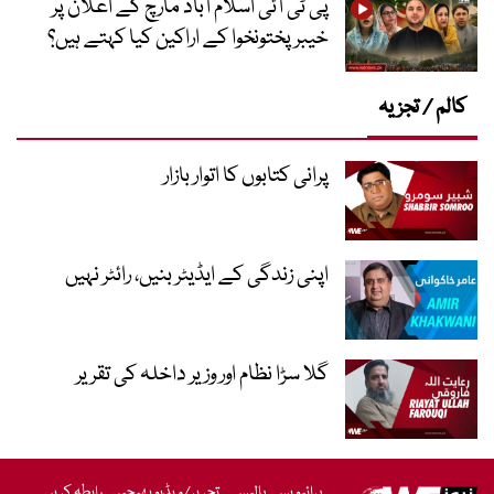
پی ٹی آئی اسلام آباد مارچ کے اعلان پر
خیبر پختونخوا کے اراکین کیا کہتے ہیں؟
کالم / تجزیہ
پرانی کتابوں کا اتوار بازار
اپنی زندگی کے ایڈیٹر بنیں، رائٹر نہیں
گلا سڑا نظام اور وزیر داخلہ کی تقریر
پرائیویسی پالیسی
تحریر/ویڈیو بھیجیں
رابطہ کریں