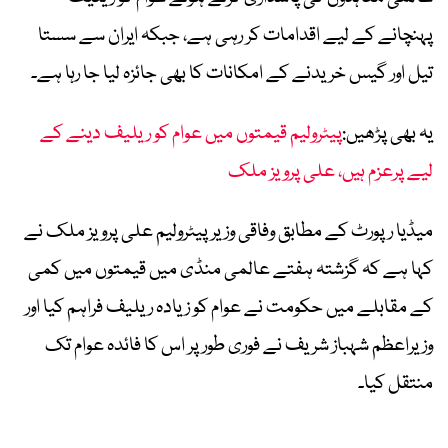
پہنچانے کے لیے اقدامات کر رہی ہے، جبکہ ایران سے سستا
تیل اور گیس خریدنے کے امکانات کا بھی جائزہ لیا جا رہا ہے۔
یہ بھی پڑھیں:
پیٹرولیم قیمتوں میں عوام کو ریلیف دینے کے
لیے پرعزم ہیں، علی پرویز ملک
میڈیا رپورٹ کے مطابق وفاقی وزیر پیٹرولیم علی پرویز ملک نے
کہا ہے کہ گزشتہ ہفتے عالمی منڈی میں قیمتوں میں کمی
کے مقابلے میں حکومت نے عوام کو زیادہ ریلیف فراہم کیا اور
وزیراعظم شہباز شریف نے فوری طور پر اس کا فائدہ عوام تک
منتقل کیا۔