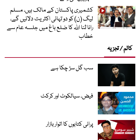
کشمیری پاکستان کے مالک ہیں، مسلم
لیگ (ن) کو دو تہائی اکثریت دلائیں گے،
رانا ثنا اللہ کا ضلع باغ میں جلسہ عام سے
خطاب
کالم / تجزیہ
سب گل سڑ چکا ہے
فیض، سیالکوٹ اور کرکٹ
پرانی کتابوں کا اتوار بازار