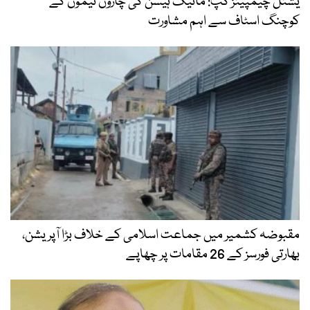
یشنل چیمپینز کپ: مائیک ہیسن کی چاروں ٹیموں کے
کوچنگ اسٹاف سے اہم مشاورت
مقبوضہ کشمیر میں جماعت اسلامی کے خلاف بڑا آپریشن،
بھارتی فورسز کے 26 مقامات پر چھاپے