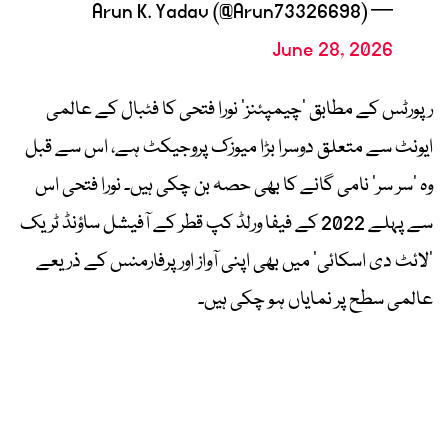
— Arun K. Yadav (@Arun73326698)
June 28, 2026
رپورٹس کے مطابق ’چیمپئنز‘ نورا فتحی کا فٹبال کے عالمی
ایونٹ سے متعلق دوسرا بڑا میوزک پروجیکٹ ہے، اس سے قبل
وہ ’سر سر‘ نامی گانے کا بھی حصہ بن چکی ہیں۔ نورا فتحی اس
سے پہلے 2022 کے فیفا ورلڈ کپ قطر کے آفیشل ساؤنڈ ٹریک
’لائٹ دی اسکائی‘ میں بھی اپنی آواز اور پرفارمنس کے ذریعے
عالمی سطح پر نمایاں ہو چکی ہیں۔