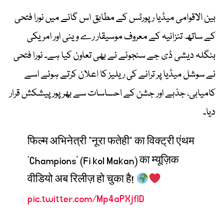
بین الاقوامی میڈیا رپورٹس کے مطابق اس گانے میں نورا فتحی
کے ساتھ تنزانیہ کے معروف موسیقار رے وینی اور امریکی
بنگلہ دیشی ڈی جے سنجوئے نے بھی تعاون کیا ہے۔ نورا فتحی
نے سوشل میڈیا پر ترانے کی ریلیز کا اعلان کرتے ہوئے اسے
کامیابی، جذبے اور جشن کے احساسات سے بھرپور پیشکش قرار
دیا۔
फिल्म अभिनेत्री "नूरा फतेही" का विक्ट्री एंथम
'Champions' (Fi kol Makan) का म्यूज़िक
वीडियो अब रिलीज़ हो चुका है!
pic.twitter.com/Mp4aPXjflD