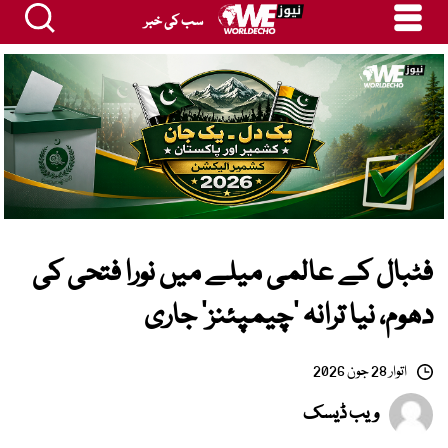
سب کی خبر
فٹبال کے عالمی میلے میں نورا فتحی کی
دھوم، نیا ترانہ ’چیمپئنز‘ جاری
اتوار 28 جون 2026
ویب ڈیسک