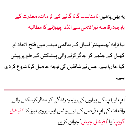
یہ بھی پڑھیں:
نامناسب گانا گانے کے الزامات، معذرت کے
باوجود رقاصہ نورا فتحی سے انڈیا چھوڑنے کا مطالبہ
نیا ترانہ ’چیمپئنز‘ فٹبال کے عالمی میلے میں فتح، اتحاد اور
کھیل کے جذبے کو اجاگر کرنے والی پیشکش کے طور پر پیش
کیا جا رہا ہے، جس نے شائقین کی توجہ حاصل کرنا شروع کر دی
ہے۔
آپ اور آپ کے پیاروں کی روزمرہ زندگی کو متاثر کرسکنے والے
واقعات کی اپ ڈیٹس کے لیے واٹس ایپ پر وی نیوز کا ’
آفیشل
گروپ
‘ یا ’
آفیشل چینل
‘ جوائن کریں