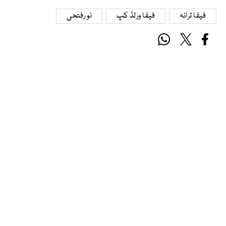
فیفا ترانہ
فیفا ورلڈ کپ
نو رفتحی