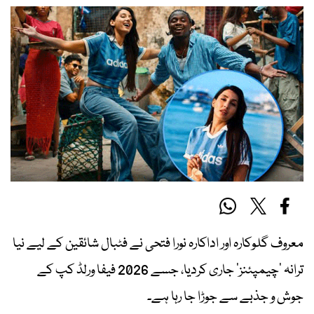
معروف گلوکارہ اور اداکارہ نورا فتحی نے فٹبال شائقین کے لیے نیا
ترانہ ’چیمپئنز‘ جاری کردیا، جسے 2026 فیفا ورلڈ کپ کے
جوش و جذبے سے جوڑا جا رہا ہے۔