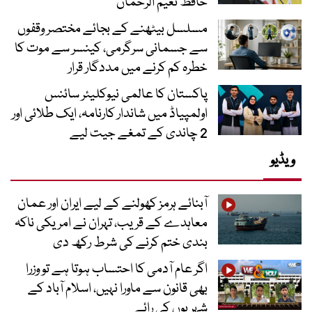
حافظ نعیم الرحمان
مسلسل بیٹھنے کے بجائے مختصر وقفوں
سے جسمانی سرگرمی، کینسر سے موت کا
خطرہ کم کرنے میں مددگار قرار
پاکستان کا عالمی نیوکلیئر سائنس
اولمپیاڈ میں شاندار کارنامہ، ایک طلائی اور
2 چاندی کے تمغے جیت لیے
ویڈیو
آبنائے ہرمز کھولنے کے لیے ایران اور عمان
معاہدے کے قریب، تہران نے امریکی ناکہ
بندی ختم کرنے کی شرط رکھ دی
اگر عام آدمی کا احتساب ہوتا ہے تو وزرا
بھی قانون سے ماورا نہیں، اسلام آباد کے
شہریوں کی رائے