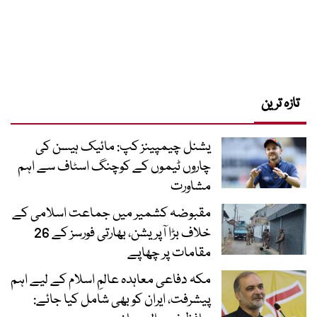
تازہ ترین
یشنل چیمپینز کپ: مائیک ہیسن کی
چاروں ٹیموں کے کوچنگ اسٹاف سے اہم
مشاورت
مقبوضہ کشمیر میں جماعت اسلامی کے
خلاف بڑا آپریشن، بھارتی فورسز کے 26
مقامات پر چھاپے
مکہ دفاعی معاہدہ عالمِ اسلام کے لیے اہم
پیشرفت، ایران کو بھی شامل کیا جائے: