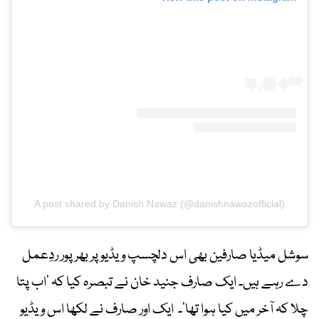
A post shared by Danish Nawaz (@danishnawazofficial)
سوشل میڈیا صارفین بھی اس دلچسپ ویڈیو پر بھرپور ردِعمل
دے رہے ہیں۔ ایک صارف جنید خان نے تبصرہ کیا کہ ’اب پتا
چلا کہ آخر میں کیا ہوا تھا‘۔ ایک اور صارف نے لکھا اس ویڈیو