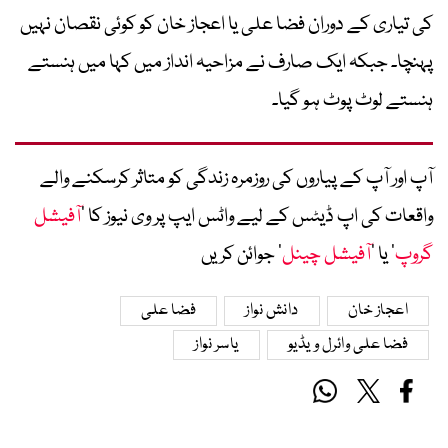
کی تیاری کے دوران فضا علی یا اعجاز خان کو کوئی نقصان نہیں
پہنچا۔ جبکہ ایک صارف نے مزاحیہ انداز میں کہا میں ہنستے
ہنستے لوٹ پوٹ ہو گیا۔
آپ اور آپ کے پیاروں کی روزمرہ زندگی کو متاثر کرسکنے والے
واقعات کی اپ ڈیٹس کے لیے واٹس ایپ پر وی نیوز کا ’
آفیشل
گروپ
‘ یا ’
آفیشل چینل
‘ جوائن کریں
اعجاز خان
دانش نواز
فضا علی
فضا علی وائرل ویڈیو
یاسر نواز