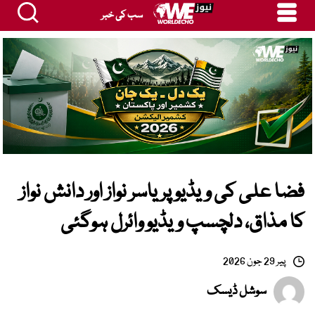
سب کی خبر
فضا علی کی ویڈیو پر یاسر نواز اور دانش نواز
کا مذاق، دلچسپ ویڈیو وائرل ہوگئی
پیر 29 جون 2026
سوشل ڈیسک