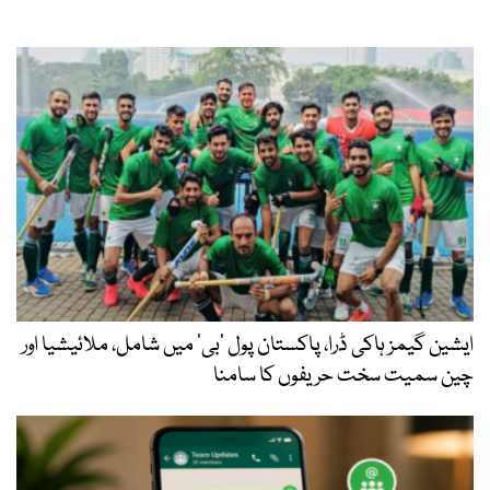
ایشین گیمز ہاکی ڈرا، پاکستان پول ’بی‘ میں شامل، ملائیشیا اور
چین سمیت سخت حریفوں کا سامنا