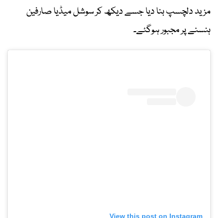
مزید دلچسپ بنا دیا جسے دیکھ کر سوشل میڈیا صارفین
ہنسنے پر مجبور ہوگئے۔
View this post on Instagram