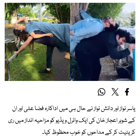
یاسر نواز اور دانش نواز نے حال ہی میں اداکارہ فضا علی اور ان
کے شوہر اعجاز خان کی ایک وائرل ویڈیو کو مزاحیہ انداز میں ری
کریئیٹ کر کے مداحوں کو خوب محظوظ کیا۔