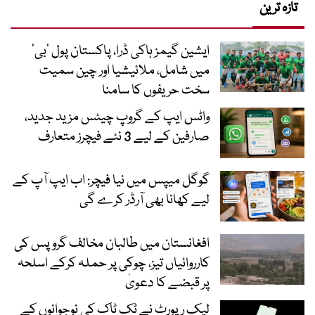
تازہ ترین
ایشین گیمز ہاکی ڈرا، پاکستان پول ’بی‘
میں شامل، ملائیشیا اور چین سمیت
سخت حریفوں کا سامنا
واٹس ایپ کے گروپ چیٹس مزید جدید،
صارفین کے لیے 3 نئے فیچرز متعارف
گوگل میپس میں نیا فیچر: اب ایپ آپ کے
لیے کھانا بھی آرڈر کرے گی
افغانستان میں طالبان مخالف گروپس کی
کارروائیاں تیز، چوکی پر حملہ کرکے اسلحہ
پر قبضے کا دعویٰ
لیک رپورٹ نے ٹک ٹاک کی نوجوانوں کے