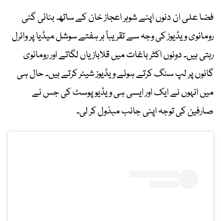
فضا علی ان دنوں اپنے شوہر اعجاز خان کے ساتھ بنائی گئی
رومانوی ویڈیوز کی وجہ سے تقریباً ہر ہفتے سوشل میڈیا پر وائرل
رہتی ہیں۔ دونوں اکثر باغات میں قلابازیاں لگاتے اور رومانوی
گانوں پر لپ سنگ کرتے ہوئے ویڈیوز شیئر کرتے ہیں۔ حال ہی
میں انہوں نے ایک اور ایسی ہی ویڈیو پوسٹ کی جس نے
صارفین کی توجہ اپنی جانب مبذول کر لی۔