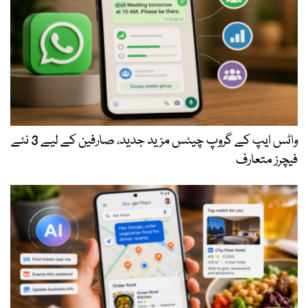
واٹس ایپ کے گروپ چیٹس مزید جدید، صارفین کے لیے 3 نئے
فیچرز متعارف