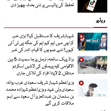
تحفظ کی پالیسی پر نئی بحث چھیڑ دی
ویڈیو
شہبازشریف کا مستقبل کیا؟ بڑی خبر،
کراچی میں ایم کیو ایم کی جگہ پی ٹی آئی
کیوں؟ نئے صوبوں کا قیام، اندر کی خبر
براڈ پیک سانحہ: نرمل پرجا سمیت 5 بین
الاقوامی کوہ پیماؤں کی لاشیں اسکردو
منتقل، 2 لاپتا افراد کی تلاش جاری
وزیراعظم شہباز شریف سعودی عرب روانہ،
سعودی ولی عہد و وزیراعظم شہزادہ محمد
بن سلمان بن عبدالعزیز آل سعود سے اہم
ملاقات کریں گے