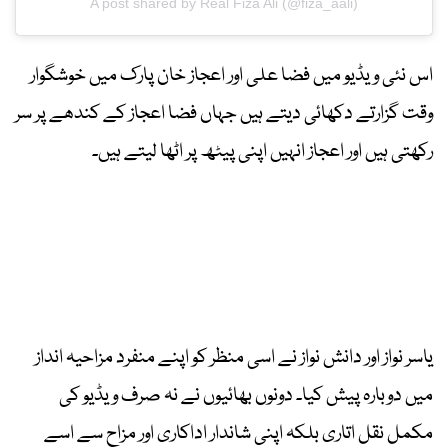
A post shared by Real Fiza Ali (@fiza_aali)
اس نئی ویڈیو میں فضا علی اور اعجاز خان پارک میں خوشگوار
وقت گزارتے دکھائی دیتے ہیں جہاں فضا اعجاز کے کندھے پر سر
رکھتی ہیں اور اعجاز انہیں اپنی پیٹھ پر اٹھا لیتے ہیں۔
یاسر نواز اور دانش نواز نے اسی منظر کو اپنے منفرد مزاحیہ انداز
میں دوبارہ پیش کیا۔ دونوں بھائیوں نے نہ صرف ویڈیو کی
مکمل نقل اتاری بلکہ اپنی شاندار اداکاری اور مزاح سے اسے