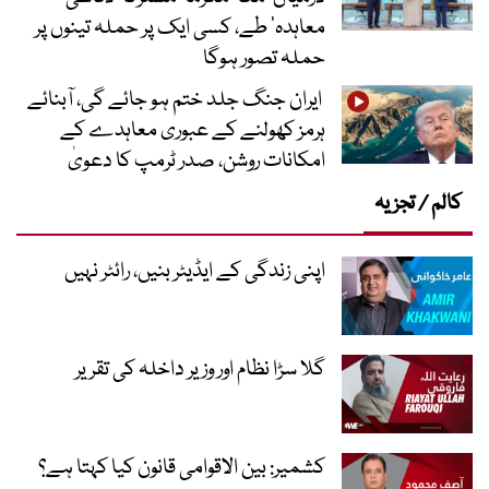
معاہدہ‘ طے، کسی ایک پر حملہ تینوں پر
حملہ تصور ہوگا
ایران جنگ جلد ختم ہو جائے گی، آبنائے
ہرمز کھولنے کے عبوری معاہدے کے
امکانات روشن، صدر ٹرمپ کا دعویٰ
کالم / تجزیہ
اپنی زندگی کے ایڈیٹر بنیں، رائٹر نہیں
گلا سڑا نظام اور وزیر داخلہ کی تقریر
کشمیر: بین الاقوامی قانون کیا کہتا ہے؟