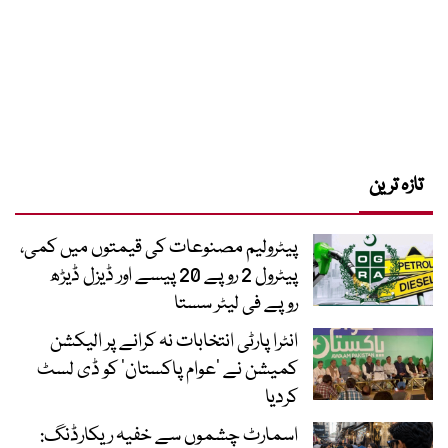
تازہ ترین
پیٹرولیم مصنوعات کی قیمتوں میں کمی،
پیٹرول 2 روپے 20 پیسے اور ڈیزل ڈیڑھ
روپے فی لیٹر سستا
انٹرا پارٹی انتخابات نہ کرانے پر الیکشن
کمیشن نے ’عوام پاکستان‘ کو ڈی لسٹ
کردیا
اسمارٹ چشموں سے خفیہ ریکارڈنگ: