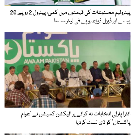
پیٹرولیم مصنوعات کی قیمتوں میں کمی، پیٹرول 2 روپے 20
پیسے اور ڈیزل ڈیڑھ روپے فی لیٹر سستا
انٹرا پارٹی انتخابات نہ کرانے پر الیکشن کمیشن نے ’عوام
پاکستان‘ کو ڈی لسٹ کردیا