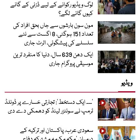
لوگ ویڈیو رکوانے کے لیے ڈزنی کے گانے
کیوں گانے لگے؟
مون سون بارشوں سے جاں بحق افراد کی
تعداد 151 ہوگئی، 8 اگست سے نئے
سلسلے کی پیشگوئی، الرٹ جاری
ایک دھن 639 سال، دنیا کا منفرد ترین
موسیقی پروگرام جاری
ویڈیو
’۔۔۔ ایک دستخط‘: تجارتی خسارے پر ڈونلڈ
ٹرمپ نے سوئٹزر لینڈ کو دھمکی دے دی
سعودی عرب، پاکستان اور ترکیہ کے
درمیان ’مکہ مکرمہ مشترکہ دفاعی