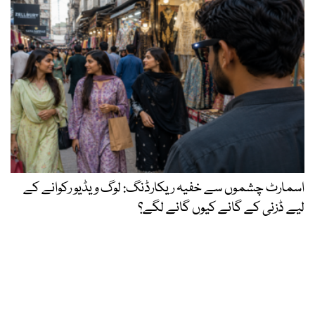
اسمارٹ چشموں سے خفیہ ریکارڈنگ: لوگ ویڈیو رکوانے کے
لیے ڈزنی کے گانے کیوں گانے لگے؟