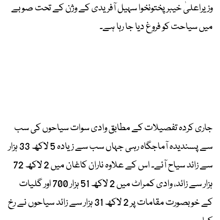
وزیراعلیٰ خیبرپختونخوا سہیل آفریدی کے وژن کے تحت صوبے
میں سیاحت کو فروغ دیا جا رہا ہے۔
جاری کردہ تفصیلات کے مطابق وادی سوات سیاحوں کی سب
سے پسندیدہ آماجگاہ رہی جہاں سب سے زیادہ 5 لاکھ 33 ہزار
سے زائد سیاح آئے۔ اس کے علاوہ ناران کاغان میں 2 لاکھ 72
ہزار سے زائد، وادی کمراٹ میں 2 لاکھ 51 ہزار 700 اور گلیات
کے خوبصورت مقامات پر 2 لاکھ 31 ہزار سے زائد سیاحوں نے رخ