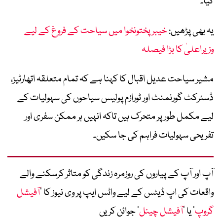
کیا۔
یہ بھی پڑھیں:
خیبرپختونخوا میں سیاحت کے فروغ کے لیے
وزیراعلیٰ کا بڑا فیصلہ
مشیر سیاحت عدیل اقبال کا کہنا ہے کہ تمام متعلقہ اتھارٹیز،
ڈسٹرکٹ گورنمنٹ اور ٹورازم پولیس سیاحوں کی سہولیات کے
لیے مکمل طور پر متحرک ہیں تاکہ انہیں ہر ممکن سفری اور
تفریحی سہولیات فراہم کی جا سکیں۔
آپ اور آپ کے پیاروں کی روزمرہ زندگی کو متاثر کرسکنے والے
واقعات کی اپ ڈیٹس کے لیے واٹس ایپ پر وی نیوز کا ’
آفیشل
گروپ
‘ یا ’
آفیشل چینل
‘ جوائن کریں