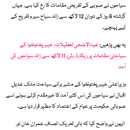
سیاحوں نے صوبے کے تفریحی مقامات کا رخ کیا ہے، جہاں
گزشتہ 6 روز کے دوران 12 لاکھ سے زائد سیاح سیر و تفریح کے
لیے پہنچے۔
یہ بھی پڑھیں:
عیدالاضحی تعطیلات: خیبرپختونخوا کے
سیاحتی مقامات پر ریکارڈ رش، 11 لاکھ سے زائد سیاحوں کی
آمد
وزیراعلیٰ خیبرپختونخوا کے مشیر برائے سیاحت ملک عدیل
اقبال نے سیاحوں کی اس کثیر آمد کا خیرمقدم کرتے ہوئے اسے
صوبائی حکومت پر عوام کے اعتماد کا مظہر قرار دیا ہے۔
انہوں نے واضح کیا کہ بانی تحریک انصاف عمران خان اور