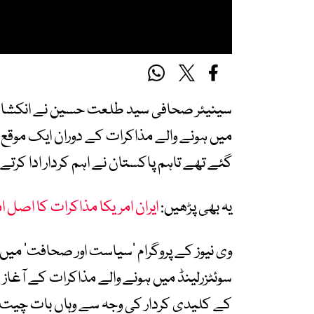
سینیئر صحافی سید طلعت حسین نے انکشاف کیا
میں ہونے والے مذاکرات کے دوران ایک موقع
گئے تھے تاہم پاکستان نے اہم کردار ادا کرت
یہ بھی پڑھیں:
ایران امریکا مذاکرات کا اصل امتحان شروع، اگلے 0
وی نیوز کے پروگرام ’سیاست اور صحافت‘ می
سوئٹزرلینڈ میں ہونے والے مذاکرات کے آغاز 
کے کلیدی کردار کی وجہ سے وہاں بات چیت