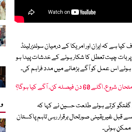
 ہے کہ ایران اور امریکا کے درمیان سوئٹزرلینڈ
 پر بات چیت تعطل کا شکار ہونے کے خدشات پیدا ہو
ے ہوئے اس عمل کو آگے بڑھانے میں مدد فراہم کی۔
6 دن فیصلہ کن، آگے کیا ہوگا؟
وی
ں گفتگو کرتے ہوئے طلعت حسین نے کہا کہ
سے قبل غیر یقینی صورتحال برقرار رہی تاہم پاکستان
 ممکن ہوئی۔