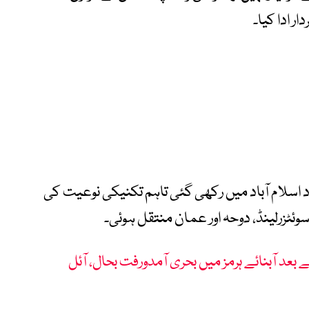
ر ادا کیا۔
اد اسلام آباد میں رکھی گئی تاہم تکنیکی نوعیت کی
زرلینڈ، دوحہ اور عمان منتقل ہوئی۔
 بعد آبنائے ہرمز میں بحری آمدورفت بحال، آئل