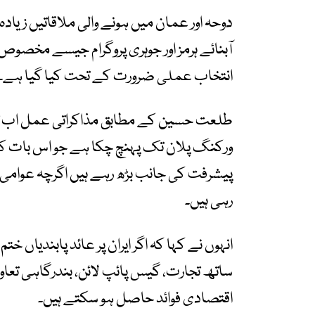
دوحہ اور عمان میں ہونے والی ملاقاتیں زیادہ 
آبنائے ہرمز اور جوہری پروگرام جیسے مخص
انتخاب عملی ضرورت کے تحت کیا گیا ہے۔
طلعت حسین کے مطابق مذاکراتی عمل اب تک
ورکنگ پلان تک پہنچ چکا ہے جو اس بات کی
پیشرفت کی جانب بڑھ رہے ہیں اگرچہ عوامی 
رہی ہیں۔
انہوں نے کہا کہ اگر ایران پر عائد پابندیاں خت
ساتھ تجارت، گیس پائپ لائن، بندرگاہی تعاون
اقتصادی فوائد حاصل ہو سکتے ہیں۔