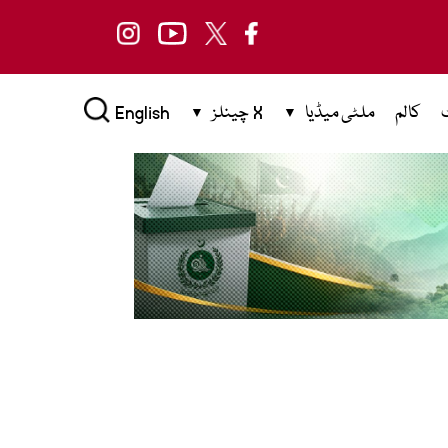
کالم
ملٹی میڈیا
X چینلز
English