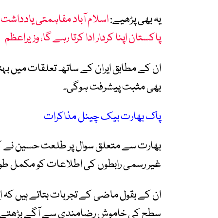
یہ بھی پڑھیے:
اسلام آباد مفاہمتی یادداشت ب
پاکستان اپنا کردار ادا کرتا رہے گا، وزیراعظم
ان کے مطابق ایران کے ساتھ تعلقات میں بہ
بھی مثبت پیشرفت ہوگی۔
پاک بھارت بیک چینل مذاکرات
بھارت سے متعلق سوال پر طلعت حسین نے کہا
غیر رسمی رابطوں کی اطلاعات کو مکمل طور پر
سطح کی خاموش رضامندی سے آگے بڑھتے ہی