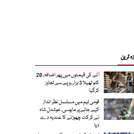
زہ ترین
آٹے کی قیمتوں میں پھر اضافہ، 20
کلو تھیلا 3 ہزار روپے سے تجاوز
کرگیا
قومی ٹیم میں مسلسل نظر انداز
کیے جانے پر مایوسی، خوشدل شاہ
نے کرکٹ چھوڑنے کا عندیہ دے
دیا