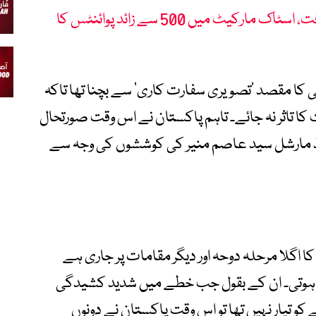
ایران امریکا مذاکرات میں پیشرفت، اسٹاک مارکیٹ میں 500 سے زائد پوائنٹس کا
ا مقصد ’تصویری سفارت کاری‘ سے بچنا تھا تاکہ
 تاثر نہ جائے۔ تاہم پاکستان نے اس وقت صورتحال
فیلڈ مارشل سید عاصم منیر کی کوششوں کی وجہ سے
 اگلا مرحلہ دوحہ اور دیگر مقامات پر جاری ہے
ں ہوتی۔ ان کے بقول جب خطے میں شدید کشیدگی
کو تیار نہیں تھا تو اس وقت پاکستان نے دونوں