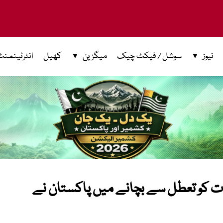
نیوز
سوشل / فیکٹ چیک
میگزین
کھیل
انٹرٹینمنٹ
رات کو تعطل سے بچانے میں پاکستان نے