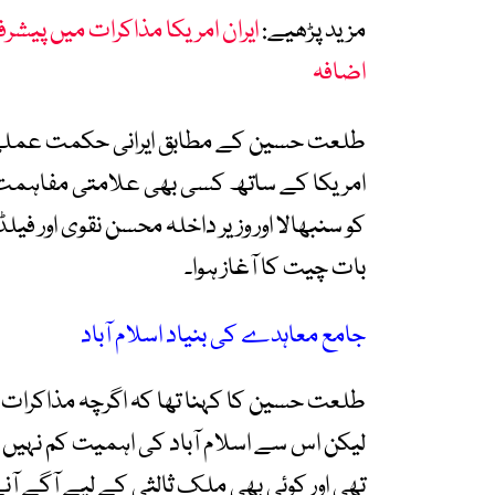
مزید پڑھیے:
اضافہ
طلعت حسین کے مطابق ایرانی حکمت عملی ک
امریکا کے ساتھ کسی بھی علامتی مفاہمت کا
کو سنبھالا اور وزیر داخلہ محسن نقوی اور 
بات چیت کا آغاز ہوا۔
جامع معاہدے کی بنیاد اسلام آباد
طلعت حسین کا کہنا تھا کہ اگرچہ مذاکرات کا
لیکن اس سے اسلام آباد کی اہمیت کم نہی
تھی اور کوئی بھی ملک ثالثی کے لیے آگے آنے 