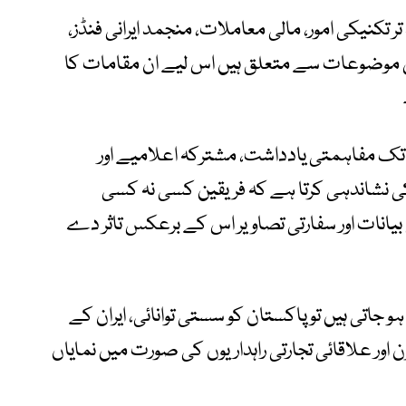
تر تکنیکی امور، مالی معاملات، منجمد ایرانی فنڈز،
وص موضوعات سے متعلق ہیں اس لیے ان مقامات کا
 مفاہمتی یادداشت، مشترکہ اعلامیے اور
 نشاندہی کرتا ہے کہ فریقین کسی نہ کسی
بیانات اور سفارتی تصاویر اس کے برعکس تاثر دے
م ہو جاتی ہیں تو پاکستان کو سستی توانائی، ایران کے
 اور علاقائی تجارتی راہداریوں کی صورت میں نمایاں