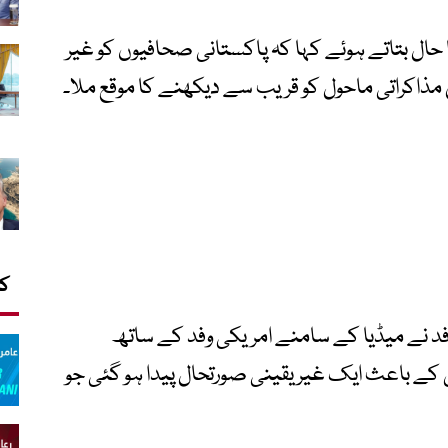
ا حال بتاتے ہوئے کہا کہ پاکستانی صحافیوں کو غیر
ذاکراتی ماحول کو قریب سے دیکھنے کا موقع ملا۔
کا
 وفد نے میڈیا کے سامنے امریکی وفد کے ساتھ
ے باعث ایک غیر یقینی صورتحال پیدا ہو گئی جو