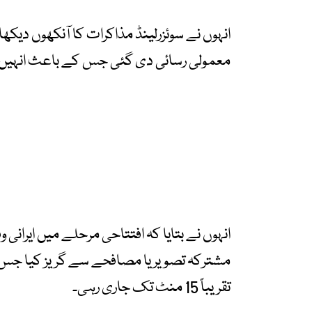
انہوں نے سوئزرلینڈ مذاکرات کا آنکھوں دیکھ
معمولی رسائی دی گئی جس کے باعث انہیں م
انہوں نے بتایا کہ افتتاحی مرحلے میں ایرانی
مشترکہ تصویر یا مصافحے سے گریز کیا جس ک
تقریباً 15 منٹ تک جاری رہی۔