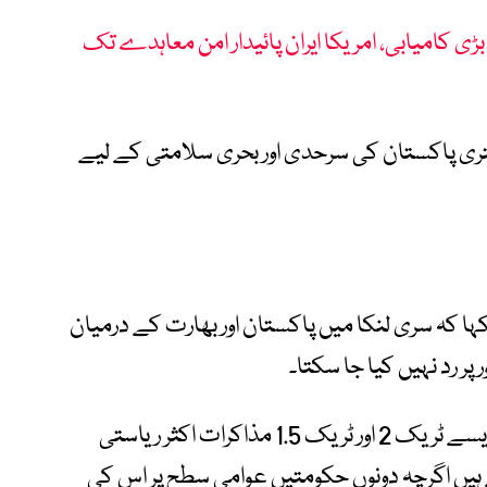
ڑی کامیابی، امریکا ایران پائیدار امن معاہدے تک
تری پاکستان کی سرحدی اور بحری سلامتی کے لیے
 کہ سری لنکا میں پاکستان اور بھارت کے درمیان
 رد نہیں کیا جا سکتا۔
ان کے بقول ماضی کے تجربات بتاتے ہیں کہ ایسے ٹریک 2 اور ٹریک 1.5 مذاکرات اکثر ریاستی
ں اگرچہ دونوں حکومتیں عوامی سطح پر اس کی