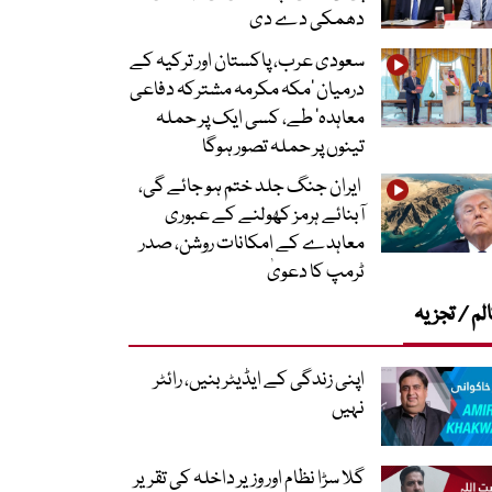
دھمکی دے دی
سعودی عرب، پاکستان اور ترکیہ کے
درمیان ’مکہ مکرمہ مشترکہ دفاعی
معاہدہ‘ طے، کسی ایک پر حملہ
تینوں پر حملہ تصور ہوگا
ایران جنگ جلد ختم ہو جائے گی،
آبنائے ہرمز کھولنے کے عبوری
معاہدے کے امکانات روشن، صدر
ٹرمپ کا دعویٰ
لم / تجزیہ
اپنی زندگی کے ایڈیٹر بنیں، رائٹر
نہیں
گلا سڑا نظام اور وزیر داخلہ کی تقریر