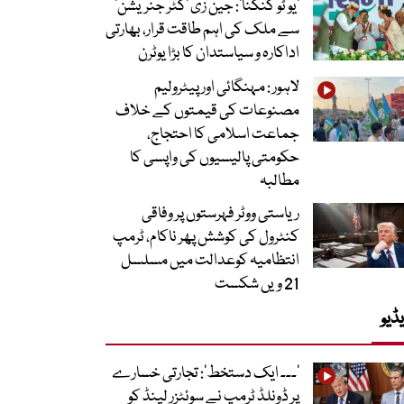
’یو ٹو کنگنا‘: جین زی ’گٹر جنریشن‘
سے ملک کی اہم طاقت قرار، بھارتی
اداکارہ و سیاستدان کا بڑا یوٹرن
لاہور : مہنگائی اور پیٹرولیم
مصنوعات کی قیمتوں کے خلاف
جماعت اسلامی کا احتجاج،
حکومتی پالیسیوں کی واپسی کا
مطالبہ
ریاستی ووٹر فہرستوں پر وفاقی
کنٹرول کی کوشش پھر ناکام، ٹرمپ
انتظامیہ کوعدالت میں مسلسل
21 ویں شکست
ڈیو
’۔۔۔ ایک دستخط‘: تجارتی خسارے
پر ڈونلڈ ٹرمپ نے سوئٹزر لینڈ کو