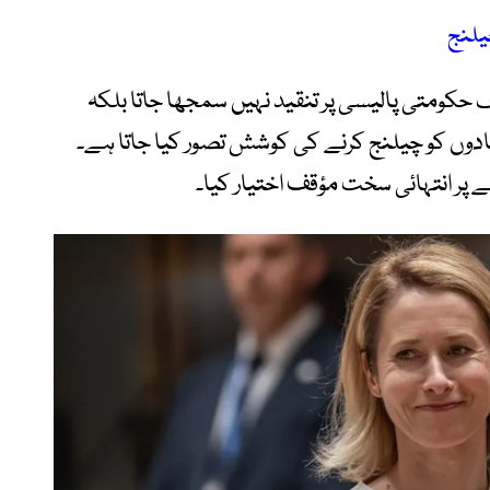
یلنج
ف حکومتی پالیسی پر تنقید نہیں سمجھا جاتا بلکہ
ادوں کو چیلنج کرنے کی کوشش تصور کیا جاتا ہے۔
 پر انتہائی سخت مؤقف اختیار کیا۔