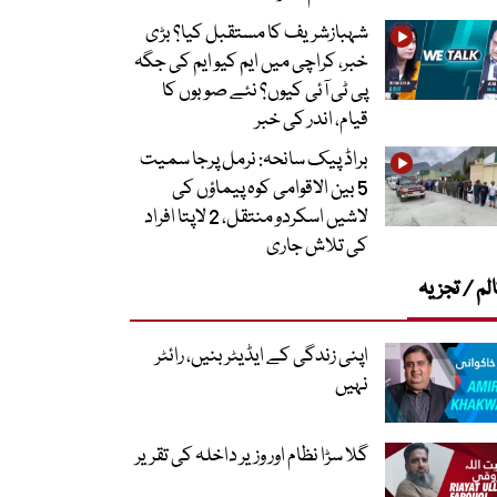
شہبازشریف کا مستقبل کیا؟ بڑی
خبر، کراچی میں ایم کیو ایم کی جگہ
پی ٹی آئی کیوں؟ نئے صوبوں کا
قیام، اندر کی خبر
براڈ پیک سانحہ: نرمل پرجا سمیت
5 بین الاقوامی کوہ پیماؤں کی
لاشیں اسکردو منتقل، 2 لاپتا افراد
کی تلاش جاری
لم / تجزیہ
اپنی زندگی کے ایڈیٹر بنیں، رائٹر
نہیں
گلا سڑا نظام اور وزیر داخلہ کی تقریر