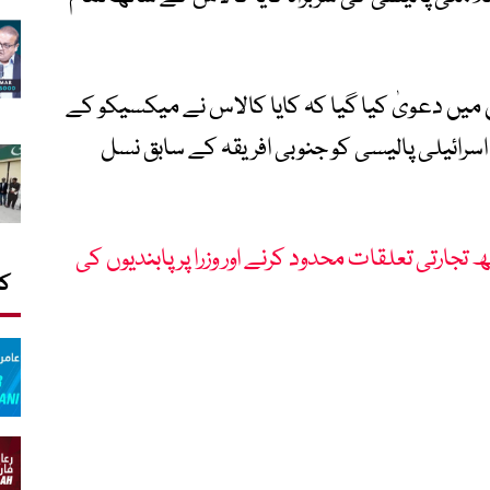
میں دعویٰ کیا گیا کہ کایا کالاس نے میکسیکو کے
ائیلی پالیسی کو جنوبی افریقہ کے سابق نسل
 تجارتی تعلقات محدود کرنے اور وزرا پر پابندیوں کی
کا