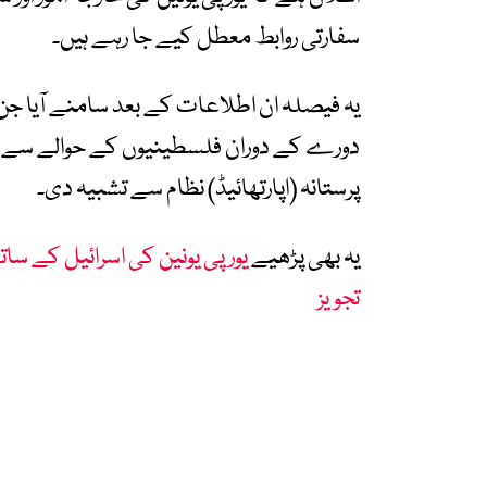
سفارتی روابط معطل کیے جا رہے ہیں۔
یہ فیصلہ ان اطلاعات کے بعد سامنے آیا جن 
دورے کے دوران فلسطینیوں کے حوالے سے اسر
پرستانہ (اپارتھائیڈ) نظام سے تشبیہ دی۔
یہ بھی پڑھیے
یورپی یونین کی اسرائیل کے ساتھ
تجویز