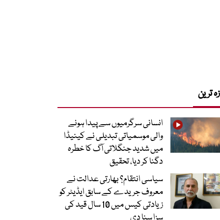
زہ ترین
انسانی سرگرمیوں سے پیدا ہونے
والی موسمیاتی تبدیلی نے کینیڈا
میں شدید جنگلاتی آگ کا خطرہ
دگنا کر دیا، تحقیق
سیاسی انتقام؟ بھارتی عدالت نے
معروف جریدے کے سابق ایڈیٹر کو
زیادتی کیس میں 10 سال قید کی
سزا سنا دی