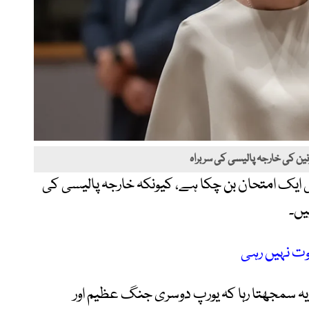
ونین کی خارجہ پالیسی کی سربراہ
ی ایک امتحان بن چکا ہے، کیونکہ خارجہ پالیسی کی
یں۔
ت نہیں رہی
 سمجھتا رہا کہ یورپ دوسری جنگ عظیم اور