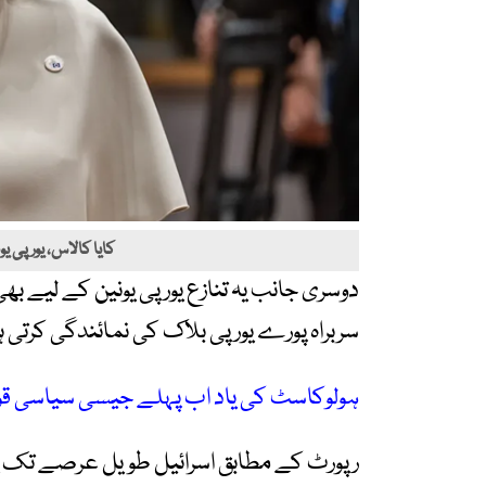
کایا کالاس، یورپی ی
دوسری جانب یہ تنازع یورپی یونین کے لیے بھ
سربراہ پورے یورپی بلاک کی نمائندگی کرتی ہ
ہولوکاسٹ کی یاد اب پہلے جیسی سیاسی قو
رپورٹ کے مطابق اسرائیل طویل عرصے تک یہ