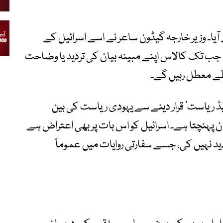
یا۔ وزیر خارجہ گیڈون ساعر نے اسے اسرائیل کے
 جب تک کالاس اپنے مبینہ بیان کی تردید یا وضاحت
بطے معطل رہیں گے۔
ئیڈ ریاست‘ قرار دینے سے یہودی ریاست کی بین
ان پہنچتا ہے۔ اسرائیل کو اس بات پر بھی اعتراض ہے
ید نہیں کی، جسے سفارتی روایات میں عموماً