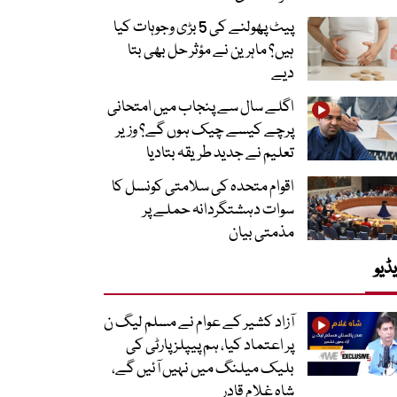
پیٹ پھولنے کی 5 بڑی وجوہات کیا
ہیں؟ ماہرین نے مؤثر حل بھی بتا
دیے
اگلے سال سے پنجاب میں امتحانی
پرچے کیسے چیک ہوں گے؟ وزیر
تعلیم نے جدید طریقہ بتادیا
اقوام متحدہ کی سلامتی کونسل کا
سوات دہشتگردانہ حملے پر
مذمتی بیان
ڈیو
آزاد کشیر کے عوام نے مسلم لیگ ن
پر اعتماد کیا، ہم پیپلز پارٹی کی
بلیک میلنگ میں نہیں آئیں گے،
شاہ غلام قادر