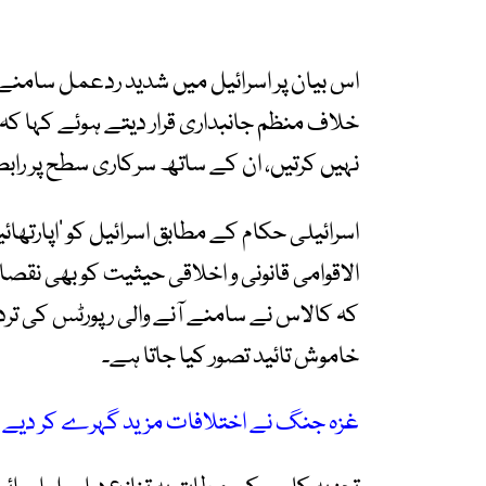
اس بیان پر اسرائیل میں شدید ردعمل سامنے آ
خلاف منظم جانبداری قرار دیتے ہوئے کہا کہ
نہیں کرتیں، ان کے ساتھ سرکاری سطح پر را
اسرائیلی حکام کے مطابق اسرائیل کو ’اپارتھا
الاقوامی قانونی و اخلاقی حیثیت کو بھی نقص
کہ کالاس نے سامنے آنے والی رپورٹس کی ترد
خاموش تائید تصور کیا جاتا ہے۔
غزہ جنگ نے اختلافات مزید گہرے کر دیے