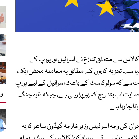
 کالاس سے متعلق تنازع نے اسرائیل اور یورپ کے
دیا ہے۔ تجزیہ کاروں کے مطابق یہ معاملہ محض ایک
ت ہے کہ ہولوکاسٹ کے باعث اسرائیل کے لیے یورپ
وی
مایت اب بتدریج کمزور پڑ رہی ہے، جبکہ غزہ جنگ
 جا رہا ہے۔
حران کی وجہ اسرائیلی وزیر خارجہ گیڈون ساعر کا یہ
سلامتی پالیسی کی سربراہ کایا کالاس کے ساتھ تمام