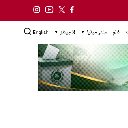
کالم
ملٹی میڈیا
X چینلز
English