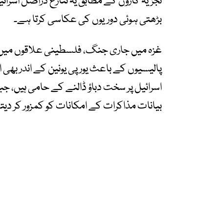
تجزیہ کاروں کے مطابق یہ تنازع دراصل اسرا
بڑھتی ہوئی دوریوں کی عکاسی کرتا ہے۔
غزہ میں جاری جنگ، فلسطینی علاقوں میں ان
پالیسیوں کے باعث یورپی یونین کے اندر بھی ا
اسرائیل پر سخت دباؤ ڈالنے کے حامی ہیں، 
بیانات مذاکرات کے امکانات کو کمزور کر دیتے ہی