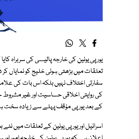
یورپی یونین کی خارجہ پالیسی کی سربراہ کایا
تعلقات میں بڑھتی ہوئی خلیج کو نمایاں کر 
سفارتی اختلاف نہیں بلکہ اس بات کی علام
کی روایتی اخلاقی حساسیت اور غیر مشروط ح
کے بعد یورپی مؤقف پہلے سے زیادہ سخت ہوتا
اسرائیل اور یورپی یونین کے تعلقات میں نئے ب
اعلان ہے کہ یورپی یونین کی خارجہ امور اور 