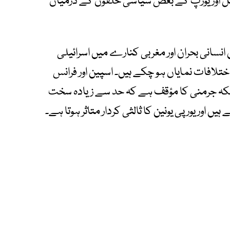
ئیل اور یورپ کے بعض سیاسی حلقوں کے درمیان
سانی بحران اور مغربی کنارے میں اسرائیلی
ختلافات نمایاں ہو چکے ہیں۔ اسپین اور فرانس
جبکہ جرمنی کا مؤقف ہے کہ حد سے زیادہ سخت
ں اور یورپی یونین کا ثالثی کردار متاثر ہوتا ہے۔