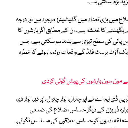
ید بڑھ سکتی ہے۔
لاع میں بڑی تعداد میں گلیشیئرز موجود ہیں اور درجہ
پگھلنے کا خدشہ ہے۔ ان کے مطابق اگر بارشوں کا
میں پانی کی سطح تیزی سے بلند ہو سکتی ہے، جس
 لیک آؤٹ برسٹ فلڈ کے واقعات رونما ہونے کا خطرہ
 مون سون بارشوں کی پیش گوئی کردی
ی ایم اے نے اپر چترال، لوئر چترال، اپر دیر، لوئر دیر،
ور ہزارہ ڈویژن کے دیگر حساس اضلاع کی ضلعی
 متعلقہ اداروں کو حساس علاقوں کی مسلسل نگرانی،