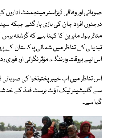
درجنوں افراد جان کی بازی ہار گئے جبکہ سین
متاثر ہوا۔ ماہرین کا کہنا ہے کہ گزشتہ برس 
تبدیلی کے تناظر میں شمالی پاکستان کے پ
اس لیے بروقت وارننگ، مؤثر نگرانی اور فوری 
اس تناظر میں اب خیبر پختونخوا کی صوبائی 
سے گلیشیئر لیک آؤٹ برسٹ فلڈ کے خدشے ک
گیا ہے۔