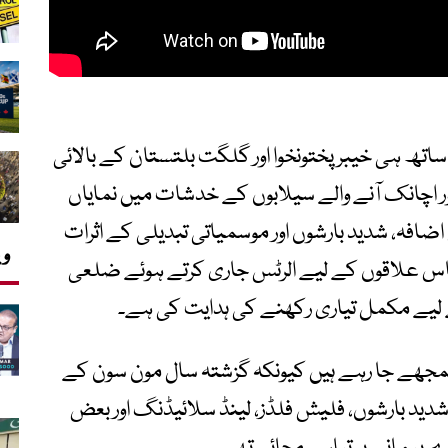
تھ ہی خیبر پختونخوا اور گلگت بلتستان کے بالائی
 اچانک آنے والے سیلابوں کے خدشات میں نمایاں
افہ، شدید بارشوں اور موسمیاتی تبدیلی کے اثرات
وی
ساس علاقوں کے لیے الرٹس جاری کرتے ہوئے ضلعی
 لیے مکمل تیاری رکھنے کی ہدایت کی ہے۔
مجھے جا رہے ہیں کیونکہ گزشتہ سال مون سون کے
دید بارشوں، فلیش فلڈز، لینڈ سلائیڈنگ اور بعض