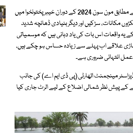
صوبائی اور وفاقی ڈیزاسٹر مینجمنٹ اداروں کے مطابق مون سون 2024 کے دوران خیبر پختونخوا میں
کڑوں مکانات، سڑکیں اور دیگر بنیادی ڈھانچہ شدید
کے یہ واقعات اس بات کی یاد دہانی ہیں کہ موسمیاتی
ہاڑی علاقے اب پہلے سے زیادہ حساس ہو چکے ہیں،
ردعمل انتہائی ضروری ہے۔
ڈیزاسٹر مینجمنٹ اتھارٹی (پی ڈی ایم اے) کی جانب
ے پیش نظر شمالی اضلاع کے لیے الرٹ جاری کیا