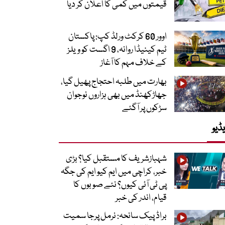
قیمتوں میں کمی کا اعلان کر دیا
اوور 60 کرکٹ ورلڈ کپ: پاکستان
ٹیم کینیڈا روانہ، 9 اگست کو ویلز
کے خلاف مہم کا آغاز
بھارت میں طلبہ احتجاج پھیل گیا،
جھاڑکھنڈ میں بھی ہزاروں نوجوان
سڑکوں پر آگئے
ڈیو
شہبازشریف کا مستقبل کیا؟ بڑی
خبر، کراچی میں ایم کیو ایم کی جگہ
پی ٹی آئی کیوں؟ نئے صوبوں کا
قیام، اندر کی خبر
براڈ پیک سانحہ: نرمل پرجا سمیت