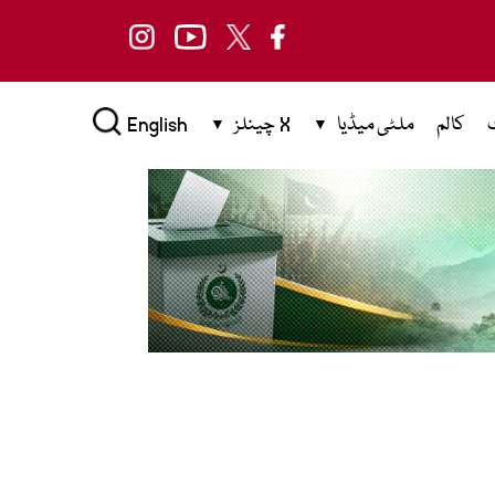
کالم
ملٹی میڈیا
X چینلز
English