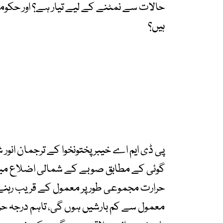
حالات سے نمٹنے کے لیے تیار ہے؟ اور ح
ہیں؟
پی ڈی ایم اے خیبر پختونخوا کے ترجمان انو
گوئی کے مطابق صوبے کے شمالی اضلاع میں 
حرارت مجموعی طور پر معمول کے قریب رہن
معمول سے کم بارشیں ہوں گی، تاہم درجہ ح