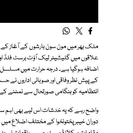
ملک بھر میں مون سون بارشوں کے آغاز کے سا
علاقوں میں گلیشیئر لیک آؤٹ برسٹ فلڈ اور
اضافہ ہوگیا ہے۔ درجہ حرارت میں مسلسل اض
کے پیش نظر وفاقی اور صوبائی اداروں نے ح
انتظامیہ کو ہنگامی صورتحال سے نمٹنے کے
واضح رہے کہ یہ خدشات اس لیے بھی اہم س
دوران خیبر پختونخوا کے مختلف اضلاع میں ش