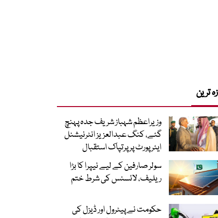
زہ ترین
وزیراعظم شہباز شریف جدہ پہنچ
گئے، کنگ عبدالعزیز انٹرنیشنل
ایئر پورٹ پر پرتپاک استقبال
سولر صارفین کے لیے نیپرا کا بڑا
ریلیف، لائسنس کی شرط ختم
حکومت نے پیٹرول اور ڈیزل کی