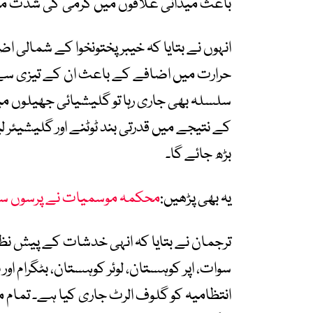
باعث میدانی علاقوں میں گرمی کی شدت مز
انہوں نے بتایا کہ خیبر پختونخوا کے شمالی اض
حرارت میں اضافے کے باعث ان کے تیزی سے 
سلسلہ بھی جاری رہا تو گلیشیائی جھیلوں 
کے نتیجے میں قدرتی بند ٹوٹنے اور گلیشیئر
بڑھ جائے گا۔
یہ بھی پڑھیں:
محکمہ موسمیات نے پرسوں سے
ترجمان نے بتایا کہ انہی خدشات کے پیش نظر پی ڈ
سوات، اپر کوہستان، لوئر کوہستان، بٹگرام ا
انتظامیہ کو گلوف الرٹ جاری کیا ہے۔ تمام