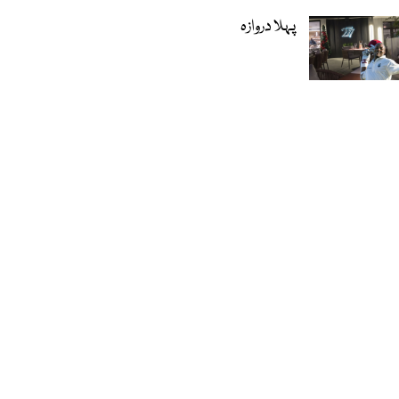
پہلا دروازہ