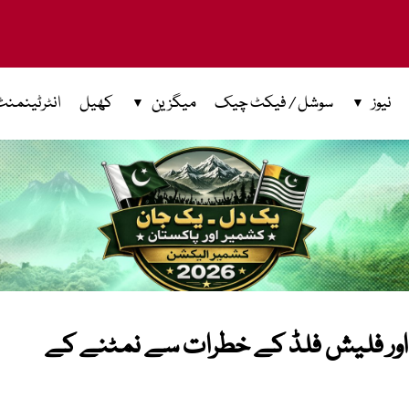
نیوز
سوشل / فیکٹ چیک
میگزین
کھیل
انٹرٹینمنٹ
اور فلیش فلڈ کے خطرات سے نمٹنے کے