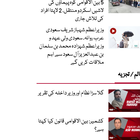
5 بین الاقوامی کوہ پیماؤں کی
لاشیں اسکردو منتقل، 2 لاپتا افراد
کی تلاش جاری
وزیراعظم شہباز شریف سعودی
عرب روانہ، سعودی ولی عہد و
وزیراعظم شہزادہ محمد بن سلمان
بن عبدالعزیز آل سعود سے اہم
ملاقات کریں گے
لم / تجزیہ
گلا سڑا نظام اور وزیر داخلہ کی تقریر
کشمیر: بین الاقوامی قانون کیا کہتا
ہے؟