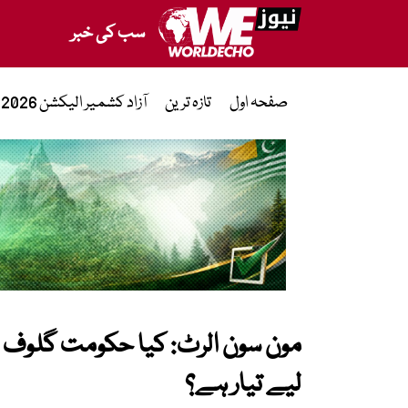
سب کی خبر
صفحہ اول
تازہ ترین
آزاد کشمیر الیکشن 2026
مون سون الرٹ: کیا حکومت گلوف 
لیے تیار ہے؟