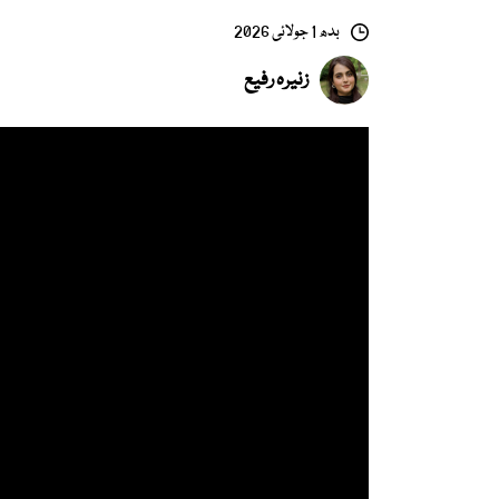
بدھ 1 جولائی 2026
زنیرہ رفیع