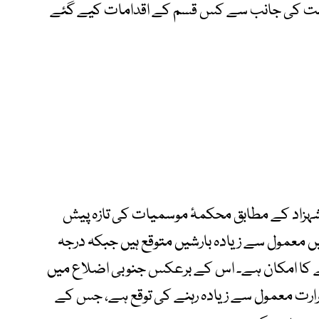
کومت کی جانب سے کس قسم کے اقدامات کیے گئے
ر شہزاد کے مطابق محکمۂ موسمیات کی تازہ پیش
معمول سے زیادہ بارشیں متوقع ہیں جبکہ درجہ
ے کا امکان ہے۔ اس کے برعکس جنوبی اضلاع میں
رارت معمول سے زیادہ رہنے کی توقع ہے، جس کے