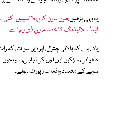
مقامات پر کلاؤڈ برسٹ جیسے واقعات نے بڑے
یہ بھی پڑھیں:
مون سون کا پہلا اسپیل، کئی ع
لینڈسلائیڈنگ کا خدشہ، این ڈی ایم اے
یاد رہے کہ بالائی چترال، اپر دیر، سوات، کمر
طغیانی، سڑکوں اور پلوں کی تباہی، سیاحوں 
ہونے کے متعدد واقعات رپورٹ ہوئے۔