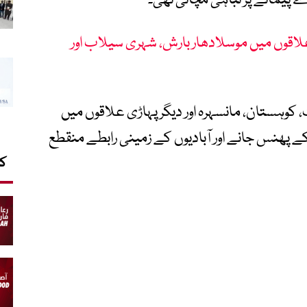
 پیمانے پر تباہی مچائی تھی۔
لاقوں میں موسلادھار بارش، شہری سیلاب اور
اٹ، کوہستان، مانسہرہ اور دیگر پہاڑی علاقوں میں
کے پھنس جانے اور آبادیوں کے زمینی رابطے منقطع
کا