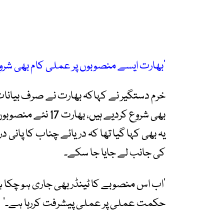
’بھارت ایسے منصوبوں پر عملی کام بھی شرو
خرم دستگیر نے کہاکہ بھارت نے صرف بیانات
بھی شروع کردیے ہیں
یہ بھی کہا گیا تھا کہ دریائے چناب کا پانی 
کی جانب لے جایا جا سکے۔
’اب اس منصوبے کا ٹینڈر بھی جاری ہو چکا ہ
حکمت عملی پر عملی پیشرفت کررہا ہے۔‘