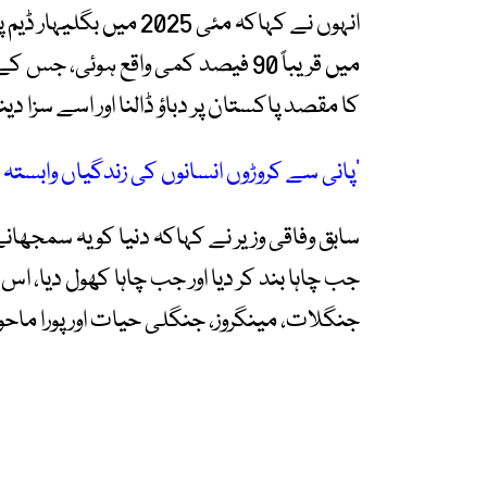
انہوں نے کہاکہ مئی 025
میں قریباً 90 فیصد کمی واقع ہوئی،
کا مقصد پاکستان پر دباؤ ڈالنا اور اسے سزا دینا
’پانی سے کروڑوں انسانوں کی زندگیاں وابستہ ہ
سابق وفاقی وزیر نے کہاکہ دنیا کو یہ سمج
جب چاہا بند کر دیا اور جب چاہا کھول دیا، ا
جنگلات، مینگروز، جنگلی حیات اور پورا ماحو