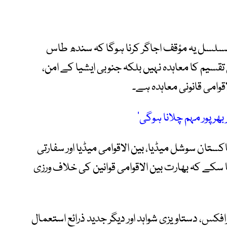
مسلسل یہ مؤقف اجاگر کرنا ہوگا کہ سندھ طاس
سیم کا معاہدہ نہیں بلکہ جنوبی ایشیا کے امن،
اقوامی قانونی معاہدہ ہے۔
 بھرپور مہم چلانا ہوگی‘
ستان سوشل میڈیا، بین الاقوامی میڈیا اور سفارتی
 جا سکے کہ بھارت بین الاقوامی قوانین کی خلاف ورزی
فکس، دستاویزی شواہد اور دیگر جدید ذرائع استعمال