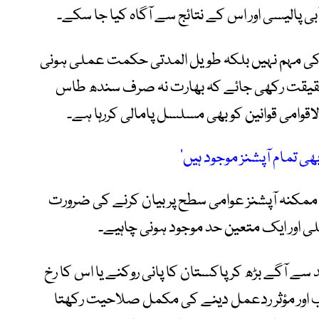
بی پالیسی اور اس کے نتائج سے آگاہ کیا جا سکے۔
ے کی مہم نہیں بلکہ طویل المدتی حکمت عملی ہونی
حقیقت رکھی جائے کہ بھارت نہ صرف سندھ طاس
قوامی قوانین کو بھی مسلسل پامالی کررہا ہے۔
ی تمام آپشنز موجود ہیں‘
 ممکنہ آپشنز عوامی سطح پر بیان کرنے کی ضرورت
 اور ایک متعین حد موجود ہونی چاہیے۔
 آگے بڑھ کر پاکستان کا پانی روکنے یا اس کا رخ
 اور مؤثر ردعمل دینے کی مکمل صلاحیت رکھتا