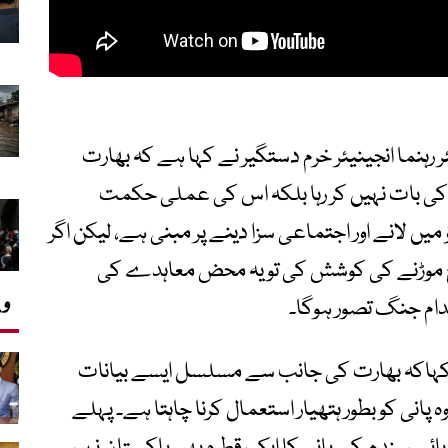
 رہنما انجینیئر خرم دستگیر نے کہا ہے کہ بھارت
بات نہیں کر رہا بلکہ اس کی عملی حکمت
یں لانے اور اجتماعی سزا دینے پر مبنی ہے، لیکن اگر
 رخ موڑنے کی کوشش کی تو یہ محض معاہدے کی
وی
دام جنگ تصور ہوگا۔
نے کہاکہ بھارت کی جانب سے مسلسل ایسے بیانات
انی کو بطور ہتھیار استعمال کرنا چاہتا ہے۔ پہلے