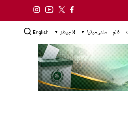
کالم
ملٹی میڈیا
X چینلز
English