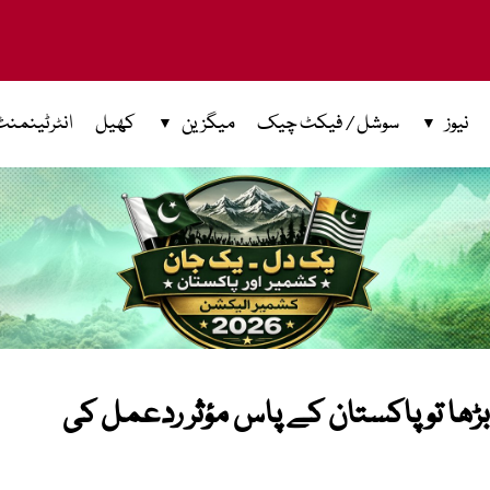
نیوز
سوشل / فیکٹ چیک
میگزین
کھیل
انٹرٹینمنٹ
ڑھا تو پاکستان کے پاس مؤثر ردعمل کی