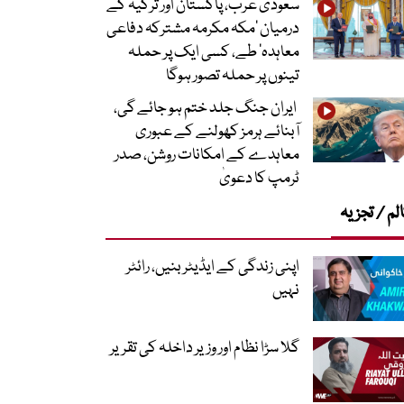
سعودی عرب، پاکستان اور ترکیہ کے
درمیان ’مکہ مکرمہ مشترکہ دفاعی
معاہدہ‘ طے، کسی ایک پر حملہ
تینوں پر حملہ تصور ہوگا
ایران جنگ جلد ختم ہو جائے گی،
آبنائے ہرمز کھولنے کے عبوری
معاہدے کے امکانات روشن، صدر
ٹرمپ کا دعویٰ
لم / تجزیہ
اپنی زندگی کے ایڈیٹر بنیں، رائٹر
نہیں
گلا سڑا نظام اور وزیر داخلہ کی تقریر