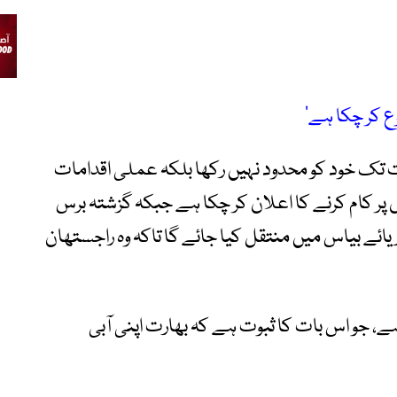
ع کر چکا ہے‘
 تک خود کو محدود نہیں رکھا بلکہ عملی اقدامات
، بھارت 17 نئے منصوبوں پر کام کرنے کا اعلان کر چکا ہے جبکہ گزشتہ برس
دریائے بیاس میں منتقل کیا جائے گا تاکہ وہ راجستھان
ے، جو اس بات کا ثبوت ہے کہ بھارت اپنی آبی