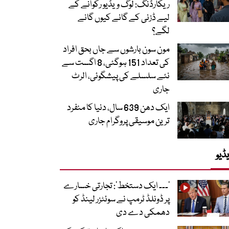
ریکارڈنگ: لوگ ویڈیو رکوانے کے
لیے ڈزنی کے گانے کیوں گانے
لگے؟
مون سون بارشوں سے جاں بحق افراد
کی تعداد 151 ہوگئی، 8 اگست سے
نئے سلسلے کی پیشگوئی، الرٹ
جاری
ایک دھن 639 سال، دنیا کا منفرد
ترین موسیقی پروگرام جاری
ڈیو
’۔۔۔ ایک دستخط‘: تجارتی خسارے
پر ڈونلڈ ٹرمپ نے سوئٹزر لینڈ کو
دھمکی دے دی