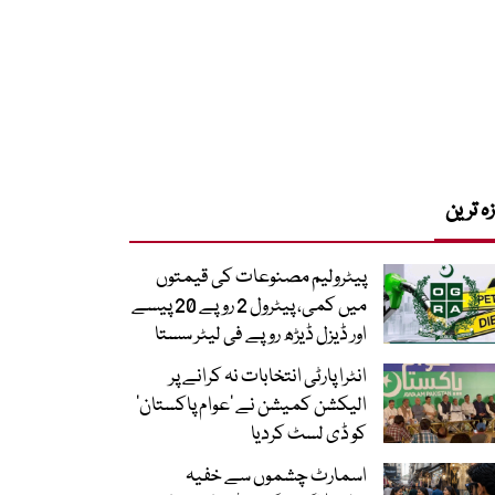
زہ ترین
پیٹرولیم مصنوعات کی قیمتوں
میں کمی، پیٹرول 2 روپے 20 پیسے
اور ڈیزل ڈیڑھ روپے فی لیٹر سستا
انٹرا پارٹی انتخابات نہ کرانے پر
الیکشن کمیشن نے ’عوام پاکستان‘
کو ڈی لسٹ کردیا
اسمارٹ چشموں سے خفیہ