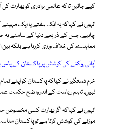
کیے جائیں تاکہ عالمی برادری کو بھارت کی آ
انہوں نے کہاکہ یہ ایک ہفتے یا ایک مہین
چاہیے، جس کے ذریعے دنیا کے سامنے یہ 
معاہدے کی خلاف ورزی کررہا ہے بلکہ بین الا
’پانی روکنے کی کوشش پر پاکستان کے پاس بھ
خرم دستگیر نے کہاکہ پاکستان کو اپنے تمام
نہیں، تاہم ریاست کے اندر واضح حکمت عملی
انہوں نے کہاکہ اگر بھارت کسی مخصوص حد سے
موڑنے کی کوشش کرتا ہے تو پاکستان مناسب