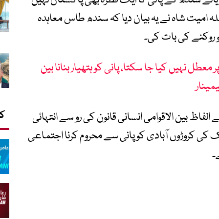
ریائے سندھ کے پانی کا ایک قطرہ بھی پاکستان نہیں
خلہ امیت شاہ نے یہ بیان دیا کہ سندھ طاس معاہدہ
و روکنے کی بات کی۔
عطل نہیں کیا جا سکتا، پانی کو ہتھیار بنانا بین
یمینار
کا
الفاظ بین الاقوامی انسانی قانون کی رو سے انتہائی
ی کروڑوں آبادی کو پانی سے محروم کرنا اجتماعی
۔