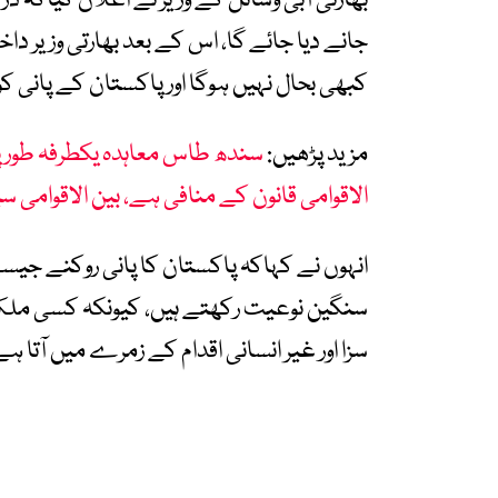
بھارتی آبی وسائل کے وزیر نے اعلان کیاکہ د
جانے دیا جائے گا، اس کے بعد بھارتی وزیر دا
کبھی بحال نہیں ہوگا اور پاکستان کے پانی ک
مزید پڑھیں:
سندھ طاس معاہدہ یکطرفہ طور پر م
الاقوامی قانون کے منافی ہے، بین الاقوامی س
انہوں نے کہاکہ پاکستان کا پانی روکنے جیسے 
سنگین نوعیت رکھتے ہیں، کیونکہ کسی ملک ک
سزا اور غیر انسانی اقدام کے زمرے میں آتا ہے