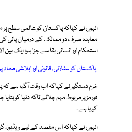
انہوں نے کہاکہ پاکستان کو عالمی سطح پر 
معاہدہ صرف دو ممالک کے درمیان پانی کی تق
استحکام اور انسانی بقا سے جڑا ہوا ایک بین ال
’پاکستان کو سفارتی، قانونی اور ابلاغی محاذ پر
خرم دستگیر نے کہاکہ اب وقت آگیا ہے کہ پاک
فورمز پر مربوط مہم چلائے تاکہ دنیا کو بتایا
کررہا ہے۔
انہوں نے کہاکہ اس مقصد کے لیے ویڈیوز، گرا