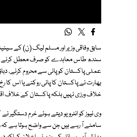
سابق وفاقی وزیر اور مسلم لیگ (ن) کے سینیئر
سندھ طاس معاہدے کو صرف معطل کرنے کی 
عملی پاکستان کو پانی سے محروم کرنے، دباؤ م
بھارت نے پاکستان کا پانی روکنے یا اس کا
خلاف ورزی نہیں بلکہ پاکستان کے خلاف اق
وی نیوز کو انٹرویو دیتے ہوئے خرم دستگیر 
سامنے آ رہے ہیں جن سے واضح ہوتا ہے کہ وہ پ