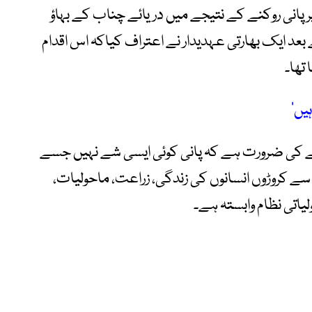
2 میں بگلیہار ڈیم پر پانی روکنے کے نتیجے میں دریائے چناب کے بہاؤ
 جس کے بعد ایک بھارتی عہدیدار نے اعتراف کیاکہ اس اقدام
 تھا۔
یں‘
ھانے کی ضرورت ہے کہ پانی کوئی ایسی شے نہیں جسے
س سے کروڑوں انسانوں کی زندگی، زراعت، ماحولیات،
لیاتی نظام وابستہ ہے۔