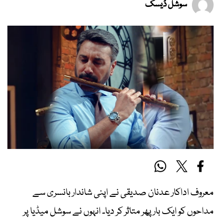
سوشل ڈیسک
معروف اداکار عدنان صدیقی نے اپنی شاندار بانسری سے
مداحوں کو ایک بار پھر متاثر کر دیا۔ انہوں نے سوشل میڈیا پر