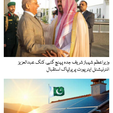
وزیراعظم شہباز شریف جدہ پہنچ گئے، کنگ عبدالعزیز
انٹرنیشنل ایئر پورٹ پر پرتپاک استقبال