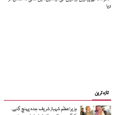
دیا
تازہ ترین
وزیراعظم شہباز شریف جدہ پہنچ گئے،