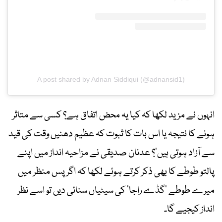
A post shared by Adnan Siddiqui (@adnansid1)
انہوں نے مزید لکھا کہ کیا یہ محض اتفاق ہے؟ کسی سے متاثر
ہونے کا نتیجہ یا اس بات کا ثبوت کہ عظیم دھنیں وقت کی قید
سے آزاد ہوتی ہیں‘؟ عدنان صدیقی نے مزاحیہ انداز میں اپنے
پالتو طوطے کا بھی ذکر کرتے ہوئے لکھا کہ اگر پس منظر میں
میرے طوطے ‘گڈے راجا’ کی سیٹیاں سنائی دیں تو اسے نظر
انداز کیجیے گا۔