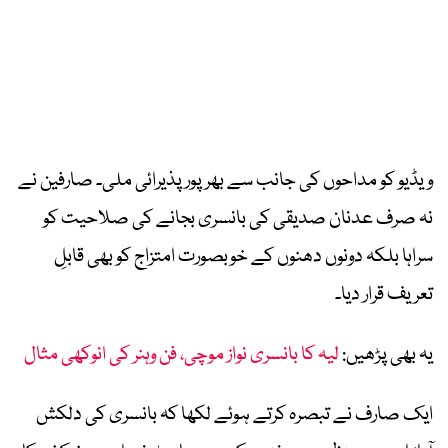
ویڈیو کو مداحوں کی جانب سے بھرپور پذیرائی ملی۔ صارفین نے
نہ صرف عدنان صدیقی کی بانسری بجانے کی صلاحیت کو
سراہا بلکہ دونوں دھنوں کے خوبصورت امتزاج کو بھی قابلِ
تعریف قرار دیا۔
یہ بھی پڑھیں:
لیہ کا بانسری نواز موچی، فن وہنر کی انوکھی مثال
ایک صارف نے تبصرہ کرتے ہوئے لکھا کہ بانسری کی دلکش