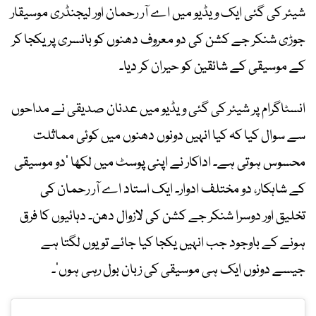
شیئر کی گئی ایک ویڈیو میں اے آر رحمان اور لیجنڈری موسیقار
جوڑی شنکر جے کشن کی دو معروف دھنوں کو بانسری پر یکجا کر
کے موسیقی کے شائقین کو حیران کر دیا۔
انسٹاگرام پر شیئر کی گئی ویڈیو میں عدنان صدیقی نے مداحوں
سے سوال کیا کہ کیا انہیں دونوں دھنوں میں کوئی مماثلت
محسوس ہوتی ہے۔ اداکار نے اپنی پوسٹ میں لکھا ’دو موسیقی
کے شاہکار، دو مختلف ادوار۔ ایک استاد اے آر رحمان کی
تخلیق اور دوسرا شنکر جے کشن کی لازوال دھن۔ دہائیوں کا فرق
ہونے کے باوجود جب انہیں یکجا کیا جائے تو یوں لگتا ہے
جیسے دونوں ایک ہی موسیقی کی زبان بول رہی ہوں‘۔