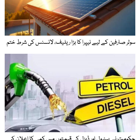
سولر صارفین کے لیے نیپرا کا بڑا ریلیف، لائسنس کی شرط ختم
حکومت نے پیٹرول اور ڈیزل کی قیمتوں میں کمی کا اعلان کر