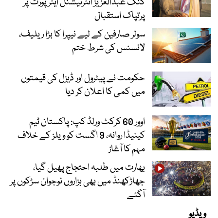
کنگ عبدالعزیز انٹرنیشنل ایئر پورٹ پر
پرتپاک استقبال
سولر صارفین کے لیے نیپرا کا بڑا ریلیف،
لائسنس کی شرط ختم
حکومت نے پیٹرول اور ڈیزل کی قیمتوں
میں کمی کا اعلان کر دیا
اوور 60 کرکٹ ورلڈ کپ: پاکستان ٹیم
کینیڈا روانہ، 9 اگست کو ویلز کے خلاف
مہم کا آغاز
بھارت میں طلبہ احتجاج پھیل گیا،
جھاڑکھنڈ میں بھی ہزاروں نوجوان سڑکوں پر
آگئے
ویڈیو