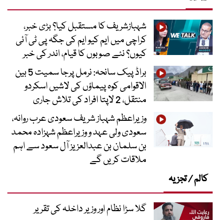
شہبازشریف کا مستقبل کیا؟ بڑی خبر،
کراچی میں ایم کیو ایم کی جگہ پی ٹی آئی
کیوں؟ نئے صوبوں کا قیام، اندر کی خبر
براڈ پیک سانحہ: نرمل پرجا سمیت 5 بین
الاقوامی کوہ پیماؤں کی لاشیں اسکردو
منتقل، 2 لاپتا افراد کی تلاش جاری
وزیراعظم شہباز شریف سعودی عرب روانہ،
سعودی ولی عہد و وزیراعظم شہزادہ محمد
بن سلمان بن عبدالعزیز آل سعود سے اہم
ملاقات کریں گے
کالم / تجزیہ
گلا سڑا نظام اور وزیر داخلہ کی تقریر