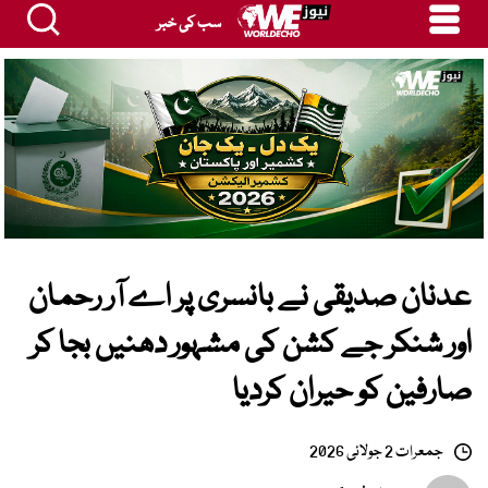
سب کی خبر
عدنان صدیقی نے بانسری پر اے آر رحمان
اور شنکر جے کشن کی مشہور دھنیں بجا کر
صارفین کو حیران کردیا
جمعرات 2 جولائی 2026