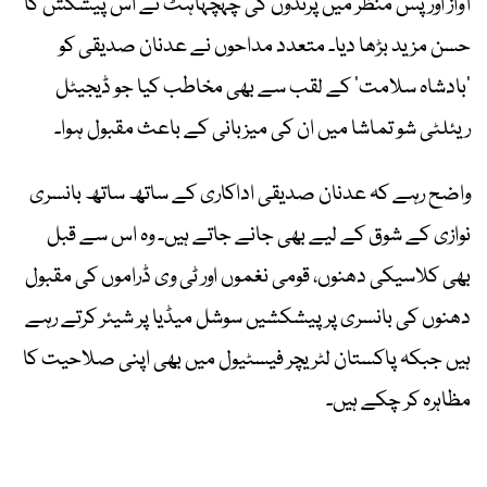
آواز اور پس منظر میں پرندوں کی چہچہاہٹ نے اس پیشکش کا
حسن مزید بڑھا دیا۔ متعدد مداحوں نے عدنان صدیقی کو
’بادشاہ سلامت‘ کے لقب سے بھی مخاطب کیا جو ڈیجیٹل
ریئلٹی شو تماشا میں ان کی میزبانی کے باعث مقبول ہوا۔
واضح رہے کہ عدنان صدیقی اداکاری کے ساتھ ساتھ بانسری
نوازی کے شوق کے لیے بھی جانے جاتے ہیں۔ وہ اس سے قبل
بھی کلاسیکی دھنوں، قومی نغموں اور ٹی وی ڈراموں کی مقبول
دھنوں کی بانسری پر پیشکشیں سوشل میڈیا پر شیئر کرتے رہے
ہیں جبکہ پاکستان لٹریچر فیسٹیول میں بھی اپنی صلاحیت کا
مظاہرہ کر چکے ہیں۔