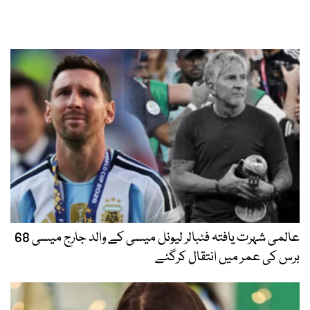
عالمی شہرت یافتہ فٹبالر لیونل میسی کے والد جارج میسی 68
برس کی عمر میں انتقال کرگئے