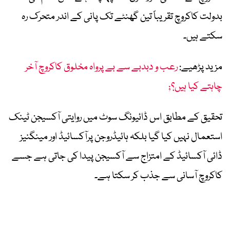
بدولت کاکروچ تقریباً تین گھنٹے تک پانی کے اندر متحرک رہ
سکتے ہیں۔
مزید پڑھیے:
رعب و دبدبے سے بے پرواہ مخلوق کاکروچ آخر
چاہتے کیا ہیں؟;
تحقیق کے مطابق اس ڈائیونگ سوٹ میں روایتی آکسیجن ٹینک
استعمال نہیں کیا گیا بلکہ ہائیڈروجن پرآکسائیڈ اور مینگنیز
ڈائی آکسائیڈ کے امتزاج سے آکسیجن پیدا کی جاتی ہے جسے
کاکروچ آسانی سے جذب کر سکتا ہے۔