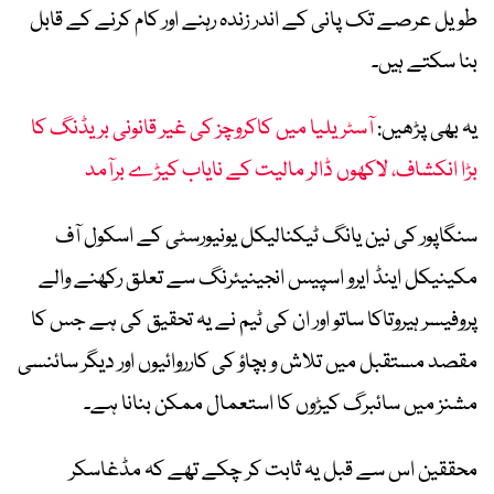
طویل عرصے تک پانی کے اندر زندہ رہنے اور کام کرنے کے قابل
بنا سکتے ہیں۔
یہ بھی پڑھیں:
آسٹریلیا میں کاکروچز کی غیر قانونی بریڈنگ کا
بڑا انکشاف، لاکھوں ڈالر مالیت کے نایاب کیڑے برآمد
سنگاپور کی نین یانگ ٹیکنالیکل یونیورسٹی کے اسکول آف
مکینیکل اینڈ ایرو اسپیس انجینیئرنگ سے تعلق رکھنے والے
پروفیسر ہیروتاکا ساتو اور ان کی ٹیم نے یہ تحقیق کی ہے جس کا
مقصد مستقبل میں تلاش و بچاؤ کی کارروائیوں اور دیگر سائنسی
مشنز میں سائبرگ کیڑوں کا استعمال ممکن بنانا ہے۔
محققین اس سے قبل یہ ثابت کر چکے تھے کہ مڈغاسکر