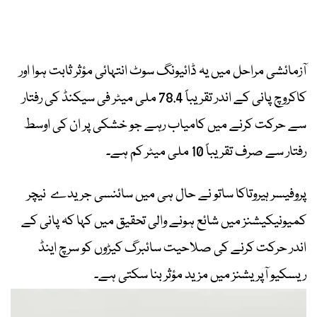
آزمائشی مراحل میں یہ ڈائیونگ سوٹ انتہائی مؤثر ثابت ہوا اور
کاکروچ پانی کے اندر تقریباً 78.4 ملی میٹر فی سیکنڈ کی رفتار
سے حرکت کرنے میں کامیاب رہے جو خشکی پر ان کی اوسط
رفتار سے صرف تقریباً 10 ملی میٹر کم ہے۔
پروفیسر ہیروتاکا ساتو نے حال ہی میں سائنسی جریدے نیچر
کمیونیکیشنز میں شائع ہونے والی تحقیق میں کہا کہ پانی کے
اندر حرکت کرنے کی صلاحیت سائبرگ کیڑوں کو سرچ اینڈ
ریسکیو آپریشنز میں مزید مؤثر بنا سکتی ہے۔