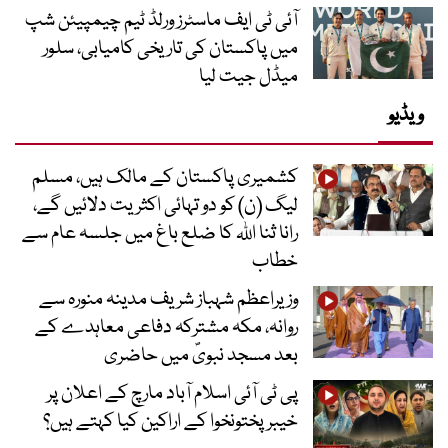
آئی ٹی ایف ماسٹرز ورلڈ ٹیم چیمپیئن شپ
میں پاکستان کی تاریخی کامیابی، سلور
میڈل جیت لیا
ویڈیو
کشمیری پاکستان کے مالک ہیں، مسلم
لیگ (ن) کو دو تہائی اکثریت دلائیں گے،
رانا ثنا اللہ کا ضلع باغ میں جلسہ عام سے
خطاب
وزیراعظم شہباز شریف مدینہ منورہ سے
روانہ، مکہ مشترکہ دفاعی معاہدے کے
بعد مسجد نبویؐ میں حاضری
پی ٹی آئی اسلام آباد مارچ کے اعلان پر
خیبر پختونخوا کے اراکین کیا کہتے ہیں؟