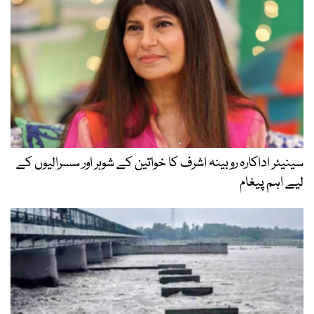
سینیئر اداکارہ روبینہ اشرف کا خواتین کے شوہر اور سسرالیوں کے
لیے اہم پیغام