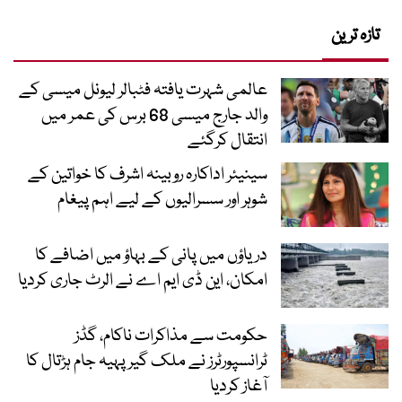
تازہ ترین
عالمی شہرت یافتہ فٹبالر لیونل میسی کے
والد جارج میسی 68 برس کی عمر میں
انتقال کرگئے
سینیئر اداکارہ روبینہ اشرف کا خواتین کے
شوہر اور سسرالیوں کے لیے اہم پیغام
دریاؤں میں پانی کے بہاؤ میں اضافے کا
امکان، این ڈی ایم اے نے الرٹ جاری کردیا
حکومت سے مذاکرات ناکام، گڈز
ٹرانسپورٹرز نے ملک گیر پہیہ جام ہڑتال کا
آغاز کردیا