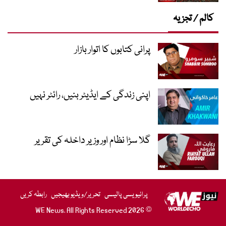
کالم / تجزیہ
پرانی کتابوں کا اتوار بازار
اپنی زندگی کے ایڈیٹر بنیں، رائٹر نہیں
گلا سڑا نظام اور وزیر داخلہ کی تقریر
پرائیویسی پالیسی
تحریر/ویڈیو بھیجیں
رابطہ کریں
© 2026 WE News. All Rights Reserved