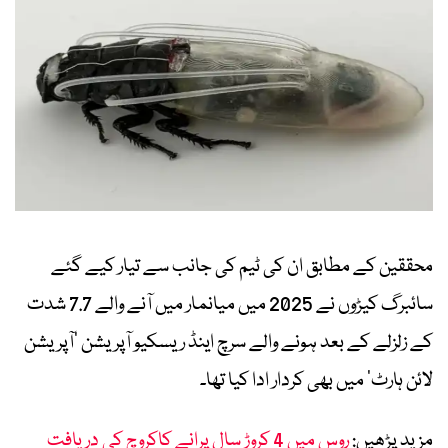
محققین کے مطابق ان کی ٹیم کی جانب سے تیار کیے گئے
سائبرگ کیڑوں نے 2025 میں میانمار میں آنے والے 7.7 شدت
کے زلزلے کے بعد ہونے والے سرچ اینڈ ریسکیو آپریشن ’آپریشن
لائن ہارٹ‘ میں بھی کردار ادا کیا تھا۔
مزید پڑھیں:
روس میں 4 کروڑ سال پرانے کاکروچ کی دریافت