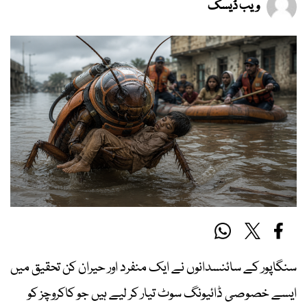
ویب ڈیسک
سنگاپور کے سائنسدانوں نے ایک منفرد اور حیران کن تحقیق میں
ایسے خصوصی ڈائیونگ سوٹ تیار کر لیے ہیں جو کاکروچز کو