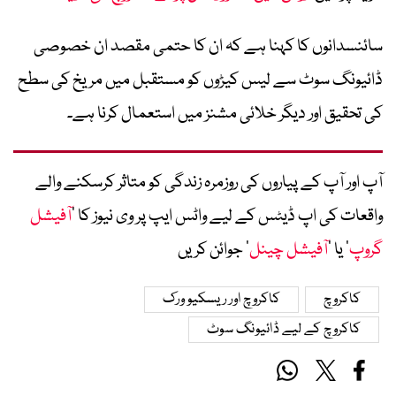
سائنسدانوں کا کہنا ہے کہ ان کا حتمی مقصد ان خصوصی
ڈائیونگ سوٹ سے لیس کیڑوں کو مستقبل میں مریخ کی سطح
کی تحقیق اور دیگر خلائی مشنز میں استعمال کرنا ہے۔
آپ اور آپ کے پیاروں کی روزمرہ زندگی کو متاثر کرسکنے والے
واقعات کی اپ ڈیٹس کے لیے واٹس ایپ پر وی نیوز کا ’
آفیشل
گروپ
‘ یا ’
آفیشل چینل
‘ جوائن کریں
کاکروچ
کاکروچ اور ریسکیو ورک
کاکروچ کے لیے ڈائیونگ سوٹ