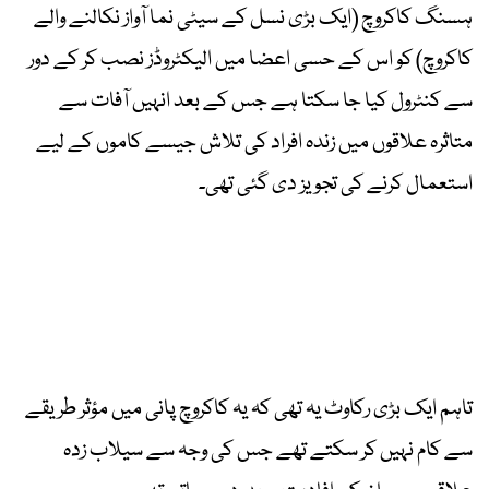
ہسنگ کاکروچ (ایک بڑی نسل کے سیٹی نما آواز نکالنے والے
کاکروچ) کو اس کے حسی اعضا میں الیکٹروڈز نصب کر کے دور
سے کنٹرول کیا جا سکتا ہے جس کے بعد انہیں آفات سے
متاثرہ علاقوں میں زندہ افراد کی تلاش جیسے کاموں کے لیے
استعمال کرنے کی تجویز دی گئی تھی۔
تاہم ایک بڑی رکاوٹ یہ تھی کہ یہ کاکروچ پانی میں مؤثر طریقے
سے کام نہیں کر سکتے تھے جس کی وجہ سے سیلاب زدہ