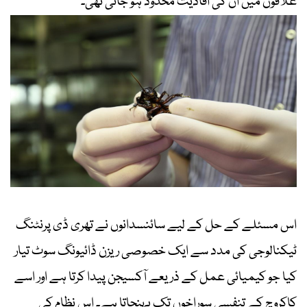
علاقوں میں ان کی افادیت محدود ہو جاتی تھی۔
اس مسئلے کے حل کے لیے سائنسدانوں نے تھری ڈی پرنٹنگ
ٹیکنالوجی کی مدد سے ایک خصوصی ریزن ڈائیونگ سوٹ تیار
کیا جو کیمیائی عمل کے ذریعے آکسیجن پیدا کرتا ہے اور اسے
کاکروچ کے تنفسی سوراخوں تک پہنچاتا ہے۔ اس نظام کی