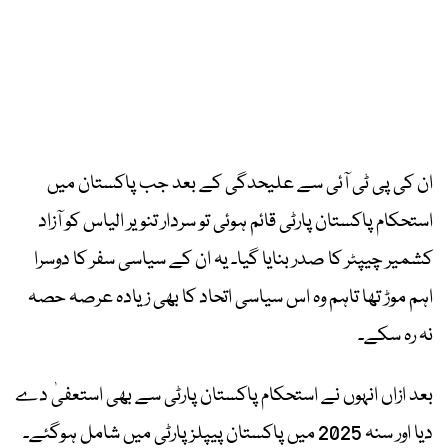
ان کی پی ٹی آئی سے علیحدگی کے بعد جب پاکستان میں
استحکام پاکستان پارٹی قائم ہوئی تو سردار تنویر الیاس کو آزاد
کشمیر چیپٹر کا صدر بنایا گیا۔ یہ ان کے سیاسی سفر کا دوسرا
اہم موڑ تھا تاہم وہ اس سیاسی اتحاد کا بھی زیادہ عرصہ حصہ
نہ رہ سکے۔
بعد ازاں انہوں نے استحکام پاکستان پارٹی سے بھی استعفیٰ دے
دیا اور سنہ 2025 میں پاکستان پیپلز پارٹی میں شامل ہوگئے۔