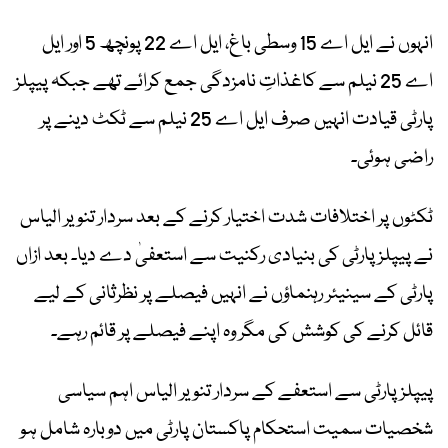
انہوں نے ایل اے 15 وسطی باغ، ایل اے 22 پونچھ 5 اور ایل
اے 25 نیلم سے کاغذاتِ نامزدگی جمع کرائے تھے جبکہ پیپلز
پارٹی قیادت انہیں صرف ایل اے 25 نیلم سے ٹکٹ دینے پر
راضی ہوئی۔
ٹکٹوں پر اختلافات شدت اختیار کرنے کے بعد سردار تنویر الیاس
نے پیپلز پارٹی کی بنیادی رکنیت سے استعفیٰ دے دیا۔ بعد ازاں
پارٹی کے سینیئر رہنماؤں نے انہیں فیصلے پر نظرثانی کے لیے
قائل کرنے کی کوشش کی مگر وہ اپنے فیصلے پر قائم رہے۔
پیپلز پارٹی سے استعفے کے سردار تنویر الیاس اہم سیاسی
شخصیات سمیت استحکام پاکستان پارٹی میں دوبارہ شامل ہو