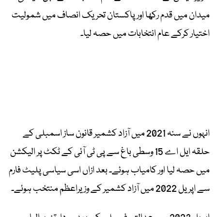
میدان میں قدم رکھا اور پاکستان تحریک انصاف میں شمولیت
اختیار کرکے عام انتخابات میں حصہ لیا۔
انہوں نے سنہ 2021 میں آزاد کشمیر قانون ساز اسمبلی کے
حلقہ ایل اے 15 وسطی باغ سے پی ٹی آئی کے ٹکٹ پر الیکشن
میں حصہ لیا اور کامیاب ہوئے۔ بعد ازاں اسی سیاسی پلیٹ فارم
سے اپریل 2022 میں آزاد کشمیر کے وزیراعظم منتخب ہوئے۔