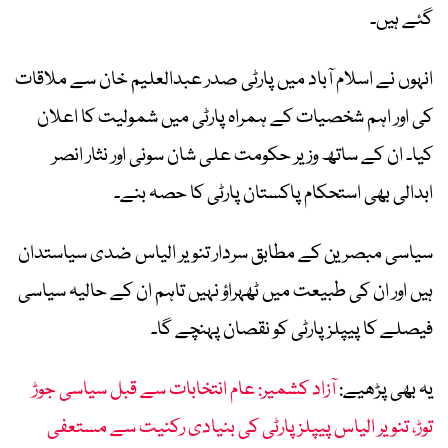
گئے ہیں۔
انہوں نے اسلام آباد میں پارٹی صدر عبدالعلیم خان سے ملاقات
کی اور اہم شخصیات کے ہمراہ پارٹی میں شمولیت کا اعلان
کیا۔ ان کے ساتھ وزیر حکومت علی شان سونی اور نثار انصر
ابدالی بھی استحکام پاکستان پارٹی کا حصہ بنے۔
سیاسی مبصرین کے مطابق سردار تنویر الیاس ضدی سیاستدان
ہیں اور ان کی طبیعت میں ٹھہراؤ نہیں تاہم ان کے حالیہ سیاسی
فیصلے کا پیپلز پارٹی کو نقصان پہنچے گا۔
یہ بھی پڑھیے:
آزاد کشمیر: عام انتخابات سے قبل سیاسی جوڑ
توڑ، تنویر الیاس پیپلز پارٹی کی بنیادی رکنیت سے مستعفی