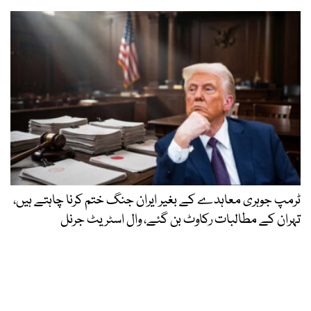
ٹرمپ جوہری معاہدے کے بغیر ایران جنگ ختم کرنا چاہتے ہیں،
تہران کے مطالبات رکاوٹ بن گئے، وال اسٹریٹ جرنل