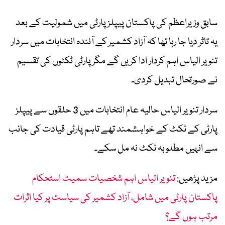
سابق وزیراعظم کی پاکستان پیپلز پارٹی میں شمولیت کے بعد
یہ تاثر دیا جا رہا تھا کہ آزاد کشمیر کے آئندہ انتخابات میں سردار
تنویر الیاس اہم کردار ادا کریں گے مگر پارٹی ٹکٹوں کی تقسیم
نے صورتحال تبدیل کردی۔
سردار تنویر الیاس حالیہ عام انتخابات میں 3 حلقوں سے پیپلز
پارٹی کے ٹکٹ کے خواہشمند تھے تاہم پارٹی قیادت کی جانب
سے انہیں مطلوبہ ٹکٹ نہ مل سکے۔
مزید پڑھیں:
تنویر الیاس اہم شخصیات سمیت استحکام
پاکستان پارٹی میں شامل، آزاد کشمیر کی سیاست پر کیا اثرات
مرتب ہوں گے؟