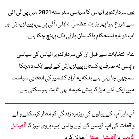
یوں سردار تنویر الیاس کا سیاسی سفر سنہ 2021 میں پی ٹی آئی
سے شروع ہوا پھر وزارت عظمیٰ، نااہلی، آئی پی پی، پیپلز پارٹی اور
اب دوبارہ استحکام پاکستان پارٹی تک پہنچ چکا ہے۔
عام انتخابات سے قبل ان کی سردار تنویر الیاس کی سیاسی
واپسی نہ صرف پاکستان پیپلز پارٹی کے لیے ایک دھچکا
سمجھی جا رہی ہے بلکہ یہ آزاد کشمیر کی انتخابی سیاست
میں ایک نئے موڑ کا پیش خیمہ بھی ثابت ہو سکتی ہے۔
آپ اور آپ کے پیاروں کی روزمرہ زندگی کو متاثر کرسکنے والے
واقعات کی اپ ڈیٹس کے لیے واٹس ایپ پر وی نیوز کا ’
آفیشل
گروپ
‘ یا ’
آفیشل چینل
‘ جوائن کریں