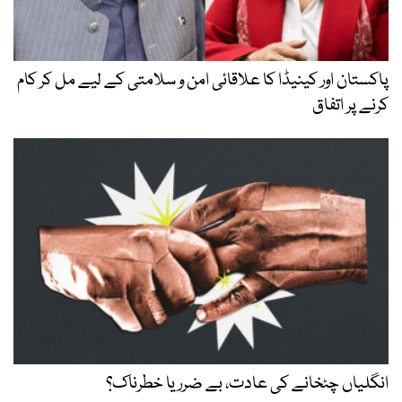
پاکستان اور کینیڈا کا علاقائی امن و سلامتی کے لیے مل کر کام
کرنے پر اتفاق
انگلیاں چٹخانے کی عادت، بے ضرر یا خطرناک؟