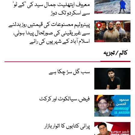
معروف ایتھلیٹ جمال سید کی ’کے ٹو‘
سے اسکردو تک دوڑ
پیٹرولیم مصنوعات کی قیمتیں روز بدلنے
سے غیر یقینی کی صورتحال پیدا ہوئی،
اسلام آباد کے شہریوں کی رائے
کالم / تجزیہ
سب گل سڑ چکا ہے
فیض، سیالکوٹ اور کرکٹ
پرانی کتابوں کا اتوار بازار