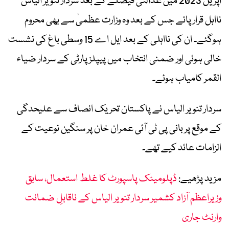
اپریل 2023 میں عدالتی فیصلے کے بعد سردار تنویر الیاس
نااہل قرار پائے جس کے بعد وہ وزارت عظمیٰ سے بھی محروم
ہوگئے۔ ان کی نااہلی کے بعد ایل اے 15 وسطی باغ کی نشست
خالی ہوئی اور ضمنی انتخاب میں پیپلز پارٹی کے سردار ضیاء
القمر کامیاب ہوئے۔
سردار تنویر الیاس نے پاکستان تحریک انصاف سے علیحدگی
کے موقع پر بانی پی ٹی آئی عمران خان پر سنگین نوعیت کے
الزامات عائد کیے تھے۔
مزید پڑھیے:
ڈپلومیٹک پاسپورٹ کا غلط استعمال، سابق
وزیراعظم آزاد کشمیر سردار تنویر الیاس کے ناقابلِ ضمانت
وارنٹ جاری