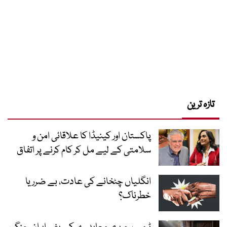
تازہ ترین
پاکستان اور کینیڈا کا علاقائی امن و
سلامتی کے لیے مل کر کام کرنے پر اتفاق
انگلیاں چٹخانے کی عادت، بے ضرر یا
خطرناک؟