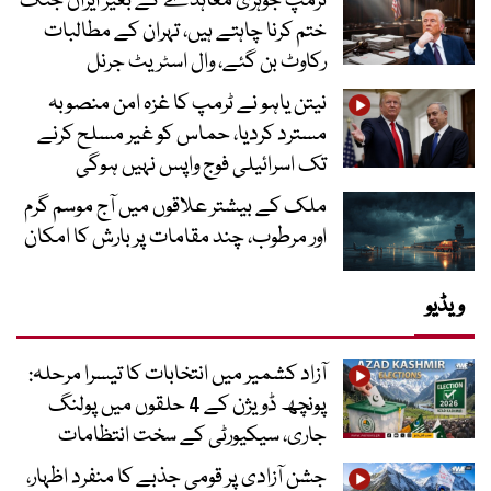
ٹرمپ جوہری معاہدے کے بغیر ایران جنگ
ختم کرنا چاہتے ہیں، تہران کے مطالبات
رکاوٹ بن گئے، وال اسٹریٹ جرنل
نیتن یاہو نے ٹرمپ کا غزہ امن منصوبہ
مسترد کردیا، حماس کو غیر مسلح کرنے
تک اسرائیلی فوج واپس نہیں ہوگی
ملک کے بیشتر علاقوں میں آج موسم گرم
اور مرطوب، چند مقامات پر بارش کا امکان
ویڈیو
آزاد کشمیر میں انتخابات کا تیسرا مرحلہ:
پونچھ ڈویژن کے 4 حلقوں میں پولنگ
جاری، سیکیورٹی کے سخت انتظامات
جشن آزادی پر قومی جذبے کا منفرد اظہار،