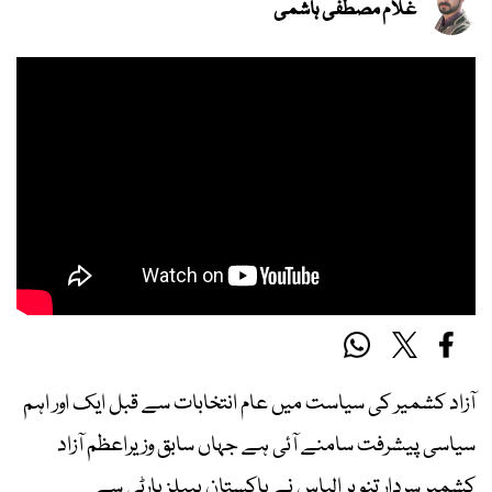
غلام مصطفیٰ ہاشمی
آزاد کشمیر کی سیاست میں عام انتخابات سے قبل ایک اور اہم
سیاسی پیشرفت سامنے آئی ہے جہاں سابق وزیراعظم آزاد
کشمیر سردار تنویر الیاس نے پاکستان پیپلز پارٹی سے