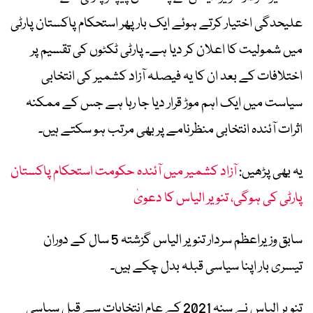
علیحدگی اختیار کرتے ہوئے ایک بار پھر استحکام پاکستان پارٹی
میں شمولیت کا اعلان کر دیا ہے۔ پارٹی ٹکٹوں کی تقسیم پر
اختلافات کے بعد ان کا یہ فیصلہ آزاد کشمیر کی انتخابی
سیاست میں ایک اہم موڑ قرار دیا جا رہا ہے جس کے ممکنہ
اثرات آئندہ انتخابی منظرنامے پر بھی مرتب ہو سکتے ہیں۔
یہ بھی پڑھیں:
آزاد کشمیر میں آئندہ حکومت استحکام پاکستان
پارٹی کی ہوگی، تنویر الیاس کا دعویٰ
سابق وزیراعظم سردار تنویر الیاس گزشتہ 5 سال کے دوران
تیسری بار اپنا سیاسی قبلہ بدل چکے ہیں۔
تنویر الیاس نے سنہ 2021 کے عام انتخابات سے قبل سیاسی