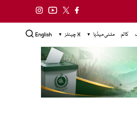
کالم
ملٹی میڈیا
X چینلز
English