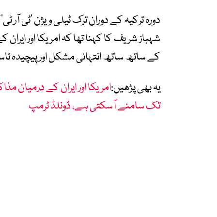
دورہ ترکیہ کے دوران ترک ٹیلی ویژن ’ٹی آر 
شہباز شریف کا کہنا تھا کہ امریکا اور ایران ک
کے ساتھ ساتھ انتہائی مشکل اور پیچیدہ ٹا
یہ بھی پڑھیں:
امریکا اور ایران کے درمیان 
تک سامنے آسکتی ہے، ڈونلڈ ٹرمپ