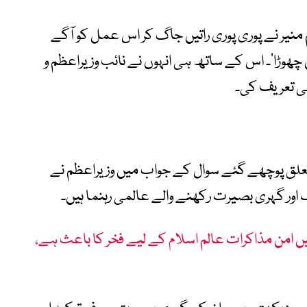
 منیر نے پوری پوری راتیں جاگ کر اس عمل کو آگے
 چھوڑا‘۔ اس کے ساتھ ہی انہوں نے نائب وزیراعظم و
ھی تعریف کی۔
متعلق پوچھے گئے سوال کے جواب میں وزیراعظم نے
اور گہری بصیرت رکھنے والے عالمی رہنما ہیں۔
 میں امن مذاکرات عالم اسلام کے لیے فخر کا باعث ہے،