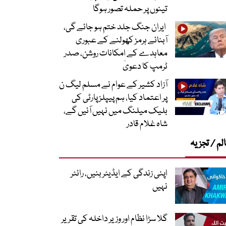
تینوں پر حملہ تصور ہوگا
ایران جنگ جلد ختم ہو جائے گی،
آبنائے ہرمز کھولنے کے عبوری
معاہدے کے امکانات روشن، صدر
ٹرمپ کا دعویٰ
آزاد کشیر کے عوام نے مسلم لیگ ن
پر اعتماد کیا، ہم پیپلز پارٹی کی
بلیک میلنگ میں نہیں آئیں گے،
شاہ غلام قادر
لم / تجزیہ
اپنی زندگی کے ایڈیٹر بنیں، رائٹر
نہیں
گلا سڑا نظام اور وزیر داخلہ کی تقریر