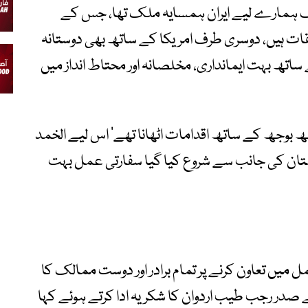
رف ہمارے لیے ایران ہمسایہ ملک تھا، جس کے
علقات ہیں، دوسری طرف امریکا کے ساتھ بھی دوستانہ
ساتھ بہت ایمانداری، مخلصانہ اور محتاط انداز میں
ھ بوجھ کے ساتھ اقدامات اٹھانا تھے‘ اس لیے الخمد
ستان کی جانب سے شروع کیا گیا سفارتی عمل بہت
میں تعاون کرنے پر تمام برادر اور دوست ممالک کا
کے صدر رجب طیب اردوان کا شکریہ ادا کرتے ہوئے کہا