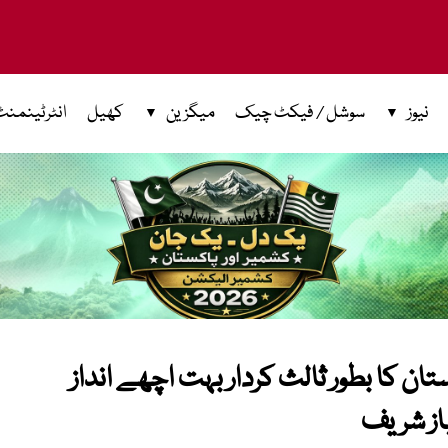
نیوز
سوشل / فیکٹ چیک
میگزین
کھیل
انٹرٹینمنٹ
تان کا بطور ثالث کردار بہت اچھے انداز
باز شریف