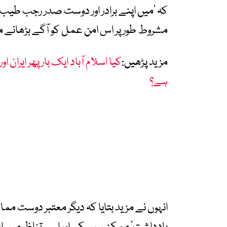
کہ ’میں اپنے برادر اور دوست صدر رجب طیب 
مشروط طور پر اس امن عمل کو آگے بڑھانے م
مزید پڑھیں:
کیا اسلام آباد ایک بار پھر ایران 
ہے؟
انہوں نے مزید بتایا کہ دیگر معتبر دوست مم