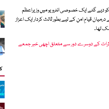
ٹی‘کو دیے گئے ایک خصوصی انٹرویو میں وزیراعظم
ے درمیان قیامِ امن کے لیے بطور ثالث کردار ایک اعزاز
سک تھا۔
مذاکرات کے دوسرے دور سے متعلق اچھی خبر جمعے
کا