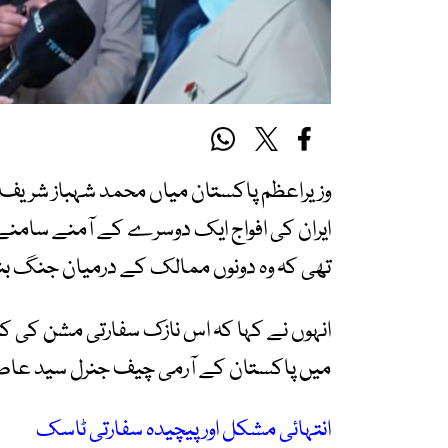
وزیراعظم پاکستان میاں محمد شہباز شریف ن
ایران کی افواج ایک دوسرے کے آمنے سامنے 
تھی کہ وہ دونوں ممالک کے درمیان جنگ بند
انہوں نے کہا کہ اس نازک سفارتی مشن کی کام
میں پاکستان کے آرمی چیف جنرل سید عاصم من
انتہائی مشکل اور پیچیدہ سفارتی ٹاسک