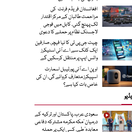
افغانستان فریڈم فرنٹ کی
مزاحمت طالبان کے مرکز اقتدار
تک پہنچ گئی، کابل میں فوجی
لاجسٹک نظام پر حملے کا دعویٰ
چیٹ جی پی ٹی کا نیا فیچر، صارفین
ایک کلک سے اے آئی اسٹیکرز
واٹس ایپ پر منتقل کرسکیں گے
اوپن اے آئی پورٹیبل اسمارٹ
اسپیکرز متعارف کروائے گی، ان کی
خاص بات کیا ہے؟
ڈیو
سعودی عرب، پاکستان اور ترکیہ کے
درمیان ’مکہ مکرمہ مشترکہ دفاعی
معاہدہ‘ طے، کسی ایک پر حملہ