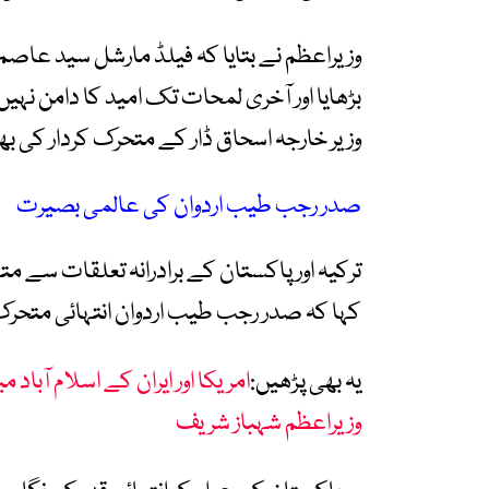
وزیراعظم نے بتایا کہ فیلڈ مارشل سید عاصم
بڑھایا اور آخری لمحات تک امید کا دامن نہیں
وزیر خارجہ اسحاق ڈار کے متحرک کردار کی ب
صدر رجب طیب اردوان کی عالمی بصیرت
ترکیہ اور پاکستان کے برادرانہ تعلقات سے 
کہا کہ صدر رجب طیب اردوان انتہائی متحرک 
یہ بھی پڑھیں:
امریکا اور ایران کے اسلام آباد
وزیراعظم شہباز شریف