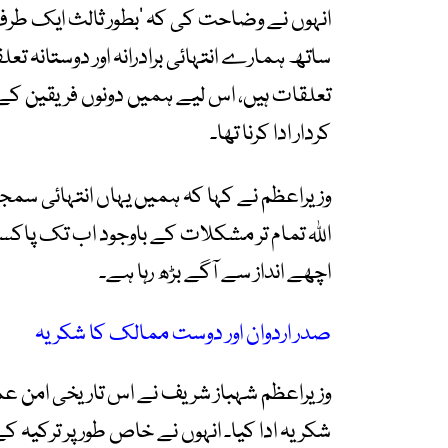
انہوں نے وضاحت کی کہ ’بطور ثالث ایک ط
ساتھ ہمارے انتہائی برادرانہ اور دوستانہ ت
تعلقات ہیں، اس لیے ہمیں دونوں فریقین کے 
کردار ادا کرنا تھا۔
وزیراعظم نے کہا کہ ہمیں یہاں انتہائی سمج
اللہ تمام تر مشکلات کے باوجود اب تک پاک
اچھے انداز سے آگے بڑھ رہا ہے۔
صدر اردوان اور دوست ممالک کا شکریہ
وزیراعظم شہباز شریف نے اس تاریخی امن عمل 
شکریہ ادا کیا۔ انہوں نے خاص طور پر ترکیہ 