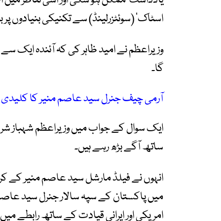
یادداشت‘ ممکن ہو سکی اور اسی تناظر میں اب
اسٹاک‘ (سوئٹزرلینڈ) سے تکنیکی بنیادوں پر
گا۔
آرمی چیف جنرل سید عاصم منیر کا کلیدی ک
ایک سوال کے جواب میں وزیراعظم شہباز شری
ساتھ آگے بڑھ رہے ہیں۔
انہوں نے فیلڈ مارشل سید عاصم منیر کے ک
میں پاکستان کے سپہ سالار جنرل سید عاصم م
امریکی اور ایرانی قیادت کے ساتھ رابطے میں