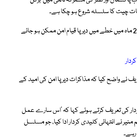
 پاکستان اور قطر کی مشترکہ ثالثی میں ’برگن
 بات چیت کا سلسلہ شروع ہو چکا ہے۔
وزیراعظم نے امید ظاہر کی کہ آئندہ ایک سے 2 ماہ میں خطے میں دیرپا قیام امن ممکن ہو جائے
ردار
ف نے واضح کیا کہ مذاکرات دیرپا امن کی امید کے
ردار کی تعریف کرتے ہوئے کہا کہ ’اس سارے عمل
نیر نے انتہائی کلیدی کردار ادا کیا، جو مسلسل
 رہے۔