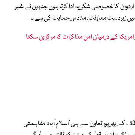
اردوان کا خصوصی شکریہ ادا کرتا ہوں جنہوں نے غیر
یں زبردست معاونت، مدد اور حمایت کی ہے‘۔
اور امریکا کے درمیان امن مذاکرات کا مرکز بن سکتا
الک کے بھرپور تعاون سے ہی ’اسلام آباد مفاہمتی