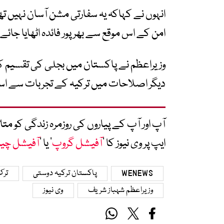
انہوں نے کہاکہ یہ سفارتی مشن آسان نہیں ت
امن کے اس موقع سے بھرپور فائدہ اٹھایا جائے۔
وزیراعظم نے پاکستان میں بجلی کی تقسیم کا
دیگر اصلاحات میں ترکیہ کے تجربات سے استف
آپ اور آپ کے پیاروں کی روزمرہ زندگی کو 
ایپ پر وی نیوز کا ’
آفیشل گروپ
‘ یا ’
آفیشل چی
WENEWS
پاکستان ترکیہ دوستی
ترک
وزیراعظم شہباز شریف
وی نیوز