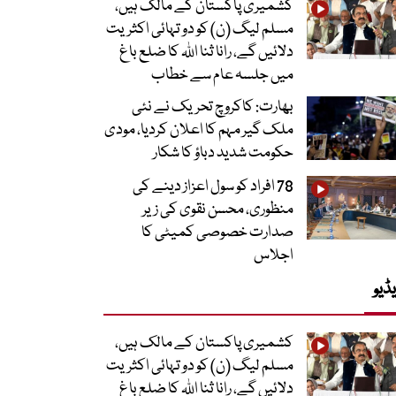
کشمیری پاکستان کے مالک ہیں،
مسلم لیگ (ن) کو دو تہائی اکثریت
دلائیں گے، رانا ثنا اللہ کا ضلع باغ
میں جلسہ عام سے خطاب
بھارت: کاکروچ تحریک نے نئی
ملک گیر مہم کا اعلان کردیا، مودی
حکومت شدید دباؤ کا شکار
78 افراد کو سول اعزاز دینے کی
منظوری، محسن نقوی کی زیر
صدارت خصوصی کمیٹی کا
اجلاس
ڈیو
کشمیری پاکستان کے مالک ہیں،
مسلم لیگ (ن) کو دو تہائی اکثریت
دلائیں گے، رانا ثنا اللہ کا ضلع باغ