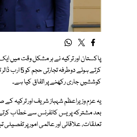
پاکستان اور ترکیہ نے ہر مشکل وقت میں ا
کرتے ہوئے دوط
کوششیں جاری رکھنے پر اتفاق کیا ہے۔
یہ عزم وزیراعظم شہباز شریف اور ترکیہ کے
بعد مشترکہ پریس کانفرنس سے خطاب کرتے ہو
تعلقات، علاقائی اور عالمی امور پر تفصیلی تب