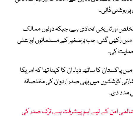
پر روشنی ڈالی۔
مخلص اور تاریخی اتحادی ہے، جبکہ دونوں ممالک
میں رکھی گئی، جب برصغیر کے مسلمانوں اور علی
 حمایت کی۔
ں پاکستان کا ساتھ دیا۔ ان کا کہنا تھا کہ امریکا
سفارتی کوششوں میں بھی صدر اردوان کی مخلصانہ
یں مدد دی۔
‘ عالمی امن کے لیے اہم پیشرفت ہے، ترک صدر کی