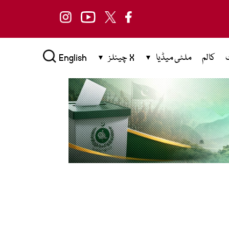
کالم
ملٹی میڈیا
X چینلز
English