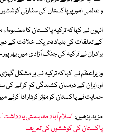
و عالمی امور پر پاکستان کی سفارتی کوششوں 
انہوں نے کہاکہ ترکیہ پاکستان کا مضبوط، 
کے تعلقات کی بنیاد تحریک خلافت کے دور 
برادران نے ترکیہ کی جنگ آزادی میں بھرپور
وزیراعظم نے کہاکہ ترکیہ نے ہر مشکل گھڑی می
اور ایران کے درمیان کشیدگی کم کرانے کی 
حمایت نے پاکستان کو مؤثر کردار ادا کرنے م
مزید پڑھیں:
’اسلام آباد مفاہمتی یادداشت
پاکستان کی کوششوں کی تعریف