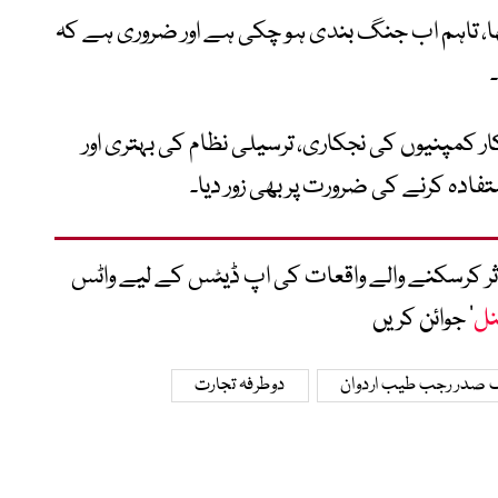
ھا، تاہم اب جنگ بندی ہو چکی ہے اور ضروری ہے کہ
ر کمپنیوں کی نجکاری، ترسیلی نظام کی بہتری اور
ادہ کرنے کی ضرورت پر بھی زور دیا۔
متاثر کرسکنے والے واقعات کی اپ ڈیٹس کے لیے واٹس
نل
‘ جوائن کریں
 صدر رجب طیب اردوان
دوطرفہ تجارت