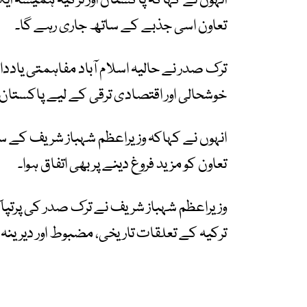
انہوں نے کہاکہ پاکستان اور ترکیہ ہمیشہ ا
تعاون اسی جذبے کے ساتھ جاری رہے گا۔
ترک صدر نے حالیہ اسلام آباد مفاہمتی یاددا
خوشحالی اور اقتصادی ترقی کے لیے پاکستان 
انہوں نے کہاکہ وزیراعظم شہباز شریف کے سا
تعاون کو مزید فروغ دینے پر بھی اتفاق ہوا۔
وزیراعظم شہباز شریف نے ترک صدر کی پرتپاک 
ترکیہ کے تعلقات تاریخی، مضبوط اور دیرینہ 