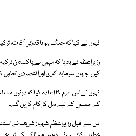
انہوں نے کہاکہ جنگ ہو یا قدرتی آفات، ترکی
وزیراعظم نے بتایا کہ انہوں نے پاکستان ترک
کیں، جہاں سرمایہ کاری اور اقتصادی تعاون کے 
کے حصول کے لیے مل کر کام کریں گے۔
اس سے قبل وزیراعظم شہباز شریف نے استنبو
خطاب کرتے ہوئے دونوں ممالک کے تاریخی تع