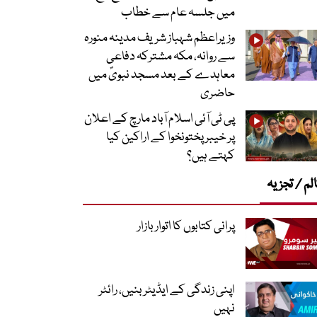
میں جلسہ عام سے خطاب
وزیراعظم شہباز شریف مدینہ منورہ
سے روانہ، مکہ مشترکہ دفاعی
معاہدے کے بعد مسجد نبویؐ میں
حاضری
پی ٹی آئی اسلام آباد مارچ کے اعلان
پر خیبر پختونخوا کے اراکین کیا
کہتے ہیں؟
لم / تجزیہ
پرانی کتابوں کا اتوار بازار
اپنی زندگی کے ایڈیٹر بنیں، رائٹر
نہیں