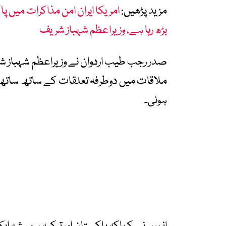
مزید پڑھیں:
امریکا ایران امن مذاکرات میں پا
بڑھ رہا ہے، وزیراعظم شہباز شریف
صدر رجب طیب اردوان نے وزیراعظم شہباز شری
ملاقات میں دوطرفہ تعلقات کے ساتھ ساتھ عل
ہوئی۔