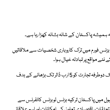
ہ ہمیشہ پاکستان کے شانہ بشانہ کھڑا رہا ہے۔
یہ بزنس فورم میں ترک کاروباری شخصیات سے ملاقاتیں
نئے مواقع پر تبادلہ خیال ہوا۔
انہوں نے اس عزم کا اعادہ کیاکہ دونوں ممالک دوطرفہ تجارت کو 5 ارب ڈالر تک بڑھانے کے ہدف
ل میں پاکستان ترکیہ بزنس ٹو بزنس کانفرنس سے
لقات، اقتصادی تعاون کے امکانات اور اہم علاقائی