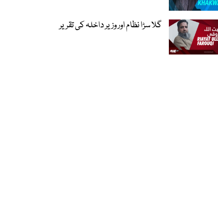
گلا سڑا نظام اور وزیر داخلہ کی تقریر