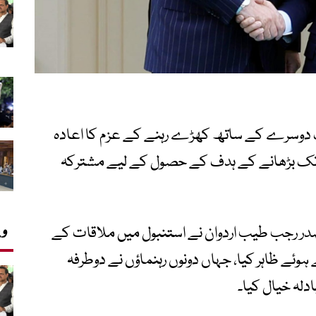
یک دوسرے کے ساتھ کھڑے رہنے کے عزم کا اعادہ
رفہ تجارتی حجم کو 5 ارب ڈالر تک بڑھانے کے ہدف کے حصول کے لیے مشترکہ
وی
 صدر رجب طیب اردوان نے استنبول میں ملاقات کے
ئے ظاہر کیا، جہاں دونوں رہنماؤں نے دوطرفہ
ادلہ خیال کیا۔