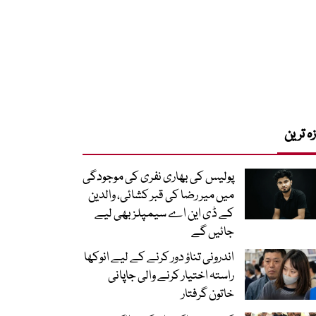
زہ ترین
پولیس کی بھاری نفری کی موجودگی
میں میر رضا کی قبر کشائی، والدین
کے ڈی این اے سیمپلز بھی لیے
جائیں گے
اندرونی تناؤ دور کرنے کے لیے انوکھا
راستہ اختیار کرنے والی جاپانی
خاتون گرفتار