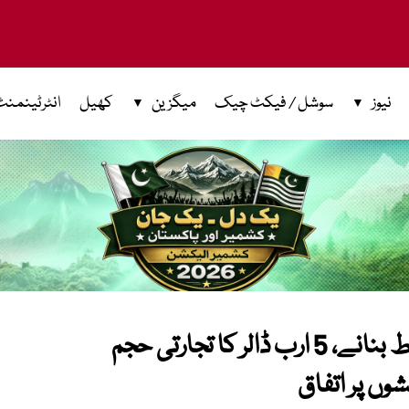
نیوز
سوشل / فیکٹ چیک
میگزین
کھیل
انٹرٹینمنٹ
پاکستان اور ترکیہ کا دوستی مضبوط بنانے، 5 ارب ڈالر کا تجارتی حجم
ں پر اتفاق