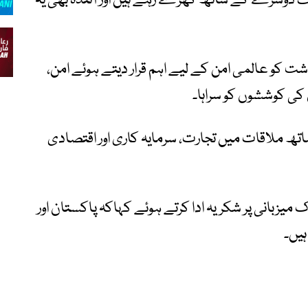
یک دوسرے کے ساتھ کھڑے رہے ہیں اور آئندہ بھی یہ
شت کو عالمی امن کے لیے اہم قرار دیتے ہوئے امن،
کی کوششوں کو سراہا۔
تھ ملاقات میں تجارت، سرمایہ کاری اور اقتصادی
میزبانی پر شکریہ ادا کرتے ہوئے کہاکہ پاکستان اور
ہیں۔