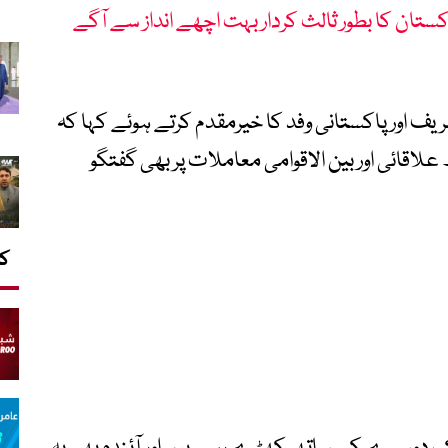
کستان کا بطور ثالث کردار بہت اچھے انداز سے آگے
ف اور پاکستانی وفد کا خیرمقدم کرتے ہوئے کہا کہ
اقائی اور بین الاقوامی معاملات پر بھی گفتگو
کا