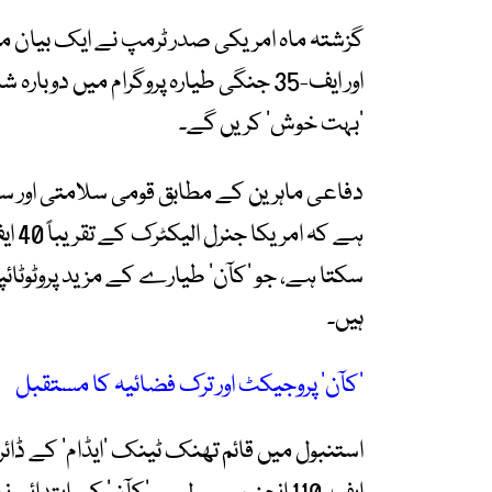
اور ایف-35 جنگی طیارہ پروگرام میں 
’بہت خوش‘ کریں گے۔
دفاعی ماہرین کے مطابق قومی سلامتی اور سف
سکتا ہے، جو ’کآن‘ طیارے کے مزید پروٹوٹائپ
ہیں۔
’کآن‘ پروجیکٹ اور ترک فضائیہ کا مستقبل
استنبول میں قائم تھنک ٹینک ’ایڈام‘ کے ڈائر