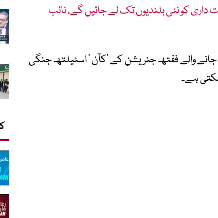
ت داری کو نئی بلندیوں تک لے جائیں گے، نائب
 جانے والے ففتھ جنریشن کے ’کآن ‘ اسٹیلتھ جنگی
کتی ہے۔
کا