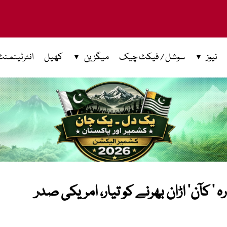
نیوز
سوشل / فیکٹ چیک
میگزین
کھیل
انٹرٹینمنٹ
 کآن‘ اڑان بھرنے کو تیار، امریکی صدر