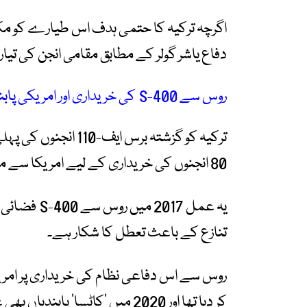
اگرچہ ترکیہ کا حتمی ہدف اس طیارے کو مکمل
دفاع یاشر گولر کے مطابق مقامی انجن کی تیار
روس سے S-400 کی خریداری اور امریکی پابندیاں
80 انجنوں کی خریداری کے لیے امریکا سے منظوری درکار ہے۔
یہ عمل 2017
تنازع کے باعث تعطل کا شکار ہے۔
کر دیا تھا اور 2020 میں ’کاٹسا