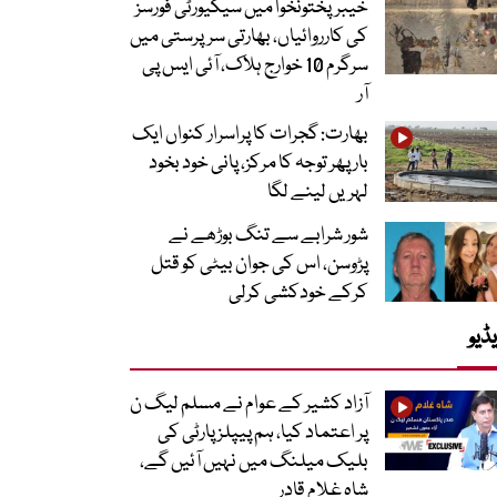
خیبرپختونخوا میں سیکیورٹی فورسز
کی کارروائیاں، بھارتی سرپرستی میں
سرگرم 10 خوارج ہلاک، آئی ایس پی
آر
بھارت: گجرات کا پراسرار کنواں ایک
بار پھر توجہ کا مرکز، پانی خود بخود
لہریں لینے لگا
شور شرابے سے تنگ بوڑھے نے
پڑوسن، اس کی جوان بیٹی کو قتل
کرکے خودکشی کرلی
ڈیو
آزاد کشیر کے عوام نے مسلم لیگ ن
پر اعتماد کیا، ہم پیپلز پارٹی کی
بلیک میلنگ میں نہیں آئیں گے،
شاہ غلام قادر