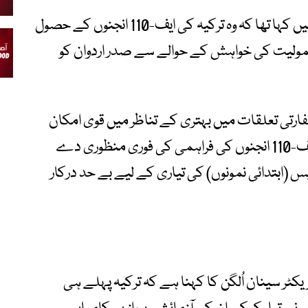
گزشتہ ماہ امریکی صدر ٹرمپ نے ایک بیان میں کہا تھا کہ وہ ترکیہ کی ایف-110 انجنوں کے حصول
دوبارہ شمولیت کی خواہش کے حوالے سے صدر اردوان کو
ارتی تعلقات میں بہتری کے تناظر میں قوی امکان
ہے کہ امریکا جنرل الیکٹرک کے تقریباً 40 ایف-110 انجنوں کی فراہمی کی فوری منظوری دے
س (ابتدائی نمونوں) کی تیاری کے لیے بے حد درکار
یکٹر سینان اُلگن کا کہنا ہے کہ ترکیہ پہلے ہی