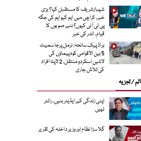
شہبازشریف کا مستقبل کیا؟ بڑی
خبر، کراچی میں ایم کیو ایم کی جگہ
پی ٹی آئی کیوں؟ نئے صوبوں کا
قیام، اندر کی خبر
براڈ پیک سانحہ: نرمل پرجا سمیت
5 بین الاقوامی کوہ پیماؤں کی
لاشیں اسکردو منتقل، 2 لاپتا افراد
کی تلاش جاری
لم / تجزیہ
اپنی زندگی کے ایڈیٹر بنیں، رائٹر
نہیں
گلا سڑا نظام اور وزیر داخلہ کی تقریر