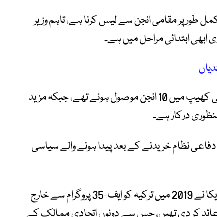
 طور پر مقامی انجن سے لیس کرنا ہے، تاہم وزیر
ی ابھی ابتدائی مراحل میں ہے۔
ترکیہ کو گزشتہ برس ایف-110 انجنوں کی پہلی کھیپ میں 10 انجن موصول ہوئے تھے، جبکہ مزید
 میں روس سے S-400 فضائی دفاعی نظام خریدنے کے بعد پیدا ہونے والے سیاسی
روس سے اس دفاعی نظام کی خریداری پر امریکا نے 2019 میں ترکیہ کو ایف-35 پروگرام سے خارج
‘ پابندیاں بھی عائد کر دی تھیں، جس سے دونوں اتحادی ممالک کے