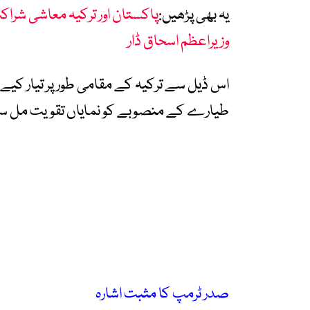
یہ بھی پڑھیں:
پاکستان اور ترکیہ معاشی شراک
وزیراعظم اسحاق ڈار
اس ڈیل سے ترکیہ کے مقامی طور پر تیار کیے
طیارے کے منصوبے کو نمایاں تقویت مل س
صدر ٹرمپ کا مثبت اشارہ