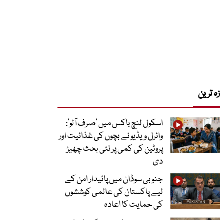
زہ ترین
اسکول لنچ باکس میں ‘صرف آلو’:
وائرل ویڈیو نے بچوں کی غذائیت اور
پروٹین کی کمی پر نئی بحث چھیڑ
دی
جنوبی سوڈان میں پائیدار امن کے
لیے پاکستان کی عالمی کوششوں
کی حمایت کا اعادہ