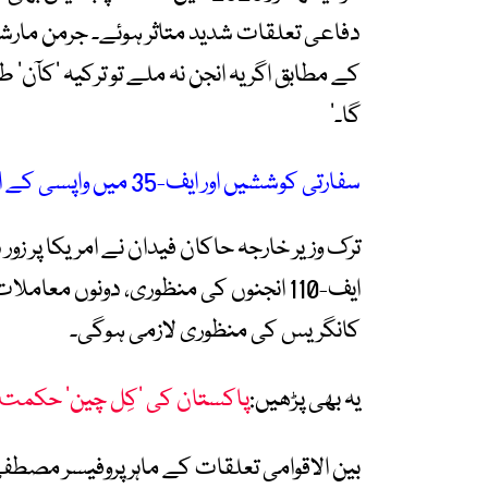
دفاعی تعلقات شدید متاثر ہوئے۔ جرمن مارشل 
کے مطابق اگر یہ انجن نہ ملے تو ترکیہ ’کآن‘
گا۔‘
سفارتی کوششیں اور ایف-35 میں واپسی کے امکانات
ایف-110 انجنوں کی منظوری، دونوں مع
کانگریس کی منظوری لازمی ہوگی۔
یہ بھی پڑھیں:
پاکستان کی ’کِل چین‘ حکمت 
بین الاقوامی تعلقات کے ماہر پروفیسر مصط