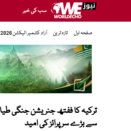
سب کی خبر
صفحہ اول
تازہ ترین
آزاد کشمیر الیکشن 2026
ترکیہ کا ففتھ جنریشن جنگی طیارہ ’
سے بڑے سرپرائز کی امید