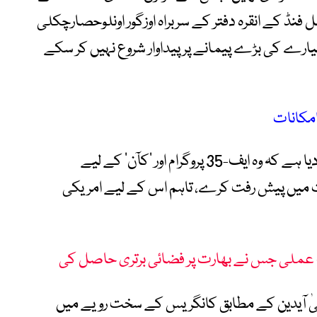
فنڈ کے انقرہ دفتر کے سربراہ اوزگور اونلوحصارچکلی
 طیارے کی بڑے پیمانے پر پیداوار شروع نہیں کر سکے
ترک وزیر خارجہ حاکان فیدان نے امریکا پر زور دیا ہے کہ وہ ایف-35 پروگرام اور ’کآن‘ کے لیے
املات میں پیش رفت کرے، تاہم اس کے لیے امریکی
عملی جس نے بھارت پر فضائی برتری حاصل کی
فیٰ آیدین کے مطابق کانگریس کے سخت رویے میں