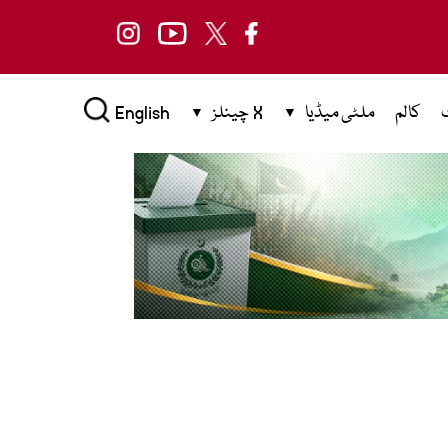
کالم
ملٹی میڈیا
X چینلز
English