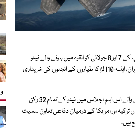
ترکیہ کو امید ہے کہ امریکی صدر ڈونلڈ ٹرمپ کے 7 اور 8 جولائی کو انقرہ میں ہونے والے نیٹو
سربراہی اجلاس کے موقع پر دورۂ ترکیہ کے دوران، ایف-110 لڑاکا طیاروں کے انجنوں کی خریداری
وی
صدر رجب طیب اردوان کی میزبانی میں ہونے والے اس اہم اجلاس میں نیٹو کے تمام 32 رکن
 ترکیہ اور امریکا کے درمیان دفاعی تعاون سمیت
 ہیں۔