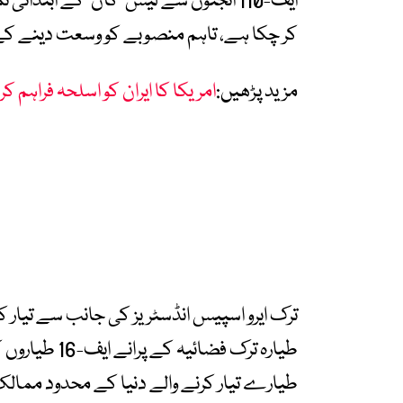
ایف-110 انجنوں سے لیس ’کآن‘ کے ابتدا
کر چکا ہے، تاہم منصوبے کو وسعت دینے کے ل
مزید پڑھیں:
امریکا کا ایران کو اسلحہ فراہم کرن
ترک ایرو اسپیس انڈسٹریز کی جانب سے تیار ک
طیارہ ترک فض
طیارے تیار کرنے والے دنیا کے محدود مم