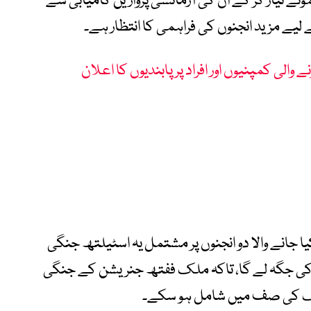
ئی نمونے تیار کر کے ان کی آزمائشی پروازیں کامیابی سے
یے مزید انجنوں کی فراہمی کا انتظار ہے۔
ے والی کمپنیوں اور افراد پر پابندیوں کا اعلان
یا جانے والا دو انجنوں پر مشتمل یہ اسٹیلتھ جنگی
ائیہ کے پرانے ایف-16 طیاروں کی جگہ لے گا، تاکہ ملک ففتھ جنریشن کے جنگی
الک کی صف میں شامل ہو سکے۔