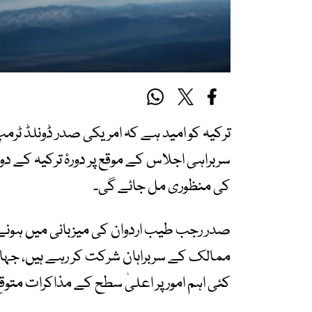
کی منظوری مل جائے گی۔
ممالک کے سربراہان شرکت کر رہے ہیں، جہاں
کئی اہم امور پر اعلیٰ سطح کے مذاکرات متوقع