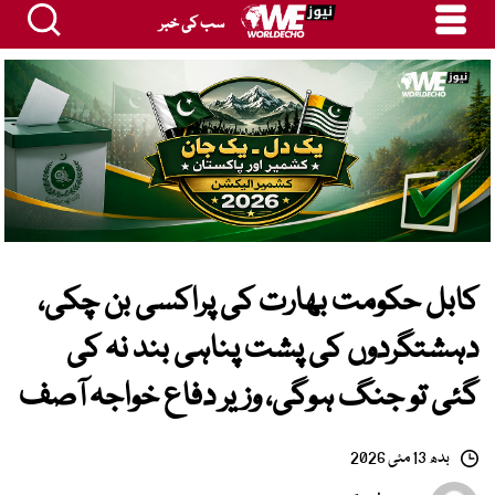
سب کی خبر
کابل حکومت بھارت کی پراکسی بن چکی،
دہشتگردوں کی پشت پناہی بند نہ کی
گئی تو جنگ ہوگی، وزیر دفاع خواجہ آصف
بدھ 13 مئی 2026