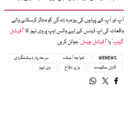
آپ اور آپ کے پیاروں کی روزمرہ زندگی کو متاثر کرسکنے والے
واقعات کی اپ ڈیٹس کے لیے واٹس ایپ پر وی نیوز کا ’
آفیشل
گروپ
‘ یا ’
آفیشل چینل
‘ جوائن کریں
WENEWS
خواجہ آصف
سرحد پار دہشتگردی
کابل حکومت
وزیر دفاع
وی نیوز