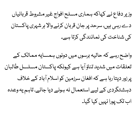
وزیر دفاع نے کہاکہ ہماری مسلح افواج غیر مشروط قربانیاں
دے رہی ہیں، سرحد پر جان قربان کرنے والا ہر شہری پاکستان
کی شناخت کی نمائندگی کرتا ہے۔
واضح رہے کہ حالیہ برسوں میں دونوں ہمسایہ ممالک کے
تعلقات میں شدید تناؤ آیا ہے کیونکہ پاکستان مسلسل طالبان
پر زور دیتا رہا ہے کہ افغان سرزمین کو اسلام آباد کے خلاف
دہشتگردی کے لیے استعمال نہ ہونے دیا جائے، تاہم یہ وعدہ
اب تک پورا نہیں کیا گیا۔