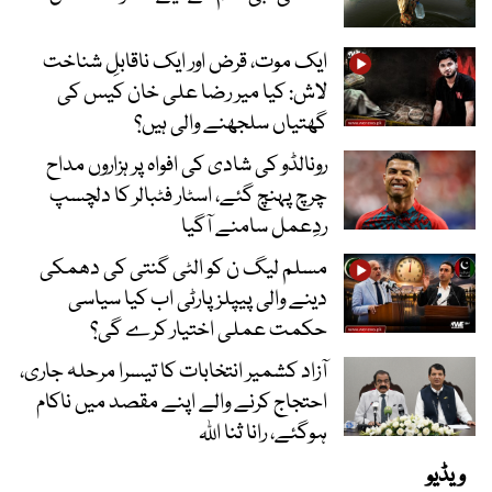
ایک موت، قرض اور ایک ناقابلِ شناخت
لاش: کیا میر رضا علی خان کیس کی
گھتیاں سلجھنے والی ہیں؟
رونالڈو کی شادی کی افواہ پر ہزاروں مداح
چرچ پہنچ گئے، اسٹار فٹبالر کا دلچسپ
ردِعمل سامنے آگیا
مسلم لیگ ن کو الٹی گنتی کی دھمکی
دینے والی پیپلز پارٹی اب کیا سیاسی
حکمت عملی اختیار کرے گی؟
آزاد کشمیر انتخابات کا تیسرا مرحلہ جاری،
احتجاج کرنے والے اپنے مقصد میں ناکام
ہوگئے، رانا ثنا اللہ
ویڈیو