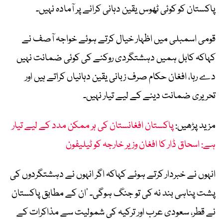
پاکستان کو کوئی ٹھوس یقین دہانی کرانے پر آمادہ نہیں۔
قومی اسمبلی میں اظہار خیال کرتے ہوئے خواجہ آصف نے
کہاکہ کابل ہمیں دہشتگردی روکنے کی کوئی ضمانت نہیں
دے رہا، افغان حکام صرف زبانی یقین دہانیاں کراتے ہیں اور
تحریری ضمانت دینے کے لیے تیار نہیں۔
مزید پڑھیں:
پاکستان افغانستان کی ہر ممکن مدد کے لیے تیار
ہے: اسحاق ڈار کا افغان وزیر خارجہ کو ٹیلیفون
انہوں نے خبردار کرتے ہوئے کہاکہ اگر انہوں نے دہشتگردوں کی
پشت پناہی بند نہ کی تو جنگ ہوگی۔ ’ان کے مطابق پاکستان
نے قطر، سعودی عرب اور ترکیہ کی شمولیت سے مذاکرات کے