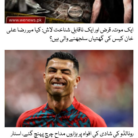
ایک موت، قرض اور ایک ناقابلِ شناخت لاش: کیا میر رضا علی
خان کیس کی گھتیاں سلجھنے والی ہیں؟
رونالڈو کی شادی کی افواہ پر ہزاروں مداح چرچ پہنچ گئے، اسٹار