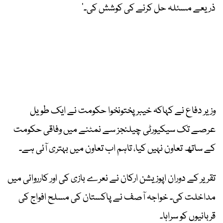
ذریعے مسئلہ حل کرنے کی کوشش کی۔‘
وزیر دفاع نے کہاکہ خیبر پختونخوا حکومت نے ایک طویل
عرصے تک سیکیورٹی چیلنجز سے نمٹنے میں وفاقی حکومت
کے ساتھ تعاون نہیں کیا، تاہم اب تعاون میں بہتری آئی ہے۔
تقریر کے دوران اپوزیشن ارکان نے نعرے بازی کی اور کارروائی میں
مداخلت کی۔ خواجہ آصف نے پاکستان کی مسلح افواج کی
قربانیوں کو سراہا۔