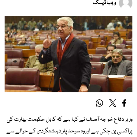
ویب ڈیسک
وزیر دفاع خواجہ آصف نے کہا ہے کہ کابل حکومت بھارت کی
پراکسی بن چکی ہے اور وہ سرحد پار دہشتگردی کے حوالے سے