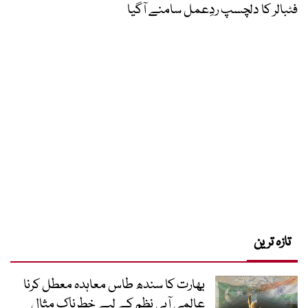
فٹبالر کا دلچسپ ردِعمل سامنے آگیا
تازہ ترین
بھارت کا سندھ طاس معاہدہ معطل کرنا
عالمی آبی نظم کے لیے خطرناک مثال