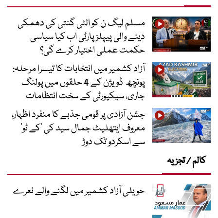
مسلم لیگ ن کو الٹی گنتی کی دھمکی
دینے والی پیپلز پارٹی اب کیا سیاسی
حکمت عملی اختیار کرے گی؟
آزاد کشمیر میں انتخابات کا تیسرا مرحلہ:
پونچھ ڈویژن کے 4 حلقوں میں پولنگ
جاری، سیکیورٹی کے سخت انتظامات
جشن آزادی پر قومی جذبے کا منفرد اظہار،
معروف ایتھلیٹ جمال سید کی ’کے ٹو‘
سے اسکردو تک دوڑ
کالم / تجزیہ
حویلی آزاد کشمیر میں لگنے والے نعرے