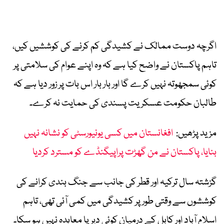
اگرچہ دوست ممالک نے کشیدگی کم کرنے کی کوششیں کیں،
تاہم پاکستان نے واضح کیا ہے کہ وہ اپنے عوام کی سلامتی پر
کوئی سمجھوتہ نہیں کرے گا اور بار بار اس بات پر زور دیا ہے کہ
طالبان حکومت عسکریت پسندی کی حمایت نہ کرے۔
مزید پڑھیں:
افغانستان میں کسی یونیورسٹی کو نشانہ نہیں
بنایا، پاکستان نے من گھڑت پراپیگنڈے کو مسترد کردیا
گزشتہ سال ترکیہ اور قطر کی جانب سے جنگ بندی کرانے کی
کوششوں سے وقتی طور پر کشیدگی میں کمی آئی تھی، تاہم
اسلام آباد اور کابل کے درمیان کوئی دیرپا معاہدہ نہیں ہو سکا۔