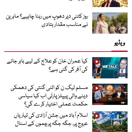
روز کتنی دیر دھوپ میں رہنا چاہیے؟ ماہرین
نے مناسب مقدار بتادی
ویڈیو
کیا عمران خان کو علاج کے لیے باہر جانے
کی آفر کی گئی ہے؟
مسلم لیگ ن کو الٹی گنتی کی دھمکی
دینے والی پیپلز پارٹی اب کیا سیاسی
حکمت عملی اختیار کرے گی؟
اسلام آباد میں جشن آزادی کی تیاریاں
عروج پر، جگہ جگہ پرچموں کے اسٹال