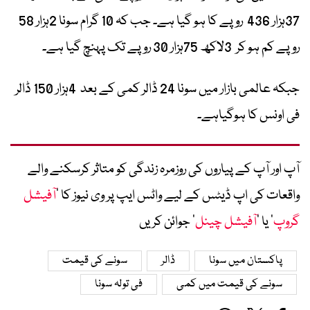
37ہزار 436 روپے کا ہو گیا ہے۔ جب کہ 10 گرام سونا 2ہزار 58
روپے کم ہو کر 3لاکھ 75ہزار 30 روپے تک پہنچ گیا ہے۔
جبکہ عالمی بازار میں سونا 24 ڈالر کمی کے بعد 4ہزار 150 ڈالر
فی اونس کا ہوگیاہے۔
آپ اور آپ کے پیاروں کی روزمرہ زندگی کو متاثر کرسکنے والے
واقعات کی اپ ڈیٹس کے لیے واٹس ایپ پر وی نیوز کا ’
آفیشل
گروپ
‘ یا ’
آفیشل چینل
‘ جوائن کریں
پاکستان میں سونا
ڈالر
سونے کی قیمت
سونے کی قیمت میں کمی
فی تولہ سونا