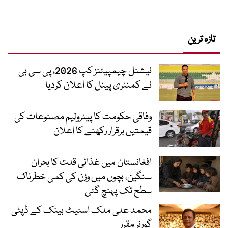
تازہ ترین
نیشنل چیمپیئنز کپ 2026، پی سی بی
نے کمنٹری پینل کا اعلان کردیا
وفاقی حکومت کا پیٹرولیم مصنوعات کی
قیمتیں برقرار رکھنے کا اعلان
افغانستان میں غذائی قلت کا بحران
سنگین، بچوں میں وزن کی کمی خطرناک
سطح تک پہنچ گئی
محمد علی ملک اسٹیٹ بینک کے ڈپٹی
گورنر مقرر