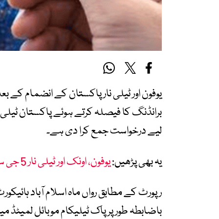
یوفون اور ٹیلی نار پاکستان کے انضمام کے ب
برانڈنگ کا فیصلہ کرتے ہوئے پاکستان ٹیلی
لیے درخواست جمع کرا دی ہے۔
یہ بھی پڑھیں:
یوفون، اونک اور ٹیلی نار 5 جی سروسز فراہمی کے لیے تیار، اسپیکٹرم حاصل کرلیا
رپورٹ کے مطابق رواں ماہ اسلام آباد ہائیکو
باضابطہ طور پر پاک ٹیلیکام موبائل لمیٹڈ میں 