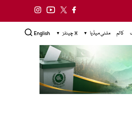
کالم
ملٹی میڈیا
X چینلز
English