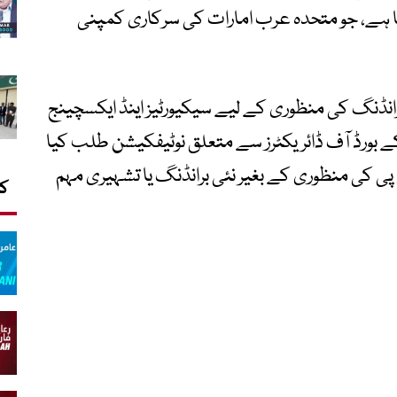
رہا ہے، جو متحدہ عرب امارات کی سرکاری کمپنی
رانڈنگ کی منظوری کے لیے سیکیورٹیز اینڈ ایکسچینج
ورڈ آف ڈائریکٹرز سے متعلق نوٹیفکیشن طلب کیا
پی کی منظوری کے بغیر نئی برانڈنگ یا تشہیری مہم
کا