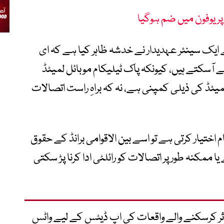
پر یوفون میں ضم ہوگیا
 ایک سینئر عہدیدار نے خدشہ ظاہر کیا ہے کہ ای
منے آسکتے ہیں، کیونکہ پاک ٹیلیکام موبائل لمیٹڈ
ٹڈ کی ذیلی کمپنی ہے، نہ کہ براہِ راست اتصالات
م اختیار کرتی ہے تو اسے بین الاقوامی برانڈ کے حقوق
ممکنہ طور پر اتصالات کو رائلٹی ادا کرنا پڑ سکتی
متاثر کرسکنے والے واقعات کی اپ ڈیٹس کے لیے واٹس