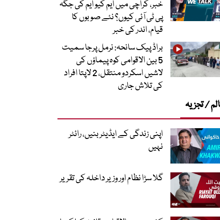
خبر، کراچی میں ایم کیو ایم کی جگہ
پی ٹی آئی کیوں؟ نئے صوبوں کا
قیام، اندر کی خبر
براڈ پیک سانحہ: نرمل پرجا سمیت
5 بین الاقوامی کوہ پیماؤں کی
لاشیں اسکردو منتقل، 2 لاپتا افراد
کی تلاش جاری
لم / تجزیہ
اپنی زندگی کے ایڈیٹر بنیں، رائٹر
نہیں
گلا سڑا نظام اور وزیر داخلہ کی تقریر