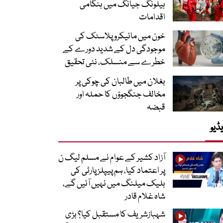
ہیلونگ جیانگ میں ہنگامی
اقدامات
خون میں مائیکرو پلاسٹک کی
موجودگی دل کے شدید دورے کے
خطرے سے منسلک، نئی تحقیق
بغلان میں طالبان کی چوکی پر
مخالف جنگجوؤں کا حملہ اور
قبضہ
ڈیو
آزاد کشیر کے عوام نے مسلم لیگ ن
پر اعتماد کیا، ہم پیپلز پارٹی کی
بلیک میلنگ میں نہیں آئیں گے،
شاہ غلام قادر
شہبازشریف کا مستقبل کیا؟ بڑی