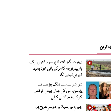
زہ ترین
بھارت: گجرات کا پراسرار کنواں ایک
بار پھر توجہ کا مرکز، پانی خود بخود
لہریں لینے لگا
شور شرابے سے تنگ بوڑھے نے
پڑوسن، اس کی جوان بیٹی کو قتل
کرکے خودکشی کرلی
چین میں سیلابی موسم عروج پر،