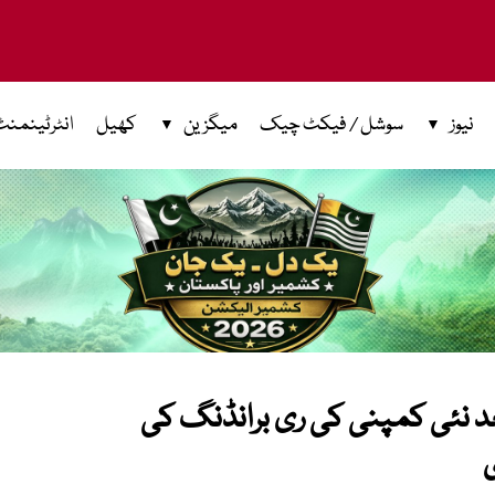
نیوز
سوشل / فیکٹ چیک
میگزین
کھیل
انٹرٹینمنٹ
بعد نئی کمپنی کی ری برانڈنگ کی
ی