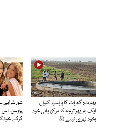
شور شرابے 
بھارت: گجرات کا پراسرار کنواں
پڑوسن، اس ک
ایک بار پھر توجہ کا مرکز، پانی خود
کرکے خودکش
بخود لہریں لینے لگا