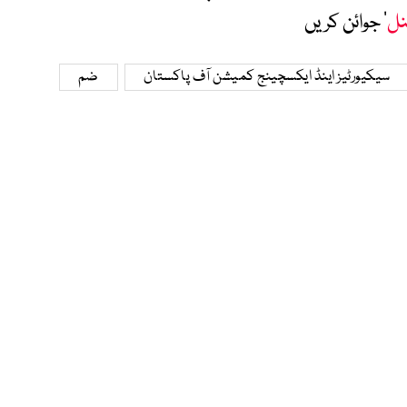
نل
‘ جوائن کریں
سیکیورٹیز اینڈ ایکسچینج کمیشن آف پاکستان
ضم