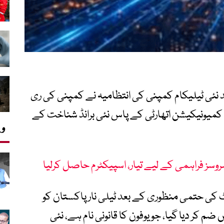
عد نئی ٹیلیکام کمپنی کی انتظامیہ نے کمپنی کی ری
 کمیونیکیشن اتھارٹی کے پاس نئی برانڈ شناخت کے
وی
رٹ کی حتمی منظوری کے بعد ٹیلی نار پاکستان کو
ضم کر دیا گیا، جو یوفون کا قانونی نام ہے، نئی