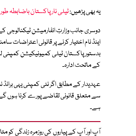
یہ بھی پڑھیں:
ٹیلی نار پاکستان باضابطہ طور 
دوسری جانب وزارتِ انفارمیشن ٹیکنالوجی کے
اینڈ نام اختیار کرنے پر قانونی اعتراضات سا
بدستور پاکستان ٹیلی کمیونیکیشن کمپنی لمی
کے ماتحت ادارہ۔
عہدیدار کے مطابق اگر نئی کمپنی یہی برانڈ نا
سے متعلق قانونی تقاضے پورے کرنا ہوں گے یا 
ہے۔
آپ اور آپ کے پیاروں کی روزمرہ زندگی کو 