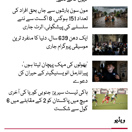
مون سون بارشوں سے جاں بحق افراد کی
تعداد 151 ہوگئی، 8 اگست سے نئے
سلسلے کی پیشگوئی، الرٹ جاری
ایک دھن 639 سال، دنیا کا منفرد ترین
موسیقی پروگرام جاری
‘بھوتوں کی مہک پہچان لیتا ہوں’،
پیرانارمل انویسٹیگیٹر کے حیران کن
دعوے
ہاکی ٹیسٹ سیریز: جنوبی کوریا کی آخری
میچ میں پاکستان کو 2 کے مقابلے میں 6
گول سے شکست
ویڈیو