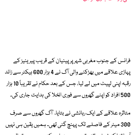
فرانس کے جنوب مغربی شہر پرپینیان کے قریب پیرینیز کے
پہاڑی علاقے میں بھڑکنے والی آگ نے 4 ہزار 600 ہیکٹر سے زائد
رقبہ اپنی لپیٹ میں لے لیا، جس کے بعد حکام نے تقریباً 10 ہزار
500 افراد کو اپنے گھروں سے فوری انخلا کی ہدایت جاری کی۔
متاثرہ علاقے کے ایک رہائشی نے بتایا، ’آگ گھروں سے صرف
300 میٹر کے فاصلے تک پہنچ گئی تھی۔ ہمیں یقین ہی نہیں