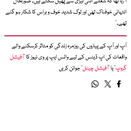
آ رہا تھا کہ شعلے اتنی تیزی سے پھیل سکتے ہیں۔ صورتحال
انتہائی خوفناک تھی اور لوگ شدید خوف و ہراس کا شکار ہو گئے
تھے۔‘
آپ اور آپ کے پیاروں کی روزمرہ زندگی کو متاثر کرسکنے والے
واقعات کی اپ ڈیٹس کے لیے واٹس ایپ پر وی نیوز کا ’
آفیشل
گروپ
‘ یا ’
آفیشل چینل
‘ جوائن کریں