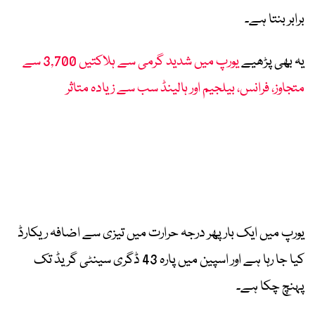
برابر بنتا ہے۔
یہ بھی پڑھیے
یورپ میں شدید گرمی سے ہلاکتیں 3,700 سے
متجاوز، فرانس، بیلجیم اور ہالینڈ سب سے زیادہ متاثر
یورپ میں ایک بار پھر درجہ حرارت میں تیزی سے اضافہ ریکارڈ
کیا جا رہا ہے اور اسپین میں پارہ 43 ڈگری سینٹی گریڈ تک
پہنچ چکا ہے۔