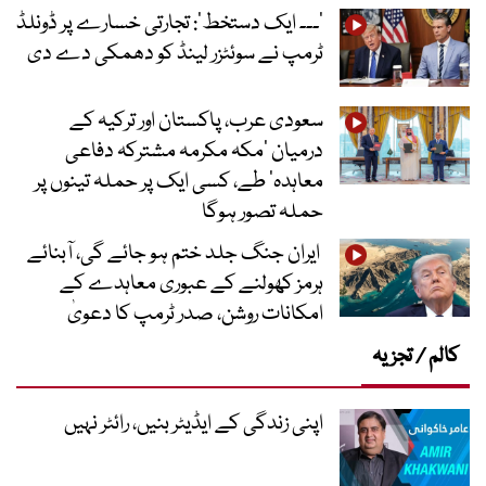
’۔۔۔ ایک دستخط‘: تجارتی خسارے پر ڈونلڈ
ٹرمپ نے سوئٹزر لینڈ کو دھمکی دے دی
سعودی عرب، پاکستان اور ترکیہ کے
درمیان ’مکہ مکرمہ مشترکہ دفاعی
معاہدہ‘ طے، کسی ایک پر حملہ تینوں پر
حملہ تصور ہوگا
ایران جنگ جلد ختم ہو جائے گی، آبنائے
ہرمز کھولنے کے عبوری معاہدے کے
امکانات روشن، صدر ٹرمپ کا دعویٰ
کالم / تجزیہ
اپنی زندگی کے ایڈیٹر بنیں، رائٹر نہیں