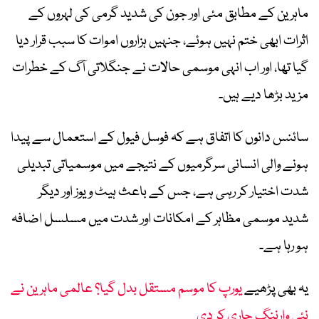
ماہرین کے مطابق مئی اور جون کی شدید گرمی کی لہروں کے
اثرات ابھی ختم نہیں ہوئے، جنہیں ہزاروں اموات کا سبب قرار دیا
گیا تھا، اور اب انہی موسمی حالات نے جنگلاتی آگ کے خطرات
مزید بڑھا دیے ہیں۔
سائنس دانوں کا اتفاق ہے کہ فوسل فیول کے استعمال سے پیدا
ہونے والی انسانی سرگرمیوں کے نتیجے میں موسمیاتی تبدیلی
شدت اختیار کر رہی ہے، جس کے باعث ہیٹ ویوز اور دیگر
شدید موسمی مظاہر کے امکانات اور شدت میں مسلسل اضافہ
ہو رہا ہے۔
یہ بھی پڑھیے
یورپ کا موسم مستقل بدل گیا؟ عالمی ماہرین نے
نئی وارننگ جاری کر دی