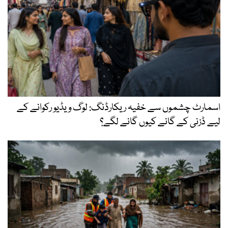
اسمارٹ چشموں سے خفیہ ریکارڈنگ: لوگ ویڈیو رکوانے کے
لیے ڈزنی کے گانے کیوں گانے لگے؟