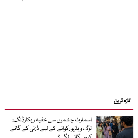
تازہ ترین
اسمارٹ چشموں سے خفیہ ریکارڈنگ:
لوگ ویڈیو رکوانے کے لیے ڈزنی کے گانے
کیوں گانے لگے؟