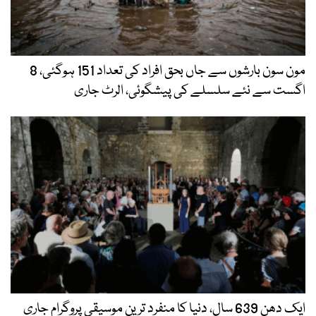
مون سون بارشوں سے جاں بحق افراد کی تعداد 151 ہوگئی، 8
اگست سے نئے سلسلے کی پیشگوئی، الرٹ جاری
ایک دھن 639 سال، دنیا کا منفرد ترین موسیقی پروگرام جاری