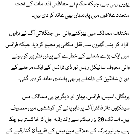
پھیل رہی ہے، جبکہ حکام نے حفاظتی اقدامات کے تحت
متعدد علاقوں میں پابندیاں بھی عائد کر دی ہیں۔
مختلف ممالک میں بھڑکنے والی اس جنگلاتی آگ نے ہزاروں
افراد کو اپنے گھروں سے نقل مکانی پر مجبور کر دیا، جبکہ فرانس
میں ایک بڑے شعلے کے خطرے کے پیش نظر پیر کو ہونے
والی معروف سائیکل ریس ٹور ڈی فرانس کے ایک مرحلے کے
دوران شائقین کے داخلے پر بھی پابندی عائد کر دی گئی۔
پرتگال، اسپین، فرانس، یونان اور دیگر یورپی ممالک میں
سینکڑوں فائر فائٹرز آگ پر قابو پانے کی کوششوں میں مصروف
ہیں۔ اب تک 20 ہزار ہیکٹر سے زائد رقبہ جل کر خاکستر ہو چکا
ہے، جو نیویارک کے علاقے مین ہیٹن کے تقریباً 3 گنا رقبے کے