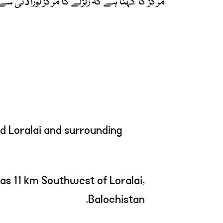
مرکز کا کہنا ہے کہ زلزلے کا مرکز لورالائی سے تقریباً 31 کلومیٹر مشرق می
d Loralai and surrounding
s 11 km Southwest of Loralai,
Balochistan.