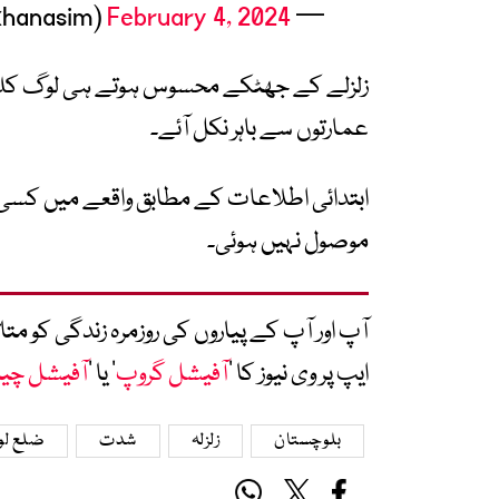
February 4, 2024
— Asim Ahmed khan (@leokhanasim)
زلزلے کے جھٹکے محسوس ہوتے ہی لوگ کلمہ ط
عمارتوں سے باہر نکل آئے۔
ابتدائی اطلاعات کے مطابق واقعے میں کسی 
موصول نہیں ہوئی۔
آپ اور آپ کے پیاروں کی روزمرہ زندگی کو 
ایپ پر وی نیوز کا ’
آفیشل گروپ
‘ یا ’
آفیشل چی
بلوچستان
زلزلہ
شدت
ضلع لور