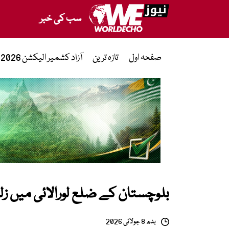
سب کی خبر
صفحہ اول
تازہ ترین
آزاد کشمیر الیکشن 2026
بلوچستان کے ضلع لورالائی میں زلزلہ، شدت
بدھ 8 جولائی 2026