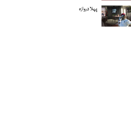
پہلا دروازہ