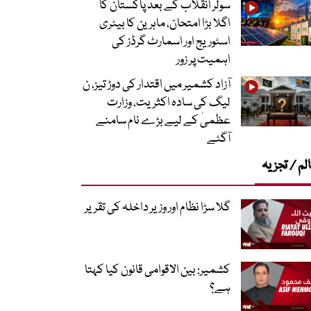
سولر انقلاب کے بعد پاکستان کا
اگلا بڑا امتحان، ماہرین کا بیٹری
اسٹوریج اور اسمارٹ گرڈز کی
اہمیت پر زور
آزاد کشمیر میں اقتدار کی دوڑ تیز، ن
لیگ کی سادہ اکثریت، وزارت
عظمیٰ کے لیے بڑے نام سامنے
آگئے
لم / تجزیہ
گلا سڑا نظام اور وزیر داخلہ کی تقریر
کشمیر: بین الاقوامی قانون کیا کہتا
ہے؟