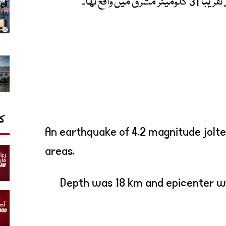
ں واقع تھا۔
کا
An earthquake of 4.2 magnitude jolte
areas.
Depth was 18 km and epicenter wa