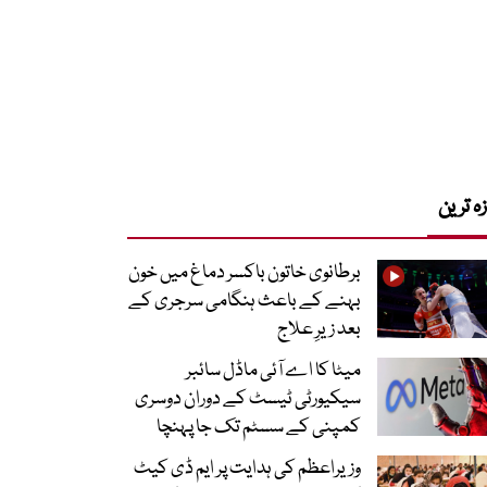
زہ ترین
برطانوی خاتون باکسر دماغ میں خون
بہنے کے باعث ہنگامی سرجری کے
بعد زیرِ علاج
میٹا کا اے آئی ماڈل سائبر
سیکیورٹی ٹیسٹ کے دوران دوسری
کمپنی کے سسٹم تک جا پہنچا
وزیراعظم کی ہدایت پر ایم ڈی کیٹ