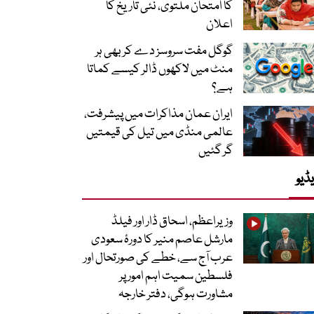
کا امتحان ملتوی، نئی تاریخ کا
اعلان
گوگل مفت سروسز دے کر بھی ہر
منٹ میں لاکھوں ڈالر کیسے کماتا
ہے؟
ایران عمان مذاکرات میں پیشرفت،
عالمی منڈی میں تیل کی قیمتیں
گر گئیں
ڈیو
وزیراعظم، اسحاق ڈار اور فیلڈ
مارشل عاصم منیر کا دورۂ سعودی
عرب آج سے، خطے کی صورتحال اور
فلسطین سمیت اہم امور پر
مشاورت ہوگی، دفتر خارجہ