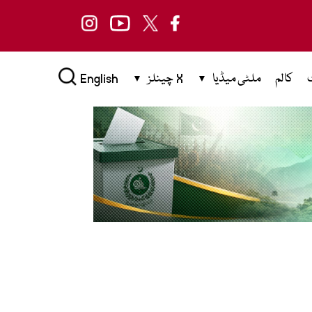
کالم
ملٹی میڈیا
X چینلز
English