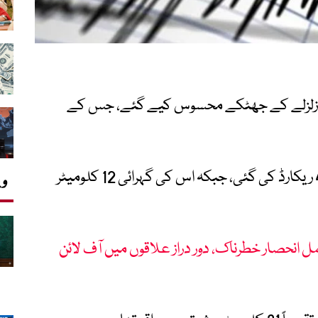
میں زلزلے کے جھٹکے محسوس کیے گئے، جس کے
زلزلہ پیما مرکز کے مطابق زلزلے کی شدت 4.4 ریکارڈ کی گئی، جبکہ اس کی گہرائی 12 کلومیٹر
وی
 انحصار خطرناک، دور دراز علاقوں میں آف لائن