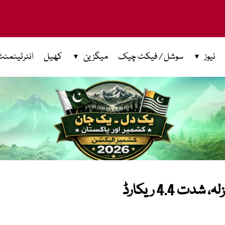
نیوز
سوشل / فیکٹ چیک
میگزین
کھیل
انٹرٹینمنٹ
 4.4 ریکارڈ