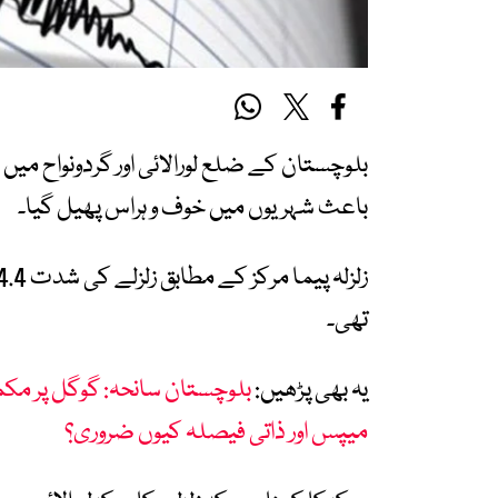
بلوچستان کے ضلع لورالائی اور گردونواح 
باعث شہریوں میں خوف و ہراس پھیل گیا۔
تھی۔
یہ بھی پڑھیں:
بلوچستان سانحہ: گوگل پر مکمل
میپس اور ذاتی فیصلہ کیوں ضروری؟