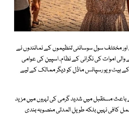
ی کمیشن اور مختلف سول سوسائٹی تنظیموں کے نمائندوں نے
الی اموات کی نگرانی کے نظام، اسپین کی عوامی
 ہیٹ ویو رسپانس ماڈل کو دیگر ممالک کے لیے
ی کے باعث مستقبل میں شدید گرمی کی لہروں میں مزید
ل کافی نہیں بلکہ طویل المدتی منصوبہ بندی