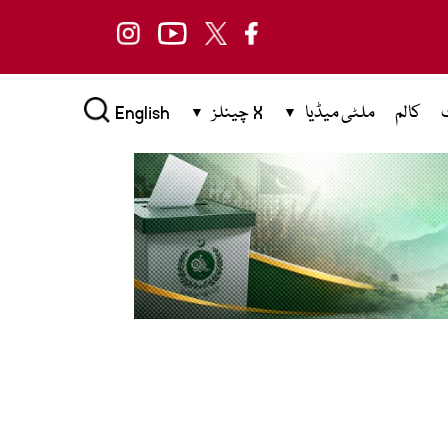
کالم
ملٹی میڈیا
X چینلز
English