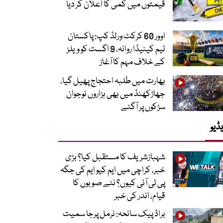
قیمتوں میں کمی کا اعلان کر دیا
اوور 60 کرکٹ ورلڈ کپ: پاکستان
ٹیم کینیڈا روانہ، 9 اگست کو ویلز
کے خلاف مہم کا آغاز
بھارت میں طلبہ احتجاج پھیل گیا،
جھاڑکھنڈ میں بھی ہزاروں نوجوان
سڑکوں پر آگئے
ڈیو
شہبازشریف کا مستقبل کیا؟ بڑی
خبر، کراچی میں ایم کیو ایم کی جگہ
پی ٹی آئی کیوں؟ نئے صوبوں کا
قیام، اندر کی خبر
براڈ پیک سانحہ: نرمل پرجا سمیت