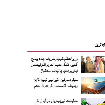
زہ ترین
وزیراعظم شہباز شریف جدہ پہنچ
گئے، کنگ عبدالعزیز انٹرنیشنل
ایئر پورٹ پر پرتپاک استقبال
سولر صارفین کے لیے نیپرا کا بڑا
ریلیف، لائسنس کی شرط ختم
حکومت نے پیٹرول اور ڈیزل کی