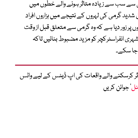
لی سے سب سے زیادہ متاثر ہونے والے خطوں میں
دید گرمی کی لہروں کے نتیجے میں ہزاروں افراد
 پر زور دیا ہے کہ وہ گرمی سے متعلق قبل از وقت
ری انفراسٹرکچر کو مزید مضبوط بنائیں تاکہ
 جا سکے۔
متاثر کرسکنے والے واقعات کی اپ ڈیٹس کے لیے واٹس
نل
‘ جوائن کریں