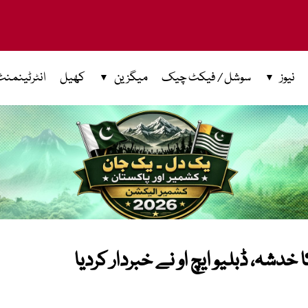
نیوز
سوشل / فیکٹ چیک
میگزین
کھیل
انٹرٹینمنٹ
دشہ، ڈبلیو ایچ او نے خبردار کردیا