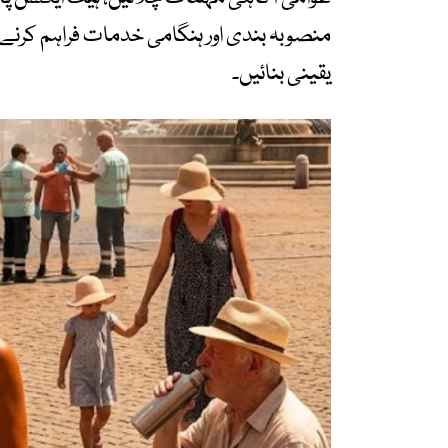
منصوبہ بندی اور ہنگامی خدمات فراہم کرنے و
یقینی بنائیں۔