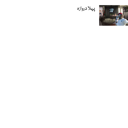
پہلا دروازہ