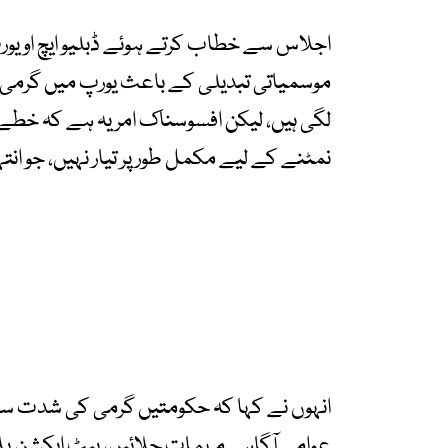
اجلاس سے خطاب کرتے ہوئے ڈبلیو ایچ او یور
موسمیاتی تبدیلی کے باعث یورپ میں گرمی کی 
لگی ہیں، لیکن افسوسناک امر یہ ہے کہ خ
نمٹنے کے لیے مکمل طور پر تیار نہیں، جو ا
انہوں نے کہا کہ حکومتیں گرمی کی شدت سے ہ
عوامی آگاہی مہمات چلائیں، ہیٹ ایکشن پلان