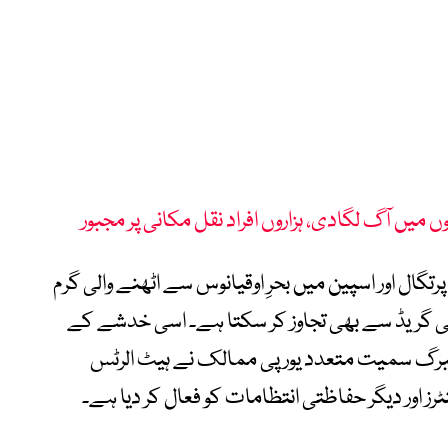
یں آگ لگادی، ہزاروں افراد نقل مکانی پر مجبور
تگال اور اسپین میں بحرِ اوقیانوس سے اٹھنے والی گرم
جہ حرارت 43 ڈگری سینٹی گریڈ سے بھی تجاوز کر سکتا ہے۔ اسی خدشے کے
کسمبرگ سمیت متعدد یورپی ممالک نے ہیٹ الرٹس
 اور دیگر حفاظتی انتظامات کو فعال کر دیا ہے۔