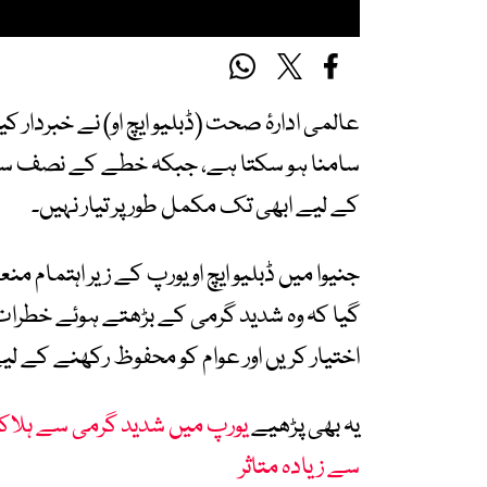
عالمی ادارۂ صحت (ڈبلیو ایچ او) نے خبردار کی
سامنا ہو سکتا ہے، جبکہ خطے کے نصف سے 
کے لیے ابھی تک مکمل طور پر تیار نہیں۔
جنیوا میں ڈبلیو ایچ او یورپ کے زیر اہتمام م
گیا کہ وہ شدید گرمی کے بڑھتے ہوئے خطر
اختیار کریں اور عوام کو محفوظ رکھنے کے لیے
یہ بھی پڑھیے
سے زیادہ متاثر