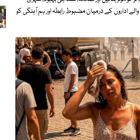
الے اداروں کے درمیان مضبوط رابطہ اور ہم آہنگی کو