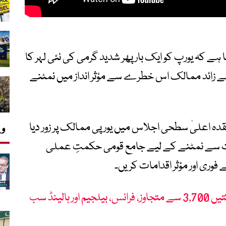
ا ہے کہ یورپ کو ایک بار پھر شدید گرمی کی نئی لہر کا
زائد ممالک اس خطرے سے مؤثر انداز میں نمٹنے
نعقدہ اعلیٰ سطحی اجلاس میں یورپی ممالک پر زور دیا
وی
ات سے نمٹنے کے لیے جامع قومی حکمتِ عملی
 فوری اور مؤثر اقدامات کریں۔
یورپ میں شدید گرمی سے ہلاکتیں 3,700 سے متجاوز، فرانس، بیلجیم اور ہالینڈ سب