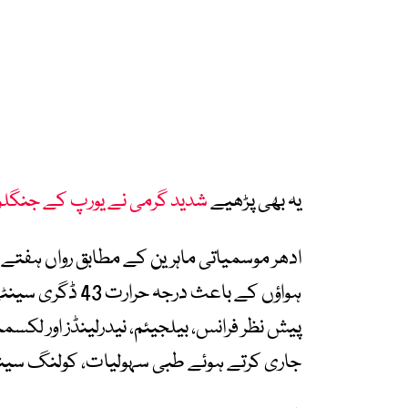
یہ بھی پڑھیے
شدید گرمی نے یورپ کے جنگلوں م
ادھر موسمیاتی ماہرین کے مطابق رواں ہفتے پر
ہواؤں کے باعث در
پیش نظر فرانس، بیلجیئم، نیدرلینڈز اور ل
جاری کرتے ہوئے طبی سہولیات، کولنگ سینٹرز