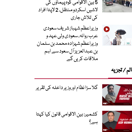
5 بین الاقوامی کوہ پیماؤں کی
لاشیں اسکردو منتقل، 2 لاپتا افراد
کی تلاش جاری
وزیراعظم شہباز شریف سعودی
عرب روانہ، سعودی ولی عہد و
وزیراعظم شہزادہ محمد بن سلمان
بن عبدالعزیز آل سعود سے اہم
ملاقات کریں گے
لم / تجزیہ
گلا سڑا نظام اور وزیر داخلہ کی تقریر
کشمیر: بین الاقوامی قانون کیا کہتا
ہے؟