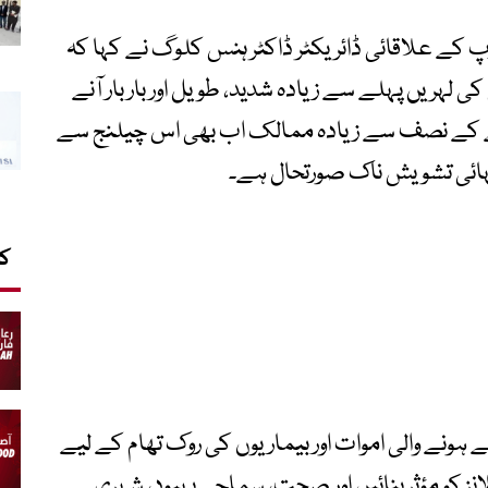
پ کے علاقائی ڈائریکٹر ڈاکٹر ہنس کلوگ نے کہا کہ
لہریں پہلے سے زیادہ شدید، طویل اور بار بار آنے
طے کے نصف سے زیادہ ممالک اب بھی اس چیلنج سے
نتہائی تشویش ناک صورتحال ہے۔
کا
ونے والی اموات اور بیماریوں کی روک تھام کے لیے
ز کو مؤثر بنائیں اور صحت، سماجی بہبود، شہری