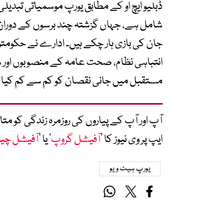
ڈبلیو ایچ او کے مطابق یورپ موسمیاتی تبدی
شامل ہے، جہاں گزشتہ چند برسوں کے دوران ش
جان کی بازی ہار چکے ہیں۔ ادارے نے حکومتوں
انتباہی نظام، صحت عامہ کے منصوبوں اور شہ
مستقبل میں جانی نقصان کو کم سے کم کیا
آپ اور آپ کے پیاروں کی روزمرہ زندگی کو 
ایپ پر وی نیوز کا ’
آفیشل گروپ
‘ یا ’
آفیشل چی
یورپ ہیٹ ویو