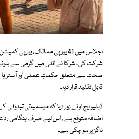
اجلاس میں 41 یورپی ممالک، یورپ
شرکت کی۔ شرکا نے اٹلی میں گرمی سے ہونے و
صحت سے متعلق حکمتِ عملی اور آسٹریا کے
قابلِ تقلید قرار دیا۔
ڈبلیو ایچ او نے زور دیا کہ موسمیاتی تبدیل
اضافہ متوقع ہے، اس لیے صرف ہنگامی ردعم
ناگزیر ہو چکی ہے۔