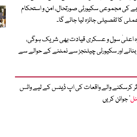
کی مجموعی سکیورٹی صورتحال، امن و استحکام
لی کا تفصیلی جائزہ لیا جائے گا۔
وہ اعلیٰ سول و عسکری قیادت بھی شریک ہوگی،
 بنانے اور سکیورٹی چیلنجز سے نمٹنے کے حوالے سے
متاثر کرسکنے والے واقعات کی اپ ڈیٹس کے لیے واٹس
نل
‘ جوائن کریں