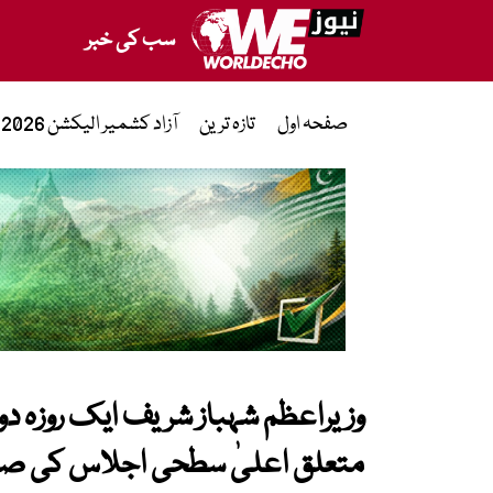
سب کی خبر
صفحہ اول
تازہ ترین
آزاد کشمیر الیکشن 2026
وزیراعظم شہباز شریف ایک روزہ دو
متعلق اعلیٰ سطحی اجلاس کی ص