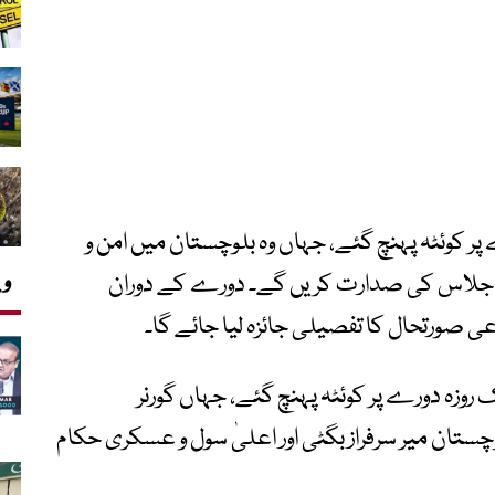
ر کوئٹہ پہنچ گئے، جہاں وہ بلوچستان میں امن و
وی
 اجلاس کی صدارت کریں گے۔ دورے کے دوران
ی صورتحال کا تفصیلی جائزہ لیا جائے گا۔
وزہ دورے پر کوئٹہ پہنچ گئے، جہاں گورنر
ستان میر سرفراز بگٹی اور اعلیٰ سول و عسکری حکام