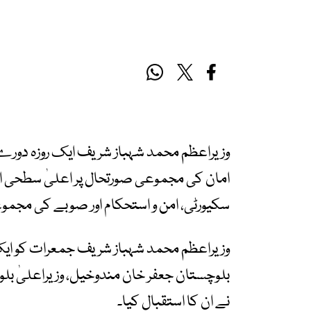
وزیراعظم محمد شہباز شریف ایک روزہ دورے پ
امان کی مجموعی صورتحال پر اعلیٰ سطحی
سکیورٹی، امن و استحکام اور صوبے کی مجموع
وزیراعظم محمد شہباز شریف جمعرات کو ایک ر
بلوچستان جعفر خان مندوخیل، وزیراعلیٰ بلوچ
نے ان کا استقبال کیا۔