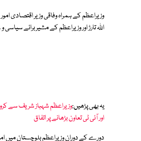
وزیراعظم کے ہمراہ وفاقی وزیر اقتصادی امور
اللہ تارڑ اور وزیراعظم کے مشیر برائے سیاسی و ع
یہ بھی پڑھیں:
وزیراعظم شہباز شریف سے کروش
اور آئی ٹی تعاون بڑھانے پر اتفاق
دورے کے دوران وزیراعظم بلوچستان میں ام