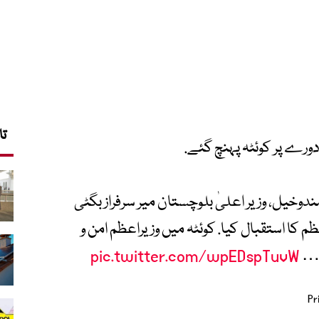
تا
ورے پر کوئٹہ پہنچ گئے.
ندوخیل، وزیر اعلیٰ بلوچستان میر سرفراز بگٹی
م کا استقبال کیا. کوئٹہ میں وزیراعظم امن و
ٰ…
pic.twitter.com/wpEDspTuvW