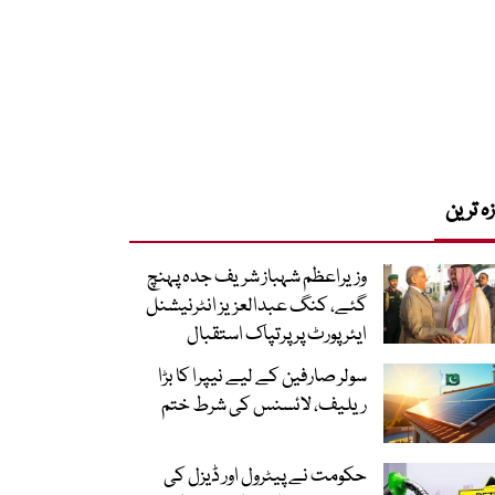
زہ ترین
وزیراعظم شہباز شریف جدہ پہنچ
گئے، کنگ عبدالعزیز انٹرنیشنل
ایئر پورٹ پر پرتپاک استقبال
سولر صارفین کے لیے نیپرا کا بڑا
ریلیف، لائسنس کی شرط ختم
حکومت نے پیٹرول اور ڈیزل کی