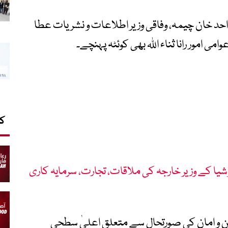
 احد خان چیمہ، وفاقی وزیر اطلاعات و نشریات عطا
وامی امور رانا ثناء اللہ بھی کوئٹہ پہنچے۔
کا
یا کے وزیر خارجہ کی ملاقات، تجارت، سرمایہ کاری
ن و امان کی صورتحال سے متعلق اعلیٰ سطحی