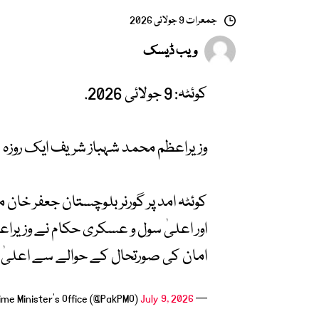
جمعرات 9 جولائی 2026
ویب ڈیسک
کوئٹہ: 9 جولائی 2026.
وزیراعظم محمد شہباز شریف ایک روزہ د
کوئٹہ امد پر گورنر بلوچستان جعفر خان م
اور اعلیٰ سول و عسکری حکام نے وزیراعظ
امان کی صورتحال کے حوالے سے اعلی
July 9, 2026
— Prime Minister's Office (@PakPMO)