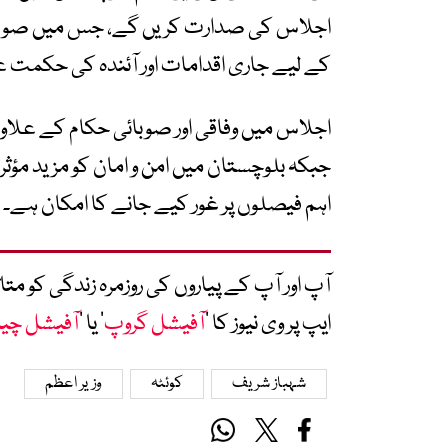
اجلاس کی صدارت کریں گے، جس میں صوبے 
کے لیے جاری اقدامات اور آئندہ کی حکمت عم
اجلاس میں وفاقی اور صوبائی حکام کے علا
جبکہ بلوچستان میں امن و امان کو مزید مؤثر
اہم فیصلوں پر غور کیے جانے کا امکان ہے۔
آپ اور آپ کے پیاروں کی روزمرہ زندگی کو 
ایپ پر وی نیوز کا ’
آفیشل گروپ
‘ یا ’
آفیشل چی
شہباز شریف
کوئٹہ
وزیر اعظم