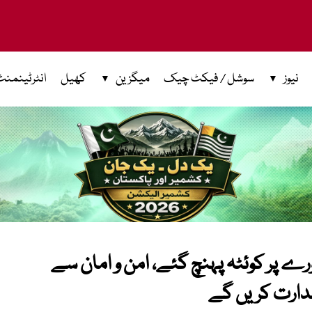
نیوز
سوشل / فیکٹ چیک
میگزین
کھیل
انٹرٹینمنٹ
رے پر کوئٹہ پہنچ گئے، امن و امان سے
دارت کریں گے