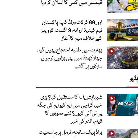
قیمتوں میں کمی کا اعلان کر دیا
اوور 60 کرکٹ ورلڈ کپ: پاکستان
ٹیم کینیڈا روانہ، 9 اگست کو ویلز
کے خلاف مہم کا آغاز
بھارت میں طلبہ احتجاج پھیل گیا،
جھاڑکھنڈ میں بھی ہزاروں نوجوان
سڑکوں پر آگئے
ڈیو
شہبازشریف کا مستقبل کیا؟ بڑی
خبر، کراچی میں ایم کیو ایم کی جگہ
پی ٹی آئی کیوں؟ نئے صوبوں کا
قیام، اندر کی خبر
براڈ پیک سانحہ: نرمل پرجا سمیت