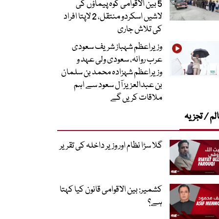
5 بین الاقوامی کوہ پیماؤں کی
لاشیں اسکردو منتقل، 2 لاپتا افراد
کی تلاش جاری
وزیراعظم شہباز شریف سعودی
عرب روانہ، سعودی ولی عہد و
وزیراعظم شہزادہ محمد بن سلمان
بن عبدالعزیز آل سعود سے اہم
ملاقات کریں گے
لم / تجزیہ
گلا سڑا نظام اور وزیر داخلہ کی تقریر
کشمیر: بین الاقوامی قانون کیا کہتا
ہے؟