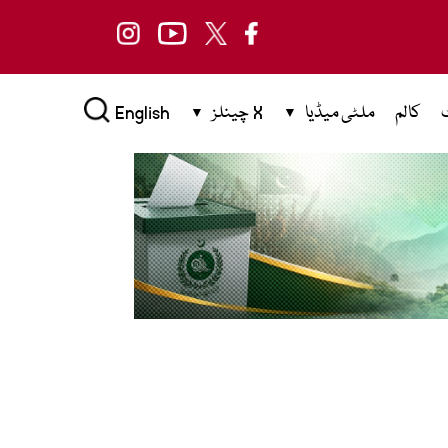
کالم
ملٹی میڈیا
X چینلز
English