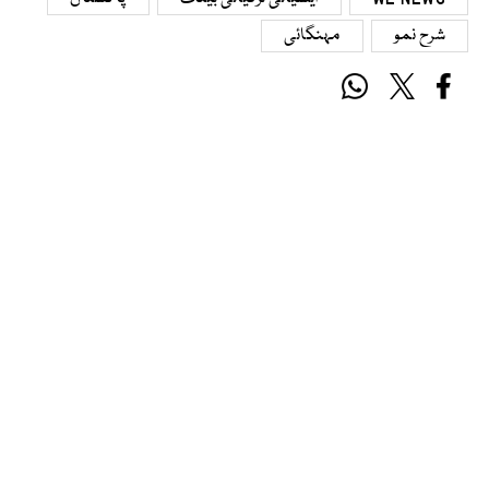
شرح نمو
مہنگائی