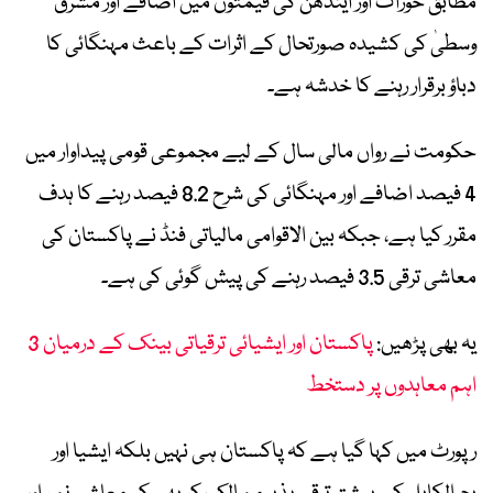
مطابق خوراک اور ایندھن کی قیمتوں میں اضافے اور مشرق
وسطیٰ کی کشیدہ صورتحال کے اثرات کے باعث مہنگائی کا
دباؤ برقرار رہنے کا خدشہ ہے۔
حکومت نے رواں مالی سال کے لیے مجموعی قومی پیداوار میں
4 فیصد اضافے اور مہنگائی کی شرح 8.2 فیصد رہنے کا ہدف
مقرر کیا ہے، جبکہ بین الاقوامی مالیاتی فنڈ نے پاکستان کی
معاشی ترقی 3.5 فیصد رہنے کی پیش گوئی کی ہے۔
یہ بھی پڑھیں:
پاکستان اور ایشیائی ترقیاتی بینک کے درمیان 3
اہم معاہدوں پر دستخط
رپورٹ میں کہا گیا ہے کہ پاکستان ہی نہیں بلکہ ایشیا اور