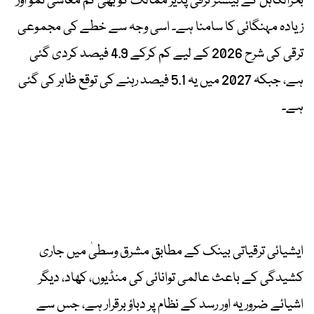
بحرالکاہل کے بیشتر ترقی پذیر ممالک کو بھی کم معاشی نمو اور
زیادہ مہنگائی کا سامنا ہے۔ اسی وجہ سے خطے کی مجموعی
ترقی کی شرح 2026 کے لیے کم کرکے 4.9 فیصد کردی گئی
ہے، جبکہ 2027 میں یہ 5.1 فیصد رہنے کی توقع ظاہر کی گئی
ہے۔
ایشیائی ترقیاتی بینک کے مطابق مشرق وسطیٰ میں جاری
کشیدگی کے باعث عالمی توانائی کی منڈیوں، کھاد، دیگر
اشیائے ضروریہ اور رسد کے نظام پر دباؤ برقرار ہے، جس سے