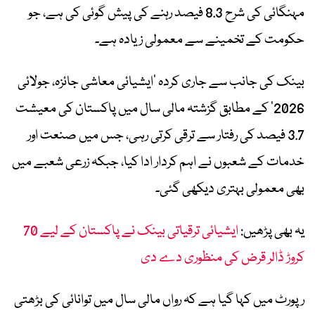
مہنگائی کی شرح 8.3 فیصد رہنے کی پیش گوئی کی ہے، جو
حکومت کے تخمینے سے معمولی زیادہ ہے۔
بینک کی جانب سے جاری کردہ ‘ایشیائی معاشی جائزہ، جولائی
2026’ کے مطابق گزشتہ مالی سال میں پاکستان کی معیشت
3.7 فیصد کی رفتار سے ترقی کرتی رہی، جس میں صنعت اور
خدمات کے شعبوں نے اہم کردار ادا کیا، جبکہ زرعی شعبے میں
بھی معمولی بہتری دیکھی گئی۔
یہ بھی پڑھیں:
ایشیائی ترقیاتی بینک نے پاکستان کے لیے 70
کروڑ ڈالر قرض کی منظوری دے دی
رپورٹ میں کہا گیا ہے کہ رواں مالی سال میں توانائی کی بڑھتی