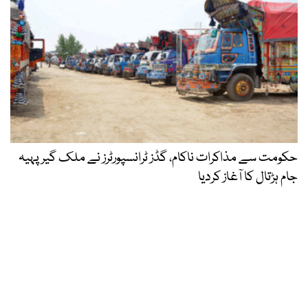
حکومت سے مذاکرات ناکام، گڈز ٹرانسپورٹرز نے ملک گیر پہیہ
جام ہڑتال کا آغاز کردیا