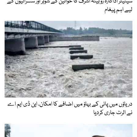
سینیئر اداکارہ روبینہ اشرف کا خواتین کے شوہر اور سسرالیوں کے
لیے اہم پیغام
دریاؤں میں پانی کے بہاؤ میں اضافے کا امکان، این ڈی ایم اے
نے الرٹ جاری کردیا