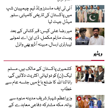
آئی ٹی ایف ماسٹرز ورلڈ ٹیم چیمپیئن شپ
میں پاکستان کی تاریخی کامیابی، سلور
میڈل جیت لیا
میر رضا علی کیس: قبر کشائی کے بعد
پوسٹ مارٹم مکمل، ڈی این اے نمونے
لیبارٹری ارسال، مبینہ آڈیو بھی وائرل
ویڈیو
کشمیری پاکستان کے مالک ہیں، مسلم
لیگ (ن) کو دو تہائی اکثریت دلائیں گے،
رانا ثنا اللہ کا ضلع باغ میں جلسہ عام سے
خطاب
وزیراعظم شہباز شریف مدینہ منورہ سے
روانہ، مکہ مشترکہ دفاعی معاہدے کے