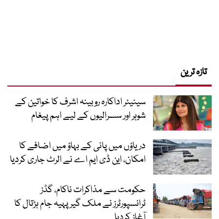
تازہ ترین
سینیئر اداکارہ روبینہ اشرف کا خواتین کے
شوہر اور سسرالیوں کے لیے اہم پیغام
دریاؤں میں پانی کے بہاؤ میں اضافے کا
امکان، این ڈی ایم اے نے الرٹ جاری کردیا
حکومت سے مذاکرات ناکام، گڈز
ٹرانسپورٹرز نے ملک گیر پہیہ جام ہڑتال کا
آغاز کردیا