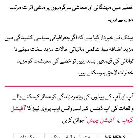
خطے میں مہنگائی اور معاشی سرگرمیوں پر منفی اثرات مرتب
ہو رہے ہیں۔
بینک نے خبردار کیا ہے کہ اگر جغرافیائی سیاسی کشیدگی میں
مزید اضافہ ہوا، عالمی مالیاتی حالات مزید سخت ہوئے یا
توانائی کی قیمتیں بلند رہیں تو خطے کی معیشت کو مزید
خطرات لاحق ہوسکتے ہیں۔
آپ اور آپ کے پیاروں کی روزمرہ زندگی کو متاثر کرسکنے والے
واقعات کی اپ ڈیٹس کے لیے واٹس ایپ پر وی نیوز کا ’
آفیشل
گروپ
‘ یا ’
آفیشل چینل
‘ جوائن کریں
WE NEWS
ایشیائی ترقیاتی بینک
پاکستان