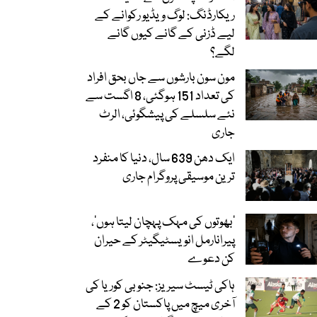
ریکارڈنگ: لوگ ویڈیو رکوانے کے
لیے ڈزنی کے گانے کیوں گانے
لگے؟
مون سون بارشوں سے جاں بحق افراد
کی تعداد 151 ہوگئی، 8 اگست سے
نئے سلسلے کی پیشگوئی، الرٹ
جاری
ایک دھن 639 سال، دنیا کا منفرد
ترین موسیقی پروگرام جاری
‘بھوتوں کی مہک پہچان لیتا ہوں’،
پیرانارمل انویسٹیگیٹر کے حیران
کن دعوے
ہاکی ٹیسٹ سیریز: جنوبی کوریا کی
آخری میچ میں پاکستان کو 2 کے