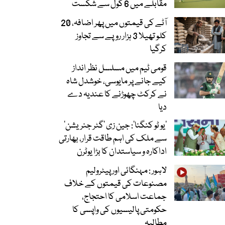
مقابلے میں 6 گول سے شکست
آٹے کی قیمتوں میں پھر اضافہ، 20
کلو تھیلا 3 ہزار روپے سے تجاوز
کرگیا
قومی ٹیم میں مسلسل نظر انداز
کیے جانے پر مایوسی، خوشدل شاہ
نے کرکٹ چھوڑنے کا عندیہ دے
دیا
’یو ٹو کنگنا‘: جین زی ’گٹر جنریشن‘
سے ملک کی اہم طاقت قرار، بھارتی
اداکارہ و سیاستدان کا بڑا یوٹرن
لاہور : مہنگائی اور پیٹرولیم
مصنوعات کی قیمتوں کے خلاف
جماعت اسلامی کا احتجاج،
حکومتی پالیسیوں کی واپسی کا
مطالبہ