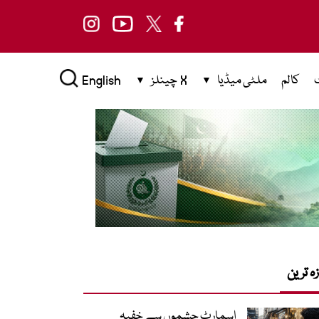
کالم
ملٹی میڈیا
X چینلز
English
زہ ترین
اسمارٹ چشموں سے خفیہ