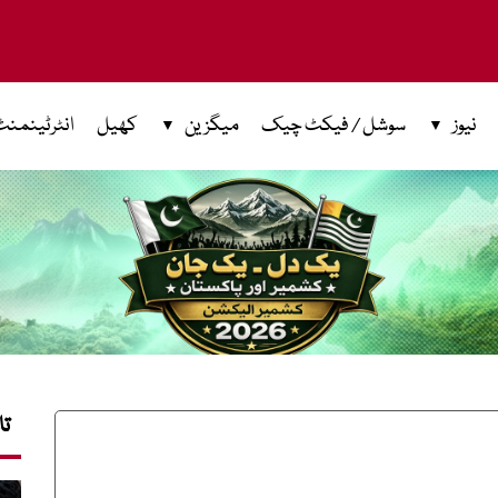
نیوز
سوشل / فیکٹ چیک
میگزین
کھیل
انٹرٹینمنٹ
تا