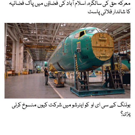
معرکہ حق کی سالگرہ، اسلام آباد کی فضاؤں میں پاک فضائیہ
کا شاندار فلائی پاسٹ
بوئنگ کے سی ای او کو ایئرشو میں شرکت کیوں منسوخ کرنی
پڑی؟