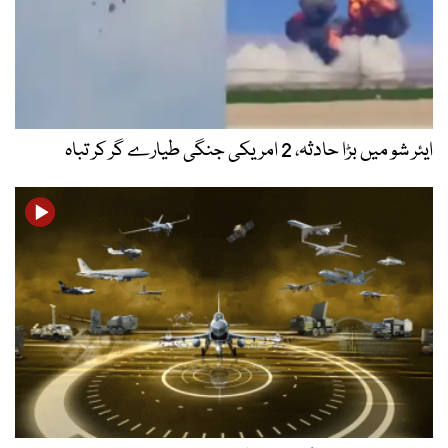
ایئر شو میں بڑا حادثہ، 2 امریکی جنگی طیارے گر کر تباہ