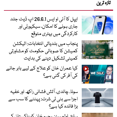
تازہ ترین
ایپل کا آئی او ایس 26.6.1 اپ ڈیٹ جلد
جاری ہونے کا امکان، سیکیورٹی اور
کارکردگی میں بہتری متوقع
پنجاب میں بلدیاتی انتخابات: الیکشن
کمیشن کا صوبائی حکومت کو مشاورتی
کمیٹی تشکیل دینے کی ہدایت
کیا عمران خان کو علاج کے لیے باہر جانے
کی آفر کی گئی ہے؟
سونا، چاندی، آتش فشانی راکھ اور خفیہ
اجزا سے بنی ٹی شرٹ: پہننے کا سب سے
بڑا فائدہ کیا ہے؟
سابق اولمپیئن رحیم خان کو پاکستان کی