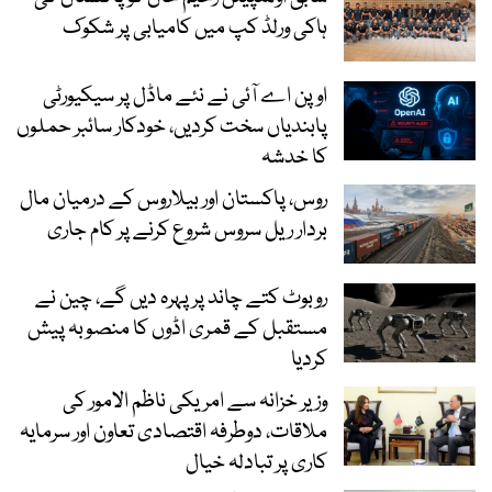
ہاکی ورلڈ کپ میں کامیابی پر شکوک
اوپن اے آئی نے نئے ماڈل پر سیکیورٹی
پابندیاں سخت کردیں، خودکار سائبر حملوں
کا خدشہ
روس، پاکستان اور بیلاروس کے درمیان مال
بردار ریل سروس شروع کرنے پر کام جاری
روبوٹ کتے چاند پر پہرہ دیں گے، چین نے
مستقبل کے قمری اڈوں کا منصوبہ پیش
کردیا
وزیر خزانہ سے امریکی ناظم الامور کی
ملاقات، دوطرفہ اقتصادی تعاون اور سرمایہ
کاری پر تبادلہ خیال