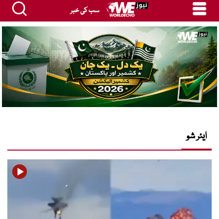
سب کی خبر
ایئر شو