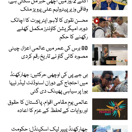
اگلے 2 روز میں اچھی خبر مل سکتی ہے،
وفاقی وزیر پیٹرولیم علی پرویز ملک
محسن نقوی کا لاہور ایئرپورٹ کا اچانک
دورہ، امیگریشن کاؤنٹرز مکمل کھلے
رکھنے کا حکم
80 برس کی عمر میں عالمی اعزاز، چینی
مصورہ کائی گاؤ نے تاریخ رقم کردی
بی جے پی کی اوچھی حرکتیں: جھارکھنڈ
میں احتجاج کے دوران اسٹوڈنٹ لیڈر نیہا
بورا پر سیاہی پھینک دی گئی
عالمی یومِ مقامی اقوام، پاکستان کا حقوق
اور روایات کے تحفظ کے عزم کا اعادہ
جھارکھنڈ پیپر لیک اسکینڈل: حکومت