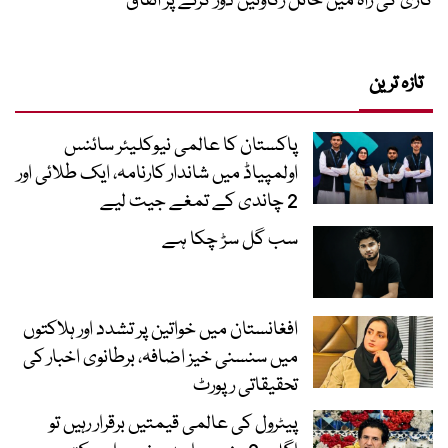
کاری کی راہ میں حائل رکاوٹیں دور کرنے پر اتفاق
تازہ ترین
پاکستان کا عالمی نیوکلیئر سائنس
اولمپیاڈ میں شاندار کارنامہ، ایک طلائی اور
2 چاندی کے تمغے جیت لیے
سب گل سڑ چکا ہے
افغانستان میں خواتین پر تشدد اور ہلاکتوں
میں سنسنی خیز اضافہ، برطانوی اخبار کی
تحقیقاتی رپورٹ
پیٹرول کی عالمی قیمتیں برقرار رہیں تو